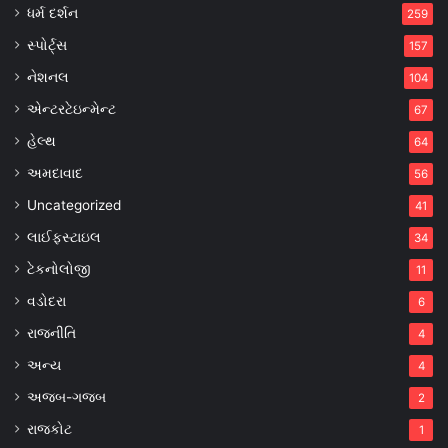
ધર્મ દર્શન
259
સ્પોર્ટ્સ
157
નેશનલ
104
એન્ટરટેઇન્મેન્ટ
67
હેલ્થ
64
અમદાવાદ
56
Uncategorized
41
લાઈફસ્ટાઇલ
34
ટેકનોલોજી
11
વડોદરા
6
રાજનીતિ
4
અન્ય
4
અજબ-ગજબ
2
રાજકોટ
1