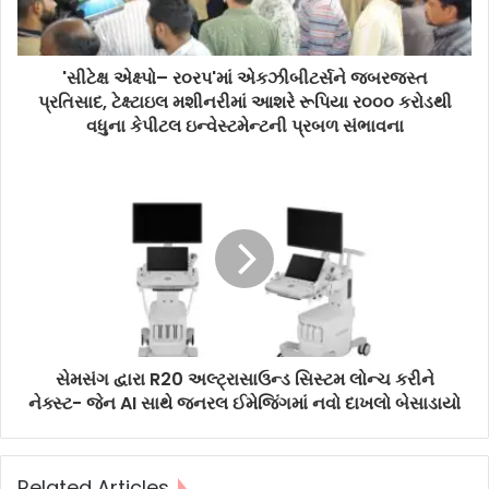
'સીટેક્ષ એક્ષ્પો– ર૦રપ'માં એકઝીબીટર્સને જબરજસ્ત
પ્રતિસાદ, ટેક્ષ્ટાઇલ મશીનરીમાં આશરે રૂપિયા ર૦૦૦ કરોડથી
વધુના કેપીટલ ઇન્વેસ્ટમેન્ટની પ્રબળ સંભાવના
સેમસંગ દ્વારા R20 અલ્ટ્રાસાઉન્ડ સિસ્ટમ લોન્ચ કરીને
નેક્સ્ટ- જેન AI સાથે જનરલ ઈમેજિંગમાં નવો દાખલો બેસાડાયો
Related Articles