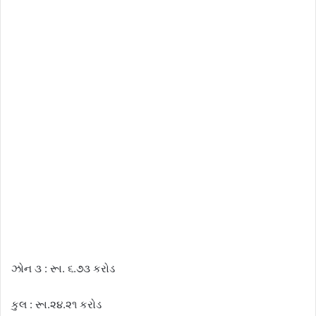
ઝોન ૩ : રૂા. ૬.૭૩ કરોડ
કુલ : રૂા.૨૪.૨૧ કરોડ