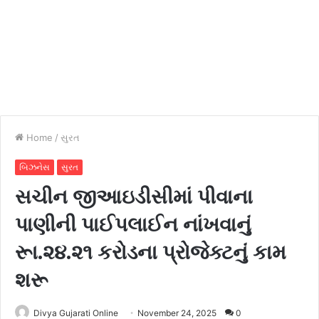
Home
/
સુરત
બિઝનેસ
સુરત
સચીન જીઆઇડીસીમાં પીવાના
પાણીની પાઈપલાઈન નાંખવાનું
રૂા.૨૪.૨૧ કરોડના પ્રોજેક્ટનું કામ
શરૂ
Divya Gujarati Online
November 24, 2025
0