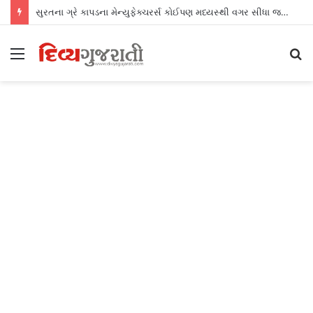
સુરતના ગ્રે કાપડના મેન્યુફેક્ચરર્સ કોઈપણ મધ્યસ્થી વગર સીધા જ શ્રીલંકાના આધુનિક ગારમેન્ટ યુનિટ્સને ફેબ્રિક એક્સપોર્ટ કરી શકશે
Menu
S
fo