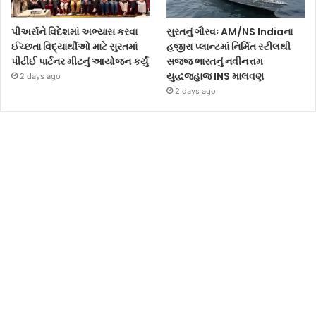
પીઅર્સને વિદેશમાં અભ્યાસ કરવા
સુરતનું ગૌરવઃ AM/NS Indiaના
ઈચ્છતા વિદ્યાર્થીઓ માટે સુરતમાં
હજીરા પ્લાન્ટમાં નિર્મિત સ્ટીલથી
પીટીઈ પાર્ટનર મીટનું આયોજન કર્યું
સજ્જ ભારતનું નવીનત્તમ
યુદ્ધજહાજ INS માલવણ
2 days ago
2 days ago