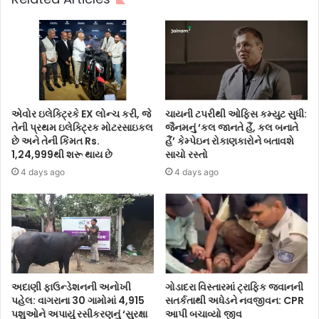
એવોર ઇલેક્ટ્રિકે EX લોન્ચ કરી, જે
ચાયની ટપરીથી ઓફિસ કમ્યુટ સુધી:
તેની પ્રથમ ઇલેક્ટ્રિક મોટરસાઇકલ
જૈનમનું ‘કલ જાનતે હૈં, કલ બનાતે
છે અને તેની કિંમત Rs.
હૈં’ કેમ્પેઇન રોકાણકારોને બતાવશે
1,24,999થી શરૂ થાય છે
સાચો રસ્તો
4 days ago
4 days ago
અદાણી ફાઉન્ડેશનની અનોખી
ગોડાદરા વિસ્તારમાં ટ્રાફિક જવાનની
પહેલ: વાગરાના 30 ગામોમાં 4,915
સતર્કતાથી અધેડને નવજીવન: CPR
પશુઓને અપાયું રસીકરણનું ‘સુરક્ષા
આપી બચાવ્યો જીવ