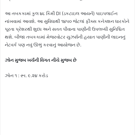
આ તબકકામાં કુલ ૪૮ કિમી DI (ડકટાઇલ આયર્ન) પાઇપલાઈન
નાંખવામાં આવશે. આ સુવિધાથી ૧૪૫૦ જેટલાં ફીક્સ કનેક્શન ધારકોને
પૂરતા પ્રેશરથી શુધ્ધ અને સતત પીવાના પાણીની ઉપલબ્ધી સુનિશ્ચિત
થશે. બીજા તબકકામાં મેજરવોટર યુઝર્સની હયાત પાણીની લાઇનનું
નેટવર્ક પણ નવું ઊભું કરવાનું આયોજન છે.
ઝોન મુજબ ખર્ચની વિગત નીચે મુજબ છે
ઝોન ૧ : રૂા. ૯.૨૪ કરોડ