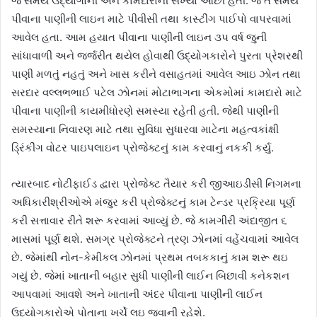
જે સમયે ઉદ્યોગોની અને કામદારોની સંખ્યા ઓછી હતી. જે તે સમયે
પીવાના પાણીની લાઇન માટે પીવીસી તથા કાસ્ટીંગ પાઈપો વાપરવામાં
આવેલ હતા. આમ હયાત પીવાના પાણીની લાઇન ૩૫ વર્ષ જુની
સાંધાવાળી અને જર્જરીત થયેલ હોવાથી ઉદ્યોગકારોને પુરતા પ્રેશરથી
પાણી મળતું નહતું અને ખાસ કરીને વસાહતમાં આવેલ આઇ ઝોન તથા
સરદાર વલ્લભભાઈ પટેલ ઝોનમાં મોટાભાગના એકમોમાં કામદારો માટે
પીવાના પાણીની કાયમીધોરણે સમસ્યા રહેતી હતી. જેથી પાણીની
સમસ્યાના નિવારણ માટે તથા સુવિધા સુધારવા માટેના મહત્વકાંક્ષી
ડ્રિંકીંગ વોટર પાઇપલાઇન પ્રોજેક્ટનું કામ કરવાનું નકકી કર્યુ.
ત્યારબાદ નોટીફાઈડ દ્વારા પ્રોજેક્ટ તૈયાર કરી જીઆઇડીસી નિગમના
અધિકારીશ્રીઓએ મંજુર કરી પ્રોજેક્ટનું કામ ટેન્ડર પ્રક્રિયા પૂર્ણ
કરી સત્તાવાર રીતે શરૂ કરવામાં આવ્યું છે. જે કામગીરી અંદાજીત ૬
માસમાં પૂર્ણ થશે. સમગ્ર પ્રોજેક્ટને ત્રણ ઝોનમાં વહેંચવામાં આવેલ
છે. જેમાંથી નોન-કેમીકલ ઝોનમાં પ્રથમ તબકકાનું કામ શરૂ થઇ
ગયું છે. જેમાં ખાતાની બહાર સુધી પાણીની લાઈન બિછાવી કનેકશન
આપવામાં આવશે અને ખાતાની અંદર પીવાના પાણીની લાઈન
ઉદ્યોગકારોએ પોતાના ખર્ચે લઇ જવાની રહેશે.