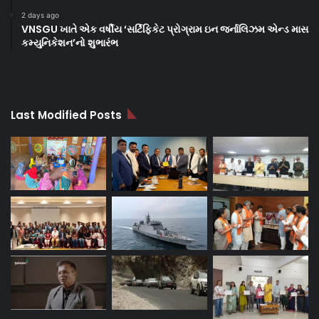
2 days ago
VNSGU ખાતે એક વર્ષીય ‘સર્ટિફિકેટ પ્રોગ્રામ ઇન જર્નાલિઝમ એન્ડ માસ
કમ્યુનિકેશન’નો શુભારંભ
Last Modified Posts