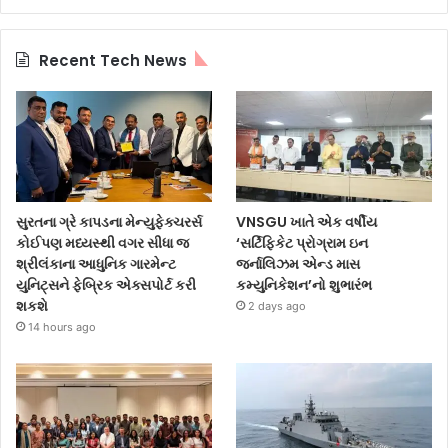
Recent Tech News
સુરતના ગ્રે કાપડના મેન્યુફેક્ચરર્સ
VNSGU ખાતે એક વર્ષીય
કોઈપણ મધ્યસ્થી વગર સીધા જ
‘સર્ટિફિકેટ પ્રોગ્રામ ઇન
શ્રીલંકાના આધુનિક ગારમેન્ટ
જર્નાલિઝમ એન્ડ માસ
યુનિટ્સને ફેબ્રિક એક્સપોર્ટ કરી
કમ્યુનિકેશન’નો શુભારંભ
શકશે
2 days ago
14 hours ago