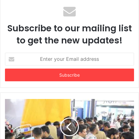
સુરતના ગ્રે કાપડના મેન્યુફેક્ચરર્સ કોઈપણ મધ્યસ્થી
વગર સીધા જ શ્રીલંકાના આધુનિક ગારમેન્ટ
યુનિટ્સને ફેબ્રિક એક્સપોર્ટ કરી શકશે
Subscribe to our mailing list
to get the new updates!
Enter
your
Email
address