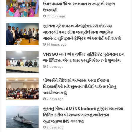
ઉમરપાડામાં ‘વિશ્વ સ્તનપાન સપ્તાહ’ની સફળ
ઉજવણી
3 hours ago
સુરતના ગ્રે કાપડના મેન્યુફેક્ચરર્સ કોઈપણ
મધ્યસ્થી વગર સીધા જ શ્રીલંકાના આધુનિક
ગારમેન્ટ યુનિટ્સને ફેબ્રિક એક્સપોર્ટ કરી શકશે
14 hours ago
VNSGU ખાતે એક વર્ષીય ‘સર્ટિફિકેટ પ્રોગ્રામ ઇન
જર્નાલિઝમ એન્ડ માસ કમ્યુનિકેશન’નો શુભારંભ
2 days ago
પીઅર્સને વિદેશમાં અભ્યાસ કરવા ઈચ્છતા
વિદ્યાર્થીઓ માટે સુરતમાં પીટીઈ પાર્ટનર મીટનું
આયોજન કર્યું
2 days ago
સુરતનું ગૌરવઃ AM/NS Indiaના હજીરા પ્લાન્ટમાં
નિર્મિત સ્ટીલથી સજ્જ ભારતનું નવીનત્તમ
યુદ્ધજહાજ INS માલવણ
2 days ago