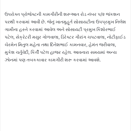
ઉપરોક્ત પ્રોજેક્ટની કામગીરીની શરૂઆત રોડ નંબર ૫/૨ જંકશન
પરથી કરવામાં આવી છે. જેનું ખાતમુહૂર્ત સોસાયટીના ઉપપ્રમુખ નિલેશ
ગામીના હસ્તે કરવામાં આવેલ અને સોસાયટી પ્રમુખ કિશોરભાઈ
પટેલ, સેક્રેટરી મયુર ગોળવાલા, ડિરેક્ટર ગૌરાંગ ચપટવાલા, નોટીફાઈડ
ચેરમેન મિતુલ મહેતા તથા દિનેશભાઈ કામનવાર, હેમંત જરીવાલા,
મુકેશ ચર્તુવેદી, કિર્તી પટેલ હાજર રહેલ. આવનારા સમયમાં અન્ય
ઝોનમાં પણ તબકકાવાર કામગીરી શરૂ કરવામાં આવશે.