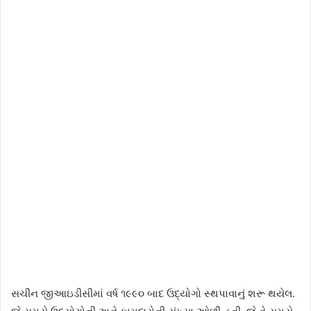
સચીન જીઆઇડીસીમાં વર્ષ ૧૯૯૦ બાદ ઉદ્યોગો સ્થપાવાનું શરૂ થયેલ.