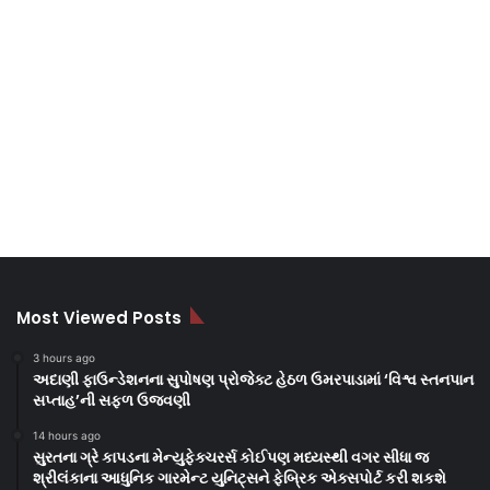
Most Viewed Posts
3 hours ago
અદાણી ફાઉન્ડેશનના સુપોષણ પ્રોજેક્ટ હેઠળ ઉમરપાડામાં ‘વિશ્વ સ્તનપાન
સપ્તાહ’ની સફળ ઉજવણી
14 hours ago
સુરતના ગ્રે કાપડના મેન્યુફેક્ચરર્સ કોઈપણ મધ્યસ્થી વગર સીધા જ
શ્રીલંકાના આધુનિક ગારમેન્ટ યુનિટ્સને ફેબ્રિક એક્સપોર્ટ કરી શકશે