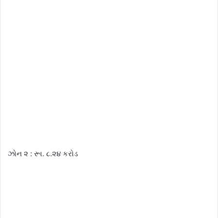
ઝોન ૨ : રૂા. ૮.૨૪ કરોડ