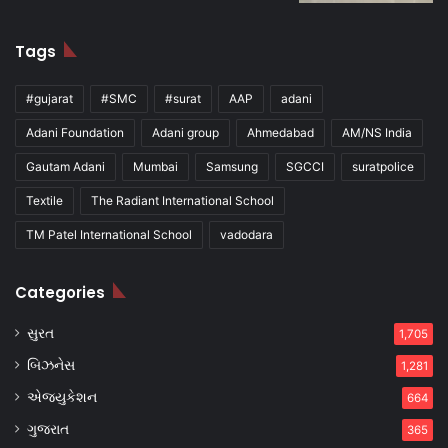
Tags
#gujarat
#SMC
#surat
AAP
adani
Adani Foundation
Adani group
Ahmedabad
AM/NS India
Gautam Adani
Mumbai
Samsung
SGCCI
suratpolice
Textile
The Radiant International School
TM Patel International School
vadodara
Categories
સુરત
1,705
બિઝનેસ
1,281
એજ્યુકેશન
664
ગુજરાત
365