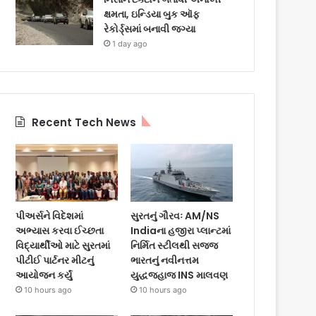
ક્ષમતા, ઇન્ડિયા બુક ઑફ
રેકોર્ડ્સમાં બનાવી જગ્યા
1 day ago
Recent Tech News
પીઅર્સને વિદેશમાં
સુરતનું ગૌરવઃ AM/NS
અભ્યાસ કરવા ઈચ્છતા
Indiaના હજીરા પ્લાન્ટમાં
વિદ્યાર્થીઓ માટે સુરતમાં
નિર્મિત સ્ટીલથી સજ્જ
પીટીઈ પાર્ટનર મીટનું
ભારતનું નવીનત્તમ
આયોજન કર્યું
યુદ્ધજહાજ INS માલવણ
10 hours ago
10 hours ago