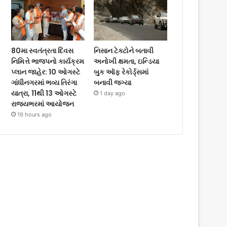
80મા સ્વતંત્રતા દિવસ
નિસાન ટેક્ટોને બતાવી
નિમિત્તે ભાજપનો કાર્યક્રમ
અનોખી ક્ષમતા, ઇન્ડિયા
પ્લાન જાહેર: 10 ઓગસ્ટે
બુક ઑફ રેકોર્ડ્સમાં
ગાંધીનગરમાં ભવ્ય તિરંગા
બનાવી જગ્યા
યાત્રા, 11થી 13 ઓગસ્ટે
1 day ago
રાજ્યભરમાં આયોજન
19 hours ago