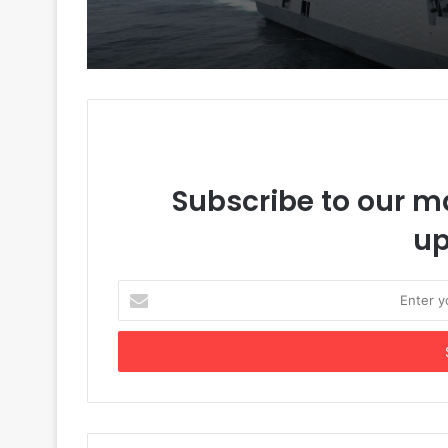
ક્ષમતા, ઇન્ડિયા બુક ઑફ રેકો
બનાવી જગ્યા
Subscribe to our ma
up
Enter
your
Email
address