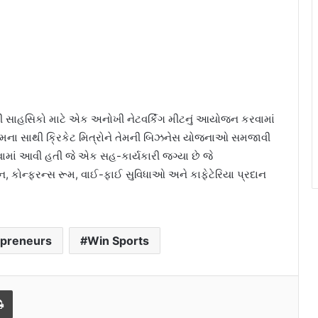
પ્રેમી સાહસિકો માટે એક અનોખી નેટવર્કિંગ મીટનું આયોજન કરવામાં
 તેમના સાથી ક્રિકેટ મિત્રોને તેમની બિઝનેસ યોજનાઓ સમજાવી
ોજવામાં આવી હતી જે એક સહ-કાર્યકારી જગ્યા છે જે
ન, કોન્ફરન્સ રૂમ, વાઈ-ફાઈ સુવિધાઓ અને કાફેટેરિયા પ્રદાન
epreneurs
Win Sports
l
Print