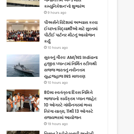
જર્નાલિઝમ એન્ડ માસ
કમ્યુનિકેશન’નો શુભારંભ
9 hours ago
પીઅર્સને વિદેશમાં અભ્યાસ કરવા
ઈચ્છતા વિદ્યાર્થીઓ માટે સુરતમાં
પીટીઈ પાર્ટનર મીટનું આયોજન
કર્યું
10 hours ago
સુરતનું ગૌરવઃ AM/NS Indiaના
હજીરા પ્લાન્ટમાં નિર્મિત સ્ટીલથી
સજ્જ ભારતનું નવીનત્તમ
યુદ્ધજહાજ INS માલવણ
10 hours ago
80મા સ્વતંત્રતા દિવસ નિમિત્તે
ભાજપનો કાર્યક્રમ પ્લાન જાહેર:
10 ઓગસ્ટે ગાંધીનગરમાં ભવ્ય
તિરંગા યાત્રા, 11થી 13 ઓગસ્ટે
રાજ્યભરમાં આયોજન
19 hours ago
નિસાન ટેક્ટોને બતાવી અનોખી