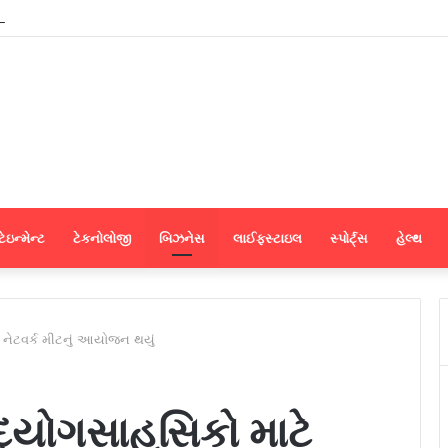
શમાં અભ્યાસ કરવા ઈચ્છતા વિદ્યાર્થીઓ માટે સુરતમાં પીટીઈ પાર્ટનર મીટનું આયોજન કર
ેઇન્મેન્ટ
ટેકનોલોજી
બિઝનેસ
લાઈફસ્ટાઇલ
સ્પોર્ટ્સ
હેલ્થ
ટે નેટવર્ક મીટનું આયોજન થયું
 ઉદ્યોગસાહસિકો માટે