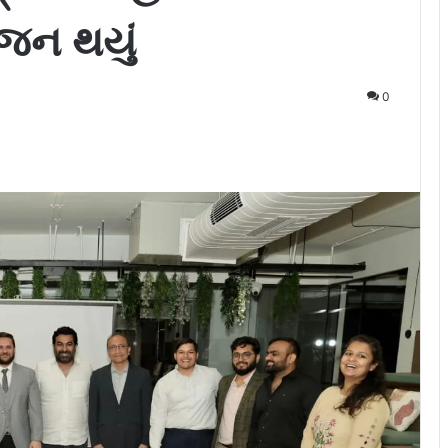
ોજન થયું
0