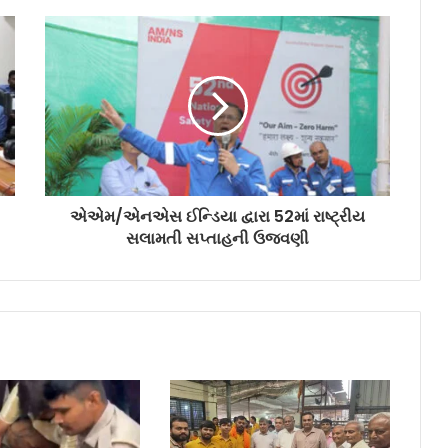
પ્રથમ ઇલેક્ટ્રિક મોટરસાઇકલ છે અને તેની
કિંમત Rs. 1,24,999થી શરૂ થાય છે
ચાયની ટપરીથી ઓફિસ કમ્યુટ સુધી: જૈનમનું
‘કલ જાનતે હૈં, કલ બનાતે હૈં’ કેમ્પેઇન
રોકાણકારોને બતાવશે સાચો રસ્તો
એએમ/એનએસ ઈન્ડિયા દ્વારા 52માં રાષ્ટ્રીય
સલામતી સપ્તાહની ઉજવણી