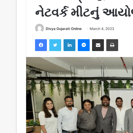
નેટવર્ક મીટનું આય
Divya Gujarati Online
March 4, 2023
Facebook
Twitter
LinkedIn
Messenger
Share via Email
Print