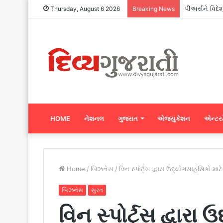
પીઅર્સને વિદે
Thursday, August 6 2026
Breaking News
HOME
નેશનલ
ગુજરાત
એજ્યુકેશન
એન્ટરટ
Home
/
બિઝનેસ
/
વિન સ્પોર્ટ્સ દ્વારા ઉદ્યોગસાહસિકો મા
બિઝનેસ
સુરત
વિન સ્પોર્ટ્સ દ્વારા