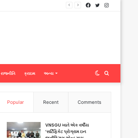
Facebook
Twitter
Instagram
્યું
Switch
Search
રાજનીતિ
ક્રાઇમ
અન્ય
skin
for
Popular
Recent
Comments
VNSGU ખાતે એક વર્ષીય
‘સર્ટિફિકેટ પ્રોગ્રામ ઇન