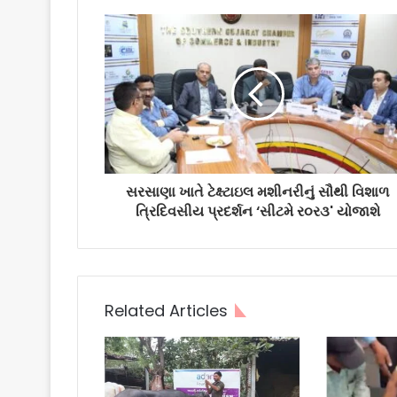
સરસાણા ખાતે ટેક્ષ્ટાઇલ મશીનરીનું સૌથી વિશાળ
ત્રિદિવસીય પ્રદર્શન ‘સીટમે ર૦ર૩' યોજાશે
Related Articles