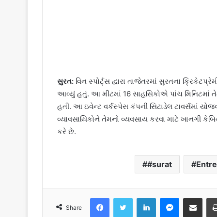
સુરત:
વિન સ્પોર્ટ્સ દ્વારા તાજેતરમાં સુરતના ક્રિકેટ
આવ્યું હતું. આ મીટમાં 16 સાહસિકોએ પાંચ મિનિટમાં
હતી. આ ઇવેન્ટ વર્કસ્પેસ કંપની સિટાડેલ ટાવર્સમાં ય
વ્યાવસાયિકોને તેમનો વ્યવસાય કરવા માટે ખાનગી કેબિ
કરે છે.
#surat
Entr
Facebook
Twitter
LinkedIn
Messenger
Share via Emai
Share