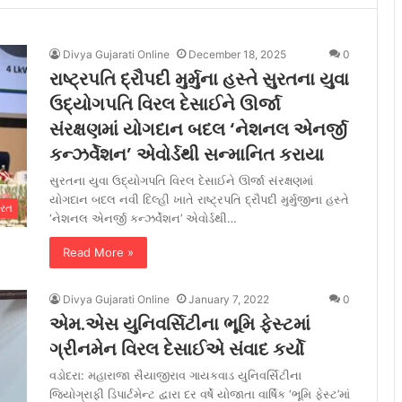
Divya Gujarati Online
December 18, 2025
0
રાષ્ટ્રપતિ દ્રૌપદી મુર્મુના હસ્તે સુરતના યુવા
ઉદ્યોગપતિ વિરલ દેસાઈને ઊર્જા
સંરક્ષણમાં યોગદાન બદલ ‘નેશનલ એનર્જી
કન્ઝર્વેશન’ એવોર્ડથી સન્માનિત કરાયા
સુરતના યુવા ઉદ્યોગપતિ વિરલ દેસાઈને ઊર્જા સંરક્ષણમાં
યોગદાન બદલ નવી દિલ્હી ખાતે રાષ્ટ્રપતિ દ્રૌપદી મુર્મુજીના હસ્તે
ુરત
‘નેશનલ એનર્જી કન્ઝર્વેશન’ એવોર્ડથી…
Read More »
Divya Gujarati Online
January 7, 2022
0
એમ.એસ યુનિવર્સિટીના ભૂમિ ફેસ્ટમાં
ગ્રીનમેન વિરલ દેસાઈએ સંવાદ કર્યો
વડોદરા: મહારાજા સૈયાજીરાવ ગાયકવાડ યુનિવર્સિટીના
જિયોગ્રાફી ડિપાર્ટમેન્ટ દ્વારા દર વર્ષે યોજાતા વાર્ષિક ‘ભૂમિ ફેસ્ટ’માં