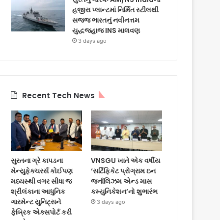
હજીરા પ્લાન્ટમાં નિર્મિત સ્ટીલથી
સજ્જ ભારતનું નવીનત્તમ
યુદ્ધજહાજ INS માલવણ
3 days ago
Recent Tech News
સુરતના ગ્રે કાપડના
VNSGU ખાતે એક વર્ષીય
મેન્યુફેક્ચરર્સ કોઈપણ
‘સર્ટિફિકેટ પ્રોગ્રામ ઇન
મધ્યસ્થી વગર સીધા જ
જર્નાલિઝમ એન્ડ માસ
શ્રીલંકાના આધુનિક
કમ્યુનિકેશન’નો શુભારંભ
ગારમેન્ટ યુનિટ્સને
3 days ago
ફેબ્રિક એક્સપોર્ટ કરી