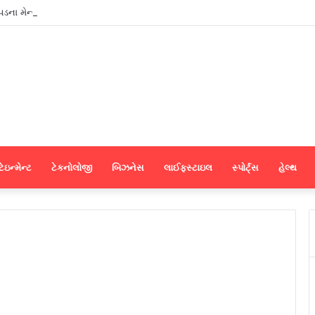
ાપડના મેન્યુફેક્ચરર્સ કોઈપણ મધ્યસ્થી વગર સીધા જ શ્રીલંકાના આધુનિક ગારમેન્ટ યુ
ેઇન્મેન્ટ
ટેકનોલોજી
બિઝનેસ
લાઈફસ્ટાઇલ
સ્પોર્ટ્સ
હેલ્થ