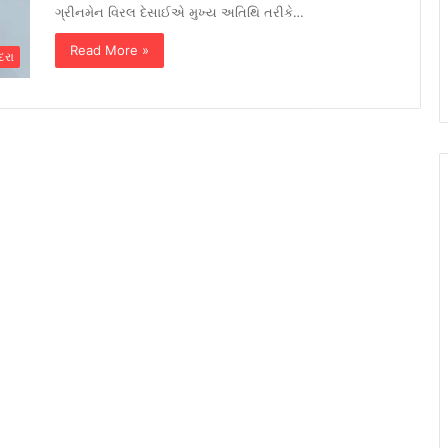
ગ્રીનમેન વિરલ દેસાઈએ મુખ્ય અતિથિ તરીકે…
Read More »
દરા