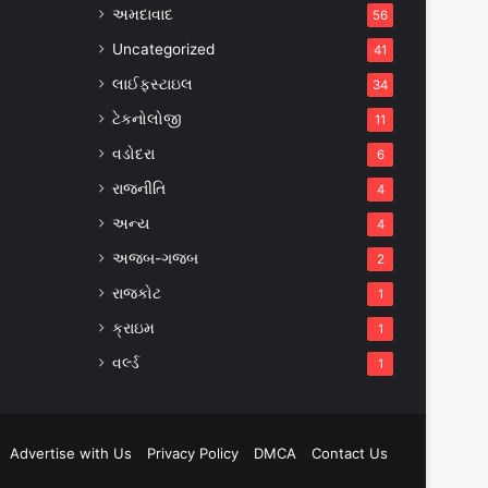
અમદાવાદ
56
Uncategorized
41
લાઈફસ્ટાઇલ
34
ટેકનોલોજી
11
વડોદરા
6
રાજનીતિ
4
અન્ય
4
અજબ-ગજબ
2
રાજકોટ
1
ક્રાઇમ
1
વર્લ્ડ
1
Advertise with Us
Privacy Policy
DMCA
Contact Us