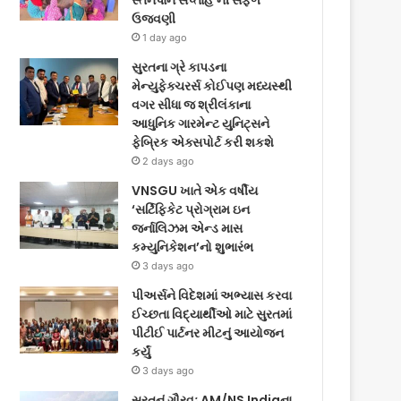
સ્તનપાન સપ્તાહ’ની સફળ
ઉજવણી
1 day ago
સુરતના ગ્રે કાપડના
મેન્યુફેક્ચરર્સ કોઈપણ મધ્યસ્થી
વગર સીધા જ શ્રીલંકાના
આધુનિક ગારમેન્ટ યુનિટ્સને
ફેબ્રિક એક્સપોર્ટ કરી શકશે
2 days ago
VNSGU ખાતે એક વર્ષીય
‘સર્ટિફિકેટ પ્રોગ્રામ ઇન
જર્નાલિઝમ એન્ડ માસ
કમ્યુનિકેશન’નો શુભારંભ
3 days ago
પીઅર્સને વિદેશમાં અભ્યાસ કરવા
ઈચ્છતા વિદ્યાર્થીઓ માટે સુરતમાં
પીટીઈ પાર્ટનર મીટનું આયોજન
કર્યું
3 days ago
સુરતનું ગૌરવઃ AM/NS Indiaના