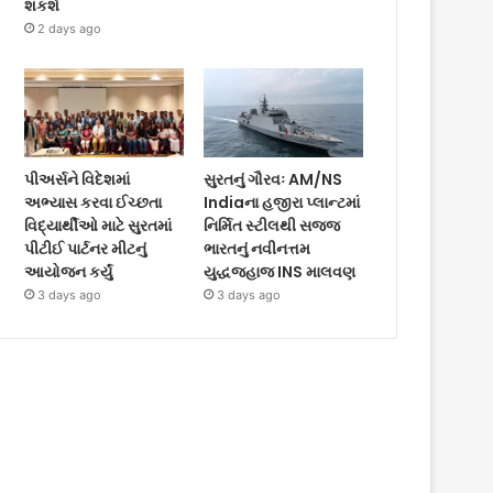
શકશે
2 days ago
પીઅર્સને વિદેશમાં
સુરતનું ગૌરવઃ AM/NS
અભ્યાસ કરવા ઈચ્છતા
Indiaના હજીરા પ્લાન્ટમાં
વિદ્યાર્થીઓ માટે સુરતમાં
નિર્મિત સ્ટીલથી સજ્જ
પીટીઈ પાર્ટનર મીટનું
ભારતનું નવીનત્તમ
આયોજન કર્યું
યુદ્ધજહાજ INS માલવણ
3 days ago
3 days ago