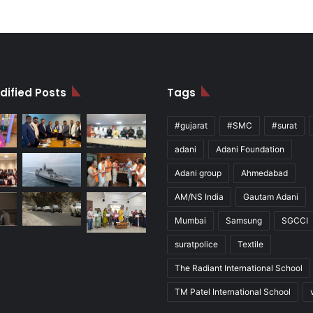
dified Posts
Tags
#gujarat
#SMC
#surat
adani
Adani Foundation
Adani group
Ahmedabad
AM/NS India
Gautam Adani
Mumbai
Samsung
SGCCI
suratpolice
Textile
The Radiant International School
TM Patel International School