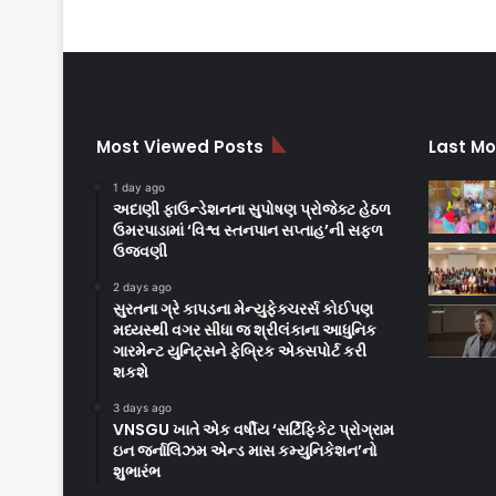
Most Viewed Posts
Last Mo
1 day ago
અદાણી ફાઉન્ડેશનના સુપોષણ પ્રોજેક્ટ હેઠળ
ઉમરપાડામાં ‘વિશ્વ સ્તનપાન સપ્તાહ’ની સફળ
ઉજવણી
2 days ago
સુરતના ગ્રે કાપડના મેન્યુફેક્ચરર્સ કોઈપણ
મધ્યસ્થી વગર સીધા જ શ્રીલંકાના આધુનિક
ગારમેન્ટ યુનિટ્સને ફેબ્રિક એક્સપોર્ટ કરી
શકશે
3 days ago
VNSGU ખાતે એક વર્ષીય ‘સર્ટિફિકેટ પ્રોગ્રામ
ઇન જર્નાલિઝમ એન્ડ માસ કમ્યુનિકેશન’નો
શુભારંભ