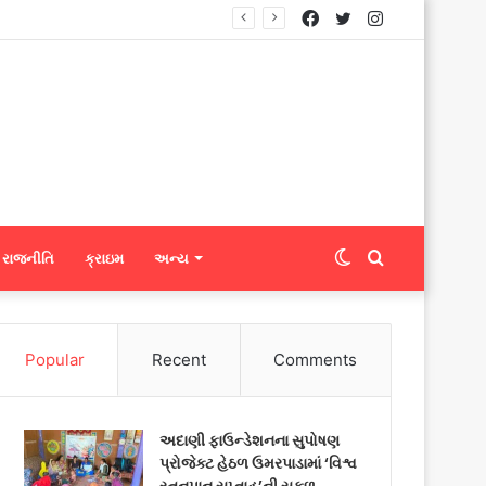
Facebook
Twitter
Instagram
નિટ્સને ફેબ્રિક એક્સપોર્ટ કરી શકશે
Switch
Search
રાજનીતિ
ક્રાઇમ
અન્ય
skin
for
Popular
Recent
Comments
અદાણી ફાઉન્ડેશનના સુપોષણ
પ્રોજેક્ટ હેઠળ ઉમરપાડામાં ‘વિશ્વ