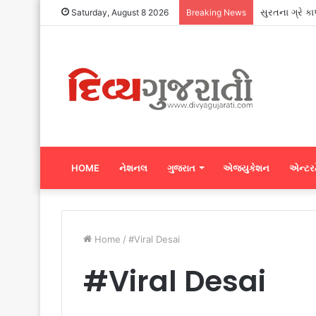
સુરતના ગ્રે ક
Saturday, August 8 2026
Breaking News
HOME
નેશનલ
ગુજરાત
એજ્યુકેશન
એન્ટરટ
Home
/
#Viral Desai
#Viral Desai