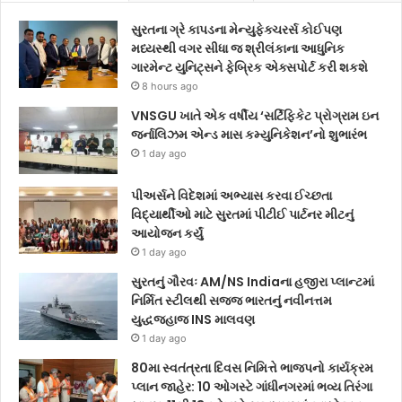
સુરતના ગ્રે કાપડના મેન્યુફેક્ચરર્સ કોઈપણ
મધ્યસ્થી વગર સીધા જ શ્રીલંકાના આધુનિક
ગારમેન્ટ યુનિટ્સને ફેબ્રિક એક્સપોર્ટ કરી શકશે
8 hours ago
VNSGU ખાતે એક વર્ષીય ‘સર્ટિફિકેટ પ્રોગ્રામ ઇન
જર્નાલિઝમ એન્ડ માસ કમ્યુનિકેશન’નો શુભારંભ
1 day ago
પીઅર્સને વિદેશમાં અભ્યાસ કરવા ઈચ્છતા
વિદ્યાર્થીઓ માટે સુરતમાં પીટીઈ પાર્ટનર મીટનું
આયોજન કર્યું
1 day ago
સુરતનું ગૌરવઃ AM/NS Indiaના હજીરા પ્લાન્ટમાં
નિર્મિત સ્ટીલથી સજ્જ ભારતનું નવીનત્તમ
યુદ્ધજહાજ INS માલવણ
1 day ago
80મા સ્વતંત્રતા દિવસ નિમિત્તે ભાજપનો કાર્યક્રમ
પ્લાન જાહેર: 10 ઓગસ્ટે ગાંધીનગરમાં ભવ્ય તિરંગા