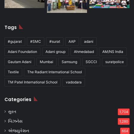
Tags
#gujarat
#SMC
#surat
AAP
adani
Adani Foundation
Adani group
Ahmedabad
AM/NS India
Gautam Adani
Mumbai
Samsung
SGCCI
suratpolice
Textile
The Radiant International School
TM Patel International School
vadodara
Categories
સુરત
1,704
બિઝનેસ
1,280
એજ્યુકેશન
664