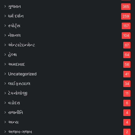
ગુજરાત
365
ધર્મ દર્શન
259
સ્પોર્ટ્સ
157
નેશનલ
104
એન્ટરટેઇન્મેન્ટ
67
હેલ્થ
64
અમદાવાદ
56
Uncategorized
41
લાઈફસ્ટાઇલ
34
ટેકનોલોજી
11
વડોદરા
6
રાજનીતિ
4
અન્ય
4
અજબ-ગજબ
2