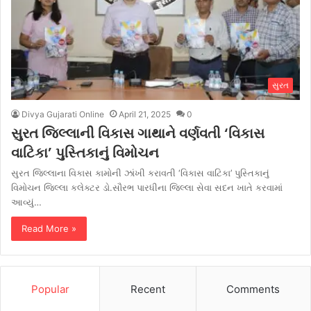
સુરત
Divya Gujarati Online
April 21, 2025
0
સુરત જિલ્લાની વિકાસ ગાથાને વર્ણવતી ‘વિકાસ
વાટિકા’ પુસ્તિકાનું વિમોચન
સુરત જિલ્લાના વિકાસ કામોની ઝાંખી કરાવતી ‘વિકાસ વાટિકા’ પુસ્તિકાનું
વિમોચન જિલ્લા કલેક્ટર ડો.સૌરભ પારધીના જિલ્લા સેવા સદન ખાતે કરવામાં
આવ્યું…
Read More »
Popular
Recent
Comments