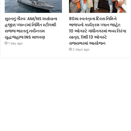
સુરતનું ગૌરવઃ AM/NS Indiaના
80મા સ્વતંત્રતા દિવસ નિમિત્તે
હજીરા પ્લાન્ટમાં નિર્મિત સ્ટીલથી
ભાજપનો કાર્યક્રમ પ્લાન જાહેર:
સજ્જ ભારતનું નવીનત્તમ
10 ઓગસ્ટે ગાંધીનગરમાં ભવ્ય તિરંગા
યુદ્ધજહાજ INS માલવણ
યાત્રા, 11થી 13 ઓગસ્ટે
રાજ્યભરમાં આયોજન
1 day ago
2 days ago