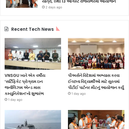
યાત્રા, 11થી 13 ઓગસ્ટે રાજ્યભરમાં આયોજન
2 days ago
Recent Tech News
VNSGU ખાતે એક વર્ષીય
પીઅર્સને વિદેશમાં અભ્યાસ કરવા
‘સર્ટિફિકેટ પ્રોગ્રામ ઇન
ઈચ્છતા વિદ્યાર્થીઓ માટે સુરતમાં
જર્નાલિઝમ એન્ડ માસ
પીટીઈ પાર્ટનર મીટનું આયોજન કર્યું
કમ્યુનિકેશન’નો શુભારંભ
1 day ago
1 day ago