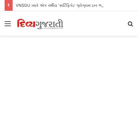
VNSGU ખાતે એક વર્ષીય ‘સર્ટિફિકેટ પ્રોગ્રામ ઇન જર્નાલિઝમ એન્ડ માસ કમ્યુનિકેશન’નો શુભારંભ
Menu
S
fo