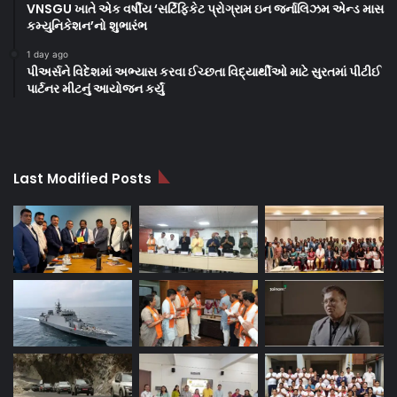
VNSGU ખાતે એક વર્ષીય ‘સર્ટિફિકેટ પ્રોગ્રામ ઇન જર્નાલિઝમ એન્ડ માસ
કમ્યુનિકેશન’નો શુભારંભ
1 day ago
પીઅર્સને વિદેશમાં અભ્યાસ કરવા ઈચ્છતા વિદ્યાર્થીઓ માટે સુરતમાં પીટીઈ
પાર્ટનર મીટનું આયોજન કર્યું
Last Modified Posts