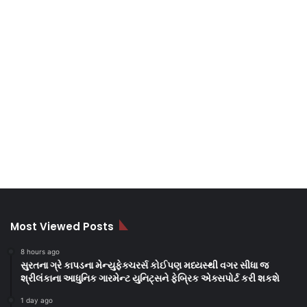
Most Viewed Posts
8 hours ago
સુરતના ગ્રે કાપડના મેન્યુફેક્ચરર્સ કોઈપણ મધ્યસ્થી વગર સીધા જ
શ્રીલંકાના આધુનિક ગારમેન્ટ યુનિટ્સને ફેબ્રિક એક્સપોર્ટ કરી શકશે
1 day ago