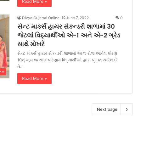
Read More »
Divya Gujarati Online
June 7, 2022
0
સેન્ટ માર્ક્સ હાયર સેકન્ડરી શાળામાં 30
જેટલાં વિદ્યાર્થીઓ એ-1 અને એ-2 ગ્રેડ
સાથે મોખરે
સેન્ટ માર્ક્સ હાયર સેકન્ડરી શાળામાં આજ રોજ આવેલ ધોરણ
10નું ખૂબ જ સારું પરિણામ વિદ્યાર્થીઓ દ્વારા પ્રાપ્ત થયેલ છે.
તે…
ેશન
Read More »
Next page