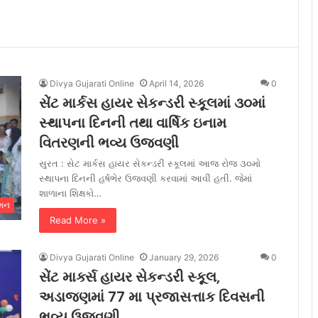
Divya Gujarati Online
April 14, 2026
0
સેંટ માર્કસ હાયર સેકન્ડરી સ્કૂલમાં ૩૦માં
સ્થાપના દિનની તથા વાર્ષિક ઇનામ
વિતરણની ભવ્ય ઉજવણી
સુરત : સેટ માર્કસ હાયર સેકન્ડરી સ્કૂલમાં આજ રોજ ૩૦મો
સ્થાપના દિનની હર્ષભેર ઉજવણી કરવામાં આવી હતી. જેમાં
શાળાના શિક્ષકો…
ેશન
Read More »
Divya Gujarati Online
January 29, 2026
0
સેંટ માર્ક્સ હાયર સેકન્ડરી સ્કૂલ,
અડાજણમાં 77 મા પ્રજાસત્તાક દિવસની
ભવ્ય ઉજવણી