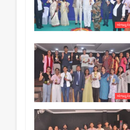
એજ્યુક
એજ્યુક