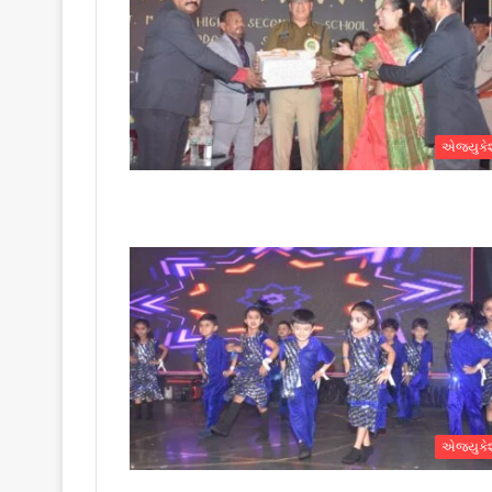
એજ્યુક
એજ્યુક