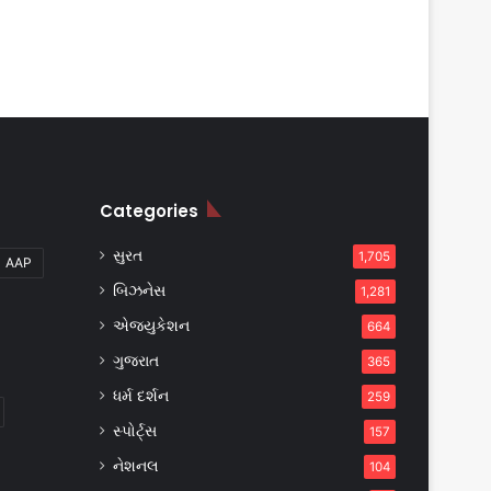
Categories
સુરત
1,705
AAP
બિઝનેસ
1,281
એજ્યુકેશન
664
ગુજરાત
365
ધર્મ દર્શન
259
સ્પોર્ટ્સ
157
નેશનલ
104