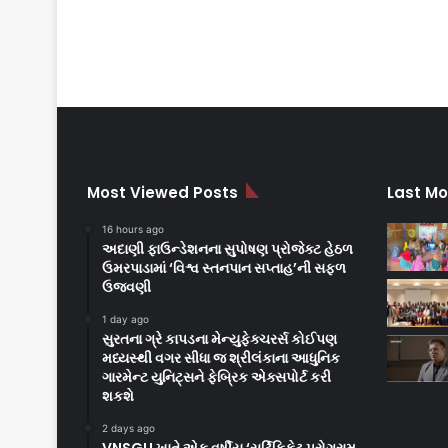
Most Viewed Posts
Last Mo
16 hours ago
અદાણી ફાઉન્ડેશનના સુપોષણ પ્રોજેક્ટ હેઠળ
ઉમરપાડામાં ‘વિશ્વ સ્તનપાન સપ્તાહ’ની સફળ
ઉજવણી
1 day ago
સુરતના ગ્રે કાપડના મેન્યુફેક્ચરર્સ કોઈપણ
મધ્યસ્થી વગર સીધા જ શ્રીલંકાના આધુનિક
ગારમેન્ટ યુનિટ્સને ફેબ્રિક એક્સપોર્ટ કરી
શકશે
2 days ago