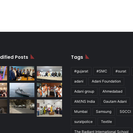
dified Posts
Tags
#gujarat
#SMC
#surat
adani
Adani Foundation
Adani group
Ahmedabad
AM/NS India
Gautam Adani
Mumbai
Samsung
SGCCI
suratpolice
Textile
The Radiant International School