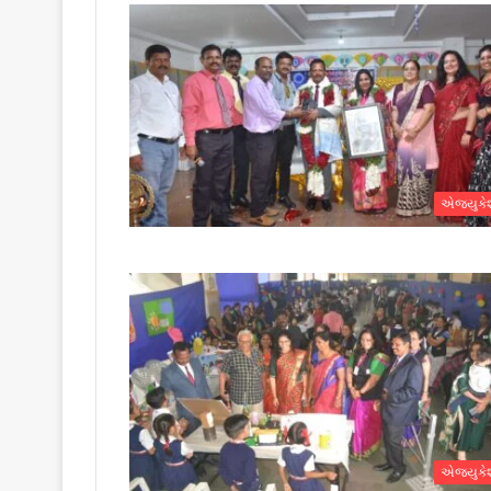
એજ્યુક
એજ્યુક