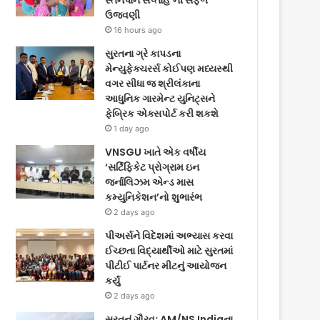
સ્તનપાન સપ્તાહ’ની સફળ
ઉજવણી
16 hours ago
સુરતના ગ્રે કાપડના
મેન્યુફેક્ચરર્સ કોઈપણ મધ્યસ્થી
વગર સીધા જ શ્રીલંકાના
આધુનિક ગારમેન્ટ યુનિટ્સને
ફેબ્રિક એક્સપોર્ટ કરી શકશે
1 day ago
VNSGU ખાતે એક વર્ષીય
‘સર્ટિફિકેટ પ્રોગ્રામ ઇન
જર્નાલિઝમ એન્ડ માસ
કમ્યુનિકેશન’નો શુભારંભ
2 days ago
પીઅર્સને વિદેશમાં અભ્યાસ કરવા
ઈચ્છતા વિદ્યાર્થીઓ માટે સુરતમાં
પીટીઈ પાર્ટનર મીટનું આયોજન
કર્યું
2 days ago
સુરતનું ગૌરવઃ AM/NS Indiaના