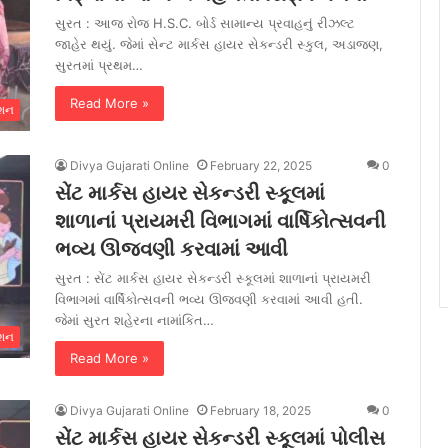
સુરત : આજ રોજ H.S.C. બોર્ડ સામાન્ય પ્રવાહનું રીઝલ્ટ
જાહેર થયું. જેમાં સેન્ટ માર્કસ હાયર સેકન્ડરી સ્કુલ, અડાજણ,
સુરતમાં પ્રથમ…
Read More »
ેશન
Divya Gujarati Online
February 22, 2025
0
સેંટ માર્કસ હાયર સેકન્ડરી સ્કૂલમાં
શાળાનાં પ્રાયમરી વિભાગમાં વાર્ષિકોત્સવની
ભવ્ય ઊજવણી કરવામાં આવી
સુરત : સેંટ માર્કસ હાયર સેકન્ડરી સ્કૂલમાં શાળાનાં પ્રાયમરી
વિભાગમાં વાર્ષિકોત્સવની ભવ્ય ઊજવણી કરવામાં આવી હતી.
જેમાં સુરત શહેરના નામાંકિત…
ેશન
Read More »
Divya Gujarati Online
February 18, 2025
0
સેંટ માર્કસ હાયર સેકન્ડરી સ્કૂલમાં પોલીસ