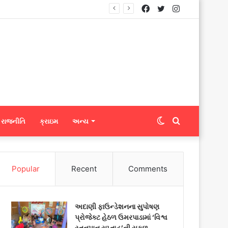
Facebook
Twitter
Instagram
્સને ફેબ્રિક એક્સપોર્ટ કરી શકશે
Switch
Search
રાજનીતિ
ક્રાઇમ
અન્ય
skin
for
Popular
Recent
Comments
અદાણી ફાઉન્ડેશનના સુપોષણ
પ્રોજેક્ટ હેઠળ ઉમરપાડામાં ‘વિશ્વ