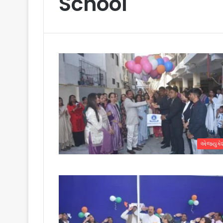
School
એજ્યુક