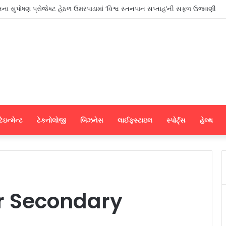
ના મેન્યુફેક્ચરર્સ કોઈપણ મધ્યસ્થી વગર સીધા જ શ્રીલંકાના આધુનિક ગારમેન્ટ યુનિટ
ેઇન્મેન્ટ
ટેકનોલોજી
બિઝનેસ
લાઈફસ્ટાઇલ
સ્પોર્ટ્સ
હેલ્થ
er Secondary