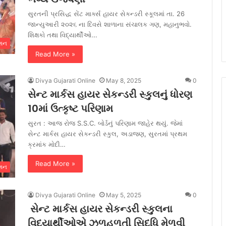
સુરતની પ્રસિદ્ધ સેંટ માર્ક્સ હાયર સેકન્ડરી સ્કૂલમાં તા. 26
જાન્યુઆરી ૨૦૨૬ ના દિવસે શાળાના સંચાલક ગણ, મહાનુભવો.
શિક્ષકો તથા વિદ્યાર્થીઓ…
ેશન
Read More »
Divya Gujarati Online
May 8, 2025
0
સેન્ટ માર્કસ હાયર સેકન્ડરી સ્કુલનું ધોરણ
10માં ઉત્કૃષ્ટ પરિણામ
સુરત : આજ રોજ S.S.C. બોર્ડનું પરિણામ જાહેર થયું. જેમાં
સેન્ટ માર્કસ હાયર સેકન્ડરી સ્કુલ, અડાજણ, સુરતમાં પ્રથમ
ક્રમાંક મોદી…
Read More »
ેશન
Divya Gujarati Online
May 5, 2025
0
સેન્ટ માર્કસ હાયર સેકન્ડરી સ્કુલના
વિદ્યાર્થીઓએ ઝળહળતી સિદ્ધિ મેળવી