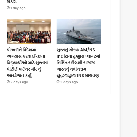
શકશે
1 day ago
પીઅર્સને વિદેશમાં
સુરતનું ગૌરવઃ AM/NS
અભ્યાસ કરવા ઈચ્છતા
Indiaના હજીરા પ્લાન્ટમાં
વિદ્યાર્થીઓ માટે સુરતમાં
નિર્મિત સ્ટીલથી સજ્જ
પીટીઈ પાર્ટનર મીટનું
ભારતનું નવીનત્તમ
આયોજન કર્યું
યુદ્ધજહાજ INS માલવણ
2 days ago
2 days ago