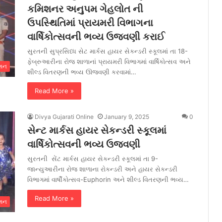
કમિશનર અનુપમ ગેહલોત ની
ઉપસ્થિતિમાં પ્રાયમરી વિભાગના
વાર્ષિકોત્સવની ભવ્ય ઉજવણી કરાઈ
સુરતની સુપ્રસિધ્ધ સેટ માર્કસ હાયર સેકન્ડરી સ્કૂલમાં તા 18-
ફેબ્રુઆરીના રોજ શાળાનાં પ્રાયમરી વિભાગમાં વાર્ષિકોત્સવ અને
ેશન
શીલ્ડ વિતરણની ભવ્ય ઊજવણી કરવામાં…
Read More »
Divya Gujarati Online
January 9, 2025
0
સેન્ટ માર્કસ હાયર સેકન્ડરી સ્કૂલમાં
વાર્ષિકોત્સવની ભવ્ય ઉજવણી
સુરતની સેંટ માર્કસ હાયર સેકન્ડરી સ્કૂલમાં તા 9-
જાન્યુઆરીના રોજ શાળાના રોકન્ડરી અને હાયર સેકન્ડરી
વિભાગમાં વાર્ષીકોત્સવ-Euphorin અને શીલ્ડ વિતરણની ભવ્ય…
Read More »
ેશન