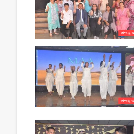
એજ્યુક
એજ્યુક