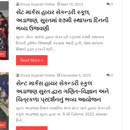
Divya Gujarati Online
April 15, 2023
0
સેંટ માર્કસ હાયર સેકન્ડરી સ્કૂલ,
અડાજણ, સુરતમાં ૨૭મી સ્થાપના દિનની
ભવ્ય ઉજવણી
સુરતઃ સેન્ટ માર્કસ હાયર સેકન્ડરી સ્કૂલમાં ૨૭મી સ્થાપના
દિનની હર્ષભેર ઊજવણી કરવામાં આવી હતી, જેમાં શાળાના
શિક્ષકો દ્વારા ટ્રસ્ટી શ્રી…
ેશન
Read More »
Divya Gujarati Online
December 5, 2022
0
સેન્ટ માર્કસ હાયર સેકન્ડરી સ્કુલ
અડાજણ સુરત દ્વારા ગણિત-વિજ્ઞાન અને
ચિત્રકળા પ્રદર્શનનું ભવ્ય આયોજન
સુરત અડાજણ સ્થિત નામાંક્તિ શળા સેન્ટ માર્ક હાયર સેકન્ડરી
સ્કૂલ અડાજણ સુરત દ્વારા તા. 5 મી ડિસેમ્બર 2022 સોમવાર
દિને…
ેશન