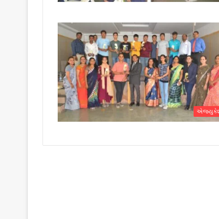
એજ્યુક