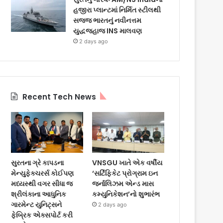
હજીરા પ્લાન્ટમાં નિર્મિત સ્ટીલથી
સજ્જ ભારતનું નવીનત્તમ
યુદ્ધજહાજ INS માલવણ
2 days ago
Recent Tech News
સુરતના ગ્રે કાપડના
VNSGU ખાતે એક વર્ષીય
મેન્યુફેક્ચરર્સ કોઈપણ
‘સર્ટિફિકેટ પ્રોગ્રામ ઇન
મધ્યસ્થી વગર સીધા જ
જર્નાલિઝમ એન્ડ માસ
શ્રીલંકાના આધુનિક
કમ્યુનિકેશન’નો શુભારંભ
ગારમેન્ટ યુનિટ્સને
2 days ago
ફેબ્રિક એક્સપોર્ટ કરી