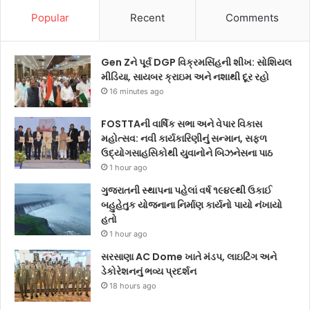
Popular
Recent
Comments
Gen Zને પૂર્વ DGP વિક્રમસિંહની શીખ: સોશિયલ
મીડિયા, સાયબર ક્રાઇમ અને નશાથી દૂર રહો
16 minutes ago
FOSTTAની વાર્ષિક સભા અને વેપાર વિકાસ
મહોત્સવ: નવી કાર્યકારિણીનું સન્માન, સફળ
ઉદ્યોગસાહસિકોથી યુવાનોને બિઝનેસના પાઠ
1 hour ago
ગુજરાતની સ્થાપના પહેલાં વર્ષ ૧૯૪૯થી ઉકાઈ
બહુહેતુક યોજનાના નિર્માણ કાર્યનો પાયો નંખાયો
હતો
1 hour ago
સરસાણા AC Dome ખાતે મંડપ, લાઇટિંગ અને
ડેકોરેશનનું ભવ્ય પ્રદર્શન
18 hours ago