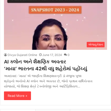
એજ્યુકેશન
Divya Gujarati Online
June 17, 2024
0
AI ક્લોન અને શૈક્ષણિક અવતાર
‘માયા’ ભારતના 42થી વધુ શહેરોમાં પહોંચ્યું
અમદાવાદઃ ‘માયા’ એ જાણીતા શિક્ષણશાસ્ત્રી ડૉ મંજુલા પૂજા
શ્રોફનો અનોખો AI ક્લોન અને અવતાર છે, જેનો પ્રથમ વાર્ષિકોત્સવ
યોજાયો, જે શિક્ષણ ક્ષેત્રે ટેક્નોલોજી અને આર્ટિફિશિયલ…
Read More »