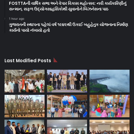
FOSTTAની વાર્ષિક સભા અને વેપાર વિકાસ મહોત્સવ: નવી કાર્યકારિણીનું
સન્માન, સફળ ઉદ્યોગસાહસિકોથી યુવાનોને બિઝનેસના પાઠ
1 hour ago
ગુજરાતની સ્થાપના પહેલાં વર્ષ ૧૯૪૯થી ઉકાઈ બહુહેતુક યોજનાના નિર્માણ
કાર્યનો પાયો નંખાયો હતો
Last Modified Posts