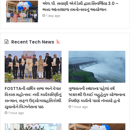
એલ.પી. સવાણી એકેડેમી દ્વારા સિનર્જિયા 3.0 –
ભવ્ય આંતરશાળા રમતોત્સવનું આયોજન
1 day ago
Recent Tech News
FOSTTAની વાર્ષિક સભા અને વેપાર
ગુજરાતની સ્થાપના પહેલાં વર્ષ
વિકાસ મહોત્સવ: નવી કાર્યકારિણીનું
૧૯૪૯થી ઉકાઈ બહુહેતુક યોજનાના
સન્માન, સફળ ઉદ્યોગસાહસિકોથી
નિર્માણ કાર્યનો પાયો નંખાયો હતો
યુવાનોને બિઝનેસના પાઠ
1 hour ago
1 hour ago