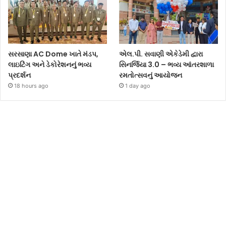
સરસાણા AC Dome ખાતે મંડપ,
એલ.પી. સવાણી એકેડેમી દ્વારા
લાઇટિંગ અને ડેકોરેશનનું ભવ્ય
સિનર્જિયા 3.0 – ભવ્ય આંતરશાળા
પ્રદર્શન
રમતોત્સવનું આયોજન
18 hours ago
1 day ago