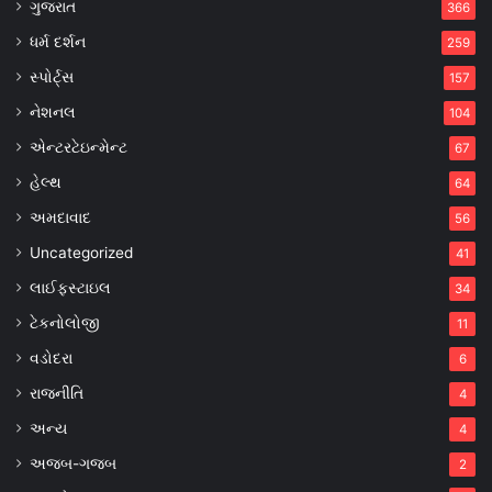
ગુજરાત
366
ધર્મ દર્શન
259
સ્પોર્ટ્સ
157
નેશનલ
104
એન્ટરટેઇન્મેન્ટ
67
હેલ્થ
64
અમદાવાદ
56
Uncategorized
41
લાઈફસ્ટાઇલ
34
ટેકનોલોજી
11
વડોદરા
6
રાજનીતિ
4
અન્ય
4
અજબ-ગજબ
2