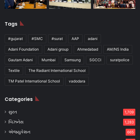
Tags
#gujarat
#SMC
#surat
AAP
adani
Adani Foundation
Adani group
Ahmedabad
AM/NS India
Gautam Adani
Mumbai
Samsung
SGCCI
suratpolice
Textile
The Radiant International School
TM Patel International School
vadodara
Categories
સુરત
1,709
બિઝનેસ
1,283
એજ્યુકેશન
665