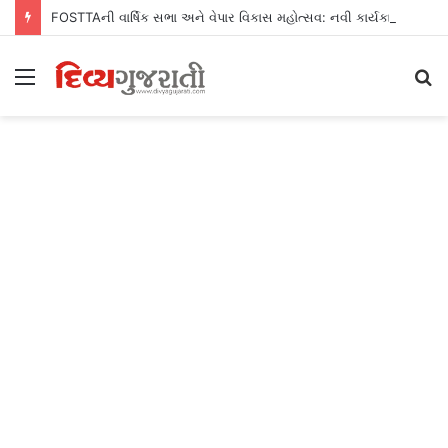
FOSTTAની વાર્ષિક સભા અને વેપાર વિકાસ મહોત્સવ: નવી કાર્યકારિણીનું સન્માન, સફળ ઉદ્યોગસાહસિકોથી યુવાનોને બિઝનેસના પાઠ
Menu
S
fo