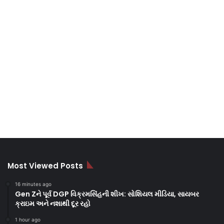
Most Viewed Posts
16 minutes ago
Gen Zને પૂર્વ DGP વિક્રમસિંહની શીખ: સોશિયલ મીડિયા, સાયબર
ક્રાઇમ અને નશાથી દૂર રહો
1 hour ago