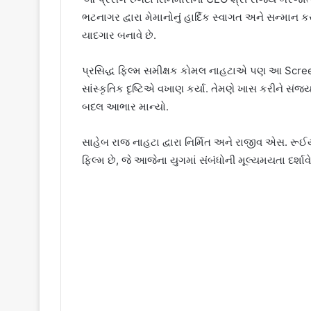
ભટનાગર દ્વારા મેમાનોનું હાર્દિક સ્વાગત અને સન્માન કર
યાદગાર બનાવે છે.
પ્રસિદ્ધ ફિલ્મ સમીક્ષક કોમલ નાહટાએ પણ આ Scre
સાંસ્કૃતિક દૃષ્ટિએ વખાણ કર્યા. તેમણે ખાસ કરીને 
બદલ આભાર માન્યો.
સાહેબ રાજ નાહટા દ્વારા નિર્મિત અને રાજીવ એસ. રૂઈય
ફિલ્મ છે, જે આજેના યુગમાં સંબંધોની મૂલ્યમયતા દર્શાવે