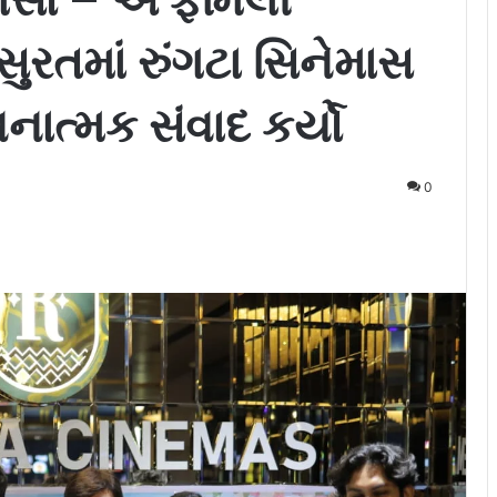
સુરતમાં રુંગટા સિનેમાસ
વનાત્મક સંવાદ કર્યો
0