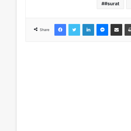
#surat
Facebook
Twitter
LinkedIn
Messenger
Share via Emai
Share