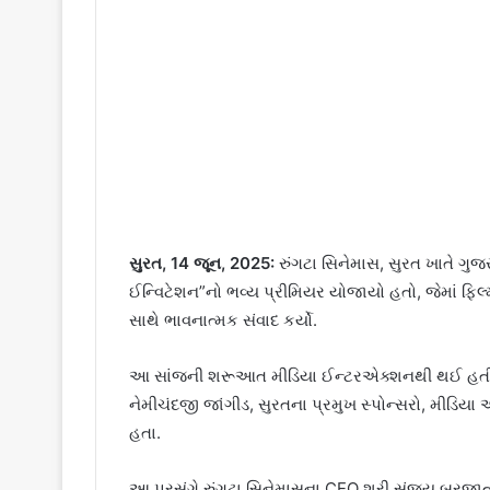
સુરત, 14 જૂન, 2025:
રુંગટા સિનેમાસ, સુરત ખાતે ગુ
ઈન્વિટેશન”નો ભવ્ય પ્રીમિયર યોજાયો હતો, જેમાં ફ
સાથે ભાવનાત્મક સંવાદ કર્યો.
આ સાંજની શરૂઆત મીડિયા ઈન્ટરએક્શનથી થઈ હતી, ત્યા
નેમીચંદજી જાંગીડ, સુરતના પ્રમુખ સ્પોન્સરો, મીડિયા 
હતા.
આ પ્રસંગે રુંગટા સિનેમાસના CEO શ્રી સંજય બરજાત્યા