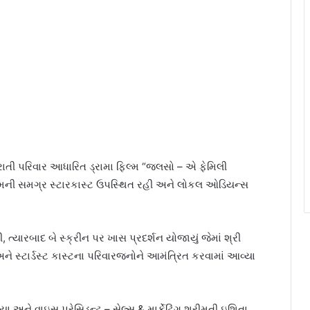
જરાતી પરિવાર આધારિત ડ્રામા ફિલ્મ “જલસો – એ ફેમિલી
િલ્મની સમગ્ર સ્ટારકાસ્ટ ઉપસ્થિત રહી અને લોકલ ઓડિયન્સ
રબાદ બે સ્ક્રીન પર ખાસ પ્રદર્શન યોજાયું જેમાં શ્રી
અને સ્ટાર્ડસ્ટ કાસ્ટના પરિવારજનોને આમંત્રિત કરવામાં આવ્યા
 અને વાઇસ પ્રેસિડન્ટ – સેલ્સ & માર્કેટિંગ શ્રીમતી ઇશિતા