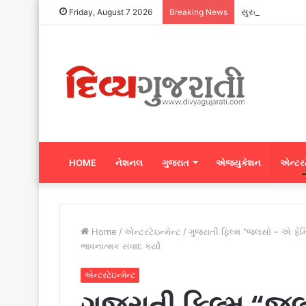
સુરતના ગ્રે કાપડ
Friday, August 7 2026
Breaking News
HOME
નેશનલ
ગુજરાત
એજ્યુકેશન
એન્ટરટ
Home
/
એન્ટરટેઇન્મેન્ટ
/
ગુજરાતી ફિલ્મ “જલસો – એ ફેમિલ
ભાવનાત્મક સંવાદ કર્યો
એન્ટરટેઇન્મેન્ટ
ગુજરાતી ફિલ્મ “જ