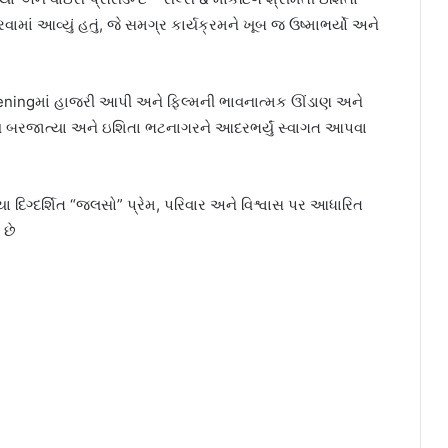
વામાં આવ્યું હતું, જે સમગ્ર કાર્યક્રમને ખૂબ જ ઉષ્માભર્યો અને
eningમાં હાજરી આપી અને ફિલ્મની ભાવનાત્મક ઊંડાણ અને
સંજય બરજાત્યા અને ઇશિતા ભટનાગરને આદરભર્યું સ્વાગત આપવા
ા દિગ્દર્શિત “જલસો” પ્રેમ, પરિવાર અને વિશ્વાસ પર આધારિત
 છે