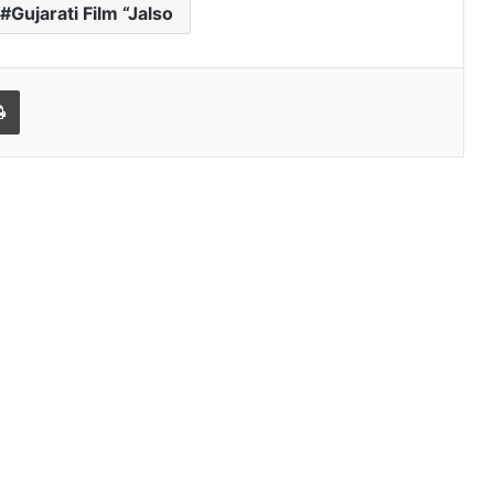
Gujarati Film “Jalso
l
Print
સુરતીઓને ગરબે રમાડશે પૂર્વા મંત્રી: ‘યશવી
નવરાત્રી-2026’ ના ભવ્ય આયોજનની
જાહેરાત
ફિલ્મ ‘ધરપકડ’ નું ટીઝર રિલીઝ: “તમારા બેંક
ખાતાના પૈસા ક્યાં ગયા?” – ડિજિટલ
અરેસ્ટના ભયાનક સ્કેમનો પર્દાફાશ