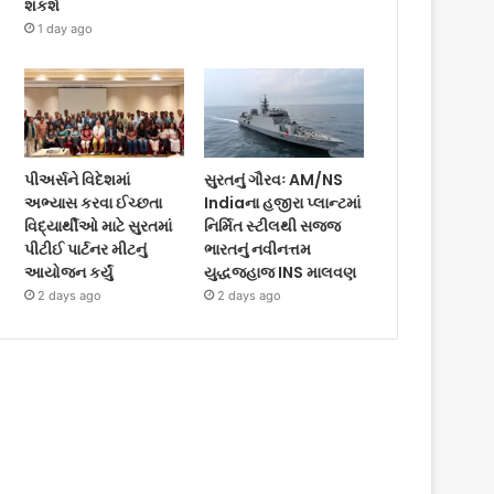
શકશે
1 day ago
પીઅર્સને વિદેશમાં
સુરતનું ગૌરવઃ AM/NS
અભ્યાસ કરવા ઈચ્છતા
Indiaના હજીરા પ્લાન્ટમાં
વિદ્યાર્થીઓ માટે સુરતમાં
નિર્મિત સ્ટીલથી સજ્જ
પીટીઈ પાર્ટનર મીટનું
ભારતનું નવીનત્તમ
આયોજન કર્યું
યુદ્ધજહાજ INS માલવણ
2 days ago
2 days ago