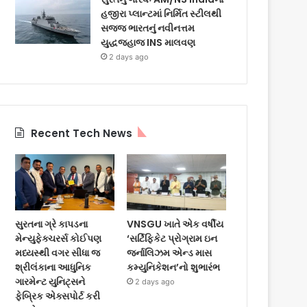
હજીરા પ્લાન્ટમાં નિર્મિત સ્ટીલથી
સજ્જ ભારતનું નવીનત્તમ
યુદ્ધજહાજ INS માલવણ
2 days ago
Recent Tech News
સુરતના ગ્રે કાપડના
VNSGU ખાતે એક વર્ષીય
મેન્યુફેક્ચરર્સ કોઈપણ
‘સર્ટિફિકેટ પ્રોગ્રામ ઇન
મધ્યસ્થી વગર સીધા જ
જર્નાલિઝમ એન્ડ માસ
શ્રીલંકાના આધુનિક
કમ્યુનિકેશન’નો શુભારંભ
ગારમેન્ટ યુનિટ્સને
2 days ago
ફેબ્રિક એક્સપોર્ટ કરી