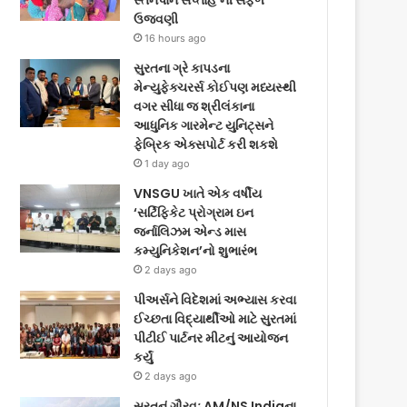
સ્તનપાન સપ્તાહ’ની સફળ
ઉજવણી
16 hours ago
સુરતના ગ્રે કાપડના
મેન્યુફેક્ચરર્સ કોઈપણ મધ્યસ્થી
વગર સીધા જ શ્રીલંકાના
આધુનિક ગારમેન્ટ યુનિટ્સને
ફેબ્રિક એક્સપોર્ટ કરી શકશે
1 day ago
VNSGU ખાતે એક વર્ષીય
‘સર્ટિફિકેટ પ્રોગ્રામ ઇન
જર્નાલિઝમ એન્ડ માસ
કમ્યુનિકેશન’નો શુભારંભ
2 days ago
પીઅર્સને વિદેશમાં અભ્યાસ કરવા
ઈચ્છતા વિદ્યાર્થીઓ માટે સુરતમાં
પીટીઈ પાર્ટનર મીટનું આયોજન
કર્યું
2 days ago
સુરતનું ગૌરવઃ AM/NS Indiaના