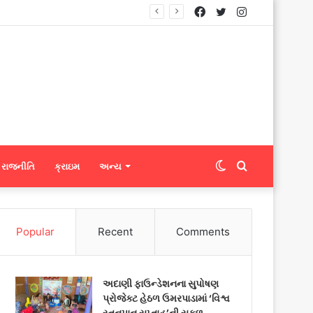
Facebook
Twitter
Instagram
્સને ફેબ્રિક એક્સપોર્ટ કરી શકશે
Switch
Search
રાજનીતિ
ક્રાઇમ
અન્ય
skin
for
Popular
Recent
Comments
અદાણી ફાઉન્ડેશનના સુપોષણ
પ્રોજેક્ટ હેઠળ ઉમરપાડામાં ‘વિશ્વ