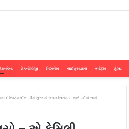
ના મેન્યુફેક્ચરર્સ કોઈપણ મધ્યસ્થી વગર સીધા જ શ્રીલંકાના આધુનિક ગારમેન્ટ યુનિટ
ેઇન્મેન્ટ
ટેકનોલોજી
બિઝનેસ
લાઈફસ્ટાઇલ
સ્પોર્ટ્સ
હેલ્થ
ી ઈન્વિટેશન”ની ટીમે સુરતમાં રુંગટા સિનેમાસ ખાતે દર્શકો સાથે
લસો – એ ફેમિલી