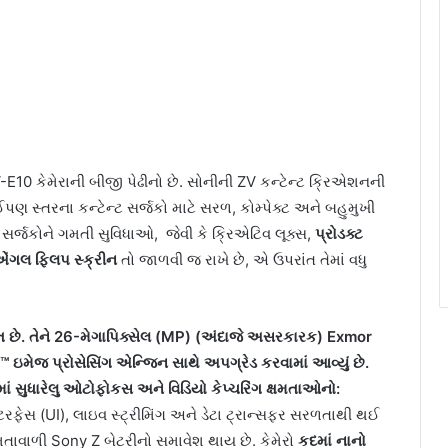
V-E10 કેમેરાની બીજી પેઢીનો છે. સોનીની ZV કન્ટેન્ટ ક્રિએશનની
ોઈપણ સ્તરના કન્ટેન્ટ સર્જકો માટે સરળ, કોમ્પેક્ટ અને બહુમુખી
II સર્જકોને ગમતી સુવિધાઓ, જેવી કે ક્રિએટિવ લૂક્સ,
પ્રોડક્ટ
એંગલ
ફ્લિપ
સ્ક્રીન
તો જાળવી જ રાખે છે, એ ઉપરાંત તેમાં વધુ
ત
છે
.
તેને
26-
મેગાપિક્સેલ
(
MP) (
અંદાજે
અસરકારક
)
Exmor
R™
ઇમેજ
પ્રોસેસિંગ
એન્જિન
સાથે
અપગ્રેડ
કરવામાં
આવ્યું
છે
.
માં
સુધારેલુ
ઓટોફોકસ
અને
વિડિયો
કેપ્ચરિંગ
ક્ષમતાઓનો
:
ઇન્ટરફેસ (UI), લાઇવ સ્ટ્રીમિંગ અને ડેટા ટ્રાન્સફર સરળતાથી થઈ
્ષમતાવાળી Sony Z બેટરીનો સમાવેશ થાય છે. કેમેરો
કદમાં
નાનો