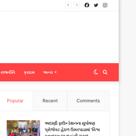
Facebook
Twitter
Instagram
્સને ફેબ્રિક એક્સપોર્ટ કરી શકશે
Switch
Search
રાજનીતિ
ક્રાઇમ
અન્ય
skin
for
Popular
Recent
Comments
અદાણી ફાઉન્ડેશનના સુપોષણ
પ્રોજેક્ટ હેઠળ ઉમરપાડામાં ‘વિશ્વ