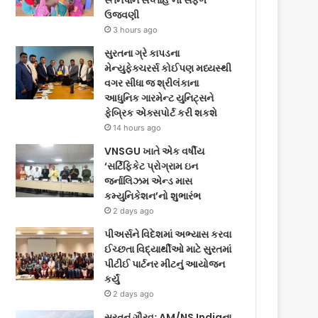
સ્તનપાન સપ્તાહ’ની સફળ
ઉજવણી
3 hours ago
સુરતના ગ્રે કાપડના
મેન્યુફેક્ચરર્સ કોઈપણ મધ્યસ્થી
વગર સીધા જ શ્રીલંકાના
આધુનિક ગારમેન્ટ યુનિટ્સને
ફેબ્રિક એક્સપોર્ટ કરી શકશે
14 hours ago
VNSGU ખાતે એક વર્ષીય
‘સર્ટિફિકેટ પ્રોગ્રામ ઇન
જર્નાલિઝમ એન્ડ માસ
કમ્યુનિકેશન’નો શુભારંભ
2 days ago
પીઅર્સને વિદેશમાં અભ્યાસ કરવા
ઈચ્છતા વિદ્યાર્થીઓ માટે સુરતમાં
પીટીઈ પાર્ટનર મીટનું આયોજન
કર્યું
2 days ago
સુરતનું ગૌરવઃ AM/NS Indiaના