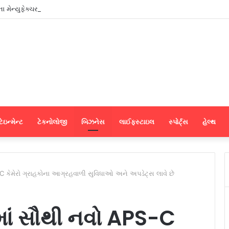
ના મેન્યુફેક્ચરર્સ કોઈપણ મધ્યસ્થી વગર સીધા જ શ્રીલંકાના આધુનિક ગારમેન્ટ યુનિટ
ેઇન્મેન્ટ
ટેકનોલોજી
બિઝનેસ
લાઈફસ્ટાઇલ
સ્પોર્ટ્સ
હેલ્થ
 કેમેરો ગ્રાહકોના આગ્રહવાળી સુવિધાઓ અને અપડેટ્સ લાવે છે
ાં સૌથી નવો APS-C