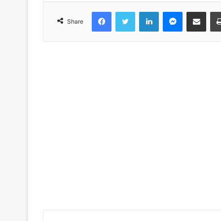
Facebook
Twitter
LinkedIn
Messenger
Share via Emai
Share