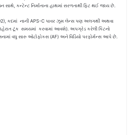
 સાથે, કન્ટેન્ટ નિર્માતાના હાથમાં સરળતાથી ફિટ થઈ જાય છે.
502), કદમાં નાની APS-C પાવર ઝૂમ લેન્સ પણ અલગથી અથવા
જાહેરાત ટૂંક સમયમાં કરવામાં આવશે). અપગ્રેડ કરેલી કિટનો
નામાં વધુ સારુ ઓટોફોકસ (AF) અને વિડિયો પરફોર્મન્સ આપે છે.