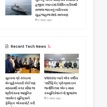
હજીરા પ્લાન્ટમાં નિર્મિત સ્ટીલથી
સજ્જ ભારતનું નવીનત્તમ
યુદ્ધજહાજ INS માલવણ
2 days ago
Recent Tech News
સુરતના ગ્રે કાપડના
VNSGU ખાતે એક વર્ષીય
મેન્યુફેક્ચરર્સ કોઈપણ
‘સર્ટિફિકેટ પ્રોગ્રામ ઇન
મધ્યસ્થી વગર સીધા જ
જર્નાલિઝમ એન્ડ માસ
શ્રીલંકાના આધુનિક
કમ્યુનિકેશન’નો શુભારંભ
ગારમેન્ટ યુનિટ્સને
2 days ago
ફેબ્રિક એક્સપોર્ટ કરી