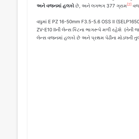
[2]
અને
વજનમાં
હલકો
છે, અને લગભગ 377 ગ્રામ
વજન
વધુમાં E PZ 16-50mm F3.5-5.6 OSS II (SELP16
ZV-E10 IIની લેન્સ કિટના ભાગરૂપે મળી રહેશે (તેની 
લેન્સ વજનમાં હલકો છે અને પ્રથમ પેઢીના મોડલની તુલ