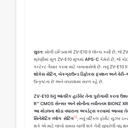
સુરત
:
સોની ઇન્ડિયાએ ZV-E10 II લોન્ચ કર્યો છે, જે Z
શ્રેણીમાં મૂળ ZV-E10 મૂળમાં
APS-C
કેમેરો છે, જે ક
કન્ટેન્ટ તૈયાર કરવા માટે બનાવાયેલો છે. નવું ZV-E10 
શોકેસ
સેટિંગ
,
બેકગ્રાઉન્ડ
ડિફોકસ
ફંક્શન
અને
વેરી
–
ઉત્કૃષ્ટતા છે અને વપરાશમાં સરળ રહે છે.
ZV-E10 II
નું
આંતરિક
હાર્ડવેર
તેના
પુરોગામી
કરતા
ઉન્ન
R™ CMOS
સેન્સર
અને
સોનીના
નવીનતમ
BIONZ X
આ
મોડલના
થોડા
વધારાના
અપડેટ્સ
કરવામાં
આવ્યા
તે
[1]
સિનેમેટિક
વ્લોગ
સેટિંગ
, નવું વર્ટિકલ ફોર્મેટ યુઝર 
શકે એ માટે લાંબો સમય ચાલી શકે તેવી સુધારેલી વધુ ક