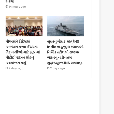
શકશે
14 hours ago
પીઅર્સને વિદેશમાં
સુરતનું ગૌરવઃ AM/NS
અભ્યાસ કરવા ઈચ્છતા
Indiaના હજીરા પ્લાન્ટમાં
વિદ્યાર્થીઓ માટે સુરતમાં
નિર્મિત સ્ટીલથી સજ્જ
પીટીઈ પાર્ટનર મીટનું
ભારતનું નવીનત્તમ
આયોજન કર્યું
યુદ્ધજહાજ INS માલવણ
2 days ago
2 days ago