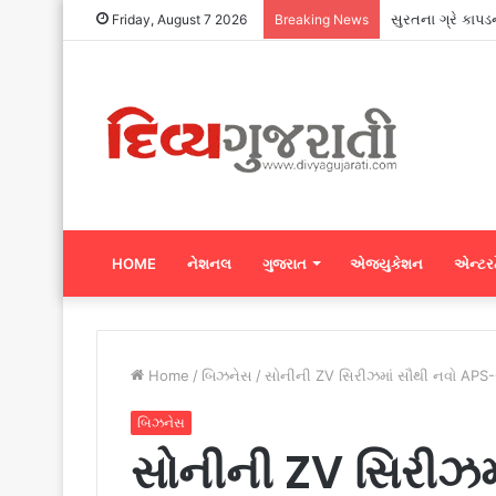
સુરતના ગ્રે કાપડ
Friday, August 7 2026
Breaking News
HOME
નેશનલ
ગુજરાત
એજ્યુકેશન
એન્ટરટ
Home
/
બિઝનેસ
/
સોનીની ZV સિરીઝમાં સૌથી નવો APS-C
બિઝનેસ
સોનીની ZV સિરીઝમ