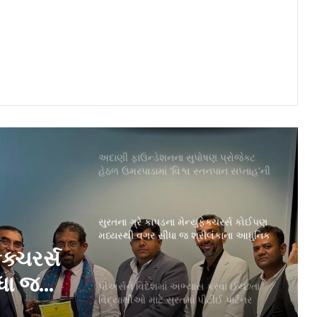
નિસાન ટેક્ટોને બતાવી અનોખી ક્ષમતા,
ઇન્ડિયા બુક ઑફ રેકોર્ડ્સમાં બનાવી જગ્યા
અદાણી ફાઉન્ડેશનના સુપોષણ પ્રોજેક્ટ
હેઠળ ઉમરપાડામાં ‘વિશ્વ સ્તનપાન સપ્તાહ’ની
સફળ ઉજવણી
સુરતના ગ્રે કાપડના મેન્યુફેક્ચરર્સ કોઈપણ
મધ્યસ્થી વગર સીધા જ શ્રીલંકાના આધુનિક
ગારમેન્ટ યુનિટ્સને ફેબ્રિક એક્સપોર્ટ કરી
શકશે
પીઅર્સને વિદેશમાં અભ્યાસ કરવા ઈચ્છતા
વિદ્યાર્થીઓ માટે સુરતમાં પીટીઈ પાર્ટનર
મીટનું આયોજન કર્યું
સ કરવા
સુરતનું ગૌરવઃ AM/NS Indiaના હજીરા
પ્લાન્ટમાં નિર્મિત સ્ટીલથી સજ્જ ભારતનું
ુરતમાં
નવીનત્તમ યુદ્ધજહાજ INS માલવણ