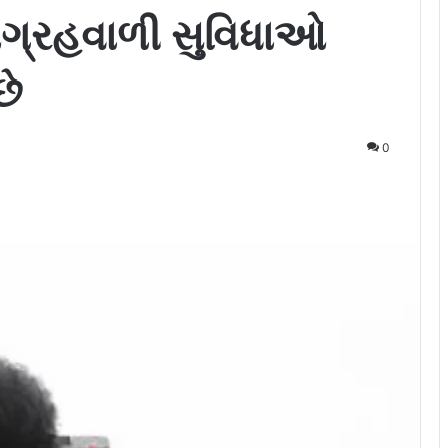
આગ્રહવાળી સુવિધાઓ
છે
0