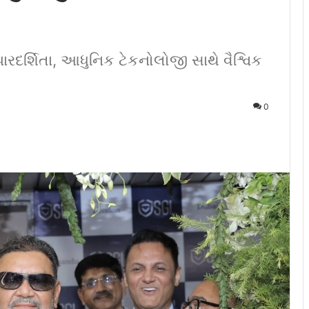
પારદર્શિતા, આધુનિક ટેકનોલોજી સાથે વૈશ્વિક
0