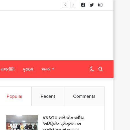
Facebook
Twitter
Instagram
્યું
Switch
Search
રાજનીતિ
ક્રાઇમ
અન્ય
skin
for
Popular
Recent
Comments
VNSGU ખાતે એક વર્ષીય
‘સર્ટિફિકેટ પ્રોગ્રામ ઇન