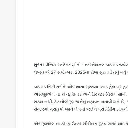
સુરત।
વૈશ્વિક સ્તરે જાણીતી ઇન્ટરનેશનલ ડાયમંડ જ્
લેબ્સ) એ 27 સપ્ટેમ્બર, 2025ના રોજ સુરતમાં તેનું નવું 
ડાયમંડ સિટી તરીકે ઓળખાતા સુરતમાં આ પહેલ ગ્રાહકોન
એસજીએલ ના કો-ફાઉન્ડર અને ડિરેક્ટર ચિરાગ સોની જણા
શક્ય નથી. ટેકનોલોજી જ તેનું તફાવત બતાવી શકે છે, 
સેન્ટરમાં ગ્રાહકો જાતે લેબમાં જઈને પ્રોસેસિંગ સાધનો
એસજીએલ ના કો-ફાઉન્ડર શીરીન બંદૂકવાલાએ યાદ અપ