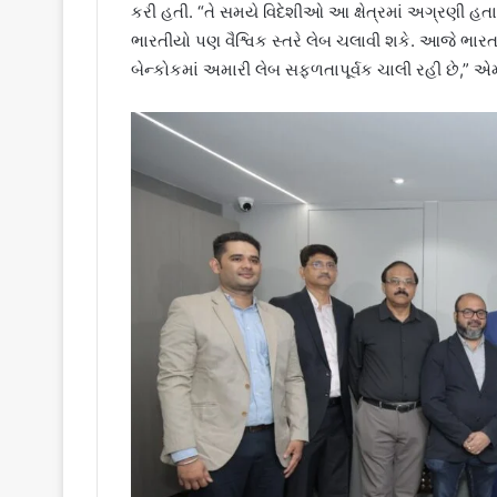
કરી હતી. “તે સમયે વિદેશીઓ આ ક્ષેત્રમાં અગ્રણી હતા, પ
ભારતીયો પણ વૈશ્વિક સ્તરે લેબ ચલાવી શકે. આજે ભારતના
બેન્કોકમાં અમારી લેબ સફળતાપૂર્વક ચાલી રહી છે,” એમ