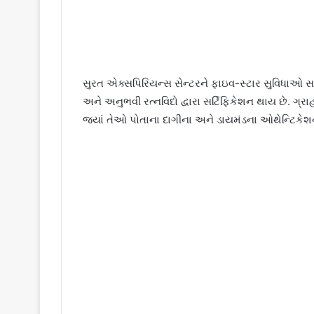
સુરત એક્સપિરિયન્સ સેન્ટરને ફાઇવ-સ્ટાર સુવિધાઓ સાથ
અને અનુભવી રત્નવિદો દ્વારા સર્ટિફિકેશન થાય છે. ગ
જ્યાં તેઓ પોતાના દાગીના અને ડાયમંડના ઓથેન્ટિકેશન