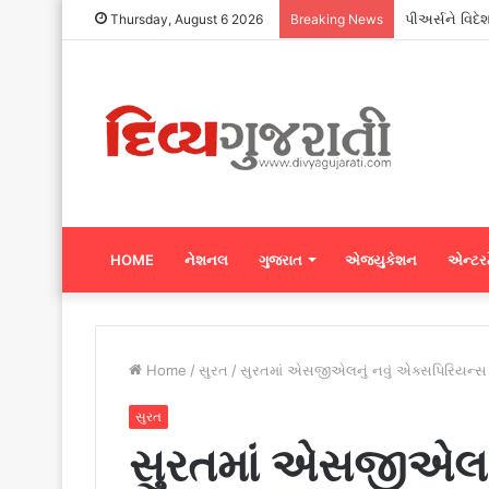
પીઅર્સને વિદે
Thursday, August 6 2026
Breaking News
HOME
નેશનલ
ગુજરાત
એજ્યુકેશન
એન્ટરટ
Home
/
સુરત
/
સુરતમાં એસજીએલનું નવું એક્સપિરિયન્સ 
સુરત
સુરતમાં એસજીએલનુ