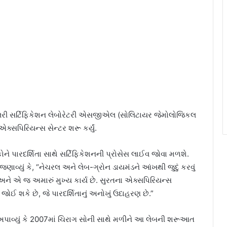
વેલરી સર્ટિફિકેશન લેબોરેટરી એસજીએલ (સોલિટાયર જેમોલોજિકલ
એક્સપિરિયન્સ સેન્ટર શરૂ કર્યું.
ે પારદર્શિતા સાથે સર્ટિફિકેશનની પ્રોસેસ લાઈવ જોવા મળશે.
વ્યું કે, “નેચરલ અને લેબ-ગ્રોન ડાયમંડને આંખથી જુદું કરવું
અને એ જ અમારું મુખ્ય કાર્ય છે. સુરતના એક્સપિરિયન્સ
 જોઈ શકે છે, જે પારદર્શિતાનું અનોખું ઉદાહરણ છે.”
ાવ્યું કે 2007માં ચિરાગ સોની સાથે મળીને આ લેબની શરૂઆત