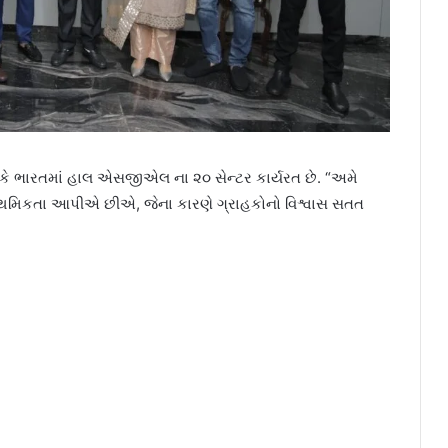
યું કે ભારતમાં હાલ એસજીએલ ના ૨૦ સેન્ટર કાર્યરત છે. “અમે
્રાથમિકતા આપીએ છીએ, જેના કારણે ગ્રાહકોનો વિશ્વાસ સતત