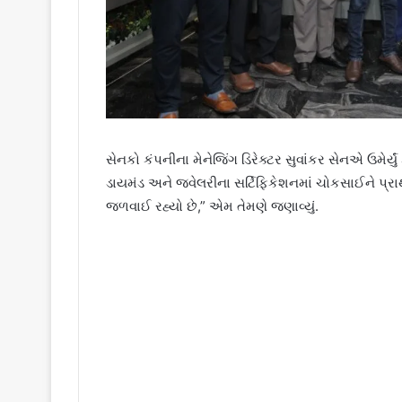
સેનકો કંપનીના મેનેજિંગ ડિરેક્ટર સુવાંકર સેનએ ઉમેર્
ડાયમંડ અને જ્વેલરીના સર્ટિફિકેશનમાં ચોકસાઈને પ
જળવાઈ રહ્યો છે,” એમ તેમણે જણાવ્યું.