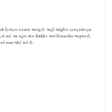
ે ડિઝાઇન કરવામાં આવ્યું છે. અહીં આધુનિક ઇન્સ્ટ્રુમેન્ટ્સ
્રાહકો માટે આ પહેલ એક શૈક્ષણિક અને વિશ્વસનીય અનુભવ છે,
ને સ્વયં જોઈ શકે છે.