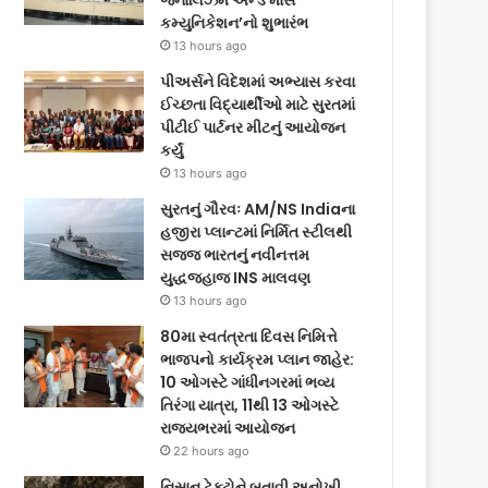
જર્નાલિઝમ એન્ડ માસ
કમ્યુનિકેશન’નો શુભારંભ
13 hours ago
પીઅર્સને વિદેશમાં અભ્યાસ કરવા
ઈચ્છતા વિદ્યાર્થીઓ માટે સુરતમાં
પીટીઈ પાર્ટનર મીટનું આયોજન
કર્યું
13 hours ago
સુરતનું ગૌરવઃ AM/NS Indiaના
હજીરા પ્લાન્ટમાં નિર્મિત સ્ટીલથી
સજ્જ ભારતનું નવીનત્તમ
યુદ્ધજહાજ INS માલવણ
13 hours ago
80મા સ્વતંત્રતા દિવસ નિમિત્તે
ભાજપનો કાર્યક્રમ પ્લાન જાહેર:
10 ઓગસ્ટે ગાંધીનગરમાં ભવ્ય
તિરંગા યાત્રા, 11થી 13 ઓગસ્ટે
રાજ્યભરમાં આયોજન
22 hours ago
નિસાન ટેક્ટોને બતાવી અનોખી