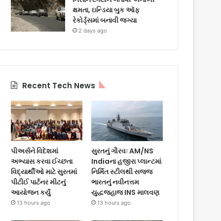
ક્ષમતા, ઇન્ડિયા બુક ઑફ
રેકોર્ડ્સમાં બનાવી જગ્યા
2 days ago
Recent Tech News
પીઅર્સને વિદેશમાં
સુરતનું ગૌરવઃ AM/NS
અભ્યાસ કરવા ઈચ્છતા
Indiaના હજીરા પ્લાન્ટમાં
વિદ્યાર્થીઓ માટે સુરતમાં
નિર્મિત સ્ટીલથી સજ્જ
પીટીઈ પાર્ટનર મીટનું
ભારતનું નવીનત્તમ
આયોજન કર્યું
યુદ્ધજહાજ INS માલવણ
13 hours ago
13 hours ago