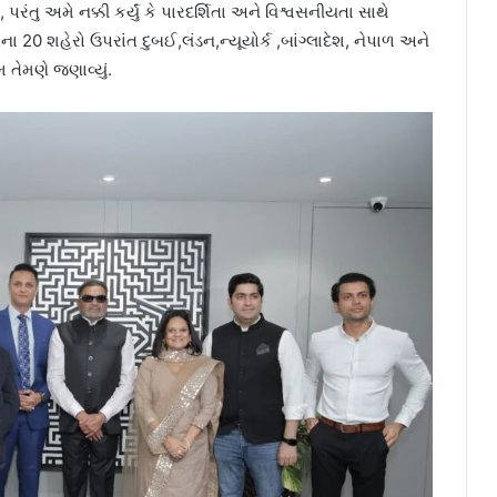
રંતુ અમે નક્કી કર્યું કે પારદર્શિતા અને વિશ્વસનીયતા સાથે
 20 શહેરો ઉપરાંત દુબઈ,લંડન,ન્યૂયોર્ક ,બાંગ્લાદેશ, નેપાળ અને
 તેમણે જણાવ્યું.