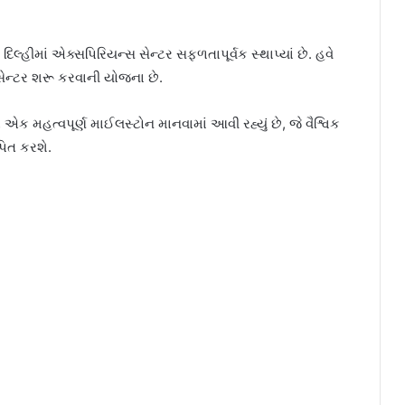
ીમાં એક્સપિરિયન્સ સેન્ટર સફળતાપૂર્વક સ્થાપ્યાં છે. હવે
 સેન્ટર શરૂ કરવાની યોજના છે.
ક મહત્વપૂર્ણ માઈલસ્ટોન માનવામાં આવી રહ્યું છે, જે વૈશ્વિક
પિત કરશે.