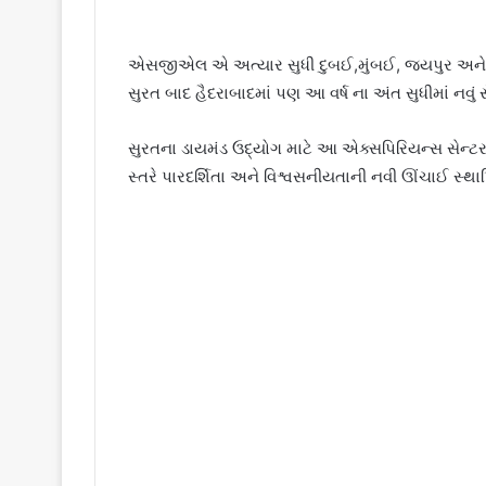
એસજીએલ એ અત્યાર સુધી દુબઈ,મુંબઈ, જયપુર અને દિલ્હ
સુરત બાદ હૈદરાબાદમાં પણ આ વર્ષ ના અંત સુધીમાં નવું
સુરતના ડાયમંડ ઉદ્યોગ માટે આ એક્સપિરિયન્સ સેન્ટર એ
સ્તરે પારદર્શિતા અને વિશ્વસનીયતાની નવી ઊંચાઈ સ્થા