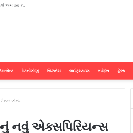
શમાં અભ્યાસ કરવા ઈચ્છતા વિદ્યાર્થીઓ માટે સુરતમાં પીટીઈ પાર્ટનર મીટનું આયોજન કર
ેઇન્મેન્ટ
ટેકનોલોજી
બિઝનેસ
લાઈફસ્ટાઇલ
સ્પોર્ટ્સ
હેલ્થ
સેન્ટર લોન્ચ
ં નવું એક્સપિરિયન્સ