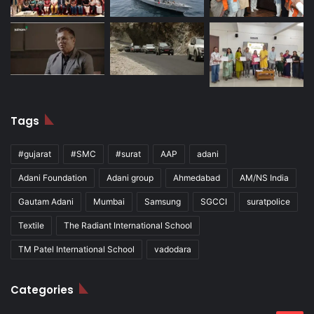
Tags
#gujarat
#SMC
#surat
AAP
adani
Adani Foundation
Adani group
Ahmedabad
AM/NS India
Gautam Adani
Mumbai
Samsung
SGCCI
suratpolice
Textile
The Radiant International School
TM Patel International School
vadodara
Categories