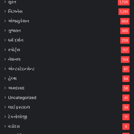
સુરત
1,705
બિઝનેસ
1,281
એજ્યુકેશન
664
ગુજરાત
365
ધર્મ દર્શન
259
સ્પોર્ટ્સ
157
નેશનલ
104
એન્ટરટેઇન્મેન્ટ
67
હેલ્થ
64
અમદાવાદ
56
Uncategorized
41
લાઈફસ્ટાઇલ
34
ટેકનોલોજી
11
વડોદરા
6