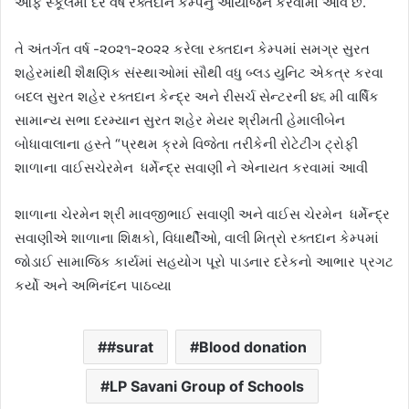
ઓફ સ્કૂલમાં દર વર્ષે રક્તદાન કેમ્પનું આયોજન કરવામાં આવે છે.
તે અંતર્ગત વર્ષ -૨૦૨૧-૨૦૨૨ કરેલા રક્તદાન કેમ્પમાં સમગ્ર સુરત
શહેરમાંથી શૈક્ષણિક સંસ્થાઓમાં સૌથી વધુ બ્લડ યુનિટ એકત્ર કરવા
બદલ સુરત શહેર રક્તદાન કેન્દ્ર અને રીસર્ચ સેન્ટરની ૪૬ મી વાર્ષિક
સામાન્ય સભા દરમ્યાન સુરત શહેર મેયર શ્રીમતી હેમાલીબેન
બોધાવાલાના હસ્તે “પ્રથમ ક્રમે વિજેતા તરીકેની રોટેટીંગ ટ્રોફી
શાળાના વાઈસચેરમેન ધર્મેન્દ્ર સવાણી ને એનાયત કરવામાં આવી
શાળાના ચેરમેન શ્રી માવજીભાઈ સવાણી અને વાઈસ ચેરમેન ધર્મેન્દ્ર
સવાણીએ શાળાના શિક્ષકો, વિધાર્થીઓ, વાલી મિત્રો રક્તદાન કેમ્પમાં
જોડાઈ સામાજિક કાર્યમાં સહયોગ પૂરો પાડનાર દરેકનો આભાર પ્રગટ
કર્યો અને અભિનંદન પાઠવ્યા
#surat
Blood donation
LP Savani Group of Schools