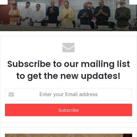
3 days ago
VNSGU ખાતે એક વર્ષીય ‘સર્ટિફિકેટ પ્રોગ્રામ ઇન
જર્નાલિઝમ એન્ડ માસ કમ્યુનિકેશન’નો શુભારંભ
Subscribe to our mailing list
to get the new updates!
Enter
your
Email
address