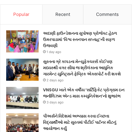
Popular
Recent
Comments
અદાણી ફાઉન્ડેશનના સુપોષણ પ્રોજેક્ટ હેઠળ
ઉમરપાડામાં ‘વિશ્વ સ્તનપાન સપ્તાહ’ની સફળ
ઉજવણી
1 day ago
સુરતના ગ્રે કાપડના મેન્યુફેક્ચરર્સ કોઈપણ
મધ્યસ્થી વગર સીધા જ શ્રીલંકાના આધુનિક
ગારમેન્ટ યુનિટ્સને ફેબ્રિક એક્સપોર્ટ કરી શકશે
2 days ago
VNSGU ખાતે એક વર્ષીય ‘સર્ટિફિકેટ પ્રોગ્રામ ઇન
જર્નાલિઝમ એન્ડ માસ કમ્યુનિકેશન’નો શુભારંભ
3 days ago
પીઅર્સને વિદેશમાં અભ્યાસ કરવા ઈચ્છતા
વિદ્યાર્થીઓ માટે સુરતમાં પીટીઈ પાર્ટનર મીટનું
આયોજન કર્યું