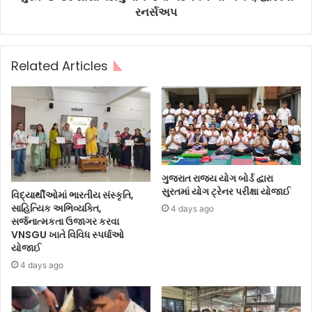
રનર્સઅપ
Related Articles
ગુજરાત રાજ્ય યોગ બોર્ડ દ્વારા
સુરતમાં યોગ ટ્રેનર પરીક્ષા યોજાઈ
વિદ્યાર્થીઓમાં ભારતીય સંસ્કૃતિ,
સાહિત્યિક અભિવ્યક્તિ,
4 days ago
સર્જનાત્મકતા ઉજાગર કરવા
VNSGU ખાતે વિવિધ સ્પર્ધાઓ
યોજાઈ
4 days ago