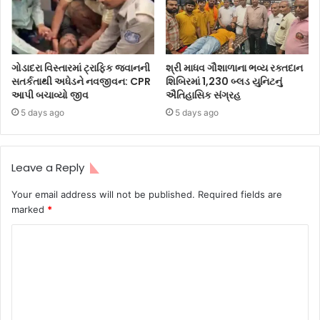
ગોડાદરા વિસ્તારમાં ટ્રાફિક જવાનની
શ્રી માધવ ગૌશાળાના ભવ્ય રક્તદાન
સતર્કતાથી અધેડને નવજીવન: CPR
શિબિરમાં 1,230 બ્લડ યુનિટનું
આપી બચાવ્યો જીવ
ઐતિહાસિક સંગ્રહ
5 days ago
5 days ago
Leave a Reply
Your email address will not be published.
Required fields are
marked
*