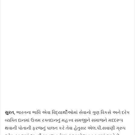
સુરત,
ભારતના ભાવિ એવા વિદ્યાર્થીઓમાં સેવાનો ગુણ વિકસે અને દરેક
વ્યક્તિ દાનમાં ઉત્તમ રક્તદાનનું મહત્ત્વ સમજીને સમાજને મદદરૂપ
થવાની પોતાની ફરજનું પાલન કરે તેવા હેતુસર એલ.પી.સવાણી ગ્રુપ