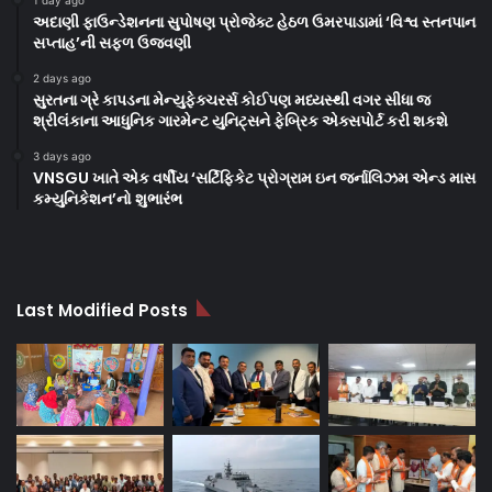
અદાણી ફાઉન્ડેશનના સુપોષણ પ્રોજેક્ટ હેઠળ ઉમરપાડામાં ‘વિશ્વ સ્તનપાન
સપ્તાહ’ની સફળ ઉજવણી
2 days ago
સુરતના ગ્રે કાપડના મેન્યુફેક્ચરર્સ કોઈપણ મધ્યસ્થી વગર સીધા જ
શ્રીલંકાના આધુનિક ગારમેન્ટ યુનિટ્સને ફેબ્રિક એક્સપોર્ટ કરી શકશે
3 days ago
VNSGU ખાતે એક વર્ષીય ‘સર્ટિફિકેટ પ્રોગ્રામ ઇન જર્નાલિઝમ એન્ડ માસ
કમ્યુનિકેશન’નો શુભારંભ
Last Modified Posts