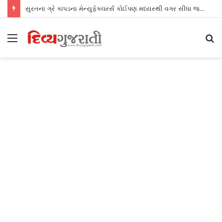
સુરતના ગ્રે કાપડના મેન્યુફેક્ચરર્સ કોઈપણ મધ્યસ્થી વગર સીધા જ શ્રીલંકાના આધુનિક ગારમેન્ટ યુનિટ્સને ફેબ્રિક એક્સપોર્ટ કરી શકશે
Menu
S
fo