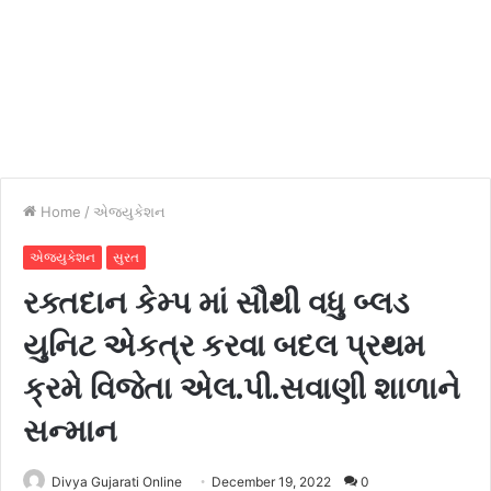
Home
/
એજ્યુકેશન
એજ્યુકેશન
સુરત
રક્તદાન કેમ્પ માં સૌથી વધુ બ્લડ
યુનિટ એકત્ર કરવા બદલ પ્રથમ
ક્રમે વિજેતા એલ.પી.સવાણી શાળાને
સન્માન
Divya Gujarati Online
December 19, 2022
0