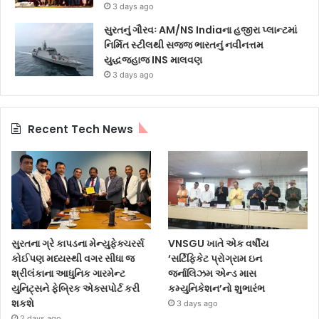
3 days ago
સુરતનું ગૌરવઃ AM/NS Indiaના હજીરા પ્લાન્ટમાં
નિર્મિત સ્ટીલથી સજ્જ ભારતનું નવીનત્તમ
યુદ્ધજહાજ INS માલવણ
3 days ago
Recent Tech News
સુરતના ગ્રે કાપડના મેન્યુફેક્ચરર્સ
VNSGU ખાતે એક વર્ષીય
કોઈપણ મધ્યસ્થી વગર સીધા જ
‘સર્ટિફિકેટ પ્રોગ્રામ ઇન
શ્રીલંકાના આધુનિક ગારમેન્ટ
જર્નાલિઝમ એન્ડ માસ
યુનિટ્સને ફેબ્રિક એક્સપોર્ટ કરી
કમ્યુનિકેશન’નો શુભારંભ
શકશે
3 days ago
2 days ago