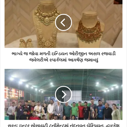
ભાગ્યે જ જોવા મળતી ઇન્ડિયન ઓરીજીન અસલ રજવાડી
જ્વેલરીએ સ્પાર્કલમાં આકર્ષણ જમાવ્યું
સુરતઃ ઇન્ટર સોસાયટી ટુર્નામેન્ટમાં નંદનવન ચેમ્પિયન, દ્વારકેશ