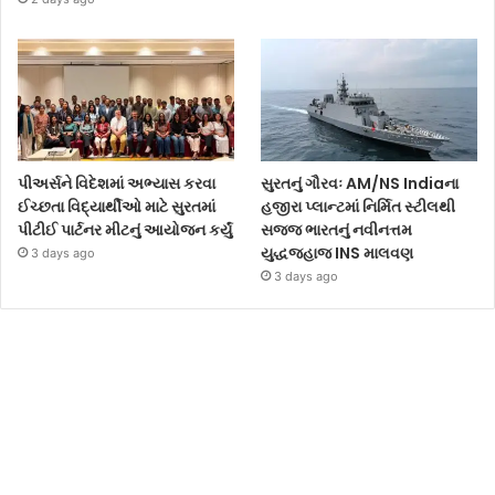
પીઅર્સને વિદેશમાં અભ્યાસ કરવા
સુરતનું ગૌરવઃ AM/NS Indiaના
ઈચ્છતા વિદ્યાર્થીઓ માટે સુરતમાં
હજીરા પ્લાન્ટમાં નિર્મિત સ્ટીલથી
પીટીઈ પાર્ટનર મીટનું આયોજન કર્યું
સજ્જ ભારતનું નવીનત્તમ
યુદ્ધજહાજ INS માલવણ
3 days ago
3 days ago