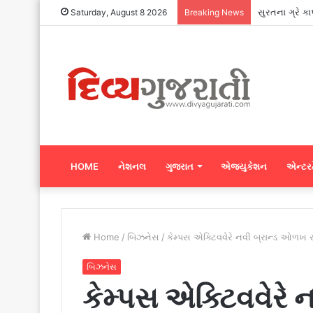
સુરતના ગ્રે ક
Saturday, August 8 2026
Breaking News
HOME
નેશનલ
ગુજરાત
એજ્યુકેશન
એન્ટરટ
Home
/
બિઝનેસ
/
કેમ્પસ એક્ટિવવેરે નવી બ્રાન્ડ ઓળખ 
બિઝનેસ
કેમ્પસ એક્ટિવવેરે