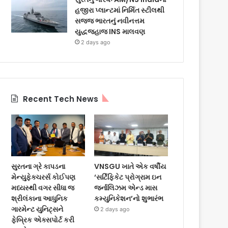
હજીરા પ્લાન્ટમાં નિર્મિત સ્ટીલથી
સજ્જ ભારતનું નવીનત્તમ
યુદ્ધજહાજ INS માલવણ
2 days ago
Recent Tech News
સુરતના ગ્રે કાપડના
VNSGU ખાતે એક વર્ષીય
મેન્યુફેક્ચરર્સ કોઈપણ
‘સર્ટિફિકેટ પ્રોગ્રામ ઇન
મધ્યસ્થી વગર સીધા જ
જર્નાલિઝમ એન્ડ માસ
શ્રીલંકાના આધુનિક
કમ્યુનિકેશન’નો શુભારંભ
ગારમેન્ટ યુનિટ્સને
2 days ago
ફેબ્રિક એક્સપોર્ટ કરી