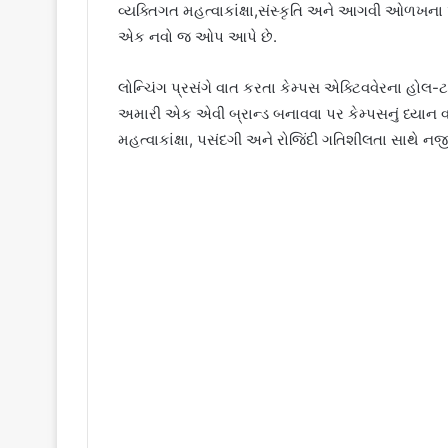
વ્યક્તિગત મહત્વાકાંક્ષા,સંસ્કૃતિ અને આગવી ઓળખના
એક નવો જ ઓપ આપે છે.
લોન્ચિંગ પ્રસંગે વાત કરતા કેમ્પસ એક્ટિવવેરના હોલ-ટ
અમારી એક એવી બ્રાન્ડ બનાવવા પર કેમ્પસનું ધ્યાન 
મહત્વાકાંક્ષા, પસંદગી અને રોજિંદી ગતિશીલતા સાથે નજ