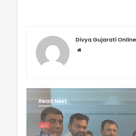
Divya Gujarati Online
Website
Read Next
બિઝનેસ
2 days ago