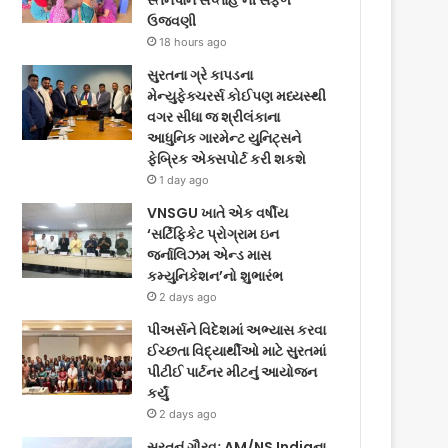
સ્તનપાન સપ્તાહ’ની સફળ
ઉજવણી
18 hours ago
સુરતના ગ્રે કાપડના
મેન્યુફેક્ચરર્સ કોઈપણ મધ્યસ્થી
વગર સીધા જ શ્રીલંકાના
આધુનિક ગારમેન્ટ યુનિટ્સને
ફેબ્રિક એક્સપોર્ટ કરી શકશે
1 day ago
VNSGU ખાતે એક વર્ષીય
‘સર્ટિફિકેટ પ્રોગ્રામ ઇન
જર્નાલિઝમ એન્ડ માસ
કમ્યુનિકેશન’નો શુભારંભ
2 days ago
પીઅર્સને વિદેશમાં અભ્યાસ કરવા
ઈચ્છતા વિદ્યાર્થીઓ માટે સુરતમાં
પીટીઈ પાર્ટનર મીટનું આયોજન
કર્યું
2 days ago
સુરતનું ગૌરવઃ AM/NS Indiaના