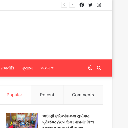
Facebook
Twitter
Instagram
નિટ્સને ફેબ્રિક એક્સપોર્ટ કરી શકશે
Switch
Search
રાજનીતિ
ક્રાઇમ
અન્ય
skin
for
Popular
Recent
Comments
અદાણી ફાઉન્ડેશનના સુપોષણ
પ્રોજેક્ટ હેઠળ ઉમરપાડામાં ‘વિશ્વ