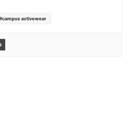
campus activewear
l
Print
અદાણી ફાઉન્ડેશનના સુપોષણ પ્રોજેક્ટ
હેઠળ ઉમરપાડામાં ‘વિશ્વ સ્તનપાન સપ્તાહ’ની
સફળ ઉજવણી
સુરતના ગ્રે કાપડના મેન્યુફેક્ચરર્સ કોઈપણ
મધ્યસ્થી વગર સીધા જ શ્રીલંકાના આધુનિક
ગારમેન્ટ યુનિટ્સને ફેબ્રિક એક્સપોર્ટ કરી
શકશે
પીઅર્સને વિદેશમાં અભ્યાસ કરવા ઈચ્છતા
વિદ્યાર્થીઓ માટે સુરતમાં પીટીઈ પાર્ટનર