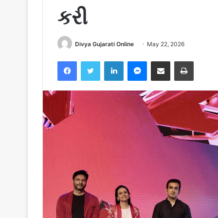
કરી
Divya Gujarati Online
May 22, 2026
Facebook
Twitter
LinkedIn
Messenger
Share via Email
Print