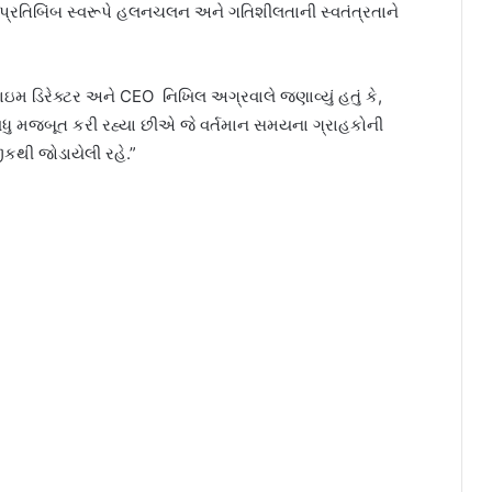
 પ્રતિબિંબ સ્વરૂપે હલનચલન અને ગતિશીલતાની સ્વતંત્રતાને
ાઇમ ડિરેક્ટર અને CEO નિખિલ અગ્રવાલે જણાવ્યું હતું કે,
વધુ મજબૂત કરી રહ્યા છીએ જે વર્તમાન સમયના ગ્રાહકોની
ીકથી જોડાયેલી રહે.”