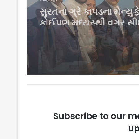
પીઅર્સને વિદેશમાં અભ્યા
ઈચ્છતા વિદ્યાર્થીઓ માટે સ
પીટીઈ પાર્ટનર મીટનું આ
કર્યું
Subscribe to our ma
up