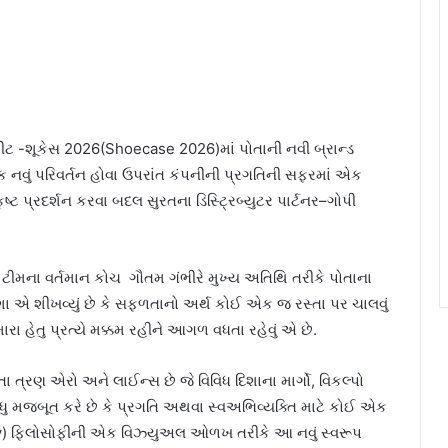
ર્સ મીટ -શૂકેસ 2026(Shoecase 2026)માં પોતાની નવી બ્રાન્ડ
નવું પરિવર્તન હોવા ઉપરાંત કંપનીની પ્રગતિની સફરમાં એક
ષ્ટ પ્રદર્શન કરવા બદલ સુરતના ડિસ્ટ્રિબ્યુટર પાર્ટનર–ગોપી
.
ટ ટીમના વર્તમાન કોચ ગૌતમ ગંભીરે મુખ્ય અતિથિ તરીકે પોતાના
મેશા એ શીખવ્યું છે કે સફળતાનો અર્થ કોઈ એક જ રસ્તા પર ચાલવું
ા હેતુ પ્રત્યે મક્કમ રહીને આગળ વધતા રહેવું એ છે.
ત્રણ એરો અને લાઈન્સ છે જે વિવિધ દિશાના માર્ગો, વિકલ્પો
વધુ મજબૂત કરે છે કે પ્રગતિ અથવા સ્વઅભિવ્યક્તિ માટે કોઈ એક
Way) ફિલોસોફીની એક વિઝ્યુઅલ ઓળખ તરીકે આ નવું સ્વરૂપ