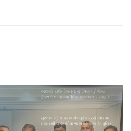
મીટનું આયોજન કર્યું
સુરતનું ગૌરવઃ AM/NS Indiaના હજીરા
પ્લાન્ટમાં નિર્મિત સ્ટીલથી સજ્જ ભારતનું
નવીનત્તમ યુદ્ધજહાજ INS માલવણ
નિસાન ટેક્ટોને બતાવી અનોખી ક્ષમતા,
ઇન્ડિયા બુક ઑફ રેકોર્ડ્સમાં બનાવી જગ્યા
અદાણી ફાઉન્ડેશનના સુપોષણ પ્રોજેક્ટ
હેઠળ ઉમરપાડામાં ‘વિશ્વ સ્તનપાન સપ્તાહ’ની
સફળ ઉજવણી
સુરતના ગ્રે કાપડના મેન્યુફેક્ચરર્સ કોઈપણ
મધ્યસ્થી વગર સીધા જ શ્રીલંકાના આધુનિક
ગારમેન્ટ યુનિટ્સને ફેબ્રિક એક્સપોર્ટ કરી
શકશે
પીઅર્સને વિદેશમાં અભ્યાસ કરવા ઈચ્છતા
વિદ્યાર્થીઓ માટે સુરતમાં પીટીઈ પાર્ટનર