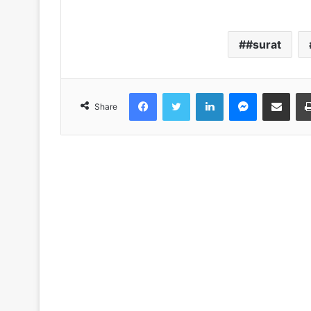
#surat
Facebook
Twitter
LinkedIn
Messenger
Share via Emai
Share