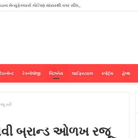
ાપડના મેન્યુફેક્ચરર્સ કોઈપણ મધ્યસ્થી વગર સીધા જ શ્રીલંકાના આધુનિક ગારમેન્ટ યુ
ેઇન્મેન્ટ
ટેકનોલોજી
બિઝનેસ
લાઈફસ્ટાઇલ
સ્પોર્ટ્સ
હેલ્થ
રજૂ કરી
 નવી બ્રાન્ડ ઓળખ રજૂ