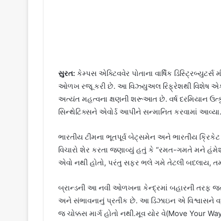
સુરત:
કેમ્પસ એક્ટિવવેર પોતાના વાર્ષિક ડિસ્ટ્રિબ્યુટ
ઓળખ રજૂ કરી છે. આ વિઝ્યુઅલ રિફ્રેશથી વિશેષ એક 
અત્યંત મહત્વના ક્ષણની શરૂઆત છે. વર્ષ દરમિયાન ઉત્કૃ
સિન્થેટિક્સને એવોર્ડ આપીને સન્માનિત કરવામાં આવ્યા
ભારતીય ટીમના ભૂતપૂર્વ બેટ્સમેન અને ભારતીય ક્રિકે
વિચારો શેર કરતા જણાવ્યું હતું કે “રમત-ગમતે મને હં
એવો નથી હોતો, પરંતુ સફર ભલે ગમે તેટલી બદલાય, તમાર
બ્રાન્ડની આ નવી ઓળખના કેન્દ્રમાં બહારની તરફ જતા 
અને સંભાવનાનું પ્રતીક છે. આ ડિઝાઇન એ વિશ્વાસને 
જ ચોક્કસ માર્ગ હોતો નથી.મૂવ યોર વે(Move Your 