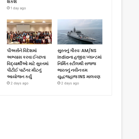
શકશે
1 day ago
પીઅર્સને વિદેશમાં
સુરતનું ગૌરવઃ AM/NS
અભ્યાસ કરવા ઈચ્છતા
Indiaના હજીરા પ્લાન્ટમાં
વિદ્યાર્થીઓ માટે સુરતમાં
નિર્મિત સ્ટીલથી સજ્જ
પીટીઈ પાર્ટનર મીટનું
ભારતનું નવીનત્તમ
આયોજન કર્યું
યુદ્ધજહાજ INS માલવણ
2 days ago
2 days ago