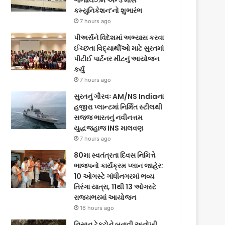
જર્નાલિઝમ એન્ડ માસ
કમ્યુનિકેશન’નો શુભારંભ
7 hours ago
પીઅર્સને વિદેશમાં અભ્યાસ કરવા
ઈચ્છતા વિદ્યાર્થીઓ માટે સુરતમાં
પીટીઈ પાર્ટનર મીટનું આયોજન
કર્યું
7 hours ago
સુરતનું ગૌરવઃ AM/NS Indiaના
હજીરા પ્લાન્ટમાં નિર્મિત સ્ટીલથી
સજ્જ ભારતનું નવીનત્તમ
યુદ્ધજહાજ INS માલવણ
7 hours ago
80મા સ્વતંત્રતા દિવસ નિમિત્તે
ભાજપનો કાર્યક્રમ પ્લાન જાહેર:
10 ઓગસ્ટે ગાંધીનગરમાં ભવ્ય
તિરંગા યાત્રા, 11થી 13 ઓગસ્ટે
રાજ્યભરમાં આયોજન
16 hours ago
નિસાન ટેક્ટોને બતાવી અનોખી