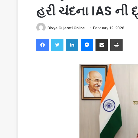
હરી ચંદના IAS ની દ્
Divya Gujarati Online
February 12, 2026
Facebook
Twitter
LinkedIn
Messenger
Share via Email
Print