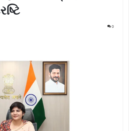
રષ્ટિ
0