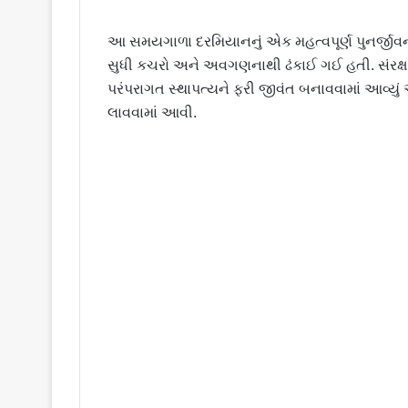
આ સમયગાળા દરમિયાનનું એક મહત્વપૂર્ણ પુનર્જીવન 
સુધી કચરો અને અવગણનાથી ઢંકાઈ ગઈ હતી. સંરક્ષ
પરંપરાગત સ્થાપત્યને ફરી જીવંત બનાવવામાં આવ્યુ
લાવવામાં આવી.