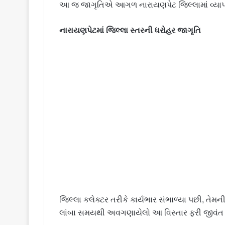
આ જ જાગૃતિએ આગળ નારાયણપેટ જિલ્લામાં વ્યાપક સ
નારાયણપેટમાં જિલ્લા સ્તરની ધરોહર જાગૃતિ
જિલ્લા કલેક્ટર તરીકે કાર્યભાર સંભાળ્યા પછી, તેમની 
લાંબા સમયથી અવગણાયેલો આ વિસ્તાર ફરી જીવંત 