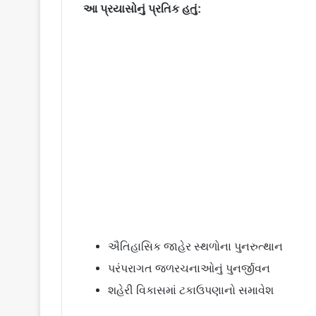
આ પ્રયાસોનું પ્રતિક હતું:
ઐતિહાસિક જાહેર સ્થળોના પુનરુત્થાન
પરંપરાગત જળરચનાઓનું પુનર્જીવન
શહેરી વિકાસમાં ટકાઉપણાનો સમાવેશ