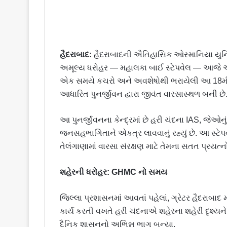
હૈદરાબાદ:
હૈદરાબાદની ઐતિહાસિક ઓસ્માનિયા યુનિ
અમૂલ્ય ધરોહર — મહાલકા બાઈ સ્ટેપવેલ — આજે
એક સમયે કચરો અને અવશેષોથી ભરાયેલી આ 18મી સ
આધારિત પુનર્જીવન દ્વારા જીવંત વારસાસ્થળ બની છે
આ પુનર્જીવનના કેન્દ્રમાં છે હરી ચંદના IAS, જેઓનું
જનસહભાગિતાને એકત્ર લાવવાનું રહ્યું છે. આ સ્ટે
તેલંગાણામાં વારસા સંરક્ષણ માટે તેમના સતત પ્રયત્નોન
શહેરની ધરોહર: GHMC નો સમય
જિલ્લા પ્રશાસનમાં આવતાં પહેલાં, ગ્રેટર હૈદરાબા
કાર્ય કરતી વખતે હરી ચંદનાએ શહેરના શહેરી દૃશ્યન
દૈનિક શાસનનો અભિન્ન ભાગ બન્યા.