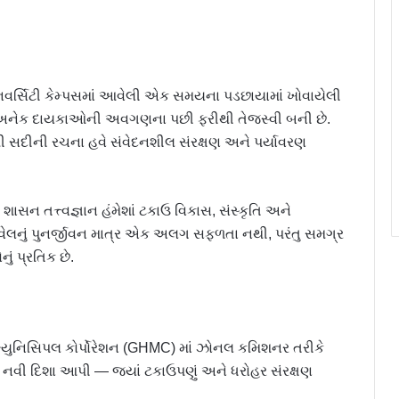
વર્સિટી કેમ્પસમાં આવેલી એક સમયના પડછાયામાં ખોવાયેલી
 અનેક દાયકાઓની અવગણના પછી ફરીથી તેજસ્વી બની છે.
દીની રચના હવે સંવેદનશીલ સંરક્ષણ અને પર્યાવરણ
.
 શાસન તત્ત્વજ્ઞાન હંમેશાં ટકાઉ વિકાસ, સંસ્કૃતિ અને
પવેલનું પુનર્જીવન માત્ર એક અલગ સફળતા નથી, પરંતુ સમગ્ર
ું પ્રતિક છે.
દ મ્યુનિસિપલ કોર્પોરેશન (GHMC) માં ઝોનલ કમિશનર તરીકે
ે નવી દિશા આપી — જ્યાં ટકાઉપણું અને ધરોહર સંરક્ષણ