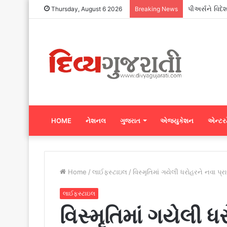
પીઅર્સને વિદે
Thursday, August 6 2026
Breaking News
HOME
નેશનલ
ગુજરાત
એજ્યુકેશન
એન્ટરટ
Home
/
લાઈફસ્ટાઇલ
/
વિસ્મૃતિમાં ગયેલી ધરોહરને નવા પ્ર
લાઈફસ્ટાઇલ
વિસ્મૃતિમાં ગયેલી 