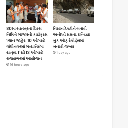
80મા સ્વતંત્રતા દિવસ
નિસાન ટેક્ટોને બતાવી
નિમિત્તે ભાજપનો કાર્યક્રમ
અનોખી ક્ષમતા, ઇન્ડિયા
પ્લાન જાહેર: 10 ઓગસ્ટે
બુક ઑફ રેકોર્ડ્સમાં
ગાંધીનગરમાં ભવ્ય તિરંગા
બનાવી જગ્યા
યાત્રા, 11થી 13 ઓગસ્ટે
1 day ago
રાજ્યભરમાં આયોજન
16 hours ago