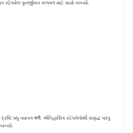
્ટેપવેલ પુનર્જીવન ચળવળ માટે પાયો નાખ્યો.
દ્રષ્ટિ વધુ વ્યાપક बनी. ઐતિહાસિક સ્ટેપવેલોથી સમૃદ્ધ પરંતુ
બન્યો.