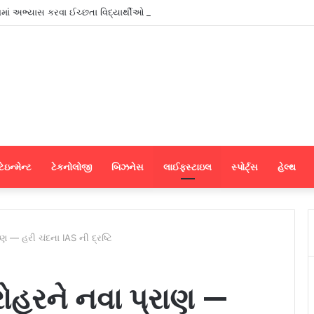
શમાં અભ્યાસ કરવા ઈચ્છતા વિદ્યાર્થીઓ માટે સુરતમાં પીટીઈ પાર્ટનર મીટનું આયોજન કર
ેઇન્મેન્ટ
ટેકનોલોજી
બિઝનેસ
લાઈફસ્ટાઇલ
સ્પોર્ટ્સ
હેલ્થ
ાણ — હરી ચંદના IAS ની દ્રષ્ટિ
ધરોહરને નવા પ્રાણ —