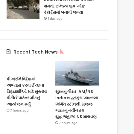
ક્ષમતા, ઇન્ડિયા બુક ઑફ
રેકોર્ડ્સમાં બનાવી જગ્યા
1 day ago
Recent Tech News
પીઅર્સને વિદેશમાં
અભ્યાસ કરવા ઈચ્છતા
સુરતનું ગૌરવઃ AM/NS
વિદ્યાર્થીઓ માટે સુરતમાં
Indiaના હજીરા પ્લાન્ટમાં
પીટીઈ પાર્ટનર મીટનું
નિર્મિત સ્ટીલથી સજ્જ
આયોજન કર્યું
ભારતનું નવીનત્તમ
7 hours ago
યુદ્ધજહાજ INS માલવણ
7 hours ago