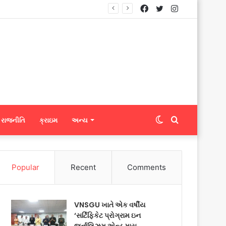
Facebook
Twitter
Instagram
્યું
Switch
Search
રાજનીતિ
ક્રાઇમ
અન્ય
skin
for
Popular
Recent
Comments
VNSGU ખાતે એક વર્ષીય
‘સર્ટિફિકેટ પ્રોગ્રામ ઇન