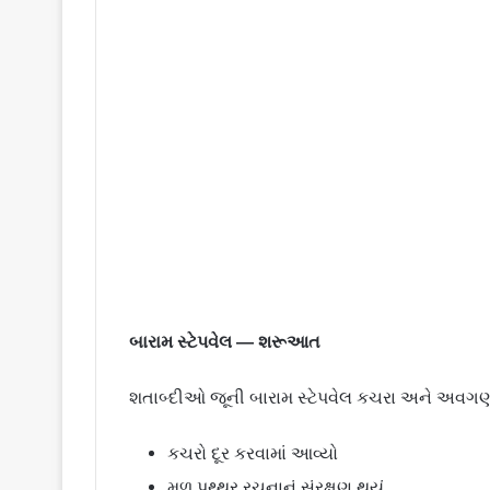
બારામ સ્ટેપવેલ — શરૂઆત
શતાબ્દીઓ જૂની બારામ સ્ટેપવેલ કચરા અને અવગણના
કચરો દૂર કરવામાં આવ્યો
મૂળ પથ્થર રચનાનું સંરક્ષણ થયું