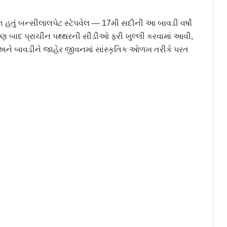
હતું બન્સીલાલપેટ સ્ટેપવેલ — 17મી સદીની આ બાવડી વર્ષો
ણ બાદ પ્રાચીન પથ્થરની સીડીઓ ફરી ખુલ્લી કરવામાં આવી,
ં અને બાવડીને જાહેર જીવનમાં સાંસ્કૃતિક ઓળખ તરીકે પરત