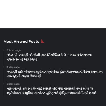
Most Viewed Posts
7 hours ago
એલ.પી. સવાણી એકેડેમી દ્વારા સિનર્જિયા 3.0 – ભવ્ય આંતરશાળા
રમતોત્સવનું આયોજન
2 days ago
અદાણી ફાઉન્ડેશનના સુપોષણ પ્રોજેક્ટ હેઠળ ઉમરપાડામાં ‘વિશ્વ સ્તનપાન
સપ્તાહ’ની સફળ ઉજવણી
3 days ago
સુરતના ગ્રે કાપડના મેન્યુફેક્ચરર્સ કોઈપણ મધ્યસ્થી વગર સીધા જ
શ્રીલંકાના આધુનિક ગારમેન્ટ યુનિટ્સને ફેબ્રિક એક્સપોર્ટ કરી શકશે