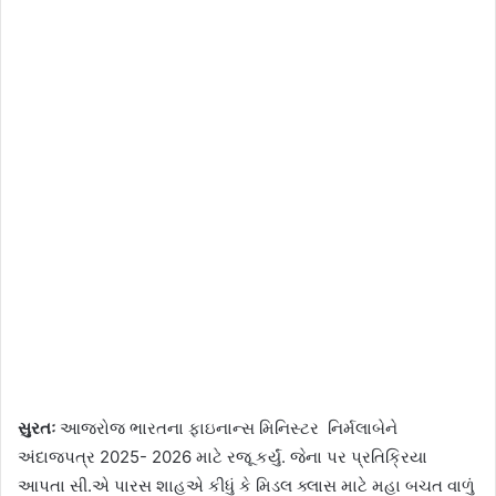
સુરતઃ
આજરોજ ભારતના ફાઇનાન્સ મિનિસ્ટર નિર્મલાબેને
અંદાજપત્ર 2025- 2026 માટે રજૂ કર્યું. જેના પર પ્રતિક્રિયા
આપતા સી.એ પારસ શાહએ કીધું કે મિડલ ક્લાસ માટે મહા બચત વાળું