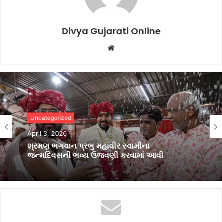
Divya Gujarati Online
Website
Uncategorized
Uncategorized
April 3, 2026
January 15, 2026
શ્રમણ ભગવાન પ્રભુ મહાવીર સ્વામીના
જન્મદિવસની ભવ્ય ઉજવણી કરવામાં આવી
સેમસંગ સોલ્વ ફોર ટુમોરો 2025: ટેકનોલોજી થકી
ભારતીય સ્પોર્ટમાં પહોંચ અને સમાવેશકતા ઉજાગર
કરે છે