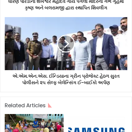
ધોરણ પારડીના શંખેશ્વર મહાદેવ ગાય પગલા મંદિરના ગર્ભ ગૃહમાં
કૃષ્ણ અને બલરામજી દ્વારા સ્થાપિત શિવલીંગ
એ.એમ.એન.એસ. ઈન્ડિયાના ગ્રીન પ્રોજેક્ટ હેઠળ સુરત
પોલીસને ૨૫ સેલ્ફ બેલેન્સિંગ ઈ-બાઈકો અર્પણ
Related Articles