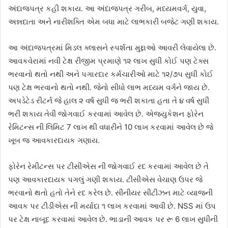
અંદાજપત્ર કહી શકાય. આ અંદાજપત્ર ગરીબ, મધ્યમવર્ગ, યુવા,
અન્નદાતા અને નારીશક્તિ એમ બધા માટે લાભકારી બજેટ ગણી શકાય.
આ અંદાજપત્રમાં મિડલ ક્લાસને સ્પર્શતા મુદ્દાઓ આવરી લેવાયેલા છે.
આવકવેરામાં નવી ટેક્ષ રીજીમ પ્રમાણે ૧૨ લાખ સુધી કોઈ પણ ટેક્સ
ભરવાનો થતો નથી અને પગારદાર કર્મચારીઓ માટે ૧૨/૭૫ સુધી કોઈ
પણ ટેક્ષ ભરવાનો થતો નથી. જેનો સીધો લાભ મધ્યમ વર્ગને જાય છે.
અપડેટેડ રીટર્ન જે હાલ ૨ વર્ષ સુધી જ ભરી શકાતા હતા તે ૪ વર્ષ સુધી
ભરી શકાય તેવી જોગવાઈ કરવામાં આવેલ છે. એજ્યુકેશન ફોરેન
રેમિટન્સ ની લિમિટ 7 લાખ થી વધારીને 10 લાખ કરવામાં આવેલ છે જે
ખૂબ જ આવકારદાયક ગણાય.
ફોરેન રેમીટન્સ પર ટીસીએસ ની જોગવાઈ રદ કરવામાં આવેલ છે તે
પણ આવકારદાયક પગલું ગણી શકાય. ટીસીએસ વેચાણ ઉપર જે
ભરવાનો થતો હતો તેને રદ કરેલ છે. સીનીયર સીટીઝન માટે વ્યાજની
આવક પર ટીડીએસ ની મર્યાદા ૧ લાખ કરવામાં આવી છે. NSS માં ઉપ
પર ટેક્ષ નાબૂદ કરવામાં આવેલ છે. ભાડાની આવક પર રૂ 6 લાખ સુધીની