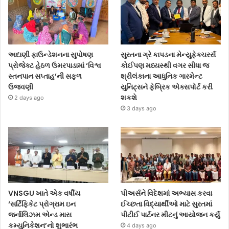
અદાણી ફાઉન્ડેશનના સુપોષણ
સુરતના ગ્રે કાપડના મેન્યુફેક્ચરર્સ
પ્રોજેક્ટ હેઠળ ઉમરપાડામાં ‘વિશ્વ
કોઈપણ મધ્યસ્થી વગર સીધા જ
સ્તનપાન સપ્તાહ’ની સફળ
શ્રીલંકાના આધુનિક ગારમેન્ટ
ઉજવણી
યુનિટ્સને ફેબ્રિક એક્સપોર્ટ કરી
શકશે
2 days ago
3 days ago
VNSGU ખાતે એક વર્ષીય
પીઅર્સને વિદેશમાં અભ્યાસ કરવા
‘સર્ટિફિકેટ પ્રોગ્રામ ઇન
ઈચ્છતા વિદ્યાર્થીઓ માટે સુરતમાં
જર્નાલિઝમ એન્ડ માસ
પીટીઈ પાર્ટનર મીટનું આયોજન કર્યું
કમ્યુનિકેશન’નો શુભારંભ
4 days ago