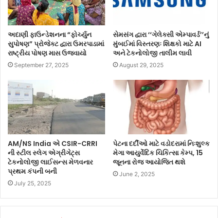
અદાણી ફાઉન્ડેશનના “ફોર્ચ્યુન
સેમસંગ દ્વારા ‘‘ગેલેક્સી એમ્પાવર્ડ’’નું
સુપોષણ” પ્રોજેક્ટ દ્વારા ઉમરપાડામાં
મુંબઈમાં વિસ્તરણઃ શિક્ષકો માટે AI
રાષ્ટ્રીય પોષણ માસ ઉજવાયો
અને ટેકનોલોજી તાલીમ લાવી
September 27, 2025
August 29, 2025
AM/NS India એ CSIR-CRRI
પેટના દર્દીઓ માટે વડોદરામાં નિઃશુલ્ક
ની સ્ટીલ સ્લેગ એગ્રીગેટ્સ
મેગા આયુર્વેદિક ચિકિત્સા કેમ્પ, 15
ટેકનોલોજી લાઈસન્સ મેળવનાર
જૂનના રોજ આયોજિત થશે
પ્રથમ કંપની બની
June 2, 2025
July 25, 2025