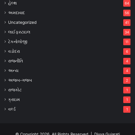
હેલ્થ
64
અમદાવાદ
56
Uncategorized
41
લાઈફસ્ટાઇલ
34
ટેકનોલોજી
11
વડોદરા
6
રાજનીતિ
4
અન્ય
4
અજબ-ગજબ
2
રાજકોટ
1
ક્રાઇમ
1
વર્લ્ડ
1
© Copyright 2026, All Rights Reserved |
Divya Gujarati