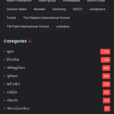
Adani Foundation
Adani group
Ahmedabad
AM/NS India
Gautam Adani
Mumbai
Samsung
SGCCI
suratpolice
Textile
The Radiant International School
TM Patel International School
vadodara
Categories
સુરત
1,705
બિઝનેસ
1,281
એજ્યુકેશન
665
ગુજરાત
365
ધર્મ દર્શન
259
સ્પોર્ટ્સ
157
નેશનલ
104
એન્ટરટેઇન્મેન્ટ
67