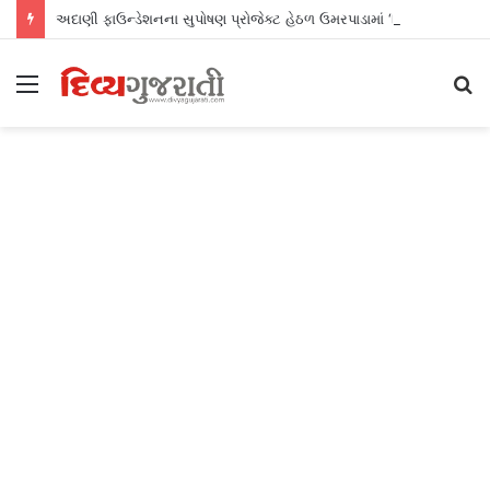
અદાણી ફાઉન્ડેશનના સુપોષણ પ્રોજેક્ટ હેઠળ ઉમરપાડામાં ‘વિશ્વ સ્તનપાન સપ્તાહ’ની સફળ ઉજવણી
Menu
S
fo