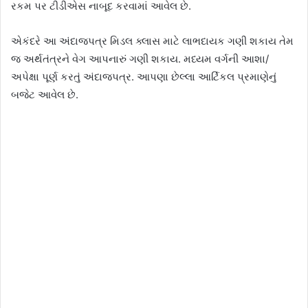
રકમ પર ટીડીએસ નાબૂદ કરવામાં આવેલ છે.
એકંદરે આ અંદાજપત્ર મિડલ ક્લાસ માટે લાભદાયક ગણી શકાય તેમ
જ અર્થતંત્રને વેગ આપનારું ગણી શકાય. મધ્યમ વર્ગની આશા/
અપેક્ષા પૂર્ણ કરતું અંદાજપત્ર. આપણા છેલ્લા આર્ટિકલ પ્રમાણેનું
બજેટ આવેલ છે.