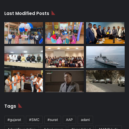
Last Modified Posts
Tags
#gujarat
#SMC
#surat
AAP
adani