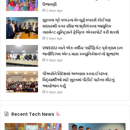
ઉજવણી
2 days ago
સુરતના ગ્રે કાપડના મેન્યુફેક્ચરર્સ કોઈપણ
મધ્યસ્થી વગર સીધા જ શ્રીલંકાના આધુનિક
ગારમેન્ટ યુનિટ્સને ફેબ્રિક એક્સપોર્ટ કરી શકશે
3 days ago
VNSGU ખાતે એક વર્ષીય ‘સર્ટિફિકેટ પ્રોગ્રામ ઇન
જર્નાલિઝમ એન્ડ માસ કમ્યુનિકેશન’નો શુભારંભ
4 days ago
પીઅર્સને વિદેશમાં અભ્યાસ કરવા ઈચ્છતા
વિદ્યાર્થીઓ માટે સુરતમાં પીટીઈ પાર્ટનર મીટનું
આયોજન કર્યું
4 days ago
Recent Tech News