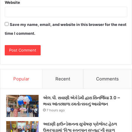
Website
Save my name, email, and website in this browser for the next
time I comment.
Popular
Recent
Comments
એલ.પી. સવાણી એકેડેમી દ્વારા સિનર્જિયા 3.0 –
ભવ્ય આંતરશાળા રમતોત્સવનું આયોજન
7 hours ago
અદાણી ફાઉન્ડેશનના સુપોષણ પ્રોજેક્ટ હેઠળ
ઉમરપાડામાં ‘વિશ્વ સ્તનપાન સપ્તાહ’ની સફળ