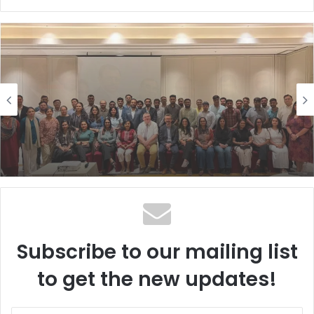
બિઝનેસ
3 days ago
પીઅર્સને વિદેશમાં અભ્યાસ કરવા ઈચ્છતા
વિદ્યાર્થીઓ માટે સુરતમાં પીટીઈ પાર્ટનર મીટનું
આયોજન કર્યું
Subscribe to our mailing list
to get the new updates!
Enter