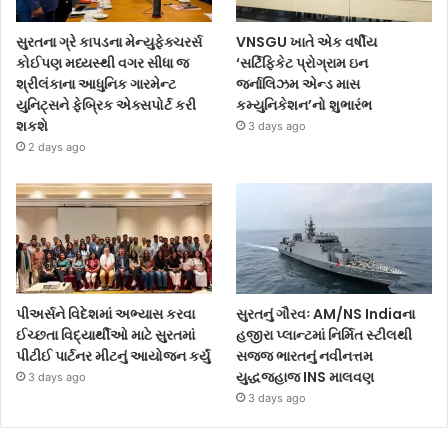
સુરતના ગ્રે કાપડના મેન્યુફેક્ચરર્સ
VNSGU ખાતે એક વર્ષીય
કોઈપણ મધ્યસ્થી વગર સીધા જ
‘સર્ટિફિકેટ પ્રોગ્રામ ઇન
શ્રીલંકાના આધુનિક ગારમેન્ટ
જર્નાલિઝમ એન્ડ માસ
યુનિટ્સને ફેબ્રિક એક્સપોર્ટ કરી
કમ્યુનિકેશન’નો શુભારંભ
શકશે
3 days ago
2 days ago
પીઅર્સને વિદેશમાં અભ્યાસ કરવા
સુરતનું ગૌરવઃ AM/NS Indiaના
ઈચ્છતા વિદ્યાર્થીઓ માટે સુરતમાં
હજીરા પ્લાન્ટમાં નિર્મિત સ્ટીલથી
પીટીઈ પાર્ટનર મીટનું આયોજન કર્યું
સજ્જ ભારતનું નવીનત્તમ
યુદ્ધજહાજ INS માલવણ
3 days ago
3 days ago