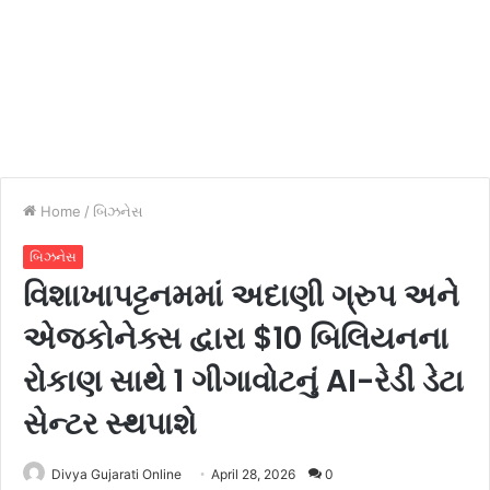
Home
/
બિઝનેસ
બિઝનેસ
વિશાખાપટ્ટનમમાં અદાણી ગ્રુપ અને
એજકોનેક્સ દ્વારા $10 બિલિયનના
રોકાણ સાથે 1 ગીગાવોટનું AI-રેડી ડેટા
સેન્ટર સ્થપાશે
Divya Gujarati Online
April 28, 2026
0