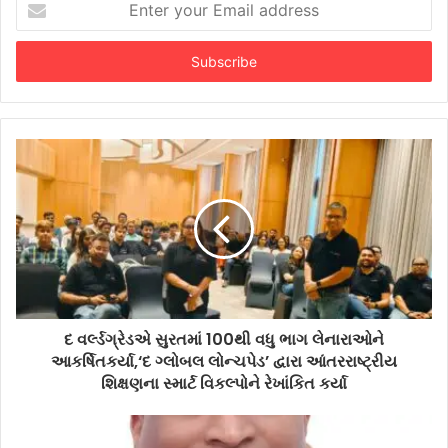
your
Email
address
દ વર્લ્ડગ્રેડએ સુરતમાં 100થી વધુ ભાગ લેનારાઓને
આકર્ષિતકર્યા,‘દ ગ્લોબલ લોન્ચપેડ’ દ્વારા આંતરરાષ્ટ્રીય
શિક્ષણના સ્માર્ટ વિકલ્પોને રેખાંકિત કર્યા