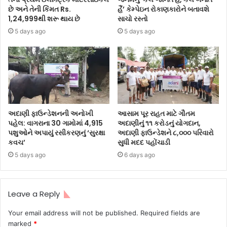
છે અને તેની કિંમત Rs.
હૈં’ કેમ્પેઇન રોકાણકારોને બતાવશે
1,24,999થી શરૂ થાય છે
સાચો રસ્તો
5 days ago
5 days ago
અદાણી ફાઉન્ડેશનની અનોખી
આસામ પૂર રાહત માટે ગૌતમ
પહેલ: વાગરાના 30 ગામોમાં 4,915
અદાણીનું ૧૧ કરોડનું યોગદાન,
પશુઓને અપાયું રસીકરણનું ‘સુરક્ષા
અદાણી ફાઉન્ડેશને ૮,૦૦૦ પરિવારો
કવચ’
સુધી મદદ પહોંચાડી
5 days ago
6 days ago
Leave a Reply
Your email address will not be published.
Required fields are
marked
*