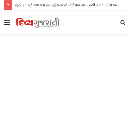
સુરતના ગ્રે કાપડના મેન્યુફેક્ચરર્સ કોઈપણ મધ્યસ્થી વગર સીધા જ શ્રીલંકાના આધુનિક ગારમેન્ટ યુનિટ્સને ફેબ્રિક એક્સપોર્ટ કરી શકશે
Menu
S
fo