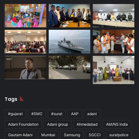
Tags
#gujarat
#SMC
#surat
AAP
adani
Adani Foundation
Adani group
Ahmedabad
AM/NS India
Gautam Adani
Mumbai
Samsung
SGCCI
suratpolice