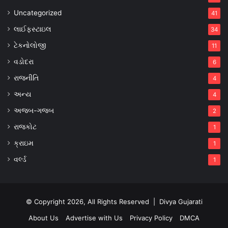
Uncategorized
41
લાઈફસ્ટાઇલ
34
ટેકનોલોજી
11
વડોદરા
6
રાજનીતિ
4
અન્ય
4
અજબ-ગજબ
2
રાજકોટ
1
ક્રાઇમ
1
વર્લ્ડ
1
© Copyright 2026, All Rights Reserved |
Divya Gujarati
About Us
Advertise with Us
Privacy Policy
DMCA