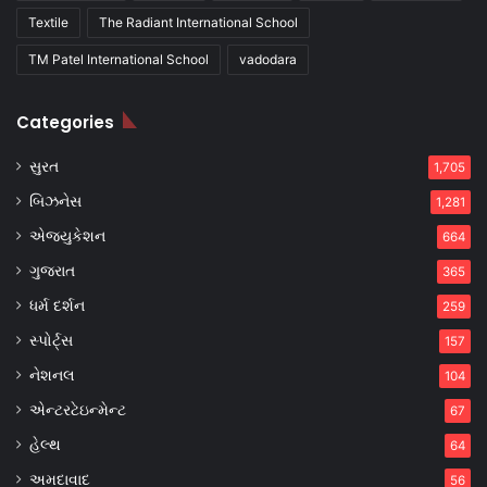
Textile
The Radiant International School
TM Patel International School
vadodara
Categories
સુરત
1,705
બિઝનેસ
1,281
એજ્યુકેશન
664
ગુજરાત
365
ધર્મ દર્શન
259
સ્પોર્ટ્સ
157
નેશનલ
104
એન્ટરટેઇન્મેન્ટ
67
હેલ્થ
64
અમદાવાદ
56