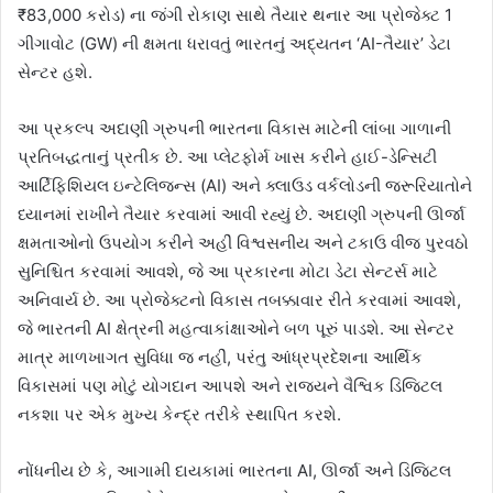
₹83,000 કરોડ) ના જંગી રોકાણ સાથે તૈયાર થનાર આ પ્રોજેક્ટ 1
ગીગાવોટ (GW) ની ક્ષમતા ધરાવતું ભારતનું અદ્યતન ‘AI-તૈયાર’ ડેટા
સેન્ટર હશે.
આ પ્રકલ્પ અદાણી ગ્રુપની ભારતના વિકાસ માટેની લાંબા ગાળાની
પ્રતિબદ્ધતાનું પ્રતીક છે. આ પ્લેટફોર્મ ખાસ કરીને હાઈ-ડેન્સિટી
આર્ટિફિશિયલ ઇન્ટેલિજન્સ (AI) અને ક્લાઉડ વર્કલોડની જરૂરિયાતોને
ધ્યાનમાં રાખીને તૈયાર કરવામાં આવી રહ્યું છે. અદાણી ગ્રુપની ઊર્જા
ક્ષમતાઓનો ઉપયોગ કરીને અહીં વિશ્વસનીય અને ટકાઉ વીજ પુરવઠો
સુનિશ્ચિત કરવામાં આવશે, જે આ પ્રકારના મોટા ડેટા સેન્ટર્સ માટે
અનિવાર્ય છે. આ પ્રોજેક્ટનો વિકાસ તબક્કાવાર રીતે કરવામાં આવશે,
જે ભારતની AI ક્ષેત્રની મહત્વાકાંક્ષાઓને બળ પૂરું પાડશે. આ સેન્ટર
માત્ર માળખાગત સુવિધા જ નહીં, પરંતુ આંધ્રપ્રદેશના આર્થિક
વિકાસમાં પણ મોટું યોગદાન આપશે અને રાજ્યને વૈશ્વિક ડિજિટલ
નકશા પર એક મુખ્ય કેન્દ્ર તરીકે સ્થાપિત કરશે.
નોંધનીય છે કે, આગામી દાયકામાં ભારતના AI, ઊર્જા અને ડિજિટલ