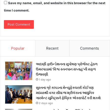
Save my name, email, and website in this browser for the next
time I comment.
Popular
Recent
Comments
અદાણી ફાઉન્ડેશનના સુપોષણ પ્રોજેક્ટ હેઠળ
ઉમરપાડામાં ‘વિશ્વ સ્તનપાન સપ્તાહ’ની સફળ
ઉજવણી
1 day ago
સુરતના ગ્રે કાપડના મેન્યુફેક્ચરર્સ કોઈપણ
મધ્યસ્થી વગર સીધા જ શ્રીલંકાના આધુનિક
ગારમેન્ટ યુનિટ્સને ફેબ્રિક એક્સપોર્ટ કરી શકશે
2 days ago