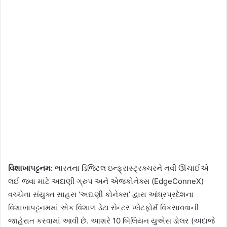
વિશાખાપટ્ટનમ:
ભારતના ડિજિટલ ઇન્ફ્રાસ્ટ્રક્ચરને નવી ઊંચાઈએ
લઈ જવા માટે અદાણી ગ્રુપ અને એજકોનેક્સ (EdgeConneX)
વચ્ચેના સંયુક્ત સાહસ ‘અદાણી કોનેક્સ’ દ્વારા આંધ્રપ્રદેશના
વિશાખાપટ્ટનમમાં એક વિશાળ ડેટા સેન્ટર પ્લેટફોર્મ વિકસાવવાની
જાહેરાત કરવામાં આવી છે. આશરે 10 બિલિયન યુએસ ડોલર (અંદાજે