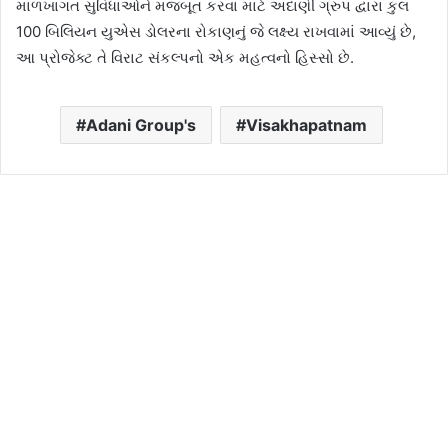
માળખાગત સુવિધાઓને મજબૂત કરવા માટે અદાણી ગ્રુપ દ્વારા કુલ
100 બિલિયન યુએસ ડોલરના રોકાણનું જે લક્ષ્ય રાખવામાં આવ્યું છે,
આ પ્રોજેક્ટ તે વિરાટ સંકલ્પનો એક મહત્વનો હિસ્સો છે.
Adani Group's
Visakhapatnam