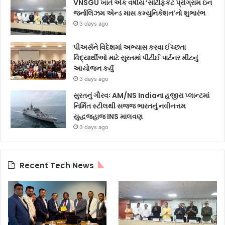
VNSGU ખાતે એક વર્ષીય ‘સર્ટિફિકેટ પ્રોગ્રામ ઇન
જર્નાલિઝમ એન્ડ માસ કમ્યુનિકેશન’નો શુભારંભ
3 days ago
પીઅર્સને વિદેશમાં અભ્યાસ કરવા ઈચ્છતા
વિદ્યાર્થીઓ માટે સુરતમાં પીટીઈ પાર્ટનર મીટનું
આયોજન કર્યું
3 days ago
સુરતનું ગૌરવઃ AM/NS Indiaના હજીરા પ્લાન્ટમાં
નિર્મિત સ્ટીલથી સજ્જ ભારતનું નવીનત્તમ
યુદ્ધજહાજ INS માલવણ
3 days ago
Recent Tech News