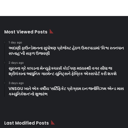
Most Viewed Posts
1 day ago
અદાણી ફાઉન્ડેશનના સુપોષણ પ્રોજેક્ટ હેઠળ ઉમરપાડામાં ‘વિશ્વ સ્તનપાન
સપ્તાહ’ની સફળ ઉજવણી
2 days ago
સુરતના ગ્રે કાપડના મેન્યુફેક્ચરર્સ કોઈપણ મધ્યસ્થી વગર સીધા જ
શ્રીલંકાના આધુનિક ગારમેન્ટ યુનિટ્સને ફેબ્રિક એક્સપોર્ટ કરી શકશે
3 days ago
VNSGU ખાતે એક વર્ષીય ‘સર્ટિફિકેટ પ્રોગ્રામ ઇન જર્નાલિઝમ એન્ડ માસ
કમ્યુનિકેશન’નો શુભારંભ
Last Modified Posts