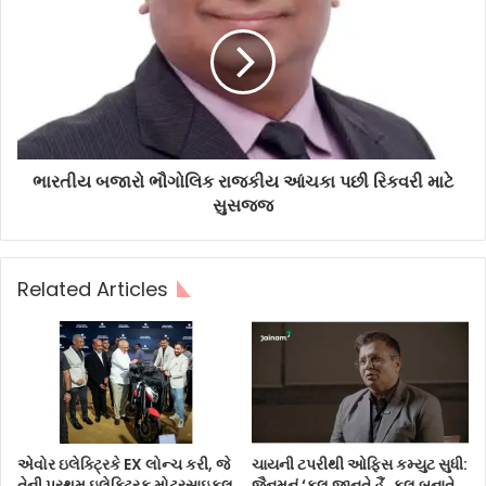
ભારતીય બજારો ભૌગોલિક રાજકીય આંચકા પછી રિકવરી માટે
સુસજ્જ
Related Articles
એવોર ઇલેક્ટ્રિકે EX લોન્ચ કરી, જે
ચાયની ટપરીથી ઓફિસ કમ્યુટ સુધી:
તેની પ્રથમ ઇલેક્ટ્રિક મોટરસાઇકલ
જૈનમનું ‘કલ જાનતે હૈં, કલ બનાતે