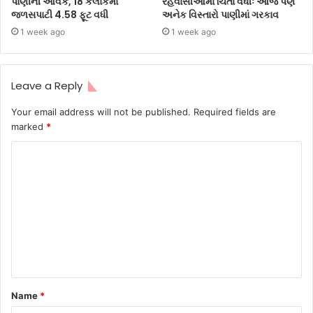
પાણીની આવક, 18 કલાકમાં
રહેવાસીઓમાં ચિંતા વધીઃ આજે પણ
જળસપાટી 4.58 ફૂટ વધી
અનેક વિસ્તારો પાણીમાં ગરકાવ
1 week ago
1 week ago
Leave a Reply
Your email address will not be published.
Required fields are
marked
*
Name
*