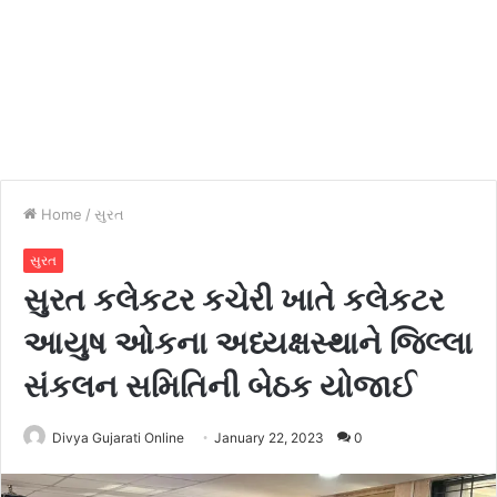
Home
/
સુરત
સુરત
સુરત કલેકટર કચેરી ખાતે કલેકટર
આયુષ ઓકના અધ્યક્ષસ્થાને જિલ્લા
સંકલન સમિતિની બેઠક યોજાઈ
Divya Gujarati Online
January 22, 2023
0