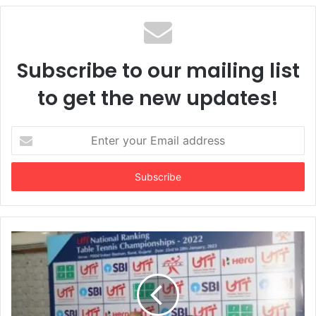
સુરતના ગ્રે કાપડના મેન્યુફેક્ચરર્સ કોઈપણ મધ્યસ્થી
વગર સીધા જ શ્રીલંકાના આધુનિક ગારમેન્ટ
યુનિટ્સને ફેબ્રિક એક્સપોર્ટ કરી શકશે
Subscribe to our mailing list
to get the new updates!
Enter
your
Email
address