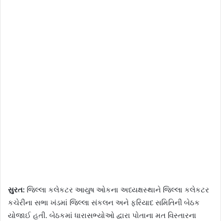
સુરત:
જિલ્લા કલેકટર આયુષ ઓકના અધ્યક્ષસ્થાને જિલ્લા કલેકટર
કચેરીના સભા ખંડમાં
જિલ્લા સંકલન અને ફરિયાદ સમિતિની બેઠક
યોજાઈ હતી. બેઠકમાં ધારાસભ્યોઓ દ્વારા પોતાના મત વિસ્તારના