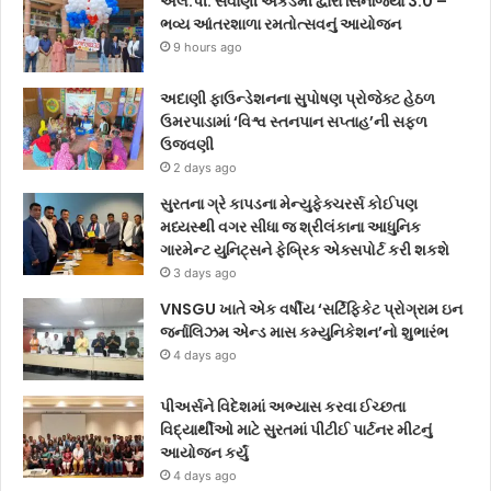
એલ.પી. સવાણી એકેડેમી દ્વારા સિનર્જિયા 3.0 –
ભવ્ય આંતરશાળા રમતોત્સવનું આયોજન
9 hours ago
અદાણી ફાઉન્ડેશનના સુપોષણ પ્રોજેક્ટ હેઠળ
ઉમરપાડામાં ‘વિશ્વ સ્તનપાન સપ્તાહ’ની સફળ
ઉજવણી
2 days ago
સુરતના ગ્રે કાપડના મેન્યુફેક્ચરર્સ કોઈપણ
મધ્યસ્થી વગર સીધા જ શ્રીલંકાના આધુનિક
ગારમેન્ટ યુનિટ્સને ફેબ્રિક એક્સપોર્ટ કરી શકશે
3 days ago
VNSGU ખાતે એક વર્ષીય ‘સર્ટિફિકેટ પ્રોગ્રામ ઇન
જર્નાલિઝમ એન્ડ માસ કમ્યુનિકેશન’નો શુભારંભ
4 days ago
પીઅર્સને વિદેશમાં અભ્યાસ કરવા ઈચ્છતા
વિદ્યાર્થીઓ માટે સુરતમાં પીટીઈ પાર્ટનર મીટનું
આયોજન કર્યું
4 days ago