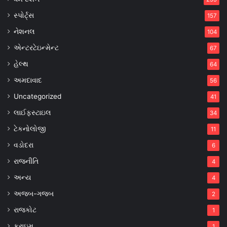
સ્પોર્ટ્સ
157
નેશનલ
104
એન્ટરટેઇન્મેન્ટ
67
હેલ્થ
64
અમદાવાદ
56
Uncategorized
41
લાઈફસ્ટાઇલ
34
ટેકનોલોજી
11
વડોદરા
6
રાજનીતિ
4
અન્ય
4
અજબ-ગજબ
2
રાજકોટ
1
ક્રાઇમ
1