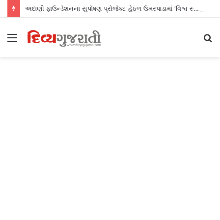
અદાણી ફાઉન્ડેશનના સુપોષણ પ્રોજેક્ટ હેઠળ ઉમરપાડામાં ‘વિશ્વ સ્તનપાન સપ્તાહ’ની સફળ ઉજવણી
Menu
S
fo