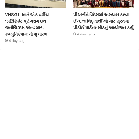
VNSGU ખાતે એક વર્ષીય
પીઅર્સને વિદેશમાં અભ્યાસ કરવા
‘સર્ટિફિકેટ પ્રોગ્રામ ઇન
ઈચ્છતા વિદ્યાર્થીઓ માટે સુરતમાં
જર્નાલિઝમ એન્ડ માસ
પીટીઈ પાર્ટનર મીટનું આયોજન કર્યું
કમ્યુનિકેશન’નો શુભારંભ
4 days ago
4 days ago