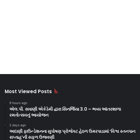
Most Viewed Posts
9 hours ago
એલ.પી. સવાણી એકેડેમી દ્વારા સિનર્જિયા 3.0 – ભવ્ય આંતરશાળા
રમતોત્સવનું આયોજન
2 days ago
અદાણી ફાઉન્ડેશનના સુપોષણ પ્રોજેક્ટ હેઠળ ઉમરપાડામાં ‘વિશ્વ સ્તનપાન
સપ્તાહ’ની સફળ ઉજવણી