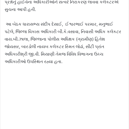
પ્રશ્નોનું હાઈવેના અધિકારીઓને સત્વરે નિરાકરણ લાવવા કલેકટરએ
સુચના આપી હતી.
આ બેઠક ધારાસભ્ય સંદીપ દેસાઈ
,
ઈશ્વરભાઈ પરમાર
,
મનુભાઈ
પટેલે
,
જિલ્લા વિકાસ અધિકારી બી.કે.વસાવા
,
નિવાસી અધિક કલેકટર
વાય.બી.ઝાલા
,
જિલ્લાના પોલીસ અધિક્ષક (ગ્રામીણ) હિતેશ
જોયસર
,
બારડોલી નાયબ કલેકટર સ્મિત લોઢાં
,
સીટી પ્રાંત
અધિકારીશ્રી જી.વી. મિયાણી તેમજ વિવિધ વિભાગના ઉચ્ચ
અધિકારીઓ ઉપસ્થિત રહ્યા હતા.