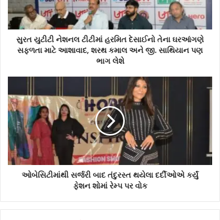
સુરત યુટીટી નેશનલ ટીટીમાં હરમિત દેસાઈનો તેના ઘરઆંગણે
સફળતા માટે આશાવાદ, શરથ કમાલ અને જી. સાથિયાન પણ
ભાગ લેશે
ઓબેસિટીમાંથી સર્જરી બાદ તંદુરસ્ત થયેલા દર્દીઓએ કર્યું
ફેશન શોમાં રેમ્પ પર વોક