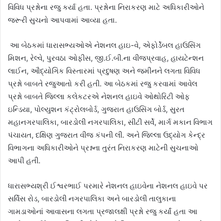
વિવિધ પ્રશ્નોના રજુ કર્યા હતા. પ્રશ્નોના નિરાકરણ માટે અધિકારીઓને
જરૂરી સુચનો આપવામાં આવ્યા હતા.
આ બેઠકમાં ધારાસભ્યઓએ નેશનલ હાઇ-વે
,
એફોર્ડેબલ હાઉસિંગ
મિશન
,
રેલ્વે
,
પુરવઠા ઓફીસ
,
જી.ઈ.બી.ના વીજપ્રવાહ
,
હાયટેન્શન
લાઈન
,
ઔદ્યોગિક વિસ્તારમાં પ્રદુષણ અને જમીનને લગતા વિવિધ
પ્રશ્નો બાબતે રજુઆતો કરી હતી. આ બેઠકમાં રજુ કરવામાં આવેલ
પ્રશ્નો બાબતે જિલ્લા કલેકટરએ નેશનલ હાઇવે ઓથોરિટી ઓફ
ઇન્ડિયા
,
પોલ્યુશન કંટ્રોલબોર્ડ
,
ગુજરાત હાઉસિંગ બોર્ડ
,
સુરત
મહાનગરપાલિકા
,
બારડોલી નગરપાલિકા
,
સીટી સર્વે
,
માર્ગ મકાન વિભાગ
પંચાયત
,
દક્ષિણ ગુજરાત વીજ કંપની લી. અને જિલ્લા ઉદ્યોગ કેન્દ્ર
વિભાગના અધિકારીઓને પ્રશ્નના તુરંત નિરાકરણ માટેની સુચનાઓ
આપી હતી.
ધારાસભ્યશ્રી ઈશ્વરભાઈ પરમારે નેશનલ હાઇવેના નેશનલ હાઇવે પર
સર્વિસ રોડ
,
બારડોલી નગરપાલિકા અને બારડોલી તાલુકાના
ગામડાઓનાં આવાસના લગતા પ્રજાલક્ષી પ્રશ્નો રજુ કર્યાં હતા આ