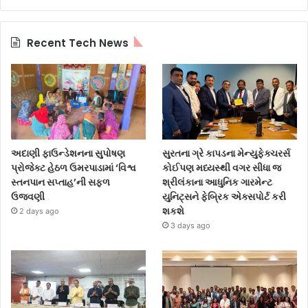
Recent Tech News
અદાણી ફાઉન્ડેશનના સુપોષણ
સુરતના ગ્રે કાપડના મેન્યુફેક્ચરર્સ
પ્રોજેક્ટ હેઠળ ઉમરપાડામાં ‘વિશ્વ
કોઈપણ મધ્યસ્થી વગર સીધા જ
સ્તનપાન સપ્તાહ’ની સફળ
શ્રીલંકાના આધુનિક ગારમેન્ટ
ઉજવણી
યુનિટ્સને ફેબ્રિક એક્સપોર્ટ કરી
શકશે
2 days ago
3 days ago