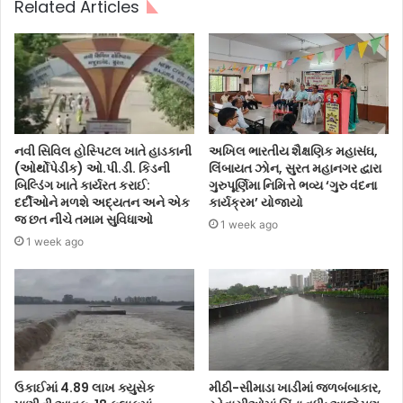
Related Articles
નવી સિવિલ હોસ્પિટલ ખાતે હાડકાની
અખિલ ભારતીય શૈક્ષણિક મહાસંઘ,
(ઓર્થોપેડીક) ઓ.પી.ડી. કિડની
લિંબાયત ઝોન, સુરત મહાનગર દ્વારા
બિલ્ડિંગ ખાતે કાર્યરત કરાઈ:
ગુરુપૂર્ણિમા નિમિત્તે ભવ્ય ‘ગુરુ વંદના
દર્દીઓને મળશે અદ્યતન અને એક
કાર્યક્રમ’ યોજાયો
જ છત નીચે તમામ સુવિધાઓ
1 week ago
1 week ago
ઉકાઈમાં 4.89 લાખ ક્યુસેક
મીઠી-સીમાડા ખાડીમાં જળબંબાકાર,