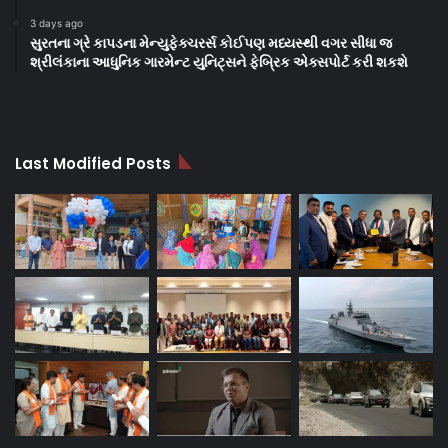
3 days ago
સુરતના ગ્રે કાપડના મેન્યુફેક્ચરર્સ કોઈપણ મધ્યસ્થી વગર સીધા જ
શ્રીલંકાના આધુનિક ગારમેન્ટ યુનિટ્સને ફેબ્રિક એક્સપોર્ટ કરી શકશે
Last Modified Posts