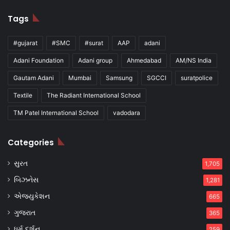
Tags
#gujarat
#SMC
#surat
AAP
adani
Adani Foundation
Adani group
Ahmedabad
AM/NS India
Gautam Adani
Mumbai
Samsung
SGCCI
suratpolice
Textile
The Radiant International School
TM Patel International School
vadodara
Categories
સુરત
1,705
બિઝનેસ
1,281
એજ્યુકેશન
665
ગુજરાત
365
ધર્મ દર્શન
259