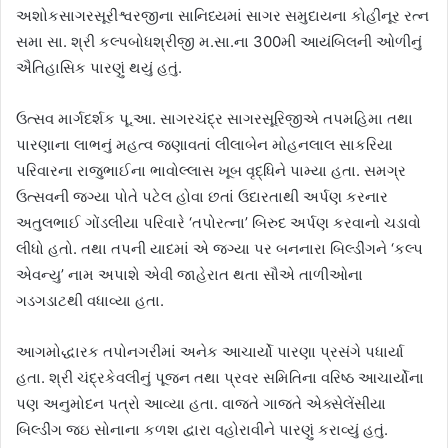
અશોકસાગરસૂરીશ્વરજીના સાનિધ્યમાં સાગર સમુદાયના કોહીનૂર રત્ન
સમા સા. શ્રી કલ્પબોધશ્રીજી મ.સા.ના 300મી આયંબિલની ઓળીનું
ઐતિહાસિક પારણું થયું હતું.
ઉત્સવ માર્ગદર્શક પૂ.આ. સાગરચંદ્ર સાગરસૂરિજીએ તપમહિમા તથા
પારણાના લાભનું મહત્વ જણાવતાં લીલાબેન મોહનલાલ સાકરિયા
પરિવારના રાજુભાઈના ભાવોલ્લાસ ખૂબ વૃદ્ધિને પામ્યા હતા. સમગ્ર
ઉત્સવની જગ્યા પોતે પટેલ હોવા છતાં ઉદારતાથી અર્પણ કરનાર
અતુલભાઈ ગોંડલીયા પરિવારે ‘તપોરત્ના’ બિરુદ અર્પણ કરવાનો ચડાવો
લીધો હતો. તથા તપની યાદમાં એ જગ્યા પર બનનારા બિલ્ડીંગને ‘કલ્પ
એવન્યુ’ નામ અપાશે એવી જાહેરાત થતા સૌએ તાળીઓના
ગડગડાટથી વધાવ્યા હતા.
આગમોદ્ધારક તપોનગરીમાં અનેક આચાર્યો પારણા પ્રસંગે પધાર્યા
હતા. શ્રી ચંદ્રકેવલીનું પૂજન તથા પ્રવર સમિતિના વરિષ્ઠ આચાર્યોના
પણ અનુમોદન પત્રો આવ્યા હતા. વાજતે ગાજતે એક્સેલેંસીયા
બિલ્ડીંગ જઇ સોનાના કળશ દ્વારા વહોરાવીને પારણું કરાવ્યું હતું.