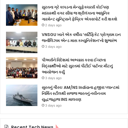
સુરતના ગ્રે કાપડના મેન્યુફેક્ચરર્સ કોઈપણ
મધ્યસ્થી વગર સીધા જ શ્રીલંકાના આધુનિક
ગારમેન્ટ યુનિટ્સને ફેબ્રિક એક્સપોર્ટ કરી શકશે
2 days ago
VNSGU ખાતે એક વર્ષીય ‘સર્ટિફિકેટ પ્રોગ્રામ ઇન
જર્નાલિઝમ એન્ડ માસ કમ્યુનિકેશન’નો શુભારંભ
3 days ago
પીઅર્સને વિદેશમાં અભ્યાસ કરવા ઈચ્છતા
વિદ્યાર્થીઓ માટે સુરતમાં પીટીઈ પાર્ટનર મીટનું
આયોજન કર્યું
3 days ago
સુરતનું ગૌરવઃ AM/NS Indiaના હજીરા પ્લાન્ટમાં
નિર્મિત સ્ટીલથી સજ્જ ભારતનું નવીનત્તમ
યુદ્ધજહાજ INS માલવણ
3 days ago
Recent Tech News