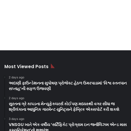
Most Viewed Posts
2 days ago
અદાણી ફાઉન્ડેશનના સુપોષણ પ્રોજેક્ટ હેઠળ ઉમરપાડામાં ‘વિશ્વ સ્તનપાન
સપ્તાહ’ની સફળ ઉજવણી
2 days ago
સુરતના ગ્રે કાપડના મેન્યુફેક્ચરર્સ કોઈપણ મધ્યસ્થી વગર સીધા જ
શ્રીલંકાના આધુનિક ગારમેન્ટ યુનિટ્સને ફેબ્રિક એક્સપોર્ટ કરી શકશે
3 days ago
VNSGU ખાતે એક વર્ષીય ‘સર્ટિફિકેટ પ્રોગ્રામ ઇન જર્નાલિઝમ એન્ડ માસ
કમ્યુનિકેશન’નો શુભારંભ