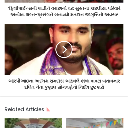
‘ફિલીપાઈન્સની લાડીને વરાછાનો વર: સુરતના કાછડીયા પરિવારે
અનોખા લગ્ન-પ્રસંગને બનાવ્યો મતદાન જાગૃત્તિનો અવસર
આરપીઆઇના અધ્યક્ષ રામદાસ આઠવલે કાળા વાવટા બતાવનાર
દલિત નેતા કુણાલ સોનવણેનો નિર્દોષ છુટકારો
Related Articles