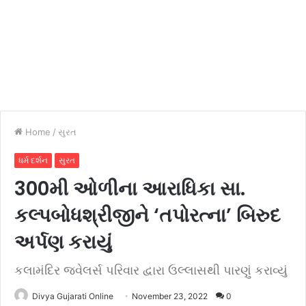
Home
/
સુરત
ધર્મ દર્શન
સુરત
300મી ઓળીના આરાધિકા સા.
કલ્પબોધશ્રીજીને ‘તપોરત્ના’ બિરુદ
અર્પણ કરાયું
કલામંદિર જ્વેલર્સ પરિવાર દ્વારા ઉલ્લાસથી પારણું કરાવ્યું
Divya Gujarati Online
November 23, 2022
0