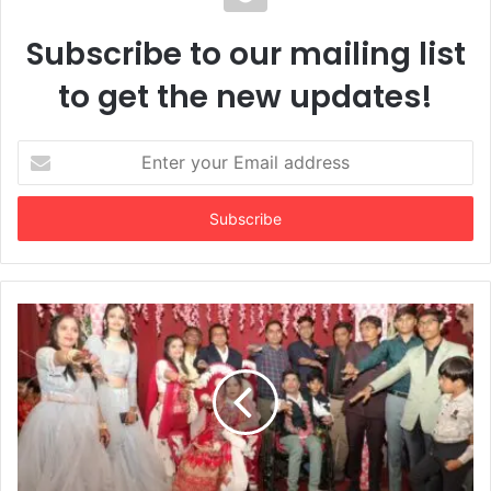
યુનિટ્સને ફેબ્રિક એક્સપોર્ટ કરી શકશે
Subscribe to our mailing list
to get the new updates!
Enter
your
Email
address