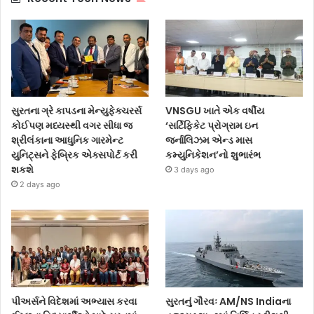
સુરતના ગ્રે કાપડના મેન્યુફેક્ચરર્સ
VNSGU ખાતે એક વર્ષીય
કોઈપણ મધ્યસ્થી વગર સીધા જ
‘સર્ટિફિકેટ પ્રોગ્રામ ઇન
શ્રીલંકાના આધુનિક ગારમેન્ટ
જર્નાલિઝમ એન્ડ માસ
યુનિટ્સને ફેબ્રિક એક્સપોર્ટ કરી
કમ્યુનિકેશન’નો શુભારંભ
શકશે
3 days ago
2 days ago
પીઅર્સને વિદેશમાં અભ્યાસ કરવા
સુરતનું ગૌરવઃ AM/NS Indiaના