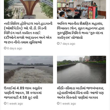
નવી સિવિલ હોસ્પિટલ ખાતે હાડકાની
અખિલ ભારતીય શૈક્ષણિક મહાસંઘ,
(ઓર્થોપેડીક) ઓ.પી.ડી. કિડની
લિંબાયત ઝોન, સુરત મહાનગર દ્વારા
બિલ્ડિંગ ખાતે કાર્યરત કરાઈ:
ગુરુપૂર્ણિમા નિમિત્તે ભવ્ય ‘ગુરુ વંદના
દર્દીઓને મળશે અદ્યતન અને એક
કાર્યક્રમ’ યોજાયો
જ છત નીચે તમામ સુવિધાઓ
7 days ago
6 days ago
ઉકાઈમાં 4.89 લાખ ક્યુસેક
મીઠી-સીમાડા ખાડીમાં જળબંબાકાર,
પાણીની આવક, 18 કલાકમાં
રહેવાસીઓમાં ચિંતા વધીઃ આજે પણ
જળસપાટી 4.58 ફૂટ વધી
અનેક વિસ્તારો પાણીમાં ગરકાવ
1 week ago
1 week ago