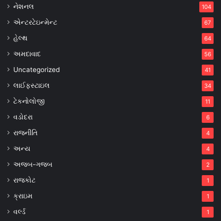
નેશનલ
104
એન્ટરટેઇન્મેન્ટ
67
હેલ્થ
64
અમદાવાદ
56
Uncategorized
41
લાઈફસ્ટાઇલ
34
ટેકનોલોજી
11
વડોદરા
6
રાજનીતિ
4
અન્ય
4
અજબ-ગજબ
2
રાજકોટ
1
ક્રાઇમ
1
વર્લ્ડ
1