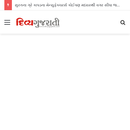
સુરતના ગ્રે કાપડના મેન્યુફેક્ચરર્સ કોઈપણ મધ્યસ્થી વગર સીધા જ શ્રીલંકાના આધુનિક ગારમેન્ટ યુનિટ્સને ફેબ્રિક એક્સપોર્ટ કરી શકશે
Menu
S
fo