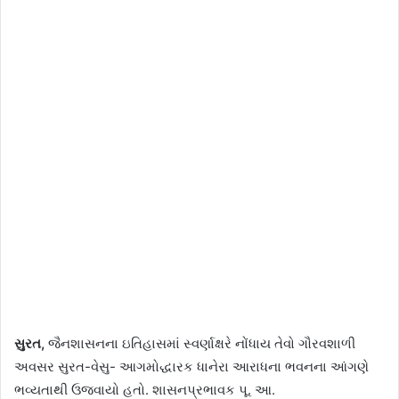
સુરત,
જૈનશાસનના ઇતિહાસમાં સ્વર્ણાક્ષરે નોંધાય તેવો ગૌરવશાળી
અવસર સુરત-વેસુ- આગમોદ્ધારક ધાનેરા આરાધના ભવનના આંગણે
ભવ્યતાથી ઉજવાયો હતો. શાસનપ્રભાવક પૂ. આ.