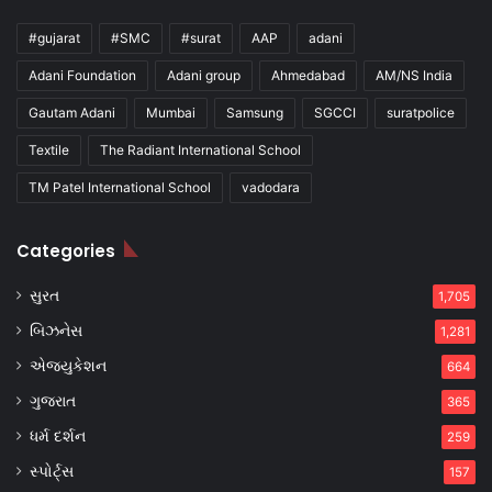
#gujarat
#SMC
#surat
AAP
adani
Adani Foundation
Adani group
Ahmedabad
AM/NS India
Gautam Adani
Mumbai
Samsung
SGCCI
suratpolice
Textile
The Radiant International School
TM Patel International School
vadodara
Categories
સુરત
1,705
બિઝનેસ
1,281
એજ્યુકેશન
664
ગુજરાત
365
ધર્મ દર્શન
259
સ્પોર્ટ્સ
157