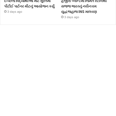
ઈચ્છતા વિદ્યાર્થીઓ માટે સુરતમાં
હજીરા પ્લાન્ટમાં નિર્મિત સ્ટીલથી
પીટીઈ પાર્ટનર મીટનું આયોજન કર્યું
સજ્જ ભારતનું નવીનત્તમ
યુદ્ધજહાજ INS માલવણ
3 days ago
3 days ago