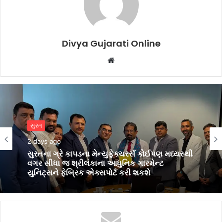
Divya Gujarati Online
Website
સુરત
સુરત
3 days ago
2 days ago
સુરતનું ગૌરવઃ AM/NS Indiaના હજીરા પ્લાન્ટમાં
નિર્મિત સ્ટીલથી સજ્જ ભારતનું નવીનત્તમ
યુદ્ધજહાજ INS માલવણ
સુરતના ગ્રે કાપડના મેન્યુફેક્ચરર્સ કોઈપણ મધ્યસ્થી
વગર સીધા જ શ્રીલંકાના આધુનિક ગારમેન્ટ