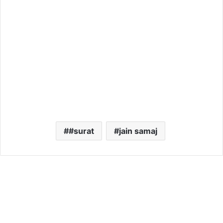
#surat
jain samaj