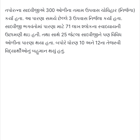
તપોરત્ના સાધ્વીજીએ 300 ઓળીના તમામ ઉપવાસ ચોવિહાર (નિર્જળા)
કર્યા હતા. આ પારણા સમયે છેલ્લે 3 ઉપવાસ નિર્જલા કર્યા હતા.
સાધ્વીજી ભગવંતોમાં પારણા માટે 71 લાખ શ્લોકના સ્વાધ્યાયની
ઉછામણી થઇ હતી. તથા સાથે 25 જેટલા સાધ્વીજીને પણ વિવિધ
ઓળીના પારણા થયા હતા. બપોરે ધોરણ 10 અને 12ના તેજસ્વી
વિદ્યાર્થીઓનું બહુમાન થયું હતું.