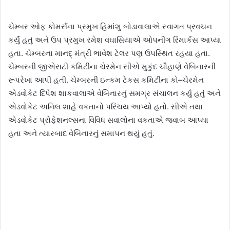
ચેમ્બર ઓફ કોમર્સના પ્રમુખ હિમાંશુ બોડાવાલાએ સ્વાગત પ્રવચન
કર્યું હતું અને ઉપ પ્રમુખ રમેશ વઘાસિયાએ ઓપનીંગ રિમાર્કસ આપ્યા
હતા. ચેમ્બરના માનદ્‌ મંત્રી ભાવેશ ટેલર પણ ઉપસ્થિત રહયા હતા.
ચેમ્બરની જીએસટી કમિટીના ચેરમેન સીએ મુકુંદ ચૌહાણે વેબિનારની
રૂપરેખા આપી હતી. ચેમ્બરની ઇન્કમ ટેકસ કમિટીના કો–ચેરમેન
એડવોકેટ દિપેશ શાકવાલાએ વેબિનારનું સમગ્ર સંચાલન કર્યું હતું અને
એડવોકેટ અનિલ શાહે વકતાનો પરિચય આપ્યો હતો. સીએ તથા
એડવોકેટ પ્રોફેશનલ્સના વિવિધ સવાલોના વકતાએ જવાબ આપ્યા
હતા અને ત્યારબાદ વેબિનારનું સમાપન થયું હતું.