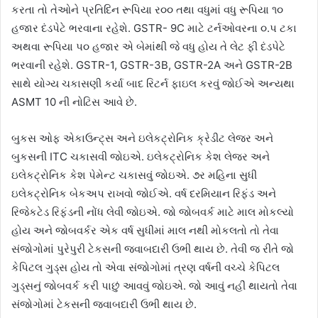
કરતા તો તેઓને પ્રતિદિન રૂપિયા ર૦૦ તથા વધુમાં વધુ રૂપિયા ૧૦
હજાર દંડપેટે ભરવાના રહેશે. GSTR- 9C માટે ટર્નઓવરના ૦.પ ટકા
અથવા રૂપિયા પ૦ હજાર એ બેમાંથી જે વધુ હોય તે લેટ ફી દંડપેટે
ભરવાની રહેશે. GSTR-1, GSTR-3B, GSTR-2A અને GSTR-2B
સાથે યોગ્ય ચકાસણી કર્યા બાદ રિટર્ન ફાઇલ કરવું જોઈએ અન્યથા
ASMT 10 ની નોટિસ આવે છે.
બુકસ ઓફ એકાઉન્ટ્‌સ અને ઇલેકટ્રોનિક ક્રેડીટ લેજર અને
બુકસની ITC ચકાસવી જોઇએ. ઇલેકટ્રોનિક કેશ લેજર અને
ઇલેકટ્રોનિક કેશ પેમેન્ટ ચકાસવું જોઇએ. ૭ર મહિના સુધી
ઇલેકટ્રોનિક બેકઅપ રાખવો જોઈએ. વર્ષ દરમિયાન રિફંડ અને
રિજેકટેડ રિફંડની નોંધ લેવી જોઇએ. જો જોબવર્ક માટે માલ મોકલ્યો
હોય અને જોબવર્કર એક વર્ષ સુધીમાં માલ નથી મોકલતો તો તેવા
સંજોગોમાં પુરેપુરી ટેકસની જવાબદારી ઉભી થાય છે. તેવી જ રીતે જો
કેપિટલ ગુડ્‌સ હોય તો એવા સંજોગોમાં ત્રણ વર્ષની વચ્ચે કેપિટલ
ગુડ્‌સનું જોબવર્ક કરી પાછું આવવું જોઇએ. જો આવું નહીં થાયતો તેવા
સંજોગોમાં ટેકસની જવાબદારી ઉભી થાય છે.