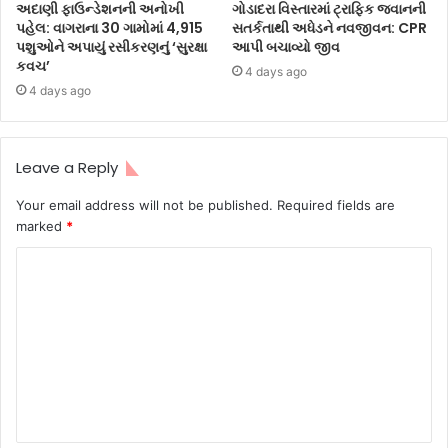
અદાણી ફાઉન્ડેશનની અનોખી
ગોડાદરા વિસ્તારમાં ટ્રાફિક જવાનની
પહેલ: વાગરાના 30 ગામોમાં 4,915
સતર્કતાથી અધેડને નવજીવન: CPR
પશુઓને અપાયું રસીકરણનું ‘સુરક્ષા
આપી બચાવ્યો જીવ
કવચ’
4 days ago
4 days ago
Leave a Reply
Your email address will not be published.
Required fields are
marked
*