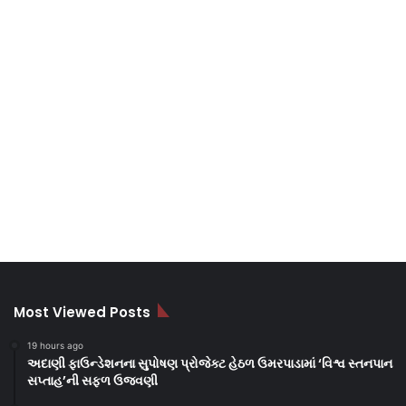
Most Viewed Posts
19 hours ago
અદાણી ફાઉન્ડેશનના સુપોષણ પ્રોજેક્ટ હેઠળ ઉમરપાડામાં ‘વિશ્વ સ્તનપાન
સપ્તાહ’ની સફળ ઉજવણી