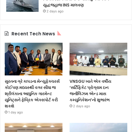
યુદ્ધજહાજ INS માલવણ
2 days ago
Recent Tech News
સુરતના ગ્રે કાપડના મેન્યુફેક્ચરર્સ
VNSGU ખાતે એક વર્ષીય
કોઈપણ મધ્યસ્થી વગર સીધા જ
‘સર્ટિફિકેટ પ્રોગ્રામ ઇન
શ્રીલંકાના આધુનિક ગારમેન્ટ
જર્નાલિઝમ એન્ડ માસ
યુનિટ્સને ફેબ્રિક એક્સપોર્ટ કરી
કમ્યુનિકેશન’નો શુભારંભ
શકશે
2 days ago
1 day ago