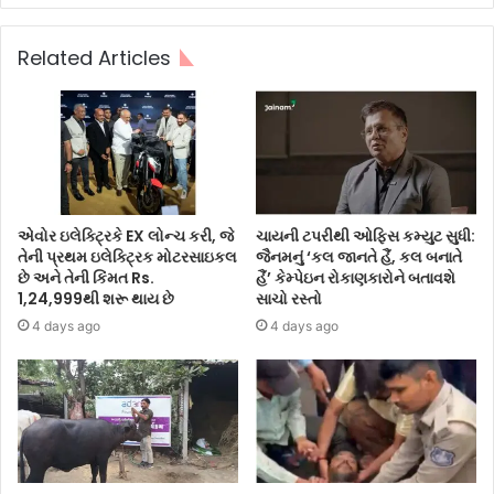
Related Articles
એવોર ઇલેક્ટ્રિકે EX લોન્ચ કરી, જે
ચાયની ટપરીથી ઓફિસ કમ્યુટ સુધી:
તેની પ્રથમ ઇલેક્ટ્રિક મોટરસાઇકલ
જૈનમનું ‘કલ જાનતે હૈં, કલ બનાતે
છે અને તેની કિંમત Rs.
હૈં’ કેમ્પેઇન રોકાણકારોને બતાવશે
1,24,999થી શરૂ થાય છે
સાચો રસ્તો
4 days ago
4 days ago