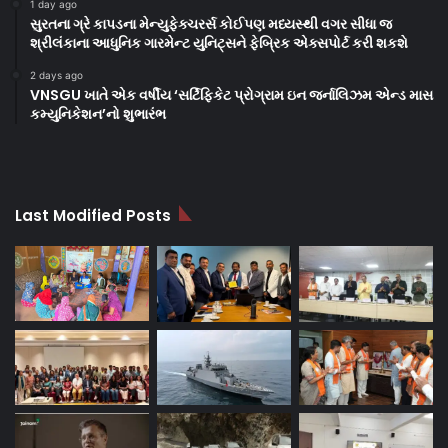
1 day ago
સુરતના ગ્રે કાપડના મેન્યુફેક્ચરર્સ કોઈપણ મધ્યસ્થી વગર સીધા જ
શ્રીલંકાના આધુનિક ગારમેન્ટ યુનિટ્સને ફેબ્રિક એક્સપોર્ટ કરી શકશે
2 days ago
VNSGU ખાતે એક વર્ષીય ‘સર્ટિફિકેટ પ્રોગ્રામ ઇન જર્નાલિઝમ એન્ડ માસ
કમ્યુનિકેશન’નો શુભારંભ
Last Modified Posts