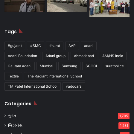
Tags
#gujarat
#SMC
#surat
AAP
adani
Adani Foundation
Adani group
Ahmedabad
AM/NS India
Gautam Adani
Mumbai
Samsung
SGCCI
suratpolice
Textile
The Radiant International School
TM Patel International School
vadodara
Categories
સુરત
1,705
બિઝનેસ
1,281