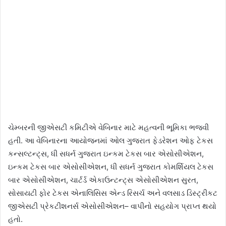
ચેમ્બરની જીએસટી કમિટીએ વેબિનાર માટે મહત્વની ભૂમિકા ભજવી
હતી. આ વેબિનારના આયોજનમાં ઓલ ગુજરાત ફેડરેશન ઓફ ટેકસ
કન્સલ્ટન્ટ્‌સ, ધી સધર્ન ગુજરાત ઇન્કમ ટેકસ બાર એસોસીએશન,
ઇન્કમ ટેકસ બાર એસોસીએશન, ધી સધર્ન ગુજરાત કોમર્શિયલ ટેકસ
બાર એસોસીએશન, ચાર્ટર્ડ એકાઉન્ટન્ટ્‌સ એસોસીએશન સુરત,
સોસાયટી ફોર ટેકસ એનાલિસિસ એન્ડ રિસર્ચ અને વલસાડ ડિસ્ટ્રીકટ
જીએસટી પ્રેકટીશનર્સ એસોસીએશન– વાપીનો સહયોગ પ્રાપ્ત થયો
હતો.