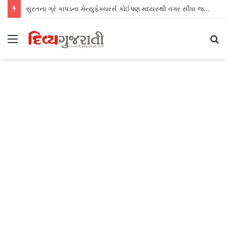
સુરતના ગ્રે કાપડના મેન્યુફેક્ચરર્સ કોઈપણ મધ્યસ્થી વગર સીધા જ શ્રીલંકાના આધુનિક ગારમેન્ટ યુનિટ્સને ફેબ્રિક એક્સપોર્ટ કરી શકશે
Menu
S
fo