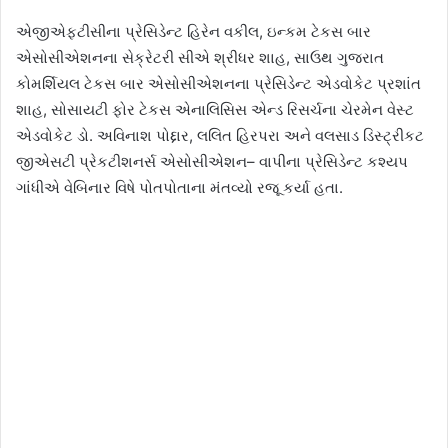
એજીએફટીસીના પ્રેસિડેન્ટ હિરેન વકીલ, ઇન્કમ ટેકસ બાર
એસોસીએશનના સેક્રેટરી સીએ શ્રીધર શાહ, સાઉથ ગુજરાત
કોમર્શિયલ ટેકસ બાર એસોસીએશનના પ્રેસિડેન્ટ એડવોકેટ પ્રશાંત
શાહ, સોસાયટી ફોર ટેકસ એનાલિસિસ એન્ડ રિસર્ચના ચેરમેન વેસ્ટ
એડવોકેટ ડો. અવિનાશ પોદ્દાર, લલિત હિરપરા અને વલસાડ ડિસ્ટ્રીકટ
જીએસટી પ્રેકટીશનર્સ એસોસીએશન– વાપીના પ્રેસિડેન્ટ કશ્યપ
ગાંધીએ વેબિનાર વિષે પોતપોતાના મંતવ્યો રજૂ કર્યા હતા.