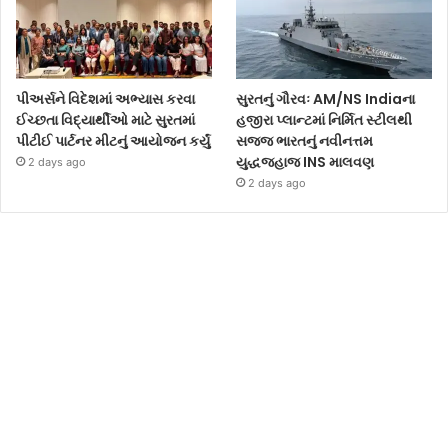
પીઅર્સને વિદેશમાં અભ્યાસ કરવા
સુરતનું ગૌરવઃ AM/NS Indiaના
ઈચ્છતા વિદ્યાર્થીઓ માટે સુરતમાં
હજીરા પ્લાન્ટમાં નિર્મિત સ્ટીલથી
પીટીઈ પાર્ટનર મીટનું આયોજન કર્યું
સજ્જ ભારતનું નવીનત્તમ
યુદ્ધજહાજ INS માલવણ
2 days ago
2 days ago