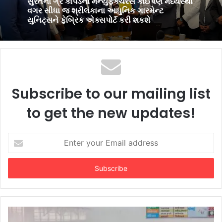
પીઅર્સને વિદેશમાં અભ્યાસ કરવા ઈચ્છતા
વિદ્યાર્થીઓ માટે સુરતમાં પીટીઈ પાર્ટનર મીટનું
આયોજન કર્યું
Subscribe to our mailing list
to get the new updates!
Enter
your
Email
address