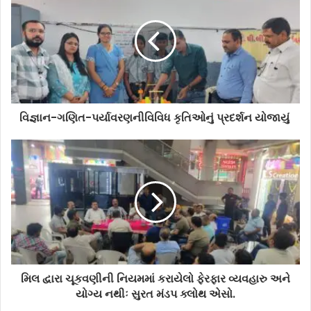
વિજ્ઞાન-ગણિત-પર્યાવરણનીવિવિધ કૃતિઓનું પ્રદર્શન યોજાયું
મિલ દ્વારા ચૂકવણીની નિયમમાં કરાયેલો ફેરફાર વ્યવહારુ અને
યોગ્ય નથીઃ સુરત મંડપ ક્લોથ એસો.