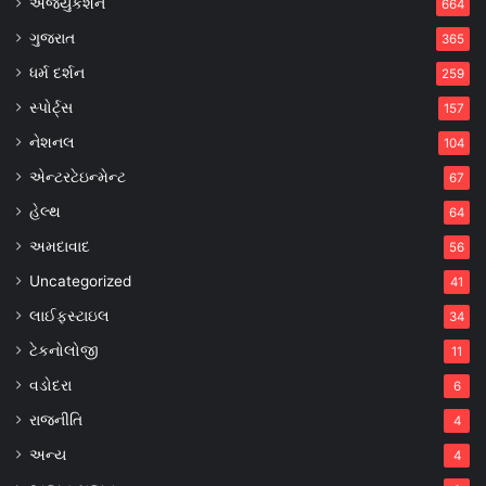
એજ્યુકેશન
664
ગુજરાત
365
ધર્મ દર્શન
259
સ્પોર્ટ્સ
157
નેશનલ
104
એન્ટરટેઇન્મેન્ટ
67
હેલ્થ
64
અમદાવાદ
56
Uncategorized
41
લાઈફસ્ટાઇલ
34
ટેકનોલોજી
11
વડોદરા
6
રાજનીતિ
4
અન્ય
4