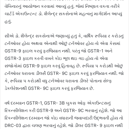
વેબિનારનું આયોજન કરવામાં આવ્યું હતું. જેમાં નિષ્ણાત વકતા તરીકે
ચાર્ટર્ડ એકાઉન્ટન્ટ ડો. શૈલેન્દ્ર સકસેનાએ મહત્વનું માર્ગદર્શન આપ્યું
હતું.
સીએ ડો. શૈલેન્દ્ર સકસેનાએ જણાવ્યું હતું કે, વાર્ષિક રૂપિયા ર કરોડનું
ટર્નઓવર હોય અથવા એનાથી ઓછું ટર્નઓવર હોય તો એવા કેસમાં
GSTR-9 ફાઇલ કરવું ફરજિયાત નથી. પરંતુ જો GSTR-1 અને
GSTR-3 ફાઇલ કરતી વખતે કોઇ ભૂલ થઇ ગઇ હોય તો એવા
સંજોગોમાં GSTR-9 ફાઇલ કરવું હિતાવહ છે. રૂપિયા પ કરોડથી ઓછું
ટર્નઓવર ધરાવતા ડીલર્સે GSTR- 9C ફાઇલ કરવું ફરજિયાત નથી. જો
કે, રૂપિયા પ કરોડથી વધુ ટર્નઓવર ધરાવતા ડીલરે પોતાના સેલ્ફ
ડેકલેરેશનથી GSTR- 9C ફાઇલ કરવું ફરજિયાત છે.
વર્ષ દરમ્યાન GSTR-1, GSTR- 3B બુકસ ઓફ એકાઉન્ટસનું
રિકન્સીલેશન કરી GSTR-9 અને GSTR- 9C ભરવાનું રહેશે. જો આ
રિકન્સીલેશન દરમ્યાન જો કોઇ વધારાની જવાબદારી ઉદ્‌ભવતી હોય તો
DRC-03 દ્વારા ચલણ ભરવાનું રહેશે. જો ડીલર GSTR- 9 ફાઇલ નથી