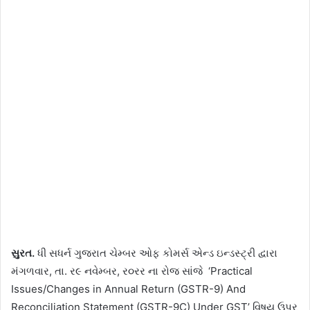
સુરત.
ધી સધર્ન ગુજરાત ચેમ્બર ઓફ કોમર્સ એન્ડ ઇન્ડસ્ટ્રી દ્વારા
મંગળવાર, તા. ર૯ નવેમ્બર, ર૦રર ના રોજ સાંજે ‘Practical
Issues/Changes in Annual Return (GSTR-9) And
Reconciliation Statement (GSTR-9C) Under GST’ વિષય ઉપર