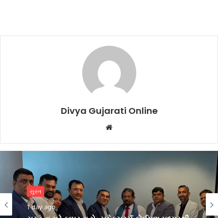
Divya Gujarati Online
Website
બિઝનેસ
2 days ago