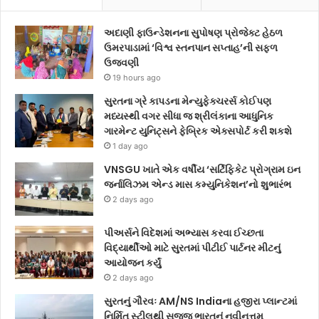
અદાણી ફાઉન્ડેશનના સુપોષણ પ્રોજેક્ટ હેઠળ
ઉમરપાડામાં ‘વિશ્વ સ્તનપાન સપ્તાહ’ની સફળ
ઉજવણી
19 hours ago
સુરતના ગ્રે કાપડના મેન્યુફેક્ચરર્સ કોઈપણ
મધ્યસ્થી વગર સીધા જ શ્રીલંકાના આધુનિક
ગારમેન્ટ યુનિટ્સને ફેબ્રિક એક્સપોર્ટ કરી શકશે
1 day ago
VNSGU ખાતે એક વર્ષીય ‘સર્ટિફિકેટ પ્રોગ્રામ ઇન
જર્નાલિઝમ એન્ડ માસ કમ્યુનિકેશન’નો શુભારંભ
2 days ago
પીઅર્સને વિદેશમાં અભ્યાસ કરવા ઈચ્છતા
વિદ્યાર્થીઓ માટે સુરતમાં પીટીઈ પાર્ટનર મીટનું
આયોજન કર્યું
2 days ago
સુરતનું ગૌરવઃ AM/NS Indiaના હજીરા પ્લાન્ટમાં
નિર્મિત સ્ટીલથી સજ્જ ભારતનું નવીનત્તમ