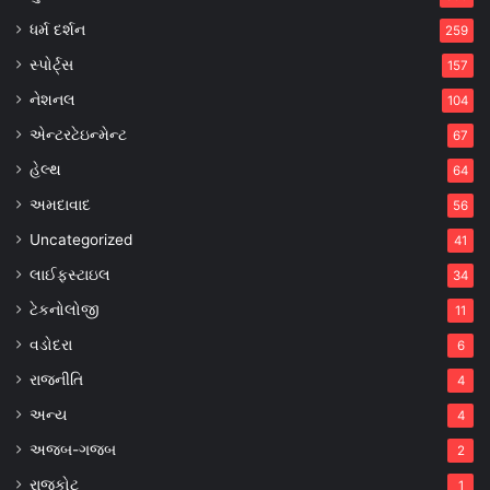
ધર્મ દર્શન
259
સ્પોર્ટ્સ
157
નેશનલ
104
એન્ટરટેઇન્મેન્ટ
67
હેલ્થ
64
અમદાવાદ
56
Uncategorized
41
લાઈફસ્ટાઇલ
34
ટેકનોલોજી
11
વડોદરા
6
રાજનીતિ
4
અન્ય
4
અજબ-ગજબ
2
રાજકોટ
1