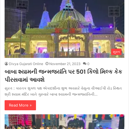
સુરત
Divya Gujarati Online
November 21, 2023
0
બાબા શ્યામની જન્મજયંતિ પર 501 કિલો મિલ્ક કેક
પીરસવામાં આવશે
સુરત : કારતક શુક્લ પક્ષ એકાદશીના શુભ અવસરે વેસુના વીઆઈપી રોડ સ્થિત
શ્રી શ્યામ મંદિર ખાતે ગુરુવારે બાબા શ્યામની જન્મજયંતિની…
Read More »