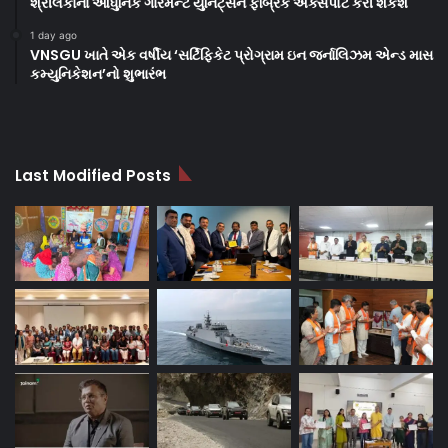
શ્રીલંકાના આધુનિક ગારમેન્ટ યુનિટ્સને ફેબ્રિક એક્સપોર્ટ કરી શકશે
1 day ago
VNSGU ખાતે એક વર્ષીય ‘સર્ટિફિકેટ પ્રોગ્રામ ઇન જર્નાલિઝમ એન્ડ માસ
કમ્યુનિકેશન’નો શુભારંભ
Last Modified Posts