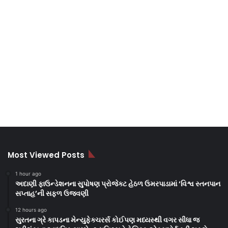
Most Viewed Posts
1 hour ago
અદાણી ફાઉન્ડેશનના સુપોષણ પ્રોજેક્ટ હેઠળ ઉમરપાડામાં ‘વિશ્વ સ્તનપાન
સપ્તાહ’ની સફળ ઉજવણી
12 hours ago
સુરતના ગ્રે કાપડના મેન્યુફેક્ચરર્સ કોઈપણ મધ્યસ્થી વગર સીધા જ