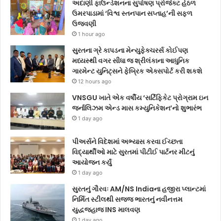
અદાણી ફાઉન્ડેશનના સુપોષણ પ્રોજેક્ટ હેઠળ
ઉમરપાડામાં ‘વિશ્વ સ્તનપાન સપ્તાહ’ની સફળ
ઉજવણી
1 hour ago
સુરતના ગ્રે કાપડના મેન્યુફેક્ચરર્સ કોઈપણ
મધ્યસ્થી વગર સીધા જ શ્રીલંકાના આધુનિક
ગારમેન્ટ યુનિટ્સને ફેબ્રિક એક્સપોર્ટ કરી શકશે
12 hours ago
VNSGU ખાતે એક વર્ષીય ‘સર્ટિફિકેટ પ્રોગ્રામ ઇન
જર્નાલિઝમ એન્ડ માસ કમ્યુનિકેશન’નો શુભારંભ
1 day ago
પીઅર્સને વિદેશમાં અભ્યાસ કરવા ઈચ્છતા
વિદ્યાર્થીઓ માટે સુરતમાં પીટીઈ પાર્ટનર મીટનું
આયોજન કર્યું
1 day ago
સુરતનું ગૌરવઃ AM/NS Indiaના હજીરા પ્લાન્ટમાં
નિર્મિત સ્ટીલથી સજ્જ ભારતનું નવીનત્તમ
યુદ્ધજહાજ INS માલવણ
1 day ago