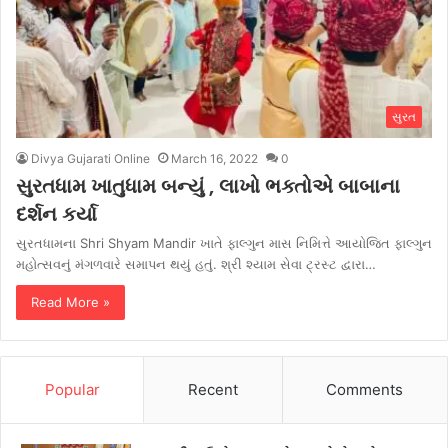
સુરત
Divya Gujarati Online
March 16, 2022
0
સુરતધામ ખાતુધામ બન્યું , લાખો ભક્તોએ બાબાના
દર્શન કર્યા
સુરતધામના Shri Shyam Mandir ખાતે ફાલ્ગુન માસ નિમિત્તે આયોજિત ફાલ્ગુન
મહોત્સવનું મંગળવારે સમાપન થયું હતું. શ્રી શ્યામ સેવા ટ્રસ્ટ દ્વારા…
Read More »
Popular
Recent
Comments