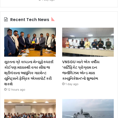
Recent Tech News
સુરતના ગ્રે કાપડના મેન્યુફેક્ચરર્સ
VNSGU ખાતે એક વર્ષીય
કોઈપણ મધ્યસ્થી વગર સીધા જ
‘સર્ટિફિકેટ પ્રોગ્રામ ઇન
શ્રીલંકાના આધુનિક ગારમેન્ટ
જર્નાલિઝમ એન્ડ માસ
યુનિટ્સને ફેબ્રિક એક્સપોર્ટ કરી
કમ્યુનિકેશન’નો શુભારંભ
શકશે
1 day ago
12 hours ago