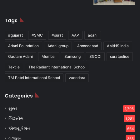
Tags
#gujarat
#SMC
#surat
AAP
adani
Adani Foundation
Adani group
Ahmedabad
AM/NS India
Gautam Adani
Mumbai
Samsung
SGCCI
suratpolice
Textile
The Radiant International School
TM Patel International School
vadodara
Categories
સુરત
1,705
બિઝનેસ
1,281
એજ્યુકેશન
664
ગુજરાત
365