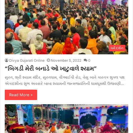
ધર્મ દર્શન
Divya Gujarati Online
November 5, 2022
0
“બિગડી મેરી બનાડે ઓ ખાટુવાલે શ્યામ”
સુરત, શ્રી શ્યામ મંદિર, સુરતધામ, વીઆઈપી રોડ, વેસુ ખાતે કારતક શુક્લ પક્ષ
એકાદશીના શુભ અવસરે બાબા શ્યામની જન્મજયંતિની ધામધૂમથી ઉજવણી…
Read More »