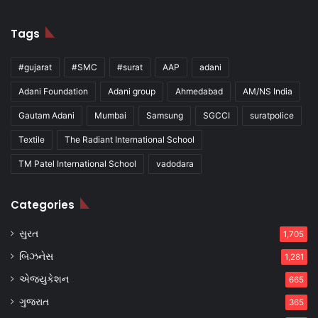
Tags
#gujarat
#SMC
#surat
AAP
adani
Adani Foundation
Adani group
Ahmedabad
AM/NS India
Gautam Adani
Mumbai
Samsung
SGCCI
suratpolice
Textile
The Radiant International School
TM Patel International School
vadodara
Categories
સુરત
1,705
બિઝનેસ
1,281
એજ્યુકેશન
665
ગુજરાત
365