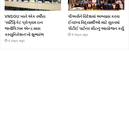
VNSGU ખાતે એક વર્ષીય
પીઅર્સને વિદેશમાં અભ્યાસ કરવા
‘સર્ટિફિકેટ પ્રોગ્રામ ઇન
ઈચ્છતા વિદ્યાર્થીઓ માટે સુરતમાં
જર્નાલિઝમ એન્ડ માસ
પીટીઈ પાર્ટનર મીટનું આયોજન કર્યું
કમ્યુનિકેશન’નો શુભારંભ
4 days ago
4 days ago