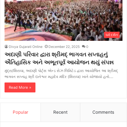
ધર્મ દર્શન
Divya Gujarati Online
December 22, 2025
0
અદાણી પરિવાર દ્વારા શ્રીમદ્ ભાગવત સપ્તાહનું
ઐતિહાસિક અને અભૂતપૂર્વ આયોજન થયું સંપન્ન
મુંદ્રા/શિરાચા, અદાણી પોર્ટ્સ એન્ડ સેઝ લિમિટેડ દ્વારા આયોજિત આ શ્રીમદ્
ભાગવત સપ્તાહ શ્રી દાનેશ્વર મહાદેવ મંદિર (શિરાચા) ખાતે યોજાયો હતો.…
Read More »
Popular
Recent
Comments