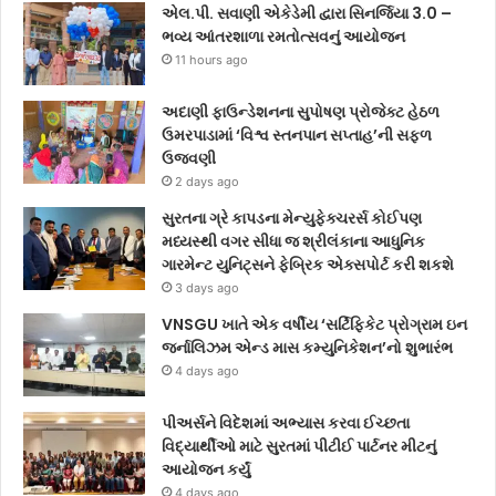
એલ.પી. સવાણી એકેડેમી દ્વારા સિનર્જિયા 3.0 –
ભવ્ય આંતરશાળા રમતોત્સવનું આયોજન
11 hours ago
અદાણી ફાઉન્ડેશનના સુપોષણ પ્રોજેક્ટ હેઠળ
ઉમરપાડામાં ‘વિશ્વ સ્તનપાન સપ્તાહ’ની સફળ
ઉજવણી
2 days ago
સુરતના ગ્રે કાપડના મેન્યુફેક્ચરર્સ કોઈપણ
મધ્યસ્થી વગર સીધા જ શ્રીલંકાના આધુનિક
ગારમેન્ટ યુનિટ્સને ફેબ્રિક એક્સપોર્ટ કરી શકશે
3 days ago
VNSGU ખાતે એક વર્ષીય ‘સર્ટિફિકેટ પ્રોગ્રામ ઇન
જર્નાલિઝમ એન્ડ માસ કમ્યુનિકેશન’નો શુભારંભ
4 days ago
પીઅર્સને વિદેશમાં અભ્યાસ કરવા ઈચ્છતા
વિદ્યાર્થીઓ માટે સુરતમાં પીટીઈ પાર્ટનર મીટનું
આયોજન કર્યું
4 days ago