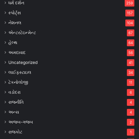
ધર્મ દર્શન
259
સ્પોર્ટ્સ
157
નેશનલ
104
એન્ટરટેઇન્મેન્ટ
67
હેલ્થ
64
અમદાવાદ
56
Uncategorized
41
લાઈફસ્ટાઇલ
34
ટેકનોલોજી
11
વડોદરા
6
રાજનીતિ
4
અન્ય
4
અજબ-ગજબ
2
રાજકોટ
1