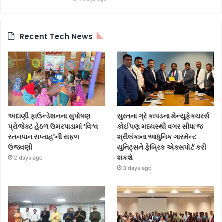
Recent Tech News
અદાણી ફાઉન્ડેશનના સુપોષણ
સુરતના ગ્રે કાપડના મેન્યુફેક્ચરર્સ
પ્રોજેક્ટ હેઠળ ઉમરપાડામાં ‘વિશ્વ
કોઈપણ મધ્યસ્થી વગર સીધા જ
સ્તનપાન સપ્તાહ’ની સફળ
શ્રીલંકાના આધુનિક ગારમેન્ટ
ઉજવણી
યુનિટ્સને ફેબ્રિક એક્સપોર્ટ કરી
શકશે
2 days ago
3 days ago