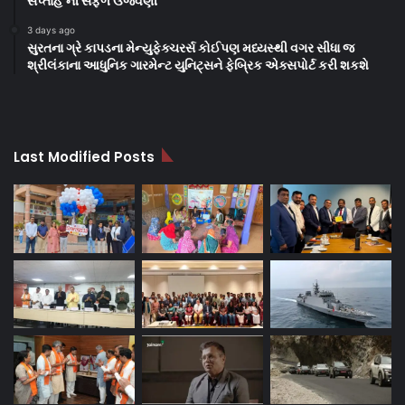
સપ્તાહ’ની સફળ ઉજવણી
3 days ago
સુરતના ગ્રે કાપડના મેન્યુફેક્ચરર્સ કોઈપણ મધ્યસ્થી વગર સીધા જ
શ્રીલંકાના આધુનિક ગારમેન્ટ યુનિટ્સને ફેબ્રિક એક્સપોર્ટ કરી શકશે
Last Modified Posts