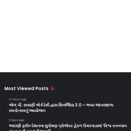
Most Viewed Posts
11 hours ago
એલ.પી. સવાણી એકેડેમી દ્વારા સિનર્જિયા 3.0 – ભવ્ય આંતરશાળા
રમતોત્સવનું આયોજન
2 days ago
અદાણી ફાઉન્ડેશનના સુપોષણ પ્રોજેક્ટ હેઠળ ઉમરપાડામાં ‘વિશ્વ સ્તનપાન