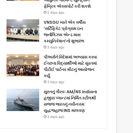
આધુનિક ગારમેન્ટ યુનિટ્સને
ફેબ્રિક એક્સપોર્ટ કરી શકશે
2 days ago
VNSGU ખાતે એક વર્ષીય
‘સર્ટિફિકેટ પ્રોગ્રામ ઇન
જર્નાલિઝમ એન્ડ માસ
કમ્યુનિકેશન’નો શુભારંભ
3 days ago
પીઅર્સને વિદેશમાં અભ્યાસ કરવા
ઈચ્છતા વિદ્યાર્થીઓ માટે સુરતમાં
પીટીઈ પાર્ટનર મીટનું આયોજન
કર્યું
3 days ago
સુરતનું ગૌરવઃ AM/NS Indiaના
હજીરા પ્લાન્ટમાં નિર્મિત સ્ટીલથી
સજ્જ ભારતનું નવીનત્તમ
યુદ્ધજહાજ INS માલવણ
3 days ago