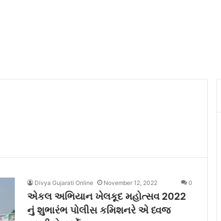
Divya Gujarati Online
November 12, 2022
0
એકલ અભિયાન ખેલકૂદ મહોત્સવ 2022
નું શુભારંભ પોલીસ કમિશનરે એ ધ્વજ