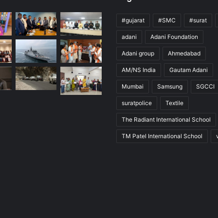
#gujarat
#SMC
#surat
adani
Adani Foundation
Adani group
Ahmedabad
AM/NS India
Gautam Adani
Mumbai
Samsung
SGCCI
suratpolice
Textile
The Radiant International School
TM Patel International School