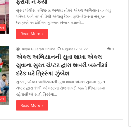
ફરાવી ને કર્યો
સુરત પોલીસ કમિશનર અજય તોમરે એકલ અભિયાન વનબંધુ
પરિષદ અને તાપ્તી વેલી એજ્યુકેશન ફાઉન્ડેશનના સંયુક્ત
ઉપક્રમે આયોજિત ગુજરાત સંભાગ કક્ષાની…
ુરત
Read More »
Divya Gujarati Online
August 12, 2022
0
એકલ અભિયાનની યુવા શાખા એકલ
યુવાના સુરત ચેપ્ટર દ્વારા શબરી બસ્તીમાં
દરેક ઘરે ત્રિરંગા ઝુંબેશ
સુરત , એકલ અભિયાનની યુવા શાખા એકલ યુવાના સુરત
ચેપ્ટર દ્વારા 11મી ઓગસ્ટના રોજ શબરી બસ્તી લિંબાયતના
રહેવાસીઓ સાથે ત્રિરંગા…
ુરત
Read More »