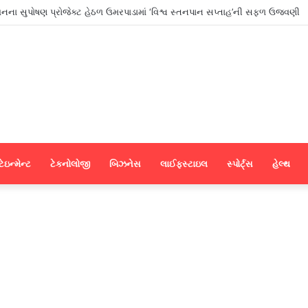
પડના મેન્યુફેક્ચરર્સ કોઈપણ મધ્યસ્થી વગર સીધા જ શ્રીલંકાના આધુનિક ગારમેન્ટ યુનિ
ેઇન્મેન્ટ
ટેકનોલોજી
બિઝનેસ
લાઈફસ્ટાઇલ
સ્પોર્ટ્સ
હેલ્થ