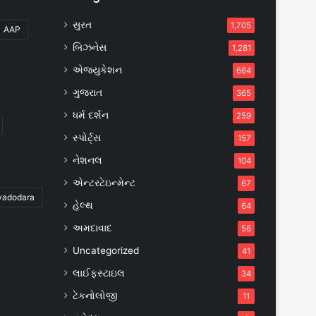
સુરત
1,705
AAP
બિઝનેસ
1,281
એજ્યુકેશન
664
ગુજરાત
365
ધર્મ દર્શન
259
સ્પોર્ટ્સ
157
નેશનલ
104
એન્ટરટેઇન્મેન્ટ
67
vadodara
હેલ્થ
64
અમદાવાદ
56
Uncategorized
41
લાઈફસ્ટાઇલ
34
ટેકનોલોજી
11