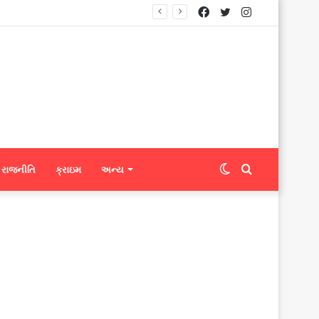
Facebook
Twitter
Instagram
ટ્સને ફેબ્રિક એક્સપોર્ટ કરી શકશે
Switch
Search
રાજનીતિ
ક્રાઇમ
અન્ય
skin
for