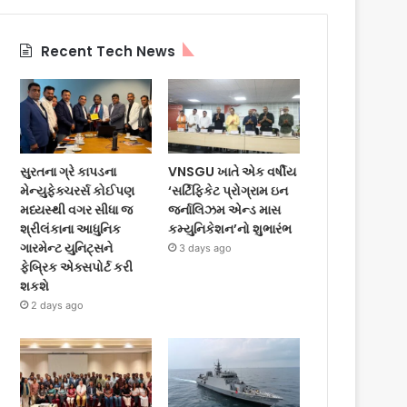
Recent Tech News
સુરતના ગ્રે કાપડના
VNSGU ખાતે એક વર્ષીય
મેન્યુફેક્ચરર્સ કોઈપણ
‘સર્ટિફિકેટ પ્રોગ્રામ ઇન
મધ્યસ્થી વગર સીધા જ
જર્નાલિઝમ એન્ડ માસ
શ્રીલંકાના આધુનિક
કમ્યુનિકેશન’નો શુભારંભ
ગારમેન્ટ યુનિટ્સને
3 days ago
ફેબ્રિક એક્સપોર્ટ કરી
શકશે
2 days ago