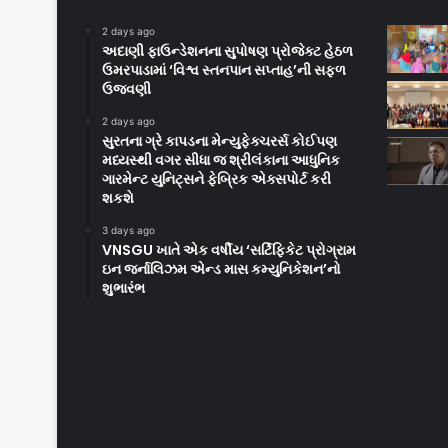
2 days ago
અદાણી ફાઉન્ડેશનના સુપોષણ પ્રોજેક્ટ હેઠળ
ઉમરપાડામાં ‘વિશ્વ સ્તનપાન સપ્તાહ’ની સફળ
ઉજવણી
2 days ago
સુરતના ગ્રે કાપડના મેન્યુફેક્ચરર્સ કોઈપણ
મધ્યસ્થી વગર સીધા જ શ્રીલંકાના આધુનિક
ગારમેન્ટ યુનિટ્સને ફેબ્રિક એક્સપોર્ટ કરી
શકશે
3 days ago
VNSGU ખાતે એક વર્ષીય ‘સર્ટિફિકેટ પ્રોગ્રામ
ઇન જર્નાલિઝમ એન્ડ માસ કમ્યુનિકેશન’નો
શુભારંભ