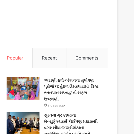
Popular
Recent
Comments
અદાણી ફાઉન્ડેશનના સુપોષણ
પ્રોજેક્ટ હેઠળ ઉમરપાડામાં ‘વિશ્વ
સ્તનપાન સપ્તાહ’ની સફળ
ઉજવણી
2 days ago
સુરતના ગ્રે કાપડના
મેન્યુફેક્ચરર્સ કોઈપણ મધ્યસ્થી
વગર સીધા જ શ્રીલંકાના