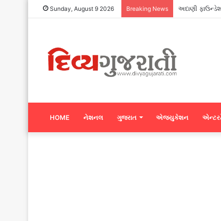
સુરતના ગ્રે કા
Sunday, August 9 2026
Breaking News
HOME
નેશનલ
ગુજરાત
એજ્યુકેશન
એન્ટરટ