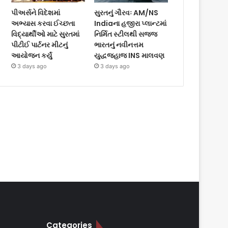
પીઅર્સને વિદેશમાં
સુરતનું ગૌરવઃ AM/NS
અભ્યાસ કરવા ઈચ્છતા
Indiaના હજીરા પ્લાન્ટમાં
વિદ્યાર્થીઓ માટે સુરતમાં
નિર્મિત સ્ટીલથી સજ્જ
પીટીઈ પાર્ટનર મીટનું
ભારતનું નવીનત્તમ
આયોજન કર્યું
યુદ્ધજહાજ INS માલવણ
3 days ago
3 days ago
Categories