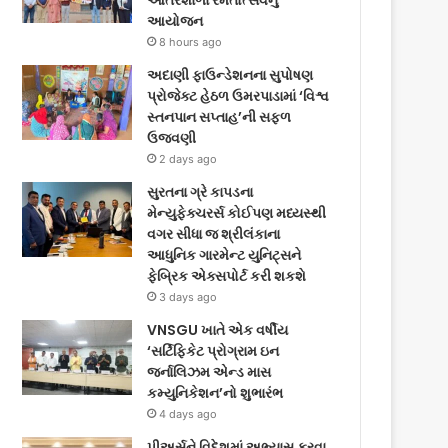
આંતરશાળા રમતોત્સવનું
આયોજન
8 hours ago
અદાણી ફાઉન્ડેશનના સુપોષણ
પ્રોજેક્ટ હેઠળ ઉમરપાડામાં ‘વિશ્વ
સ્તનપાન સપ્તાહ’ની સફળ
ઉજવણી
2 days ago
સુરતના ગ્રે કાપડના
મેન્યુફેક્ચરર્સ કોઈપણ મધ્યસ્થી
વગર સીધા જ શ્રીલંકાના
આધુનિક ગારમેન્ટ યુનિટ્સને
ફેબ્રિક એક્સપોર્ટ કરી શકશે
3 days ago
VNSGU ખાતે એક વર્ષીય
‘સર્ટિફિકેટ પ્રોગ્રામ ઇન
જર્નાલિઝમ એન્ડ માસ
કમ્યુનિકેશન’નો શુભારંભ
4 days ago
પીઅર્સને વિદેશમાં અભ્યાસ કરવા