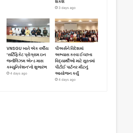
શકશે
3 days ago
VNSGU ખાતે એક વર્ષીય
પીઅર્સને વિદેશમાં
‘સર્ટિફિકેટ પ્રોગ્રામ ઇન
અભ્યાસ કરવા ઈચ્છતા
જર્નાલિઝમ એન્ડ માસ
વિદ્યાર્થીઓ માટે સુરતમાં
કમ્યુનિકેશન’નો શુભારંભ
પીટીઈ પાર્ટનર મીટનું
આયોજન કર્યું
4 days ago
4 days ago