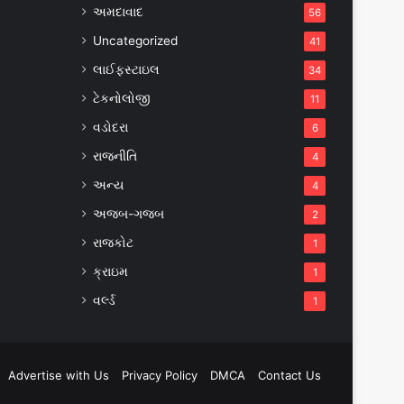
અમદાવાદ
56
Uncategorized
41
લાઈફસ્ટાઇલ
34
ટેકનોલોજી
11
વડોદરા
6
રાજનીતિ
4
અન્ય
4
અજબ-ગજબ
2
રાજકોટ
1
ક્રાઇમ
1
વર્લ્ડ
1
Advertise with Us
Privacy Policy
DMCA
Contact Us