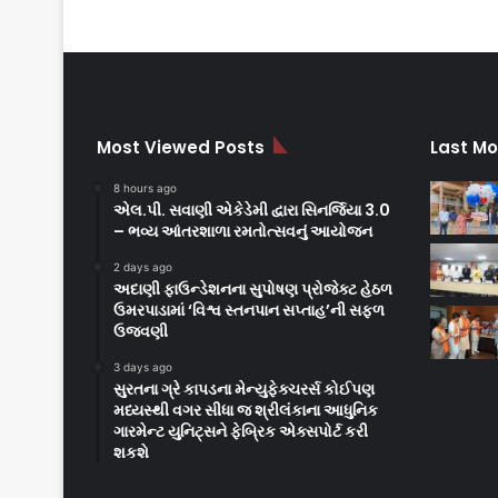
Most Viewed Posts
Last Mo
8 hours ago
એલ.પી. સવાણી એકેડેમી દ્વારા સિનર્જિયા 3.0
– ભવ્ય આંતરશાળા રમતોત્સવનું આયોજન
2 days ago
અદાણી ફાઉન્ડેશનના સુપોષણ પ્રોજેક્ટ હેઠળ
ઉમરપાડામાં ‘વિશ્વ સ્તનપાન સપ્તાહ’ની સફળ
ઉજવણી
3 days ago
સુરતના ગ્રે કાપડના મેન્યુફેક્ચરર્સ કોઈપણ
મધ્યસ્થી વગર સીધા જ શ્રીલંકાના આધુનિક
ગારમેન્ટ યુનિટ્સને ફેબ્રિક એક્સપોર્ટ કરી
શકશે