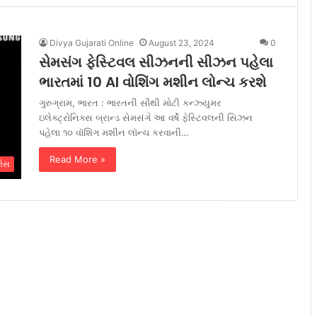
Divya Gujarati Online
August 23, 2024
0
સેમસંગ ફેસ્ટિવલ સીઝનની સીઝન પહેલા
ભારતમાં 10 AI વોશિંગ મશીન લોન્ચ કરશે
ગુરુગ્રામ, ભારત : ભારતની સૌથી મોટી કન્ઝ્યુમર
ઇલેક્ટ્રોનિક્સ બ્રાન્ડ સેમસંગે આ વર્ષે ફેસ્ટિવલની સિઝન
પહેલા ૧૦ વૉશિંગ મશીન લૉન્ચ કરવાની…
Read More »
ેસ