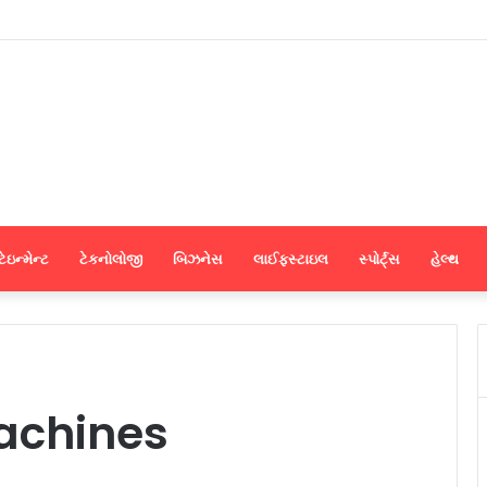
નના સુપોષણ પ્રોજેક્ટ હેઠળ ઉમરપાડામાં ‘વિશ્વ સ્તનપાન સપ્તાહ’ની સફળ ઉજવણી
ેઇન્મેન્ટ
ટેકનોલોજી
બિઝનેસ
લાઈફસ્ટાઇલ
સ્પોર્ટ્સ
હેલ્થ
achines