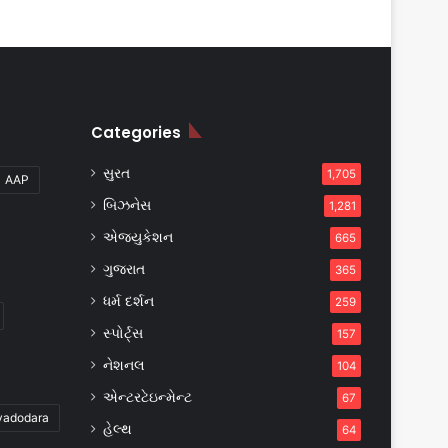
Categories
સુરત
1,705
AAP
બિઝનેસ
1,281
એજ્યુકેશન
665
ગુજરાત
365
ધર્મ દર્શન
259
સ્પોર્ટ્સ
157
નેશનલ
104
એન્ટરટેઇન્મેન્ટ
67
vadodara
હેલ્થ
64