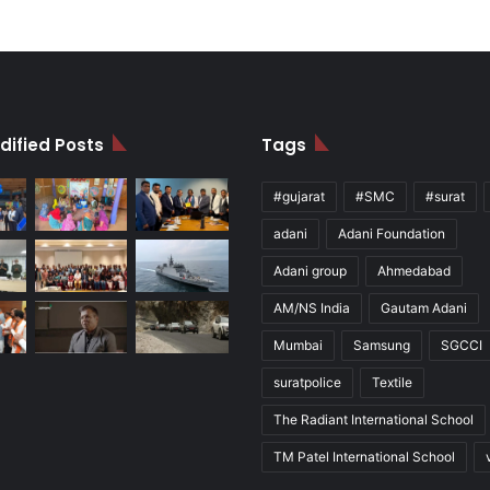
dified Posts
Tags
#gujarat
#SMC
#surat
adani
Adani Foundation
Adani group
Ahmedabad
AM/NS India
Gautam Adani
Mumbai
Samsung
SGCCI
suratpolice
Textile
The Radiant International School
TM Patel International School