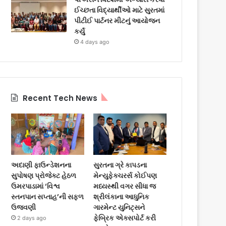
ઈચ્છતા વિદ્યાર્થીઓ માટે સુરતમાં
પીટીઈ પાર્ટનર મીટનું આયોજન
કર્યું
4 days ago
Recent Tech News
અદાણી ફાઉન્ડેશનના
સુરતના ગ્રે કાપડના
સુપોષણ પ્રોજેક્ટ હેઠળ
મેન્યુફેક્ચરર્સ કોઈપણ
ઉમરપાડામાં ‘વિશ્વ
મધ્યસ્થી વગર સીધા જ
સ્તનપાન સપ્તાહ’ની સફળ
શ્રીલંકાના આધુનિક
ઉજવણી
ગારમેન્ટ યુનિટ્સને
ફેબ્રિક એક્સપોર્ટ કરી
2 days ago