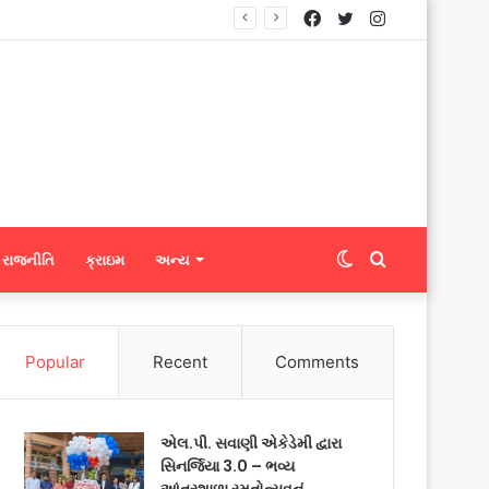
Facebook
Twitter
Instagram
Switch
Search
રાજનીતિ
ક્રાઇમ
અન્ય
skin
for
Popular
Recent
Comments
એલ.પી. સવાણી એકેડેમી દ્વારા
સિનર્જિયા 3.0 – ભવ્ય