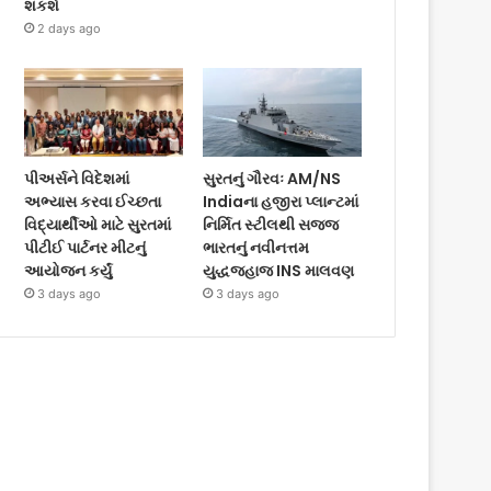
શકશે
2 days ago
પીઅર્સને વિદેશમાં
સુરતનું ગૌરવઃ AM/NS
અભ્યાસ કરવા ઈચ્છતા
Indiaના હજીરા પ્લાન્ટમાં
વિદ્યાર્થીઓ માટે સુરતમાં
નિર્મિત સ્ટીલથી સજ્જ
પીટીઈ પાર્ટનર મીટનું
ભારતનું નવીનત્તમ
આયોજન કર્યું
યુદ્ધજહાજ INS માલવણ
3 days ago
3 days ago