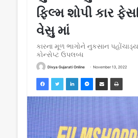
ફિલ્મ શોપી કાર ફેસલ
વેસુ માં
કારના મૂળ ભાગોને નુકસાન પહોંચાડ
કોન્સેપ્ટ ઉપલબ્ધ
Divya Gujarati Online
November 13, 2022
Facebook
Twitter
LinkedIn
Messenger
Share via Email
Print