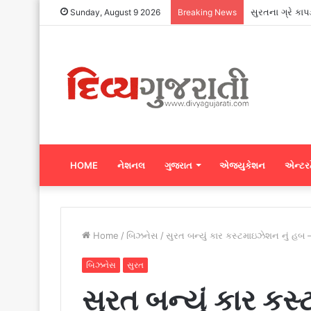
સુરતના ગ્રે કા
Sunday, August 9 2026
Breaking News
HOME
નેશનલ
ગુજરાત
એજ્યુકેશન
એન્ટરટ
Home
/
બિઝનેસ
/
સુરત બન્યું કાર કસ્ટમાઇઝેશન નું હબ – 
બિઝનેસ
સુરત
સુરત બન્યું કાર કસ