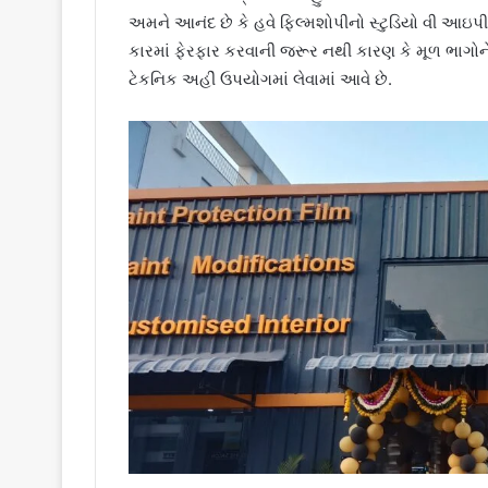
અમને આનંદ છે કે હવે ફિલ્મશોપીનો સ્ટુડિયો વી આઇપી ર
કારમાં ફેરફાર કરવાની જરૂર નથી કારણ કે મૂળ ભાગો
ટેકનિક અહીં ઉપયોગમાં લેવામાં આવે છે.