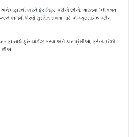
ને બહારથી કારને ફેસલિફ્ટ કરીએ છીએ. ભારતમાં 1લી વખત
ટને કાયમી ધોરણે સુરક્ષિત રાખવા માટે કોમ્પ્યુટરાઈઝ કટીંગ
ંદર નફા સાથે ફ્રેન્ચાઈઝ કરવા અને કાર પ્રેમીઓ, ફ્રેન્ચાઈઝી
ીએ છીએ.