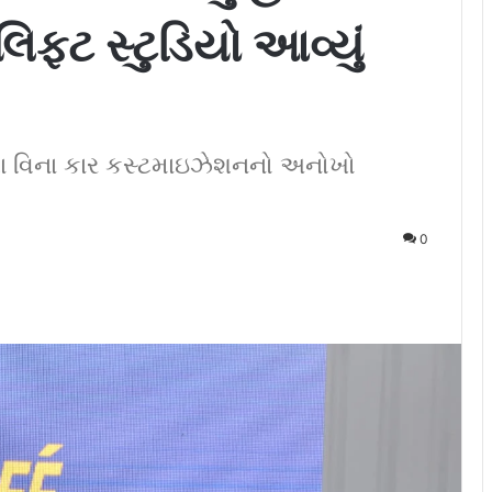
િફ્ટ સ્ટુડિયો આવ્યું
્યા વિના કાર કસ્ટમાઇઝેશનનો અનોખો
0