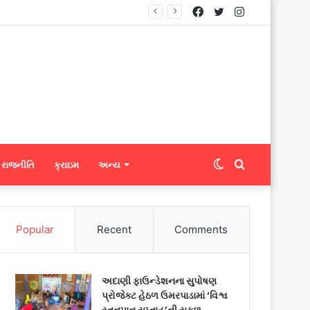
Facebook
Twitter
Instagram
ટ્સને ફેબ્રિક એક્સપોર્ટ કરી શકશે
Switch
Search
રાજનીતિ
ક્રાઇમ
અન્ય
skin
for
Popular
Recent
Comments
અદાણી ફાઉન્ડેશનના સુપોષણ
પ્રોજેક્ટ હેઠળ ઉમરપાડામાં ‘વિશ્વ