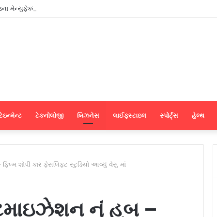
પડના મેન્યુફેક્ચરર્સ કોઈપણ મધ્યસ્થી વગર સીધા જ શ્રીલંકાના આધુનિક ગારમેન્ટ યુનિ
ેઇન્મેન્ટ
ટેકનોલોજી
બિઝનેસ
લાઈફસ્ટાઇલ
સ્પોર્ટ્સ
હેલ્થ
ફિલ્મ શોપી કાર ફેસલિફ્ટ સ્ટુડિયો આવ્યું વેસુ માં
્ટમાઇઝેશન નું હબ –