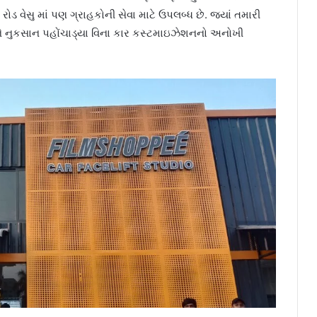
ોડ વેસુ માં પણ ગ્રાહકોની સેવા માટે ઉપલબ્ધ છે. જ્યાં તમારી
ને નુકસાન પહોંચાડ્યા વિના કાર કસ્ટમાઇઝેશનનો અનોખી