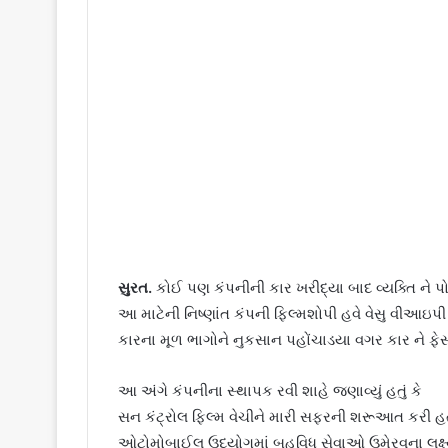
સુરત.
કોઈ પણ કંપનીની કાર ખરીદ્યા બાદ વ્યક્તિ ને પો
આ માટેની નિષ્ણાંત કંપની ફિલ્મશોપી હવે વેસુ વીઆઇપી 
કારના મૂળ ભાગોને નુકસાન પહોંચાડયા વગર કાર ને ફે
આ અંગે કંપનીના સ્થાપક રવી શાહે જણાવ્યું હતું કે
સન કંટ્રોલ ફિલ્મ વેચીને મારી સફરની શરૂઆત કરી હતી
ઓટોમોબાઈલ ઉદ્યોગમાં બહુવિધ સેવાઓ ઉમેરવના લક્ષ્ય