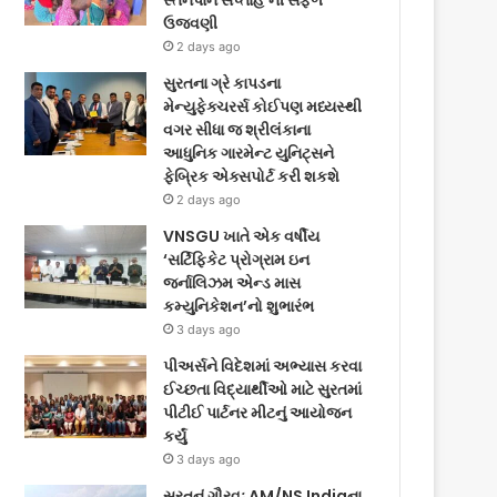
સ્તનપાન સપ્તાહ’ની સફળ
ઉજવણી
2 days ago
સુરતના ગ્રે કાપડના
મેન્યુફેક્ચરર્સ કોઈપણ મધ્યસ્થી
વગર સીધા જ શ્રીલંકાના
આધુનિક ગારમેન્ટ યુનિટ્સને
ફેબ્રિક એક્સપોર્ટ કરી શકશે
2 days ago
VNSGU ખાતે એક વર્ષીય
‘સર્ટિફિકેટ પ્રોગ્રામ ઇન
જર્નાલિઝમ એન્ડ માસ
કમ્યુનિકેશન’નો શુભારંભ
3 days ago
પીઅર્સને વિદેશમાં અભ્યાસ કરવા
ઈચ્છતા વિદ્યાર્થીઓ માટે સુરતમાં
પીટીઈ પાર્ટનર મીટનું આયોજન
કર્યું
3 days ago
સુરતનું ગૌરવઃ AM/NS Indiaના