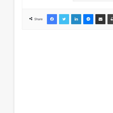
Facebook
Twitter
LinkedIn
Messenger
Share via Emai
Share