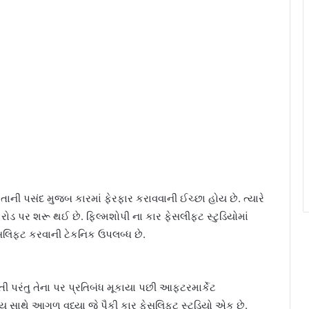
તાની પસંદ મુજબ કારમાં ફેરફાર કરાવવાની ઈચ્છા હોય છે. ત્યારે
રોડ પર શરૂ થઈ છે. ફિલ્મશોપી ના કાર ફેસલીફ્ટ સ્ટુડિયોમાં
સલિફ્ટ કરવાની ટેકનિક ઉપલબ્ધ છે.
 પરંતુ તેના પર પ્રતિબંધ મૂકાયા પછી આફ્ટરમાર્કેટ
 સાથે આગળ વધ્યા જે પૈકી કાર ફેસલિફ્ટ સ્ટુડિયો એક છે.