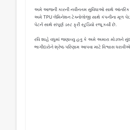
અમે આજની કારની નવીનતમ સુવિધાઓ સાથે આંતરિક અ
અમે TPU લેમિનેશન ટેક્નોલોજી સાથે કંપનીના મૂળ પેઇન્
પેટર્ન સાથે સંપૂર્ણ ડસ્ટ ફ્રી સ્ટુડિયો રજૂ કર્યો છે.
રવિ શાહે વધુમાં જણાવ્યુ હતુ કે અમે અમારા મોડલને સુ
ભાગીદારોને શ્રેષ્ઠ પરિણામ આપવા માટે વિશ્વાસ ધરાવ