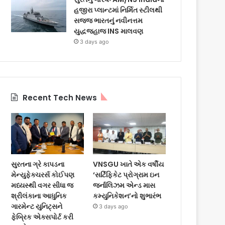
હજીરા પ્લાન્ટમાં નિર્મિત સ્ટીલથી
સજ્જ ભારતનું નવીનત્તમ
યુદ્ધજહાજ INS માલવણ
3 days ago
Recent Tech News
સુરતના ગ્રે કાપડના
VNSGU ખાતે એક વર્ષીય
મેન્યુફેક્ચરર્સ કોઈપણ
‘સર્ટિફિકેટ પ્રોગ્રામ ઇન
મધ્યસ્થી વગર સીધા જ
જર્નાલિઝમ એન્ડ માસ
શ્રીલંકાના આધુનિક
કમ્યુનિકેશન’નો શુભારંભ
ગારમેન્ટ યુનિટ્સને
3 days ago
ફેબ્રિક એક્સપોર્ટ કરી