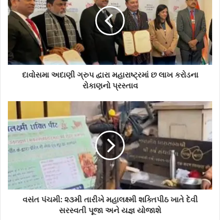
દાવોસમા અદાણી ગ્રુપ દ્વારા મહારાષ્ટ્રમાં છ લાખ કરોડના
રોકાણનો પ્રસ્તાવ
વસંત પંચમી: ૨૩મી તારીખે મહાલક્ષ્મી શક્તિપીઠ ખાતે દેવી
સરસ્વતી પૂજા અને યજ્ઞ યોજાશે