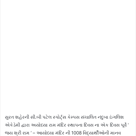
સુરત શહેરની સી.બી પટેલ સ્પોર્ટ્સ કેમ્પસ સંચાલિત નંદુબા ઇંગલિશ
એકેડેમી દ્વારા અયોધ્યા રામ મંદિર સ્થાપના દિવસ ના એક દિવસ પૂર્વે ‘
જય શ્રી રામ ‘ – આયોધ્યા મંદિર ની 1008 વિદ્યાર્થીઓની માનવ