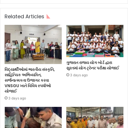
Related Articles
ગુજરાત રાજ્ય યોગ બોર્ડ દ્વારા
સુરતમાં યોગ ટ્રેનર પરીક્ષા યોજાઈ
વિદ્યાર્થીઓમાં ભારતીય સંસ્કૃતિ,
સાહિત્યિક અભિવ્યક્તિ,
3 days ago
સર્જનાત્મકતા ઉજાગર કરવા
VNSGU ખાતે વિવિધ સ્પર્ધાઓ
યોજાઈ
3 days ago