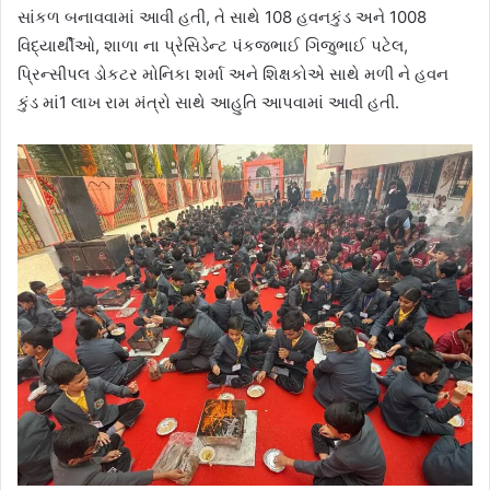
સાંકળ બનાવવામાં આવી હતી, તે સાથે 108 હવનકુંડ અને 1008
વિદ્યાર્થીઓ, શાળા ના પ્રેસિડેન્ટ પંકજભાઈ ગિજુભાઈ પટેલ,
પ્રિન્સીપલ ડોકટર મોનિકા શર્મા અને શિક્ષકોએ સાથે મળી ને હવન
કુંડ માં1 લાખ રામ મંત્રો સાથે આહુતિ આપવામાં આવી હતી.