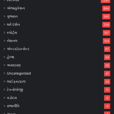
બિઝનેસ
1,281
એજ્યુકેશન
664
ગુજરાત
365
ધર્મ દર્શન
259
સ્પોર્ટ્સ
157
નેશનલ
104
એન્ટરટેઇન્મેન્ટ
67
હેલ્થ
64
અમદાવાદ
56
Uncategorized
41
લાઈફસ્ટાઇલ
34
ટેકનોલોજી
11
વડોદરા
6
રાજનીતિ
4