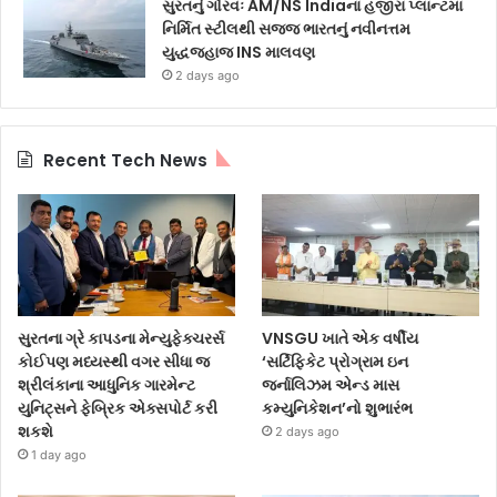
સુરતનું ગૌરવઃ AM/NS Indiaના હજીરા પ્લાન્ટમાં
નિર્મિત સ્ટીલથી સજ્જ ભારતનું નવીનત્તમ
યુદ્ધજહાજ INS માલવણ
2 days ago
Recent Tech News
સુરતના ગ્રે કાપડના મેન્યુફેક્ચરર્સ
VNSGU ખાતે એક વર્ષીય
કોઈપણ મધ્યસ્થી વગર સીધા જ
‘સર્ટિફિકેટ પ્રોગ્રામ ઇન
શ્રીલંકાના આધુનિક ગારમેન્ટ
જર્નાલિઝમ એન્ડ માસ
યુનિટ્સને ફેબ્રિક એક્સપોર્ટ કરી
કમ્યુનિકેશન’નો શુભારંભ
શકશે
2 days ago
1 day ago