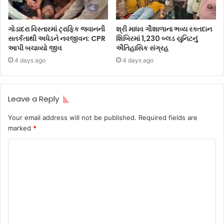
ગોડાદરા વિસ્તારમાં ટ્રાફિક જવાનની
શ્રી માધવ ગૌશાળાના ભવ્ય રક્તદાન
સતર્કતાથી અધેડને નવજીવન: CPR
શિબિરમાં 1,230 બ્લડ યુનિટનું
આપી બચાવ્યો જીવ
ઐતિહાસિક સંગ્રહ
4 days ago
4 days ago
Leave a Reply
Your email address will not be published.
Required fields are
marked
*