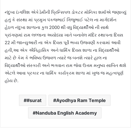
નંદુબા ઇંગલિશ એકેડેમીની પ્રિન્સિપલ ડોકટર મોનિકા શર્માએ જણાવ્યું
હતું કે સંસ્થા માં પ્રમુખ પંકજભાઈ ગિજુભાઈ પટેલ ના માર્ગદર્શન
હેઠળ નંદુબા શાળાના કુલ 2000 થી વધુ વિદ્યાર્થીઓ ની સાથે
પ્રાંગણમાં રામ લલ્લાના અયોધ્યા ખાતે બનાવેલ મંદિર સ્થાપના દિવસ
22 મી જાન્યુઆરી ના એક દિવસ પૂર્વે ભવ્ય ઉજવણી કરવામાં આવી
હતી,આ એક ઐતિહાસિક અને ધાર્મિક દિવસ શાળા ના વિદ્યાર્થીઓ
માટે છે કેમ કે ભવિષ્ય ઉજ્વળ ત્યારે જ બનશે ત્યારે હાલ ના
વિદ્યાર્થીઓ સંસ્કારી અને ભગવાન રામ જેવા ઉત્તમ મનુષ્ય સાબિત થશે
એટલે આવા પ્રકાર ના ધાર્મિક કાર્યક્રમ શાળા માં ખુજ જ મહત્વપૂર્ણ
હોય છે.
#surat
Ayodhya Ram Temple
Nanduba English Academy