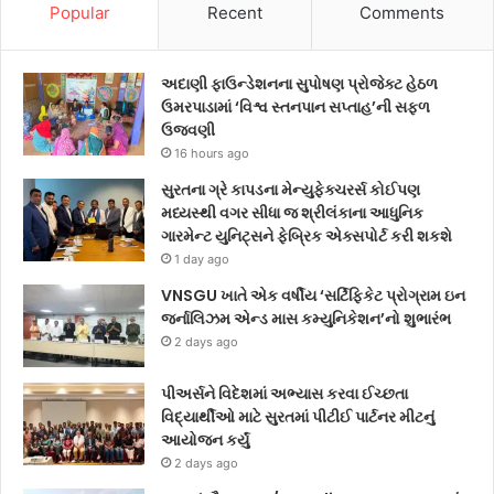
Popular
Recent
Comments
અદાણી ફાઉન્ડેશનના સુપોષણ પ્રોજેક્ટ હેઠળ
ઉમરપાડામાં ‘વિશ્વ સ્તનપાન સપ્તાહ’ની સફળ
ઉજવણી
16 hours ago
સુરતના ગ્રે કાપડના મેન્યુફેક્ચરર્સ કોઈપણ
મધ્યસ્થી વગર સીધા જ શ્રીલંકાના આધુનિક
ગારમેન્ટ યુનિટ્સને ફેબ્રિક એક્સપોર્ટ કરી શકશે
1 day ago
VNSGU ખાતે એક વર્ષીય ‘સર્ટિફિકેટ પ્રોગ્રામ ઇન
જર્નાલિઝમ એન્ડ માસ કમ્યુનિકેશન’નો શુભારંભ
2 days ago
પીઅર્સને વિદેશમાં અભ્યાસ કરવા ઈચ્છતા
વિદ્યાર્થીઓ માટે સુરતમાં પીટીઈ પાર્ટનર મીટનું
આયોજન કર્યું
2 days ago