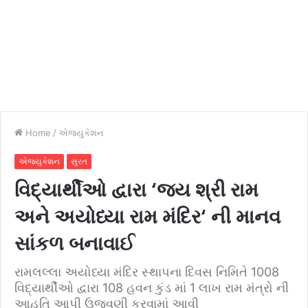
Home
/
એજ્યુકેશન
એજ્યુકેશન
સુરત
વિદ્યાર્થીઓ દ્વારા ‘જય શ્રી રામ
અને અયોધ્યા રામ મંદિર‘ ની માનવ
સાંકળ બનાવાઈ
રામલલ્લા અયોધ્યા મંદિર સ્થાપના દિવસ નિમિતે 1008
વિદ્યાર્થીઓ દ્વારા 108 હવન કુંડ માં 1 લાખ રામ મંત્રો ની
આહુતિ આપી ઉજવણી કરવામાં આવી