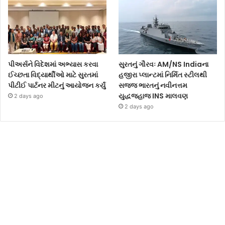
પીઅર્સને વિદેશમાં અભ્યાસ કરવા
સુરતનું ગૌરવઃ AM/NS Indiaના
ઈચ્છતા વિદ્યાર્થીઓ માટે સુરતમાં
હજીરા પ્લાન્ટમાં નિર્મિત સ્ટીલથી
પીટીઈ પાર્ટનર મીટનું આયોજન કર્યું
સજ્જ ભારતનું નવીનત્તમ
યુદ્ધજહાજ INS માલવણ
2 days ago
2 days ago