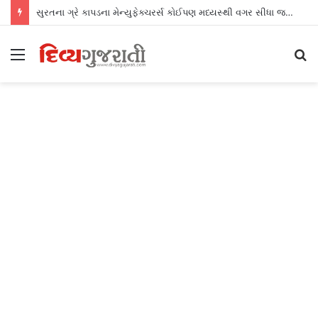
સુરતના ગ્રે કાપડના મેન્યુફેક્ચરર્સ કોઈપણ મધ્યસ્થી વગર સીધા જ શ્રીલંકાના આધુનિક ગારમેન્ટ યુનિટ્સને ફેબ્રિક એક્સપોર્ટ કરી શકશે
Menu
S
fo