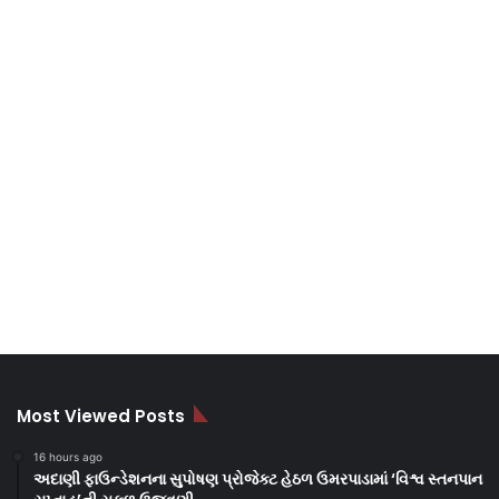
Most Viewed Posts
16 hours ago
અદાણી ફાઉન્ડેશનના સુપોષણ પ્રોજેક્ટ હેઠળ ઉમરપાડામાં ‘વિશ્વ સ્તનપાન