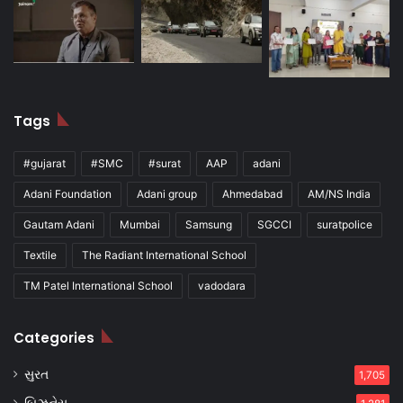
Tags
#gujarat
#SMC
#surat
AAP
adani
Adani Foundation
Adani group
Ahmedabad
AM/NS India
Gautam Adani
Mumbai
Samsung
SGCCI
suratpolice
Textile
The Radiant International School
TM Patel International School
vadodara
Categories
સુરત
1,705