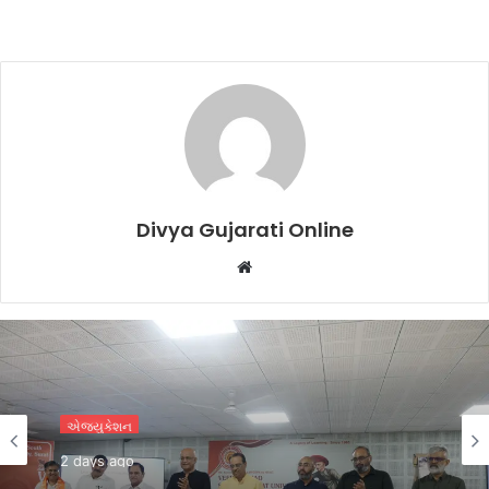
Divya Gujarati Online
Website
એજ્યુકેશન
2 days ago
VNSGU ખાતે એક વર્ષીય ‘સર્ટિફિકેટ પ્રોગ્રામ ઇન