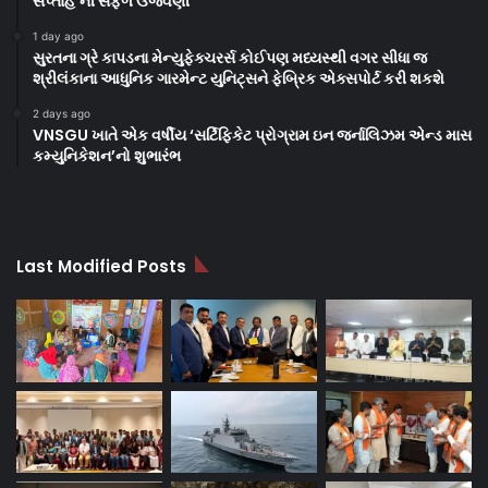
સપ્તાહ’ની સફળ ઉજવણી
1 day ago
સુરતના ગ્રે કાપડના મેન્યુફેક્ચરર્સ કોઈપણ મધ્યસ્થી વગર સીધા જ
શ્રીલંકાના આધુનિક ગારમેન્ટ યુનિટ્સને ફેબ્રિક એક્સપોર્ટ કરી શકશે
2 days ago
VNSGU ખાતે એક વર્ષીય ‘સર્ટિફિકેટ પ્રોગ્રામ ઇન જર્નાલિઝમ એન્ડ માસ
કમ્યુનિકેશન’નો શુભારંભ
Last Modified Posts