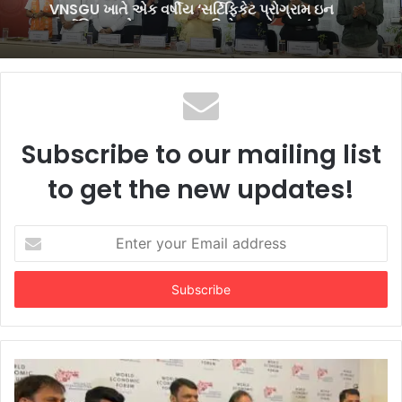
જર્નાલિઝમ એન્ડ માસ કમ્યુનિકેશન’નો શુભારંભ
Subscribe to our mailing list
to get the new updates!
Enter
your
Email
address