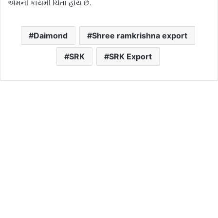
એમની કાયમી ચિંતા હોય છે.
Daimond
Shree ramkrishna export
SRK
SRK Export