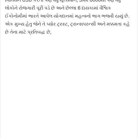
લોકોને રોજગારી પૂરી પડે છે અને છેલ્લા 6 દાયકામાં વૈશ્વિક
ઈકોનોમીમાં ભારતે આપેલ યોગદાનમાં મહત્વનો ભાગ ભજવી રહ્યું છે.
એક મુખ્ય હેતુ જેને તે પ્યોર ટ્રસ્ટ, ટ્રાન્સપરન્સી અને મક્કમતા કહે
છે તેના માટે પ્રતિબદ્ધ છે,