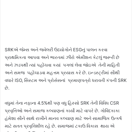
SRKએ જેમ્સ અને જ્વેલરી ઉધ્યોગોને ESGનું પાલન કરવા
પ્રાથમિકતા આપવા અને ભારતમાં ઝીરો એમીશન કેટલું જરૂરી છે
અને ઝડપથી ત્યાં પહોંચવા કયાં પગલાં લેવા જોઇએ તેની માહિતી
અને સમજ પહોંચાડવા મહત્તમ પ્રયાસ કરે છે. ઇન્ડસ્ટ્રીમાં સૌથી
વધારે ISO, સિસ્ટમ અને પ્રોસેસનાં પ્રમાણપત્રો ધરાવતી કંપની SRK
છે.
વધુમાં તેના નફાના 4.5%થી પણ વધુ હિસ્સો SRK તેની વિવિધ CSR
પ્રવૃત્તિઓ અને સમાજ કલ્યાણનાં કાર્યો માટે વાપરે છે. ગોવિંદકાકા
હંમેશા સૌને સાથે રાખીને માનવ કલ્યાણ માટે અને સામાજિક ઉત્કર્ષ
માટે સતત પ્રવૃત્તિશીલ રહે છે. સમાજમાં ટકાઉ વિકાસ થાય એ