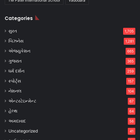
TM Patel International School
vadodara
Categories
સુરત
1,705
બિઝનેસ
1,281
એજ્યુકેશન
665
ગુજરાત
365
ધર્મ દર્શન
259
સ્પોર્ટ્સ
157
નેશનલ
104
એન્ટરટેઇન્મેન્ટ
67
હેલ્થ
64
અમદાવાદ
56
Uncategorized
41