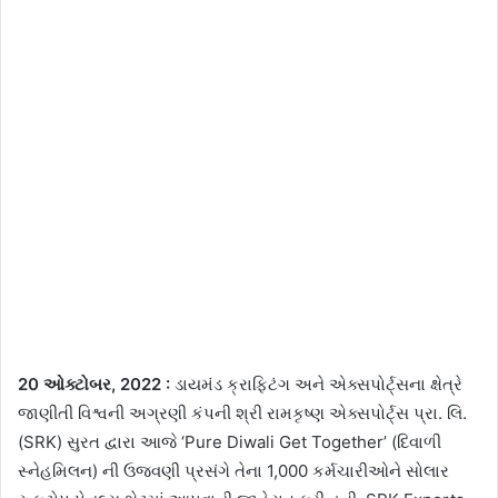
20 ઓક્ટોબર, 2022 :
ડાયમંડ ક્રાફ્ટિંગ અને એક્સપોર્ટ્સના ક્ષેત્રે
જાણીતી વિશ્વની અગ્રણી કંપની શ્રી રામકૃષ્ણ એક્સપોર્ટ્સ પ્રા. લિ.
(SRK) સુરત દ્વારા આજે ‘Pure Diwali Get Together’ (દિવાળી
સ્નેહમિલન) ની ઉજવણી પ્રસંગે તેના 1,000 કર્મચારીઓને સોલાર