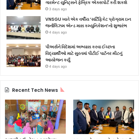
ગારમેન્ટ યુનિટ્સને ફેબ્રિક એક્સપોર્ટ કરી શકશે
3 days ago
VNSGU ખાતે એક વર્ષીય ‘સર્ટિફિકેટ પ્રોગ્રામ ઇન
જર્નાલિઝમ એન્ડ માસ કમ્યુનિકેશન’નો શુભારંભ
4 days ago
પીઅર્સને વિદેશમાં અભ્યાસ કરવા ઈચ્છતા
વિદ્યાર્થીઓ માટે સુરતમાં પીટીઈ પાર્ટનર મીટનું
આયોજન કર્યું
4 days ago
Recent Tech News