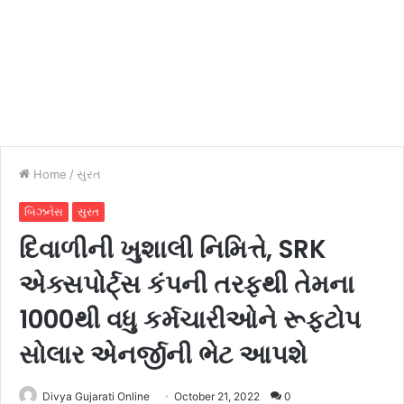
Home
/
સુરત
બિઝનેસ
સુરત
દિવાળીની ખુશાલી નિમિત્તે, SRK
એક્સપોર્ટ્સ કંપની તરફથી તેમના
1000થી વધુ કર્મચારીઓને રૂફટોપ
સોલાર એનર્જીની ભેટ આપશે
Divya Gujarati Online
October 21, 2022
0