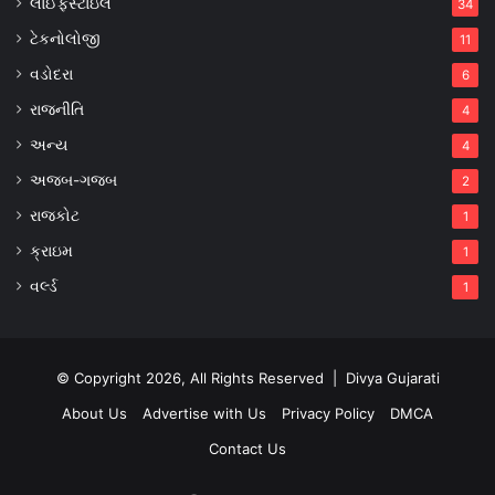
લાઈફસ્ટાઇલ
34
ટેકનોલોજી
11
વડોદરા
6
રાજનીતિ
4
અન્ય
4
અજબ-ગજબ
2
રાજકોટ
1
ક્રાઇમ
1
વર્લ્ડ
1
© Copyright 2026, All Rights Reserved |
Divya Gujarati
About Us
Advertise with Us
Privacy Policy
DMCA
Contact Us