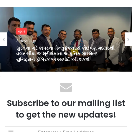
બિઝનેસ
4 days ago
પીઅર્સને વિદેશમાં અભ્યાસ કરવા ઈચ્છતા
વિદ્યાર્થીઓ માટે સુરતમાં પીટીઈ પાર્ટનર મીટનું
આયોજન કર્યું
Subscribe to our mailing list
to get the new updates!
Enter