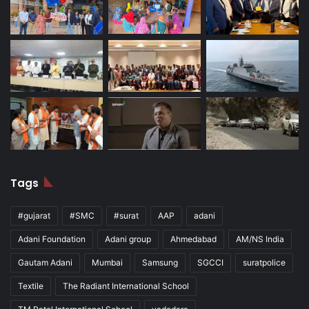
Tags
#gujarat
#SMC
#surat
AAP
adani
Adani Foundation
Adani group
Ahmedabad
AM/NS India
Gautam Adani
Mumbai
Samsung
SGCCI
suratpolice
Textile
The Radiant International School