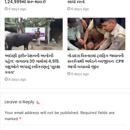
1,24,999થી શરૂ થાય છે
સાચો રસ્તો
6 days ago
6 days ago
અદાણી ફાઉન્ડેશનની અનોખી
ગોડાદરા વિસ્તારમાં ટ્રાફિક જવાનની
પહેલ: વાગરાના 30 ગામોમાં 4,915
સતર્કતાથી અધેડને નવજીવન: CPR
પશુઓને અપાયું રસીકરણનું ‘સુરક્ષા
આપી બચાવ્યો જીવ
કવચ’
6 days ago
6 days ago
Leave a Reply
Your email address will not be published.
Required fields are
marked
*