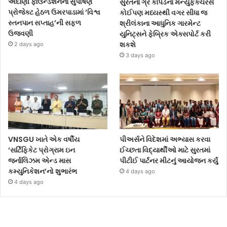
અદાણી ફાઉન્ડેશનના સુપોષણ
સુરતના ગ્રે કાપડના મેન્યુફેક્ચરર્સ
પ્રોજેક્ટ હેઠળ ઉમરપાડામાં ‘વિશ્વ
કોઈપણ મધ્યસ્થી વગર સીધા જ
સ્તનપાન સપ્તાહ’ની સફળ
શ્રીલંકાના આધુનિક ગારમેન્ટ
ઉજવણી
યુનિટ્સને ફેબ્રિક એક્સપોર્ટ કરી
શકશે
2 days ago
3 days ago
VNSGU ખાતે એક વર્ષીય
પીઅર્સને વિદેશમાં અભ્યાસ કરવા
‘સર્ટિફિકેટ પ્રોગ્રામ ઇન
ઈચ્છતા વિદ્યાર્થીઓ માટે સુરતમાં
જર્નાલિઝમ એન્ડ માસ
પીટીઈ પાર્ટનર મીટનું આયોજન કર્યું
કમ્યુનિકેશન’નો શુભારંભ
4 days ago
4 days ago