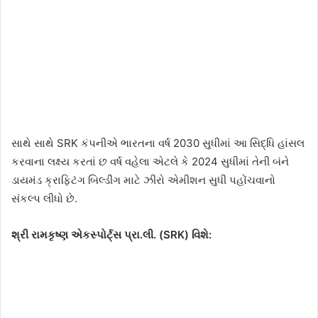
સાથે સાથે SRK કંપનીએ ભારતના વર્ષ 2030 સુધીમાં આ સિદ્ધિ હાંસલ
કરવાના લક્ષ્ય કરતાં છ વર્ષ વહેલા એટલે કે 2024 સુધીમાં તેની બંને
ડાયમંડ ક્રાફ્ટિંગ બિલ્ડીંગ માટે ઝીરો એમીશન સુધી પહોંચવાનો
સંકલ્પ લીધો છે.
શ્રી રામકૃષ્ણ એકસ્પોર્ટ્સ પ્રા.લી. (SRK) વિશે: