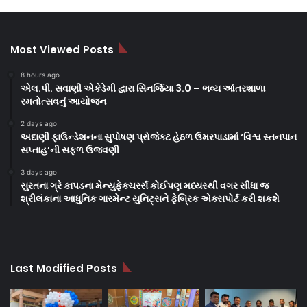
Most Viewed Posts
8 hours ago
એલ.પી. સવાણી એકેડેમી દ્વારા સિનર્જિયા 3.0 – ભવ્ય આંતરશાળા
રમતોત્સવનું આયોજન
2 days ago
અદાણી ફાઉન્ડેશનના સુપોષણ પ્રોજેક્ટ હેઠળ ઉમરપાડામાં ‘વિશ્વ સ્તનપાન
સપ્તાહ’ની સફળ ઉજવણી
3 days ago
સુરતના ગ્રે કાપડના મેન્યુફેક્ચરર્સ કોઈપણ મધ્યસ્થી વગર સીધા જ
શ્રીલંકાના આધુનિક ગારમેન્ટ યુનિટ્સને ફેબ્રિક એક્સપોર્ટ કરી શકશે
Last Modified Posts