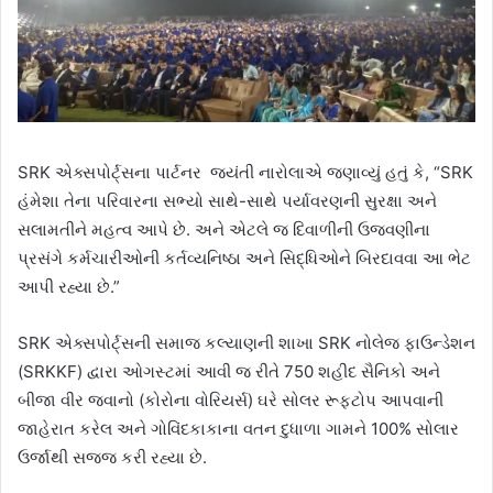
SRK એક્સપોર્ટ્સના પાર્ટનર જયંતી નારોલાએ જણાવ્યું હતું કે, “SRK
હંમેશા તેના પરિવારના સભ્યો સાથે-સાથે પર્યાવરણની સુરક્ષા અને
સલામતીને મહત્વ આપે છે. અને એટલે જ દિવાળીની ઉજવણીના
પ્રસંગે કર્મચારીઓની કર્તવ્યનિષ્ઠા અને સિદ્ધિઓને બિરદાવવા આ ભેટ
આપી રહ્યા છે.”
SRK એક્સપોર્ટ્સની સમાજ કલ્યાણની શાખા SRK નોલેજ ફાઉન્ડેશન
(SRKKF) દ્વારા ઓગસ્ટમાં આવી જ રીતે 750 શહીદ સૈનિકો અને
બીજા વીર જવાનો (કોરોના વોરિયર્સ) ઘરે સોલર રૂફટોપ આપવાની
જાહેરાત કરેલ અને ગોવિંદકાકાના વતન દુધાળા ગામને 100% સોલાર
ઉર્જાથી સજ્જ કરી રહ્યા છે.