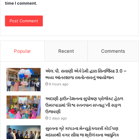
time I comment.
Popular
Recent
Comments
એલ.પી. સવાણી એકેડેમી દ્વારા સિનર્જિયા 3.0 –
ભવ્ય આંતરશાળા રમતોત્સવનું આયોજન
8 hours ago
અદાણી ફાઉન્ડેશનના સુપોષણ પ્રોજેક્ટ હેઠળ
ઉમરપાડામાં ‘વિશ્વ સ્તનપાન સપ્તાહ’ની સફળ
ઉજવણી
2 days ago
સુરતના ગ્રે કાપડના મેન્યુફેક્ચરર્સ કોઈપણ
મધ્યસ્થી વગર સીધા જ શ્રીલંકાના આધુનિક