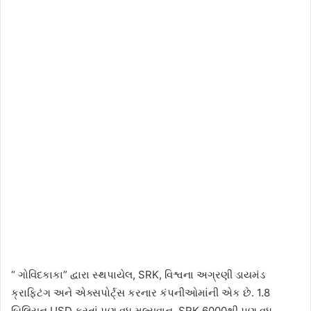
“ ગોવિંદકાકા” દ્વારા સ્થપાયેલ, SRK, વિશ્વના અગ્રણી ડાયમંડ
ક્રાફ્ટિંગ અને એક્સપોર્ટ્સ કરનાર કંપનીઓમાંની એક છે. 1.8
બિલિયન USD કરતાં પણ વધુ મૂલ્યવાન, SRK 6000થી પણ વધુ