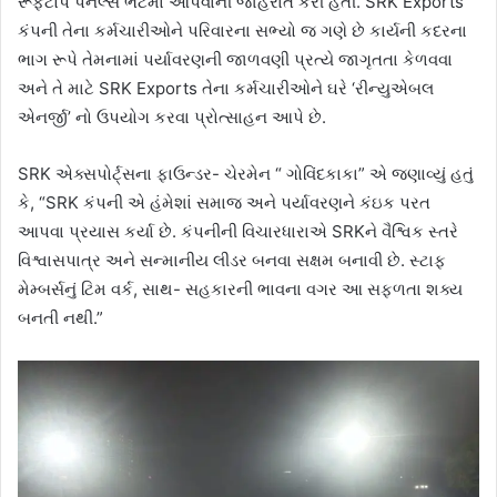
રૂફટોપ પેનલ્સ ભેટમાં આપવાની જાહેરાત કરી હતી. SRK Exports
કંપની તેના કર્મચારીઓને પરિવારના સભ્યો જ ગણે છે કાર્યની કદરના
ભાગ રૂપે તેમનામાં પર્યાવરણની જાળવણી પ્રત્યે જાગૃતતા કેળવવા
અને તે માટે SRK Exports તેના કર્મચારીઓને ઘરે ‘રીન્યુએબલ
એનર્જી’ નો ઉપયોગ કરવા પ્રોત્સાહન આપે છે.
SRK એક્સપોર્ટ્સના ફાઉન્ડર- ચેરમેન “ ગોવિંદકાકા” એ જણાવ્યું હતું
કે, “SRK કંપની એ હંમેશાં સમાજ અને પર્યાવરણને કંઇક પરત
આપવા પ્રયાસ કર્યા છે. કંપનીની વિચારધારાએ SRKને વૈશ્વિક સ્તરે
વિશ્વાસપાત્ર અને સન્માનીય લીડર બનવા સક્ષમ બનાવી છે. સ્ટાફ
મેમ્બર્સનું ટિમ વર્ક, સાથ- સહકારની ભાવના વગર આ સફળતા શક્ય
બનતી નથી.”