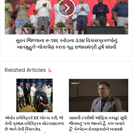
સુરત જિલ્લાના રૂ.૧૨૬ કરોડના ૩૩૪ વિકાસપ્રકલ્પોનું
ખાતમુહુર્ત-લોકાર્પણ કરતા ગૃહ રાજ્યમંત્રી હર્ષ સંઘવી
Related Articles
એવોર ઇલેક્ટ્રિકે EX લોન્ચ કરી, જે
ચાયની ટપરીથી ઓફિસ કમ્યુટ સુધી:
તેની પ્રથમ ઇલેક્ટ્રિક મોટરસાઇકલ
જૈનમનું ‘કલ જાનતે હૈં, કલ બનાતે
છે અને તેની કિંમત Rs.
હૈં’ કેમ્પેઇન રોકાણકારોને બતાવશે