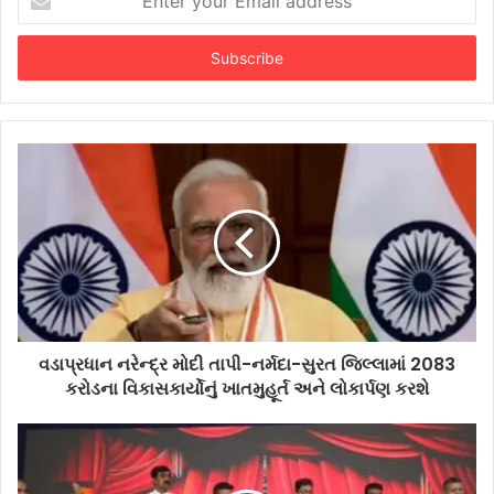
your
Email
address
વડાપ્રધાન નરેન્દ્ર મોદી તાપી-નર્મદા-સુરત જિલ્લામાં 2083
કરોડના વિકાસકાર્યોનું ખાતમુહૂર્ત અને લોકાર્પણ કરશે