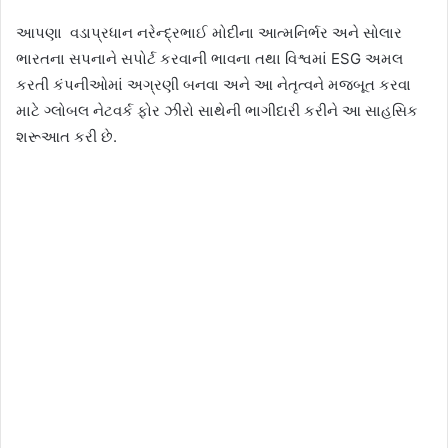
આપણા વડાપ્રધાન નરેન્દ્રભાઈ મોદીના આત્મનિર્ભર અને સોલાર
ભારતના સપનાને સપોર્ટ કરવાની ભાવના તથા વિશ્વમાં ESG અમલ
કરતી કંપનીઓમાં અગ્રણી બનવા અને આ નેતૃત્વને મજબૂત કરવા
માટે ગ્લોબલ નેટવર્ક ફોર ઝીરો સાથેની ભાગીદારી કરીને આ સાહસિક
શરૂઆત કરી છે.