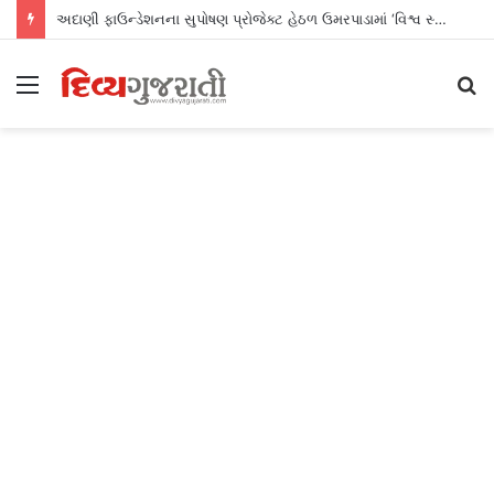
અદાણી ફાઉન્ડેશનના સુપોષણ પ્રોજેક્ટ હેઠળ ઉમરપાડામાં ‘વિશ્વ સ્તનપાન સપ્તાહ’ની સફળ ઉજવણી
Menu
S
fo