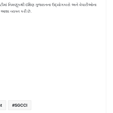
મિટીમાં નિમણૂંકથી દક્ષિણ ગુજરાતના ઉદ્યોગકારો અને વેપારીઓના
 આશા વ્યક્ત કરી છે.
t
SGCCI