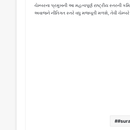
ચેમ્બરના પ્રમુખની આ મહત્વપૂર્ણ રાષ્ટ્રીય સ્તરની ક
અવાજને નીતિગત સ્તરે વધુ મજબૂતી મળશે, તેવી ચેમ્બરે
#sura