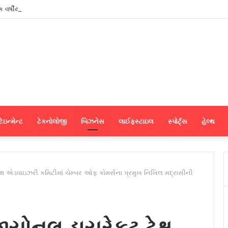
ર્ષીય ‘સર્ટિફિકેટ પ્રોગ્રામ ઇન જર્નાલિઝમ એન્ડ માસ કમ્યુનિકેશન’નો શુભારંભ
ેઇન્મેન્ટ
ટેકનોલોજી
બિઝનેસ
લાઈફસ્ટાઇલ
સ્પોર્ટ્સ
હેલ્થ
્ષ એડવાઇઝરી કમિટીમાં ચેમ્બર ઓફ કોમર્સના પ્રમુખ નિખિલ મદ્રાસીની
યોનલ ડાયરેકટ ટેક્ષ