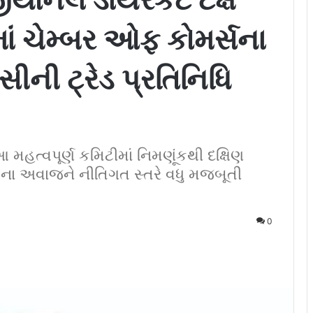
ં ચેમ્બર ઓફ કોમર્સના
સીની ટ્રેડ પ્રતિનિધિ
આ મહત્વપૂર્ણ કમિટીમાં નિમણૂંકથી દક્ષિણ
ના અવાજને નીતિગત સ્તરે વધુ મજબૂતી
0