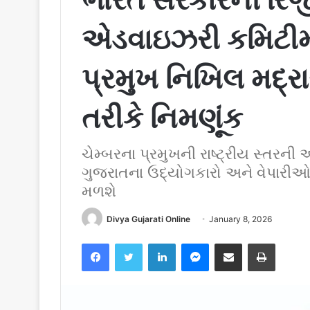
એડવાઇઝરી કમિટીમા
પ્રમુખ નિખિલ મદ્રા
તરીકે નિમણૂંક
ચેમ્બરના પ્રમુખની રાષ્ટ્રીય સ્તરની 
ગુજરાતના ઉદ્યોગકારો અને વેપારીઓ
મળશે
Divya Gujarati Online
January 8, 2026
Facebook
Twitter
LinkedIn
Messenger
Share via Email
Print