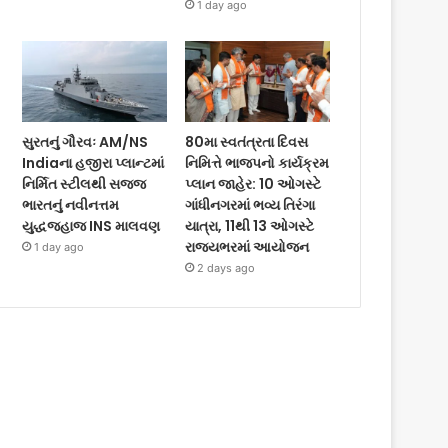
1 day ago
સુરતનું ગૌરવઃ AM/NS
80મા સ્વતંત્રતા દિવસ
Indiaના હજીરા પ્લાન્ટમાં
નિમિત્તે ભાજપનો કાર્યક્રમ
નિર્મિત સ્ટીલથી સજ્જ
પ્લાન જાહેર: 10 ઓગસ્ટે
ભારતનું નવીનત્તમ
ગાંધીનગરમાં ભવ્ય તિરંગા
યુદ્ધજહાજ INS માલવણ
યાત્રા, 11થી 13 ઓગસ્ટે
રાજ્યભરમાં આયોજન
1 day ago
2 days ago