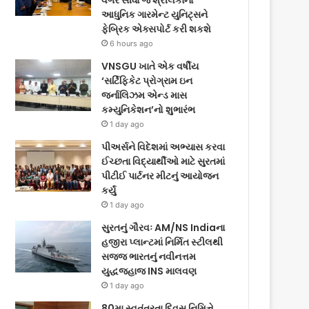
વગર સીધા જ શ્રીલંકાના
આધુનિક ગારમેન્ટ યુનિટ્સને
ફેબ્રિક એક્સપોર્ટ કરી શકશે
6 hours ago
VNSGU ખાતે એક વર્ષીય
‘સર્ટિફિકેટ પ્રોગ્રામ ઇન
જર્નાલિઝમ એન્ડ માસ
કમ્યુનિકેશન’નો શુભારંભ
1 day ago
પીઅર્સને વિદેશમાં અભ્યાસ કરવા
ઈચ્છતા વિદ્યાર્થીઓ માટે સુરતમાં
પીટીઈ પાર્ટનર મીટનું આયોજન
કર્યું
1 day ago
સુરતનું ગૌરવઃ AM/NS Indiaના
હજીરા પ્લાન્ટમાં નિર્મિત સ્ટીલથી
સજ્જ ભારતનું નવીનત્તમ
યુદ્ધજહાજ INS માલવણ
1 day ago
80મા સ્વતંત્રતા દિવસ નિમિત્તે