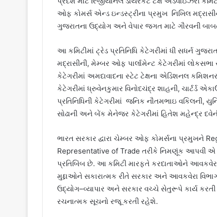
પ્રદેશ માટે રિજીયોનલ ડાયરેકટ ટેક્ષ એડવાઇઝરી કમિટી 
ઓફ કોમર્સ એન્ડ ઇન્ડસ્ટ્રીના પ્રમુખ નિખિલ મદ્રાસી
ગુજરાતના ઉદ્યોગ અને વેપાર જગત માટે ગૌરવની બાબત
આ કમિટીમાં ટ્રેડ પ્રતિનિધિ કેટેગરીમાં ધી સધર્ન ગુજ
મદ્રાસીની, મેમ્બર ઓફ પાર્લામેન્ટ કેટેગરીમાં લોકસ
કેટેગરીમાં અમદાવાદના સ્ટેટ ટેક્ષના એડિશનલ કમિશન
કેટેગરીમાં ધ્રુવેનકુમાર વિનોદચંદ્ર શાહની, ચાર્ટર્ડ એ
પ્રતિનિધિની કેટેગરીમાં જનિક નૌતમભાઇ વકિલની, યુનિવર
સોઢાની અને બેંક મેનેજર કેટેગરીમાં હિતેશ મહેન્દ્ર દવ
ભારત સરકાર દ્વારા ચેમ્બર ઓફ કોમર્સના પ્રમુખને R
Representative of Trade તરીકે નિમણૂંક આપવી એ દ
પ્રતિબિંબ છે. આ કમિટી મારફતે કરદાતાઓને આવકવેરા સ
મુદ્દાઓને સકારાત્મક રીતે સરકાર અને આવકવેરા વિભ
ઉદ્યોગ–વ્યાપાર અને સરકાર વચ્ચે સેતુરૂપે કાર્ય ક
રચનાત્મક સૂચનો રજૂ કરતી રહેશે.