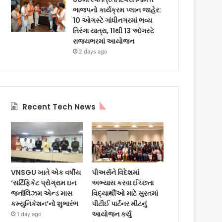
ભાજપનો કાર્યક્રમ પ્લાન જાહેર:
10 ઓગસ્ટે ગાંધીનગરમાં ભવ્ય
તિરંગા યાત્રા, 11થી 13 ઓગસ્ટે
રાજ્યભરમાં આયોજન
2 days ago
Recent Tech News
VNSGU ખાતે એક વર્ષીય
પીઅર્સને વિદેશમાં
‘સર્ટિફિકેટ પ્રોગ્રામ ઇન
અભ્યાસ કરવા ઈચ્છતા
જર્નાલિઝમ એન્ડ માસ
વિદ્યાર્થીઓ માટે સુરતમાં
કમ્યુનિકેશન’નો શુભારંભ
પીટીઈ પાર્ટનર મીટનું
આયોજન કર્યું
1 day ago