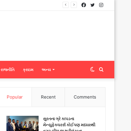
Facebook
Twitter
Instagram
Switch
Search
રાજનીતિ
ક્રાઇમ
અન્ય
skin
for
Popular
Recent
Comments
સુરતના ગ્રે કાપડના
મેન્યુફેક્ચરર્સ કોઈપણ મધ્યસ્થી