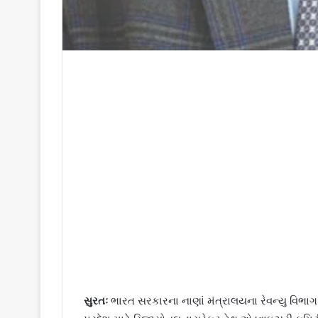
સુરતઃ
ભારત સરકારના નાણાં મંત્રાલયના રેવન્યુ વિભા