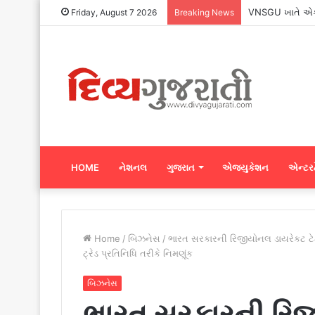
VNSGU ખાતે એક વ
Friday, August 7 2026
Breaking News
HOME
નેશનલ
ગુજરાત
એજ્યુકેશન
એન્ટરટ
Home
/
બિઝનેસ
/
ભારત સરકારની રિજીયોનલ ડાયરેકટ ટેક
ટ્રેડ પ્રતિનિધિ તરીકે નિમણૂંક
બિઝનેસ
ભારત સરકારની રિજી