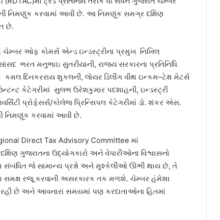
(RDTAC)માં ટ્રેડ પ્રતિનિધિ તરીકે ધી સધર્ન ગુજરાત ચેમ્બર
ની નિમણૂંક કરવામાં આવી છે. આ નિમણૂંક સમગ્ર દક્ષિણ
 છે.
રાત ચેમ્બર ઓફ કોમર્સ એન્ડ ઇન્ડસ્ટ્રીના પ્રમુખ નિખિલ
ભા સાંસદ ભરત મનુભાઇ સુતરીયાની, રાજ્ય સરકારના પ્રતિનિધિ
ર કમલ દિનકરરાય શુકલની, લોયર ડિલીંગ વીથ ઇન્કમ–ટેક્ષ મેટર્સ
કાઉન્ટન્ટ કેટેગરીમાં સુલભ ઉરેશકુમાર પદશાહની, ઇન્ડસ્ટ્રી
્સિટી પ્રોફેસર્સ/કોલેજ પ્રિન્સિપલ કેટેગરીમાં ડો. શંકર એસ.
ેની નિમણૂંક કરવામાં આવી છે.
egional Direct Tax Advisory Committee માં
ક્ષિણ ગુજરાતના ઉદ્યોગકારો અને વેપારીઓના વિશ્વાસનો
ંબંધિત જે સામાન્ય પ્રશ્નો અને મુશ્કેલીઓ ઊભી થાય છે, તે
ાગ સમક્ષ રજૂ કરવાની અસરકારક તક મળશે. ચેમ્બર હંમેશા
રતી રહી છે અને આવનારા સમયમાં પણ કરદાતાઓના હિતમાં