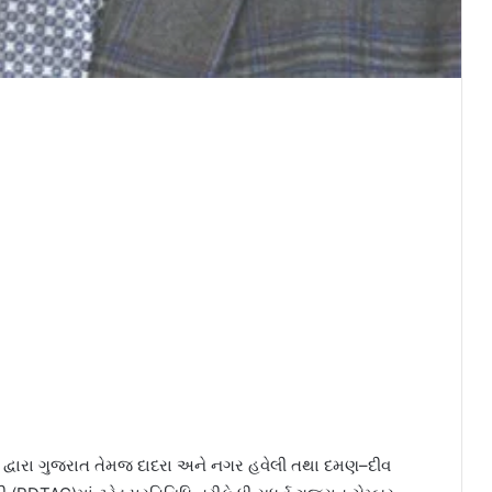
ગ દ્વારા ગુજરાત તેમજ દાદરા અને નગર હવેલી તથા દમણ–દીવ