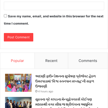
Save my name, email, and website in this browser for the next
time I comment.
Popular
Recent
Comments
અદાણી ફાઉન્ડેશનના સુપોષણ પ્રોજેક્ટ હેઠળ
ઉમરપાડામાં ‘વિશ્વ સ્તનપાન સપ્તાહ’ની સફળ
ઉજવણી
4 hours ago
સુરતના ગ્રે કાપડના મેન્યુફેક્ચરર્સ કોઈપણ
મધ્યસ્થી વગર સીધા જ શ્રીલંકાના આધુનિક