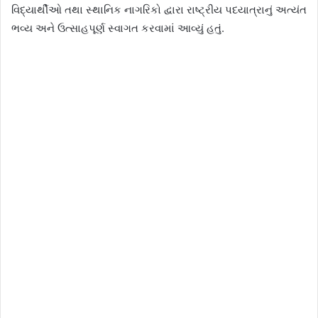
વિદ્યાર્થીઓ તથા સ્થાનિક નાગરિકો દ્વારા રાષ્ટ્રીય પદયાત્રાનું અત્યંત
ભવ્ય અને ઉત્સાહપૂર્ણ સ્વાગત કરવામાં આવ્યું હતું.