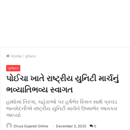
Home
/
ગુજરાત
ગુજરાત
પોઈચા ખાતે રાષ્ટ્રીય યુનિટી માર્ચનું
ભવ્યાતિભવ્ય સ્વાગત
હાથોમાં તિરંગા, ચહેરાઓ પર હર્ષભેર સ્મિત સાથે પ્રચંડ
જનમેદનીએ રાષ્ટ્રીય યુનિટી માર્ચને ઉષ્માભેર આવકાર
આપ્યો
Divya Gujarati Online
December 3, 2025
0