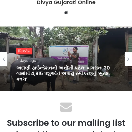
Divya Gujarati Online
Website
સુરત
બિઝનેસ
6 days ago
4 days ago
સુરત જિલ્લામાં વરસાદી કહેર: 4 હજારથી વધુ લોકોનું
સ્થળાંતર, ઓલપાડ-માંડવીમાં SDRF તૈનાત
અદાણી ફાઉન્ડેશનની અનોખી પહેલ: વાગરાના 30
ગામોમાં 4,915 પશુઓને અપાયું રસીકરણનું ‘સુરક્ષા
કવચ’
Subscribe to our mailing list