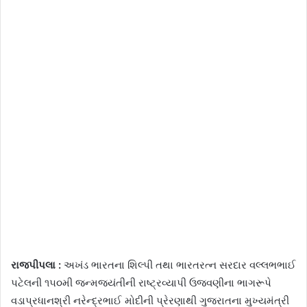
રાજપીપલા :
અખંડ ભારતના શિલ્પી તથા ભારતરત્ન સરદાર વલ્લભભાઈ
પટેલની ૧૫૦મી જન્મજયંતીની રાષ્ટ્રવ્યાપી ઉજવણીના ભાગરૂપે
વડાપ્રધાનશ્રી નરેન્દ્રભાઈ મોદીની પ્રેરણાથી ગુજરાતના મુખ્યમંત્રી