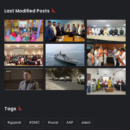
Last Modified Posts
Tags
#gujarat
#SMC
#surat
AAP
adani