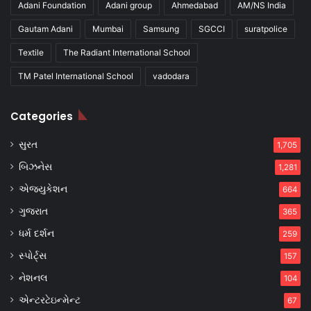
Adani Foundation
Adani group
Ahmedabad
AM/NS India
Gautam Adani
Mumbai
Samsung
SGCCI
suratpolice
Textile
The Radiant International School
TM Patel International School
vadodara
Categories
સુરત
1,705
બિઝનેસ
1,281
એજ્યુકેશન
664
ગુજરાત
365
ધર્મ દર્શન
259
સ્પોર્ટ્સ
157
નેશનલ
104
એન્ટરટેઇન્મેન્ટ
67