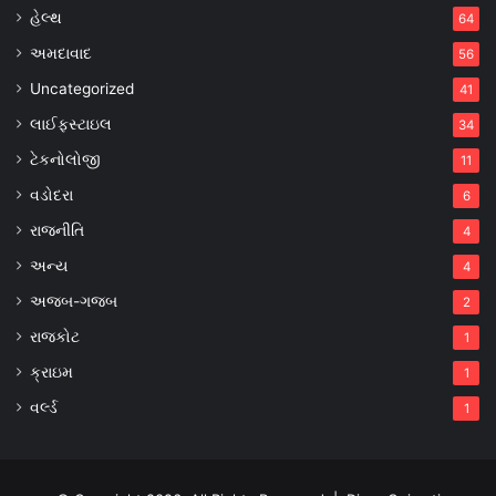
હેલ્થ
64
અમદાવાદ
56
Uncategorized
41
લાઈફસ્ટાઇલ
34
ટેકનોલોજી
11
વડોદરા
6
રાજનીતિ
4
અન્ય
4
અજબ-ગજબ
2
રાજકોટ
1
ક્રાઇમ
1
વર્લ્ડ
1