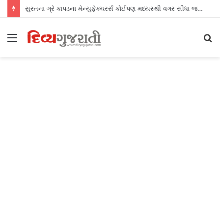
સુરતના ગ્રે કાપડના મેન્યુફેક્ચરર્સ કોઈપણ મધ્યસ્થી વગર સીધા જ શ્રીલંકાના આધુનિક ગારમેન્ટ યુનિટ્સને ફેબ્રિક એક્સપોર્ટ કરી શકશે
Menu
S
fo