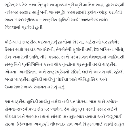
ભૂપેન્દ્ર પટેલ તથા ત્રિપુરાના મુખ્યમંત્રી શ્રી માનિક સાહા દ્વારા ૨૬મી
નવેમ્બરે સરદાર સાહેબની જન્મભૂમિ કરમસદથી ફ્લેગ-ઓફ કરાવેલી
ભવ્ય ‘સરદાર@૧૫૦ – રાષ્ટ્રીય યુનિટી માર્ચ’ આજરોજ નર્મદા
જિલ્લામાં પ્રવેશી હતી.
પોઈચામાં રાષ્ટ્રીય પદયાત્રાનું હાથોમાં તિરંગા, ચહેરાઓ પર હર્ષભેર
સ્મિત સાથે પ્રચંડ જનમેદની, રંગબેરંગી ફૂલોની વર્ષા, દેશભક્તિના ગીતો,
ઢોલ-નગારાંની ધ્વનિ, તીર-કામઠા સાથે પરંપરાગત વેશભૂષામાં આદિવાસી
સંસ્કૃતિને પ્રતિબિબિંત કરતા લોકનૃત્યોના પ્રસ્તુતી વચ્ચે રાષ્ટ્રીય
એકતા, અખંડિતતા અને રાષ્ટ્રપ્રેમનો સંદેશો લઈને આગળ વધી રહેલી
ભવ્ય ‘રાષ્ટ્રીય યુનિટી માર્ચ’નું પોઈચા ખાતે ઐતિહાસિક અને
ઉષ્માસભર ભવ્ય સ્વાગત કરાયું હતું.
આ રાષ્ટ્રીય યુનિટી માર્ચનું નર્મદા નદી પર પોઇચા ગામ પાસે ડભોઇ-
સેગવા-રાજપીપળા રોડ પર આવેલા રંગ સેતુ પૂલ પરથી પસાર થઈને
પોઇચા ખાતે આગમન થતાં સાંસદ મનસુખભાઇ વસાવા અને જશુભાઈ
રાઠવા, જિલ્લાના અગ્રણી નીલભાઈ રાવ અને વિક્રમભાઈ તડવી સહિત