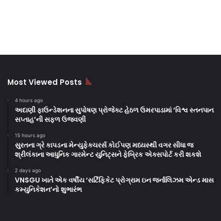
Most Viewed Posts
4 hours ago
અદાણી ફાઉન્ડેશનના સુપોષણ પ્રોજેક્ટ હેઠળ ઉમરપાડામાં ‘વિશ્વ સ્તનપાન
સપ્તાહ’ની સફળ ઉજવણી
15 hours ago
સુરતના ગ્રે કાપડના મેન્યુફેક્ચરર્સ કોઈપણ મધ્યસ્થી વગર સીધા જ
શ્રીલંકાના આધુનિક ગારમેન્ટ યુનિટ્સને ફેબ્રિક એક્સપોર્ટ કરી શકશે
2 days ago
VNSGU ખાતે એક વર્ષીય ‘સર્ટિફિકેટ પ્રોગ્રામ ઇન જર્નાલિઝમ એન્ડ માસ
કમ્યુનિકેશન’નો શુભારંભ