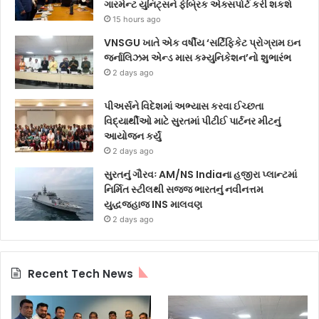
ગારમેન્ટ યુનિટ્સને ફેબ્રિક એક્સપોર્ટ કરી શકશે
15 hours ago
VNSGU ખાતે એક વર્ષીય ‘સર્ટિફિકેટ પ્રોગ્રામ ઇન
જર્નાલિઝમ એન્ડ માસ કમ્યુનિકેશન’નો શુભારંભ
2 days ago
પીઅર્સને વિદેશમાં અભ્યાસ કરવા ઈચ્છતા
વિદ્યાર્થીઓ માટે સુરતમાં પીટીઈ પાર્ટનર મીટનું
આયોજન કર્યું
2 days ago
સુરતનું ગૌરવઃ AM/NS Indiaના હજીરા પ્લાન્ટમાં
નિર્મિત સ્ટીલથી સજ્જ ભારતનું નવીનત્તમ
યુદ્ધજહાજ INS માલવણ
2 days ago
Recent Tech News