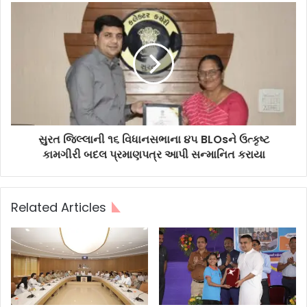
સુરત જિલ્લાની ૧૬ વિધાનસભાના ૪૫ BLOsને ઉત્કૃષ્ટ
કામગીરી બદલ પ્રમાણપત્ર આપી સન્માનિત કરાયા
Related Articles