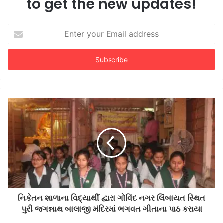
to get the new updates!
Enter
your
Email
address
નિકેતન શાળાના વિદ્યાર્થી દ્વારા ગોવિંદ નગર લિંબાયત સ્થિત
પુરી જગન્નાથ બાલાજી મંદિરમાં ભગવત ગીતાના પાઠ કરાયા