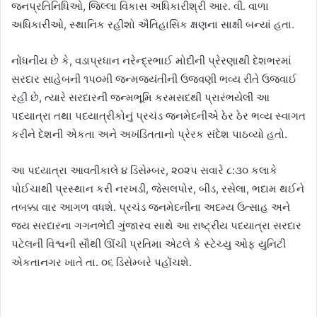
જનપ્રતિનિધિઓ, જિલ્લા વિકાસ અધિકારીશ્રી આર. વી. વાળા
અધિકારીઓ, સ્થાનિક રહીશો ઐતિહાસિક ક્ષણના સાક્ષી બન્યાં હતા.
નોંધનીય છે કે, વડાપ્રધાન નરેન્દ્રભાઈ મોદીની પ્રેરણાથી દેશભરમાં
સરદાર સાહેબની ૧૫૦મી જન્મજયંતીની ઉજવણી ભવ્ય રીતે ઉજવાઈ
રહી છે, ત્યારે સરદારની જન્મભૂમિ કરમસદથી પ્રારંભયેલી આ
પદયાત્રા તથા પદયાત્રીકોનું પ્રચંડ જનમેદનીએ ઠેર ઠેર ભવ્ય સ્વાગત
કરીને દેશની એકતા અને અખંડિતતાનો પ્રેરક સંદેશ પાઠવ્યો હતો.
આ પદયાત્રા આવતીકાલે ૪ ડિસેમ્બર, ૨૦૨૫ સવારે ૮:૩૦ કલાકે
પોઈચાથી પ્રસ્થાન કરી નરખડી, જેસલપોર, બીડ, રસેલા, ભદામ થઈને
તબક્કા વાર આગળ વધશે. પ્રચંડ જનમેદનીના અદમ્ય ઉત્સાહ અને
જય સરદારના ગગનભેદી ગુંજારવ સાથે આ રાષ્ટ્રીય પદયાત્રા સરદાર
પટેલની વિશ્વની સૌથી ઊંચી પ્રતિમા એટલે કે સ્ટેચ્યુ ઓફ યુનિટી
એકતાનગર ખાતે તા. ૦૬ ડિસેમ્બરે પહોંચશે.