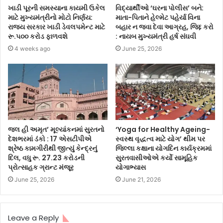
ખાડી પૂરની સમસ્યાના કાયમી ઉકેલ
વિદ્યાર્થીઓ ‘ઘરના પોલીસ’ બને:
માટે મુખ્યમંત્રીનો મોટો નિર્ણય:
માતા-પિતાને હેલ્મેટ પહેર્યા વિના
રાજ્ય સરકાર ખાડી ડેવલપમેન્ટ માટે
બહાર ન જવા દેવા આગ્રહ, જિદ્દ કરો
રૂ.૫૦૦ કરોડ ફાળવશે
: નાયબ મુખ્યમંત્રી હર્ષ સંઘવી
4 weeks ago
June 25, 2026
જલ હી અમૃત’ મૂલ્યાંકનમાં સુરતનો
‘Yoga for Healthy Ageing-
દેશભરમાં ડંકો : 17 એસટીપીએ
સ્વસ્થ વૃદ્ધત્વ માટે યોગ’ થીમ પર
શ્રેષ્ઠ કામગીરીથી જીત્યું કેન્દ્રનું
જિલ્લા કક્ષાના યોગદિન કાર્યક્રમમાં
દિલ, વધુ રૂ. 27.23 કરોડની
સુરતવાસીઓએ કર્યો સામૂહિક
પ્રોત્સાહક ગ્રાન્ટ મંજૂર
યોગાભ્યાસ
June 25, 2026
June 21, 2026
Leave a Reply