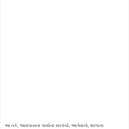
આ તકે, આસપાસના ગામોના સરપંચો, આગેવાનો, શાળાના