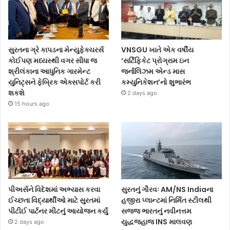
સુરતના ગ્રે કાપડના મેન્યુફેક્ચરર્સ
VNSGU ખાતે એક વર્ષીય
કોઈપણ મધ્યસ્થી વગર સીધા જ
‘સર્ટિફિકેટ પ્રોગ્રામ ઇન
શ્રીલંકાના આધુનિક ગારમેન્ટ
જર્નાલિઝમ એન્ડ માસ
યુનિટ્સને ફેબ્રિક એક્સપોર્ટ કરી
કમ્યુનિકેશન’નો શુભારંભ
શકશે
2 days ago
15 hours ago
પીઅર્સને વિદેશમાં અભ્યાસ કરવા
સુરતનું ગૌરવઃ AM/NS Indiaના
ઈચ્છતા વિદ્યાર્થીઓ માટે સુરતમાં
હજીરા પ્લાન્ટમાં નિર્મિત સ્ટીલથી
પીટીઈ પાર્ટનર મીટનું આયોજન કર્યું
સજ્જ ભારતનું નવીનત્તમ
યુદ્ધજહાજ INS માલવણ
2 days ago