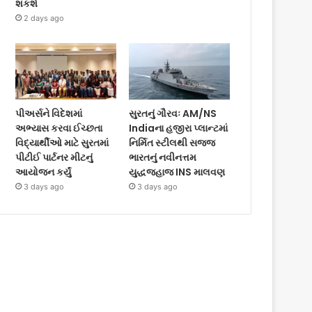
શકશે
2 days ago
પીઅર્સને વિદેશમાં
સુરતનું ગૌરવઃ AM/NS
અભ્યાસ કરવા ઈચ્છતા
Indiaના હજીરા પ્લાન્ટમાં
વિદ્યાર્થીઓ માટે સુરતમાં
નિર્મિત સ્ટીલથી સજ્જ
પીટીઈ પાર્ટનર મીટનું
ભારતનું નવીનત્તમ
આયોજન કર્યું
યુદ્ધજહાજ INS માલવણ
3 days ago
3 days ago