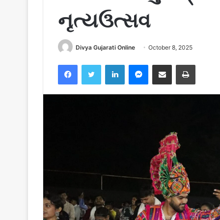
નૃત્યઉત્સવ
Divya Gujarati Online
October 8, 2025
Facebook
Twitter
LinkedIn
Messenger
Share via Email
Print