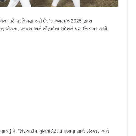
ંવર્ધન માટે પ્રતિબદ્ધ રહી છે. ‘રાઝમટાઝ 2025’ દ્વારા
ંતુ એકતા, પરંપરા અને સૌહાર્દના સંદેશને પણ ઉજાગર કર્યો.
યું કે, “વિદ્યાદીપ યુનિવર્સિટીમાં શિક્ષણ સાથે સંસ્કાર અને