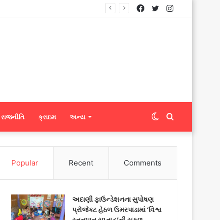
Facebook
Twitter
Instagram
ટ્સને ફેબ્રિક એક્સપોર્ટ કરી શકશે
Switch
Search
રાજનીતિ
ક્રાઇમ
અન્ય
skin
for
Popular
Recent
Comments
અદાણી ફાઉન્ડેશનના સુપોષણ
પ્રોજેક્ટ હેઠળ ઉમરપાડામાં ‘વિશ્વ