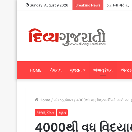
સુરતના ગ્રે કા
Sunday, August 9 2026
Breaking News
HOME
નેશનલ
ગુજરાત
એજ્યુકેશન
એન્ટરટ
Home
/
એજ્યુકેશન
/
4000થી વધુ વિદ્યાર્થીઓ અને સ્ટાફ
એજ્યુકેશન
સુરત
4000થી વધુ વિદ્યાર