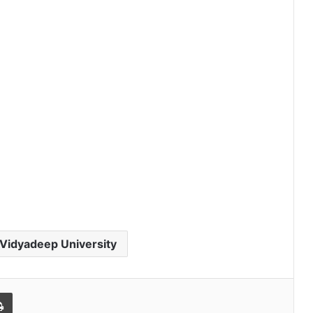
Vidyadeep University
l
Print