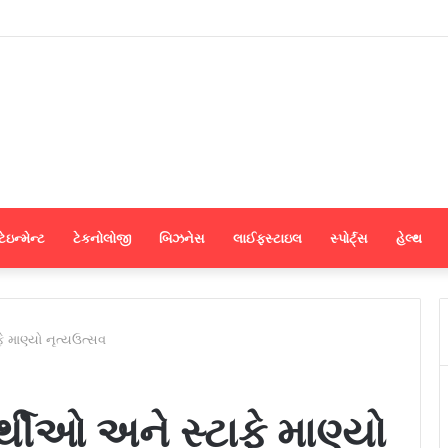
પડના મેન્યુફેક્ચરર્સ કોઈપણ મધ્યસ્થી વગર સીધા જ શ્રીલંકાના આધુનિક ગારમેન્ટ યુનિ
ેઇન્મેન્ટ
ટેકનોલોજી
બિઝનેસ
લાઈફસ્ટાઇલ
સ્પોર્ટ્સ
હેલ્થ
ે માણ્યો નૃત્યઉત્સવ
્થીઓ અને સ્ટાફે માણ્યો