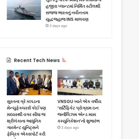
હજીરા પ્લાન્ટમાં નિર્મિત સ્ટીલથી
સજ્જ ભારતનું નવીનત્તમ
યુદ્ધજહાજ INS માલવણ
3 days ago
Recent Tech News
સુરતના ગ્રે કાપડના
VNSGU ખાતે એક વર્ષીય
મેન્યુફેક્ચરર્સ કોઈપણ
‘સર્ટિફિકેટ પ્રોગ્રામ ઇન
મધ્યસ્થી વગર સીધા જ
જર્નાલિઝમ એન્ડ માસ
શ્રીલંકાના આધુનિક
કમ્યુનિકેશન’નો શુભારંભ
ગારમેન્ટ યુનિટ્સને
3 days ago
ફેબ્રિક એક્સપોર્ટ કરી