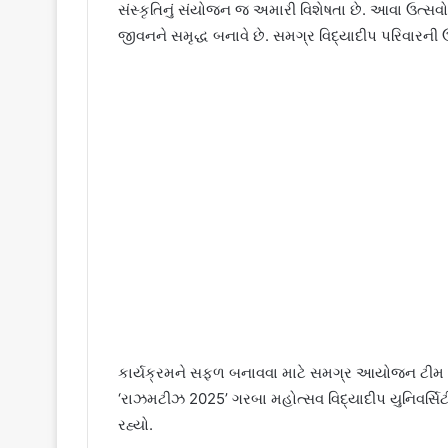
સંસ્કૃતિનું સંયોજન જ અમારી વિશેષતા છે. આવા ઉત્સવો
જીવનને સમૃદ્ધ બનાવે છે. સમગ્ર વિદ્યાદીપ પરિવારની 
કાર્યક્રમને સફળ બનાવવા માટે સમગ્ર આયોજન ટીમ શ
‘રાઝમટીઝ 2025’ ગરબા મહોત્સવ વિદ્યાદીપ યુનિવર્
રહ્યો.