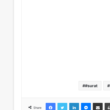
#surat
Facebook
Twitter
LinkedIn
Messenger
Share via Emai
Share