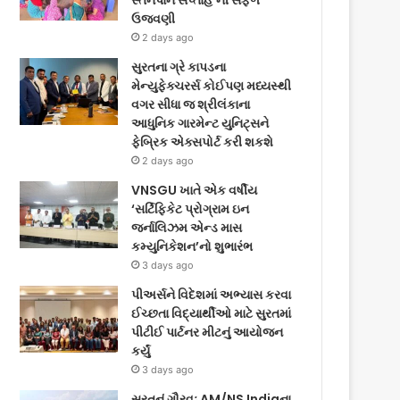
સ્તનપાન સપ્તાહ’ની સફળ
ઉજવણી
2 days ago
સુરતના ગ્રે કાપડના
મેન્યુફેક્ચરર્સ કોઈપણ મધ્યસ્થી
વગર સીધા જ શ્રીલંકાના
આધુનિક ગારમેન્ટ યુનિટ્સને
ફેબ્રિક એક્સપોર્ટ કરી શકશે
2 days ago
VNSGU ખાતે એક વર્ષીય
‘સર્ટિફિકેટ પ્રોગ્રામ ઇન
જર્નાલિઝમ એન્ડ માસ
કમ્યુનિકેશન’નો શુભારંભ
3 days ago
પીઅર્સને વિદેશમાં અભ્યાસ કરવા
ઈચ્છતા વિદ્યાર્થીઓ માટે સુરતમાં
પીટીઈ પાર્ટનર મીટનું આયોજન
કર્યું
3 days ago
સુરતનું ગૌરવઃ AM/NS Indiaના