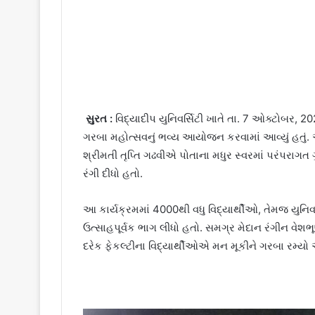
સુરત :
વિદ્યાદીપ યુનિવર્સિટી ખાતે તા. 7 ઓક્ટોબર,
ગરબા મહોત્સવનું ભવ્ય આયોજન કરવામાં આવ્યું હતું.
શ્રીમતી તૃપ્તિ ગઢવીએ પોતાના મધુર સ્વરમાં પરંપરાગ
રંગી દીધો હતો.
આ કાર્યક્રમમાં 4000થી વધુ વિદ્યાર્થીઓ, તેમજ યુન
ઉત્સાહપૂર્વક ભાગ લીધો હતો. સમગ્ર મેદાન રંગીન વેશભ
દરેક ફેકલ્ટીના વિદ્યાર્થીઓએ મન મૂકીને ગરબા રમ્યો