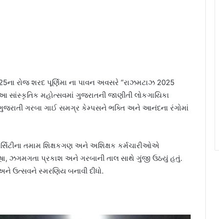
 2025ના રોજ શરદ પૂર્ણિમા ના પાવન અવસરે “રાઝમટાઝ 2025
 આ સાંસ્કૃતિક મહોત્સવમાં ગુજરાતની જાણીતી લોકગાયિકા
ત ગુજરાતી ગરબા ગાઈ સમગ્ર કેમ્પસને ભક્તિ અને આનંદના રંગોમાં
િવર્સિટીના તમામ શિક્ષકગણ અને અશિક્ષક કર્મચારીઓએ
ૂષા, ઝગમગતા પ્રકાશ અને ગરબાની તાલ સાથે ગુંજી ઉઠયું હતું.
 અને ઉત્સવને સ્મરણિય બનાવી દીધો.