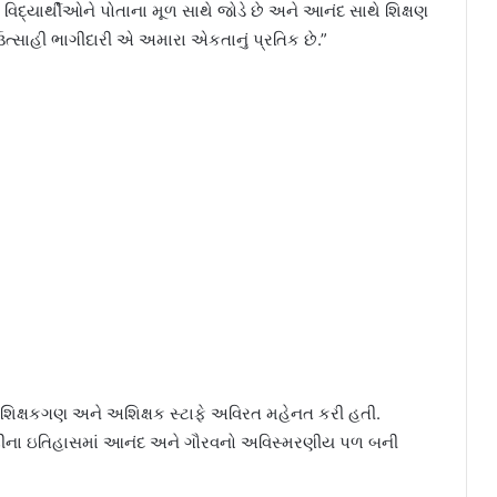
 વિદ્યાર્થીઓને પોતાના મૂળ સાથે જોડે છે અને આનંદ સાથે શિક્ષણ
ઉત્સાહી ભાગીદારી એ અમારા એકતાનું પ્રતિક છે.”
િક્ષકગણ અને અશિક્ષક સ્ટાફે અવિરત મહેનત કરી હતી.
સિટીના ઇતિહાસમાં આનંદ અને ગૌરવનો અવિસ્મરણીય પળ બની