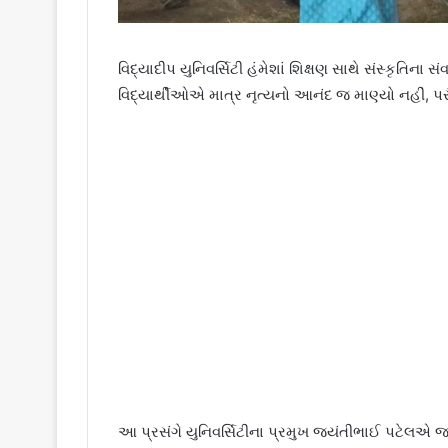
વિદ્યાદીપ યુનિવર્સિટી હંમેશાં શિક્ષણ સાથે સંસ્કૃતિના સ
વિદ્યાર્થીઓએ માત્ર નૃત્યનો આનંદ જ માણ્યો નહીં, પર
આ પ્રસંગે યુનિવર્સિટીના પ્રમુખ જયંતીભાઈ પટેલએ જણાવ્