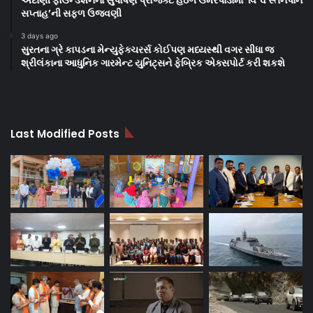
સપ્તાહ’ની સફળ ઉજવણી
3 days ago
સુરતના ગ્રે કાપડના મેન્યુફેક્ચરર્સ કોઈપણ મધ્યસ્થી વગર સીધા જ
શ્રીલંકાના આધુનિક ગારમેન્ટ યુનિટ્સને ફેબ્રિક એક્સપોર્ટ કરી શકશે
Last Modified Posts