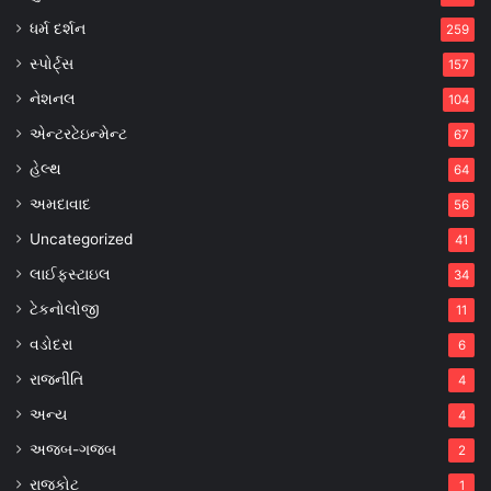
ધર્મ દર્શન
259
સ્પોર્ટ્સ
157
નેશનલ
104
એન્ટરટેઇન્મેન્ટ
67
હેલ્થ
64
અમદાવાદ
56
Uncategorized
41
લાઈફસ્ટાઇલ
34
ટેકનોલોજી
11
વડોદરા
6
રાજનીતિ
4
અન્ય
4
અજબ-ગજબ
2
રાજકોટ
1