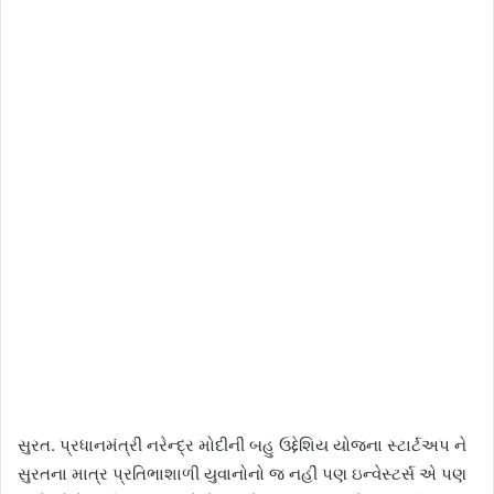
સુરત. પ્રધાનમંત્રી નરેન્દ્ર મોદીની બહુ ઉદ્દેશિય યોજના સ્ટાર્ટઅપ ને
સુરતના માત્ર પ્રતિભાશાળી યુવાનોનો જ નહીં પણ ઇન્વેસ્ટર્સ એ પણ