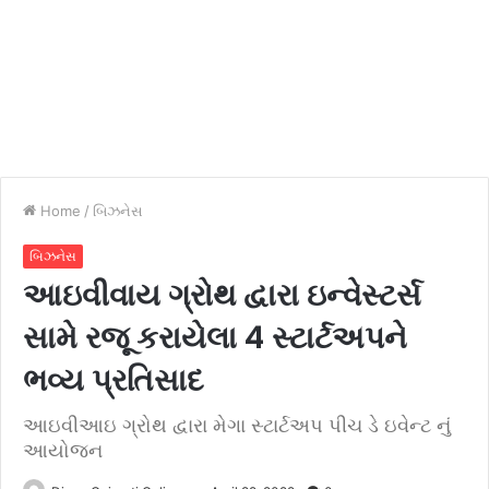
Home
/
બિઝનેસ
બિઝનેસ
આઇવીવાય ગ્રોથ દ્વારા ઇન્વેસ્ટર્સ
સામે રજૂ કરાયેલા 4 સ્ટાર્ટઅપને
ભવ્ય પ્રતિસાદ
આઇવીઆઇ ગ્રોથ દ્વારા મેગા સ્ટાર્ટઅપ પીચ ડે ઇવેન્ટ નું
આયોજન