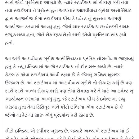
સારો એવો પ્રતિસાદ આપ્યો છે. ત્યારે સ્ટાર્ટઅપ માં રોકાણ કરી નવા
નવા સ્ટાર્ટઅપ ને પ્રોત્સાહન આપનાર આઇવીવાય ગ્રોથ અસોસિયટ
દ્વારા આજરોજ મેગા સ્ટાર્ટઅપ પીચ ડે ઇવેન્ટ નું સુરતના આંગણે
આયોજન કરવામાં આવ્યું હતું. જેમાં ચાર સ્ટાર્ટઅપ ઇન્વેસ્ટર્સ સમક્ષ
રજૂ કરાયા હતા, જેને રોકાણકારોનો સારો એવો પ્રતિસાદ સાંપડ્યો
હતો.
આ અંગે આઇવીવાય ગ્રોથ અસોસિયટના પ્રતિક તોશનીવાલ જણાવ્યું
હતું કે ન્યૂ ઇન્ડિયામાં આજે સ્ટાર્ટઅપ નો દોર શરૂ થયો છે. ત્યારે
કેટલાક એવા સ્ટાર્ટઅપ આવી રહ્યા છે કે જેમનું ભવિષ્ય ખુબજ
ઉજ્વળ છે. આ સ્ટાર્ટઅપ માં આઇવીવાય ગ્રોથે તો રોકાણ કર્યું છે પણ
સાથે સાથે અન્ય રોકાણકારો પણ તેમાં રોકાણ કરે તે માટે આ ઇવેન્ટ નું
આયોજન કરવામાં આવ્યું હતું. જે સ્ટાર્ટઅપ પીચ ડે ઇવેન્ટ માં રજુ
કરાયા હતા તેમાં ડિસિવુડ અને કીટો ઇન્ડિયા એવા સ્ટાર્ટઅપ છે કે
જેઓ માર્કેટ માં સારૂ એવું પ્રદર્શન કરી રહ્યા છે.
કીટો ઇન્ડિયા એ સ્પીકર બ્રાન્ડ છે. જ્યારે અન્ય બે સ્ટાર્ટઅપ માં ઈ
મોટારેડ અને ઓનકૂબ હતા. જે પૈકી ઈ મોટારેડ એવું સ્ટાર્ટઅપ છે કે જે