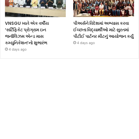
VNSGU ખાતે એક વર્ષીય
પીઅર્સને વિદેશમાં અભ્યાસ કરવા
‘સર્ટિફિકેટ પ્રોગ્રામ ઇન
ઈચ્છતા વિદ્યાર્થીઓ માટે સુરતમાં
જર્નાલિઝમ એન્ડ માસ
પીટીઈ પાર્ટનર મીટનું આયોજન કર્યું
કમ્યુનિકેશન’નો શુભારંભ
4 days ago
4 days ago