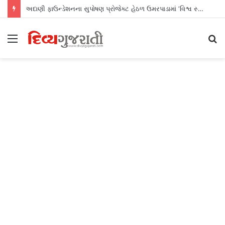
અદાણી ફાઉન્ડેશનના સુપોષણ પ્રોજેક્ટ હેઠળ ઉમરપાડામાં ‘વિશ્વ સ્તનપાન સપ્તાહ’ની સફળ ઉજવણી
Menu
S
fo