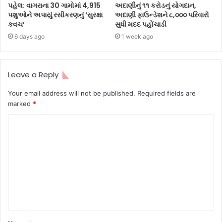
પહેલ: વાગરાના 30 ગામોમાં 4,915
અદાણીનું ૧૧ કરોડનું યોગદાન,
પશુઓને અપાયું રસીકરણનું ‘સુરક્ષા
અદાણી ફાઉન્ડેશને ૮,૦૦૦ પરિવારો
કવચ’
સુધી મદદ પહોંચાડી
6 days ago
1 week ago
Leave a Reply
Your email address will not be published.
Required fields are
marked
*