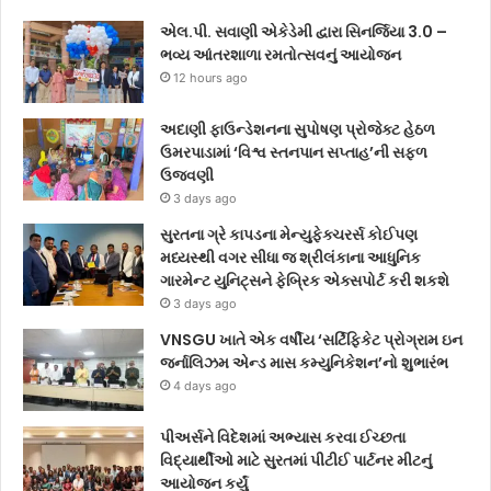
એલ.પી. સવાણી એકેડેમી દ્વારા સિનર્જિયા 3.0 –
ભવ્ય આંતરશાળા રમતોત્સવનું આયોજન
12 hours ago
અદાણી ફાઉન્ડેશનના સુપોષણ પ્રોજેક્ટ હેઠળ
ઉમરપાડામાં ‘વિશ્વ સ્તનપાન સપ્તાહ’ની સફળ
ઉજવણી
3 days ago
સુરતના ગ્રે કાપડના મેન્યુફેક્ચરર્સ કોઈપણ
મધ્યસ્થી વગર સીધા જ શ્રીલંકાના આધુનિક
ગારમેન્ટ યુનિટ્સને ફેબ્રિક એક્સપોર્ટ કરી શકશે
3 days ago
VNSGU ખાતે એક વર્ષીય ‘સર્ટિફિકેટ પ્રોગ્રામ ઇન
જર્નાલિઝમ એન્ડ માસ કમ્યુનિકેશન’નો શુભારંભ
4 days ago
પીઅર્સને વિદેશમાં અભ્યાસ કરવા ઈચ્છતા
વિદ્યાર્થીઓ માટે સુરતમાં પીટીઈ પાર્ટનર મીટનું
આયોજન કર્યું