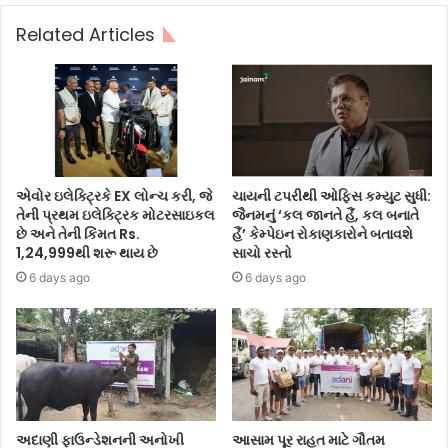
Related Articles
એવોર ઇલેક્ટ્રિકે EX લોન્ચ કરી, જે
ચાયની ટપરીથી ઓફિસ કમ્યુટ સુધી:
તેની પ્રથમ ઇલેક્ટ્રિક મોટરસાઇકલ
જૈનમનું ‘કલ જાનતે હૈં, કલ બનાતે
છે અને તેની કિંમત Rs.
હૈં’ કેમ્પેઇન રોકાણકારોને બતાવશે
1,24,999થી શરૂ થાય છે
સાચો રસ્તો
6 days ago
6 days ago
અદાણી ફાઉન્ડેશનની અનોખી
આસામ પૂર રાહત માટે ગૌતમ