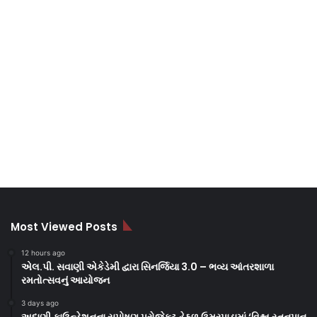
Most Viewed Posts
12 hours ago
એલ.પી. સવાણી એકેડેમી દ્વારા સિનર્જિયા 3.0 – ભવ્ય આંતરશાળા
રમતોત્સવનું આયોજન
3 days ago
અદાણી ફાઉન્ડેશનના સુપોષણ પ્રોજેક્ટ હેઠળ ઉમરપાડામાં ‘વિશ્વ સ્તનપાન