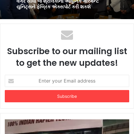
વિદ્યાર્થીઓ માટે સુરતમાં પીટીઈ પાર્ટનર મીટનું
આયોજન કર્યું
સુરતના ગ્રે કાપડના મેન્યુફેક્ચરર્સ કોઈપણ મધ્યસ્થી
વગર સીધા જ શ્રીલંકાના આધુનિક ગારમેન્ટ
યુનિટ્સને ફેબ્રિક એક્સપોર્ટ કરી શકશે
Subscribe to our mailing list
to get the new updates!
Enter
your
Email
address