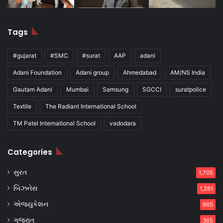
Tags
#gujarat
#SMC
#surat
AAP
adani
Adani Foundation
Adani group
Ahmedabad
AM/NS India
Gautam Adani
Mumbai
Samsung
SGCCI
suratpolice
Textile
The Radiant International School
TM Patel International School
vadodara
Categories
સુરત
1,705
બિઝનેસ
1,281
એજ્યુકેશન
665
ગુજરાત
365