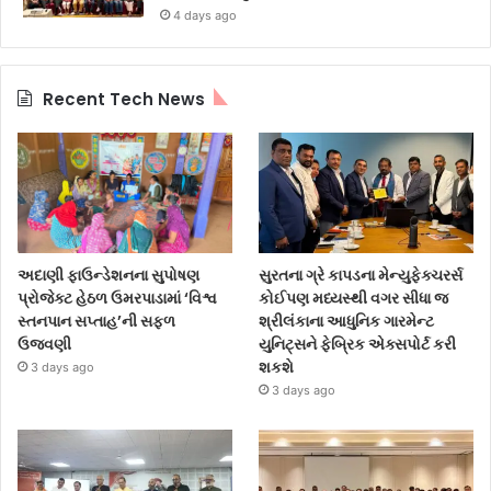
4 days ago
Recent Tech News
અદાણી ફાઉન્ડેશનના સુપોષણ
સુરતના ગ્રે કાપડના મેન્યુફેક્ચરર્સ
પ્રોજેક્ટ હેઠળ ઉમરપાડામાં ‘વિશ્વ
કોઈપણ મધ્યસ્થી વગર સીધા જ
સ્તનપાન સપ્તાહ’ની સફળ
શ્રીલંકાના આધુનિક ગારમેન્ટ
ઉજવણી
યુનિટ્સને ફેબ્રિક એક્સપોર્ટ કરી
શકશે
3 days ago
3 days ago