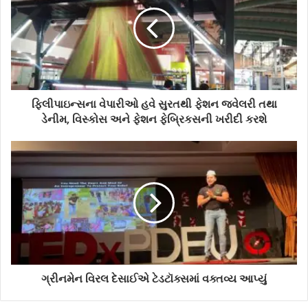
ફિલીપાઇન્સના વેપારીઓ હવે સુરતથી ફેશન જ્વેલરી તથા
ડેનીમ, વિસ્કોસ અને ફેશન ફેબ્રિકસની ખરીદી કરશે
ગ્રીનમેન વિરલ દેસાઈએ ટેડટૉક્સમાં વક્તવ્ય આપ્યું