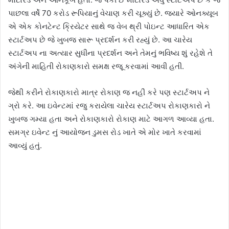
પાછલા વર્ષે 70 કરોડ રૂપિયાનું વેચાણ કરી ચૂક્યું છે. જ્યારે ઓનક્યૂબ
એ એક કોનટેન્ટ ક્રિયેટર સાથે જ વેબ થ્રી પોઇન્ટ આધારિત એક
સ્ટાર્ટઅપ છે જે ખુબજ સારૂ પ્રદર્શન કરી રહ્યું છે. આ ચારેય
સ્ટાર્ટઅપ ના અત્યાર સુધીના પ્રદર્શન અને તેમનું ભવિષ્ય શું રહેશે તે
અંગેની માહિતી રોકાણકારો સમક્ષ રજૂ કરવામાં આવી હતી.
જેથી કરીને રોકાણકારો માત્ર રોકાણ જ નહીં કરે પણ સ્ટાર્ટઅપ ને
ગ્રો કરે. આ ઇવેન્ટમાં રજુ કરાયેલા ચારેય સ્ટાર્ટઅપ રોકાણકારો ને
ખુબજ ગમ્યા હતા અને રોકાણકારો રોકાણ માટે આગળ આવ્યા હતા.
સમગ્ર ઇવેન્ટ નું આયોજન ડુમસ રોડ ખાતે એ મોર ખાતે કરવામાં
આવ્યું હતું.