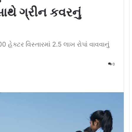
સાથે ગ્રીન કવરનું
ેક્ટર વિસ્તારમાં 2.5 લાખ રોપાં વાવવાનું
0