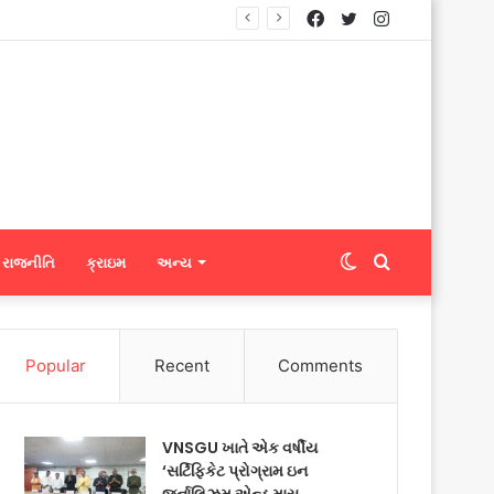
Facebook
Twitter
Instagram
્યું
Switch
Search
રાજનીતિ
ક્રાઇમ
અન્ય
skin
for
Popular
Recent
Comments
VNSGU ખાતે એક વર્ષીય
‘સર્ટિફિકેટ પ્રોગ્રામ ઇન