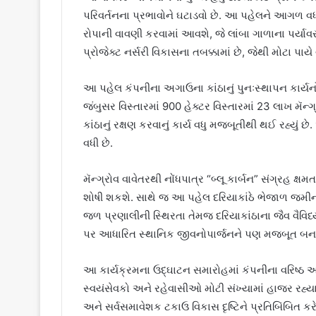
પરિવર્તનના પ્રભાવોને ઘટાડવો છે. આ પહેલને આગળ વધારત
રોપાની વાવણી કરવામાં આવશે, જે લાંબા ગાળાના પર્યા
પ્રોજેક્ટ નર્સરી વિકાસના તબક્કામાં છે, જેથી મોટા પ
આ પહેલ કંપનીના અગાઉના કાંઠાનું પુનઃસ્થાપન કાર્યન
જંબુસર વિસ્તારમાં 900 હેક્ટર વિસ્તારમાં 23 લાખ મૅન્ગ
કાંઠાનું રક્ષણ કરવાનું કાર્ય વધુ મજબૂતીથી થઈ રહ્યુ
વધી છે.
મૅન્ગ્રોવ વાવેતરથી નોંધપાત્ર “બ્લૂ કાર્બન” સંગ્રહ ક
શોષી શકશે. સાથે જ આ પહેલ દરિયાકાંઠે ભેજાળ જમીનો
જળ પ્રણાલીની સ્થિરતા તેમજ દરિયાકાંઠાના જૈવ વૈવિધ
પર આધારિત સ્થાનિક જીવનોપાર્જનને પણ મજબૂત બના
આ કાર્યક્રમના ઉદ્ઘાટન સમારોહમાં કંપનીના વરિષ્ઠ
સ્વયંસેવકો અને રહેવાસીઓ મોટી સંખ્યામાં હાજર રહ્
અને સર્વસમાવેશક ટકાઉ વિકાસ દૃષ્ટિને પ્રતિબિંબિત કરે