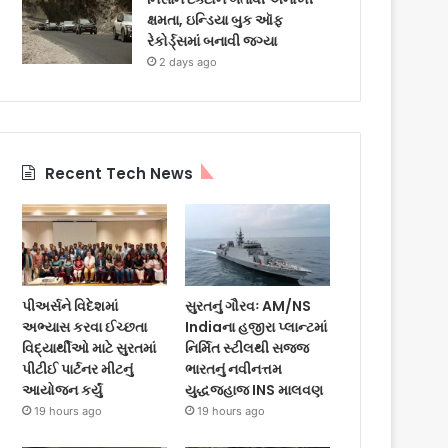
ક્ષમતા, ઇન્ડિયા બુક ઑફ
રેકોર્ડ્સમાં બનાવી જગ્યા
2 days ago
Recent Tech News
પીઅર્સને વિદેશમાં
સુરતનું ગૌરવઃ AM/NS
અભ્યાસ કરવા ઈચ્છતા
Indiaના હજીરા પ્લાન્ટમાં
વિદ્યાર્થીઓ માટે સુરતમાં
નિર્મિત સ્ટીલથી સજ્જ
પીટીઈ પાર્ટનર મીટનું
ભારતનું નવીનત્તમ
આયોજન કર્યું
યુદ્ધજહાજ INS માલવણ
19 hours ago
19 hours ago