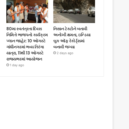
80મા સ્વતંત્રતા દિવસ
નિસાન ટેક્ટોને બતાવી
નિમિત્તે ભાજપનો કાર્યક્રમ
અનોખી ક્ષમતા, ઇન્ડિયા
પ્લાન જાહેર: 10 ઓગસ્ટે
બુક ઑફ રેકોર્ડ્સમાં
ગાંધીનગરમાં ભવ્ય તિરંગા
બનાવી જગ્યા
યાત્રા, 11થી 13 ઓગસ્ટે
2 days ago
રાજ્યભરમાં આયોજન
1 day ago