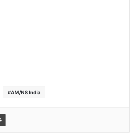
AM/NS India
l
Print