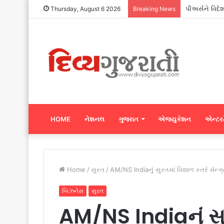
પીઅર્સને વિદે
Thursday, August 6 2026
Breaking News
HOME
નેશનલ
ગુજરાત
એજ્યુકેશન
એન્ટરટ
Home
/
સુરત
/
AM/NS Indiaનું સુરતમાં વિશાળ સ્તરે મૅન્ગ
બિઝનેસ
સુરત
AM/NS Indiaનું સુર