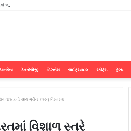
શમાં અભ્યાસ કરવા ઈચ્છતા વિદ્યાર્થીઓ માટે સુરતમાં પીટીઈ પાર્ટનર મીટનું આયોજન કર
ેઇન્મેન્ટ
ટેકનોલોજી
બિઝનેસ
લાઈફસ્ટાઇલ
સ્પોર્ટ્સ
હેલ્થ
્રોવ વાવેતરની સાથે ગ્રીન કવરનું વિસ્તરણ
તમાં વિશાળ સ્તરે