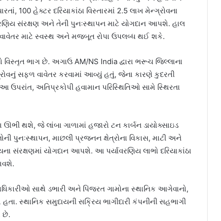
ાં, 100 હેક્ટર દરિયાકાંઠા વિસ્તારમાં 2.5 લાખ મેન્ગ્રોવના
વરણિય સંરક્ષણ અને તેની પુનઃસ્થાપન માટે યોગદાન આપશે. હાલ
ાયે વાવેતર માટે સ્વસ્થ અને મજબૂત રોપા ઉપલબ્ધ થઈ શકે.
ો વિસ્તૃત ભાગ છે. અગાઉ AM/NS India દ્વારા ભરૂચ જિલ્લાના
્રોવનું સફળ વાવેતર કરવામાં આવ્યું હતું, જેના કારણે કુદરતી
ં છે. આ ઉપરાંત, અતિપ્રકોપી હવામાન પરિસ્થિતિઓ સામે સ્થિરતા
્ષમતા ઊભી થશે, જે લાંબા ગાળામાં હજારો ટન કાર્બન ડાયોક્સાઇડ
ની પુનઃસ્થાપન, માછલી પ્રજનન ક્ષેત્રોના વિકાસ, માટી અને
્યના સંરક્ષણમાં યોગદાન આપશે. આ પર્યાવરણિય લાભો દરિયાકાંઠા
વશે.
 અધિકારીઓ સાથે ડભારી અને પિંજરત ગામોના સ્થાનિક આગેવાનો,
યા હતા. સ્થાનિક સમુદાયની સક્રિય ભાગીદારી કંપનીની સહભાગી
 છે.