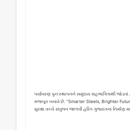
પર્યાવરણ પુનઃસ્થાપનને સમુદાય સહભાગિતાથી જોડતાં
મજબૂત બનાવે છે. “Smarter Steels, Brighter Futur
સુરક્ષા વચ્ચે સંતુલન જાળવી હરિત ગુજરાતના નિર્માણ માટ