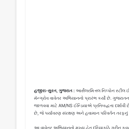
હજીરા-સુરત, ગુજરાત :
આર્સેલરમિત્તલ નિપ્પોન સ્ટીલ
મૅન્ગ્રોવ વાવેતર અભિયાનનો પ્રારંભ કર્યો છે. ગુજરાત
જાળવવા માટે AM/NS ઈન્ડિયાએ પ્રતિબદ્ધતા દર્શાવી છે
છે, જે પર્યાવરણ સંરક્ષણ અને હવામાન પરિવર્તન તરફનું 
આ વાવેતર અભિયાનનો મુખ્ય હેતુ દરિયાકાંઠે ગ્રીન કવ