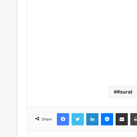
#surat
Facebook
Twitter
LinkedIn
Messenger
Share via Emai
Share