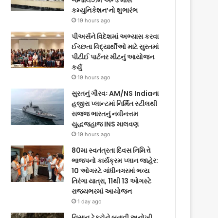
જર્નાલિઝમ એન્ડ માસ
કમ્યુનિકેશન’નો શુભારંભ
19 hours ago
પીઅર્સને વિદેશમાં અભ્યાસ કરવા
ઈચ્છતા વિદ્યાર્થીઓ માટે સુરતમાં
પીટીઈ પાર્ટનર મીટનું આયોજન
કર્યું
19 hours ago
સુરતનું ગૌરવઃ AM/NS Indiaના
હજીરા પ્લાન્ટમાં નિર્મિત સ્ટીલથી
સજ્જ ભારતનું નવીનત્તમ
યુદ્ધજહાજ INS માલવણ
19 hours ago
80મા સ્વતંત્રતા દિવસ નિમિત્તે
ભાજપનો કાર્યક્રમ પ્લાન જાહેર:
10 ઓગસ્ટે ગાંધીનગરમાં ભવ્ય
તિરંગા યાત્રા, 11થી 13 ઓગસ્ટે
રાજ્યભરમાં આયોજન
1 day ago
નિસાન ટેક્ટોને બતાવી અનોખી