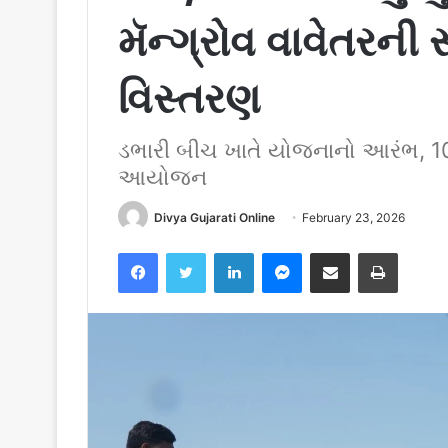
મૅન્ગ્રોવ વાવેતરની 
વિસ્તરણ
ડભારી બીચ ખાતે યોજનાનો આરંભ, 100 હ
આયોજન
Divya Gujarati Online
February 23, 2026
Facebook
Twitter
LinkedIn
Messenger
Share via Email
Print