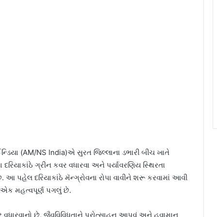
 ઈન્ડિયા (AM/NS India)એ સુરત જિલ્લાના ડભારી બીચ ખાતે
ના દરિયાકાંઠે ગ્રીન કવર વધારવા અને પર્યાવરણિય સ્થિરતા
. આ પહેલ દરિયાકાંઠે મૅન્ગ્રોવના રોપા વાવીને શરૂ કરવામાં આવી
એક મહત્વપૂર્ણ પગલું છે.
ર વધારવાનો છે, જૈવવિવિધતાને પ્રોત્સાહન આપવું અને હવામાન