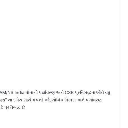
 AM/NS India પોતાની પર્યાવરણ અને CSR પ્રતિબદ્ધતાઓને વધુ
es” ના ધ્યેય સાથે કંપની ઔદ્યોગિક વિકાસ અને પર્યાવરણ
ે પ્રતિબદ્ધ છે.