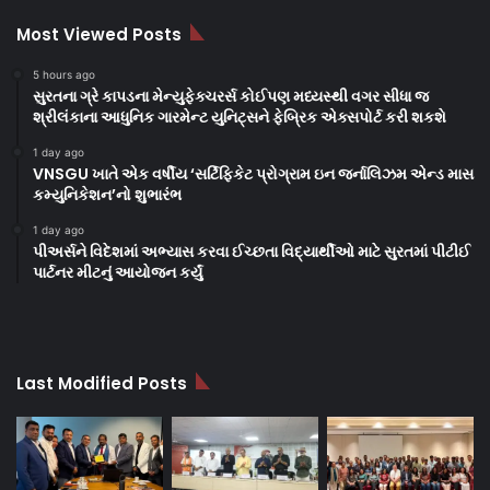
Most Viewed Posts
5 hours ago
સુરતના ગ્રે કાપડના મેન્યુફેક્ચરર્સ કોઈપણ મધ્યસ્થી વગર સીધા જ
શ્રીલંકાના આધુનિક ગારમેન્ટ યુનિટ્સને ફેબ્રિક એક્સપોર્ટ કરી શકશે
1 day ago
VNSGU ખાતે એક વર્ષીય ‘સર્ટિફિકેટ પ્રોગ્રામ ઇન જર્નાલિઝમ એન્ડ માસ
કમ્યુનિકેશન’નો શુભારંભ
1 day ago
પીઅર્સને વિદેશમાં અભ્યાસ કરવા ઈચ્છતા વિદ્યાર્થીઓ માટે સુરતમાં પીટીઈ
પાર્ટનર મીટનું આયોજન કર્યું
Last Modified Posts