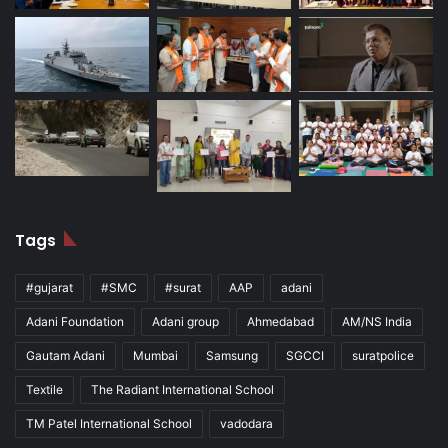
Tags
#gujarat
#SMC
#surat
AAP
adani
Adani Foundation
Adani group
Ahmedabad
AM/NS India
Gautam Adani
Mumbai
Samsung
SGCCI
suratpolice
Textile
The Radiant International School
TM Patel International School
vadodara