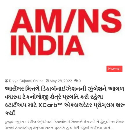
બિઝનેસ
Divya Gujarati Online
May 28, 2022
0
આર્સેલર મિત્તલે ડિકાર્બનાઈઝેશનની ઝુંબેશને આગળ
વધારવા ટેકનોલોજી ક્ષેત્રે પ્રગતિ કરી રહેલા
સ્ટાર્ટઅપ માટે XCarb™ એક્સલરેટર પ્રોગ્રામ શરૂ
કર્યો
હજીરા-સુરત : સ્ટીલ ઉદ્યોગમાં ડિકાર્બોનાઈઝેશનને વેગ મળે તે હેતુથી આર્સેલર
મિત્તલે ટેકનોલોજી ક્ષેત્રમાં સતત પ્રગતિ હાથ ધરી રહેલી સર્વોત્તમ અને…