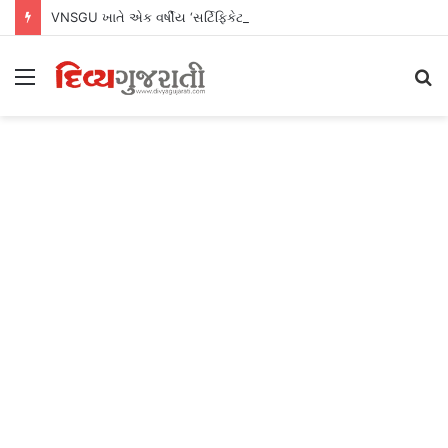
VNSGU ખાતે એક વર્ષીય ‘સર્ટિફિકેટ પ્રોગ્રામ ઇન જર્નાલિઝમ એન્ડ માસ કમ્યુનિકેશન’નો શુભારંભ
Menu
S
fo