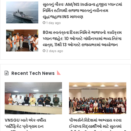
સુરતનું ગૌરવઃ AM/NS Indiaના હજીરા પ્લાન્ટમાં
નિર્મિત સ્ટીલથી સજ્જ ભારતનું નવીનત્તમ
યુદ્ધજહાજ INS માલવણ
1 day ago
80મા સ્વતંત્રતા દિવસ નિમિત્તે ભાજપનો કાર્યક્રમ
પ્લાન જાહેર: 10 ઓગસ્ટે ગાંધીનગરમાં ભવ્ય તિરંગા
યાત્રા, 11થી 13 ઓગસ્ટે રાજ્યભરમાં આયોજન
2 days ago
Recent Tech News
VNSGU ખાતે એક વર્ષીય
પીઅર્સને વિદેશમાં અભ્યાસ કરવા
‘સર્ટિફિકેટ પ્રોગ્રામ ઇન
ઈચ્છતા વિદ્યાર્થીઓ માટે સુરતમાં