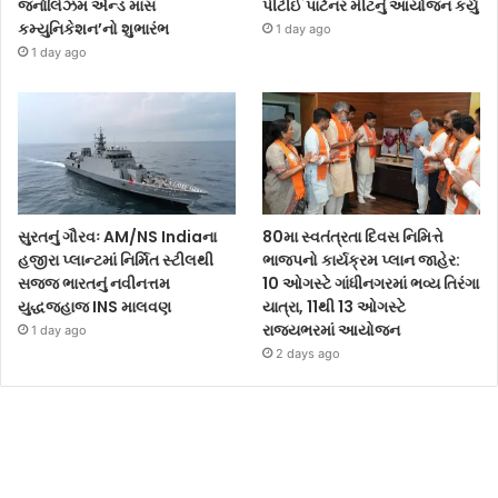
જર્નાલિઝમ એન્ડ માસ
પીટીઈ પાર્ટનર મીટનું આયોજન કર્યું
કમ્યુનિકેશન’નો શુભારંભ
1 day ago
1 day ago
સુરતનું ગૌરવઃ AM/NS Indiaના
80મા સ્વતંત્રતા દિવસ નિમિત્તે
હજીરા પ્લાન્ટમાં નિર્મિત સ્ટીલથી
ભાજપનો કાર્યક્રમ પ્લાન જાહેર:
સજ્જ ભારતનું નવીનત્તમ
10 ઓગસ્ટે ગાંધીનગરમાં ભવ્ય તિરંગા
યુદ્ધજહાજ INS માલવણ
યાત્રા, 11થી 13 ઓગસ્ટે
રાજ્યભરમાં આયોજન
1 day ago
2 days ago