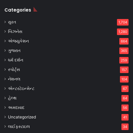
Categories
સુરત
1,704
બિઝનેસ
1,280
એજ્યુકેશન
664
ગુજરાત
365
ધર્મ દર્શન
259
સ્પોર્ટ્સ
157
નેશનલ
104
એન્ટરટેઇન્મેન્ટ
67
હેલ્થ
64
અમદાવાદ
56
Uncategorized
41
લાઈફસ્ટાઇલ
34