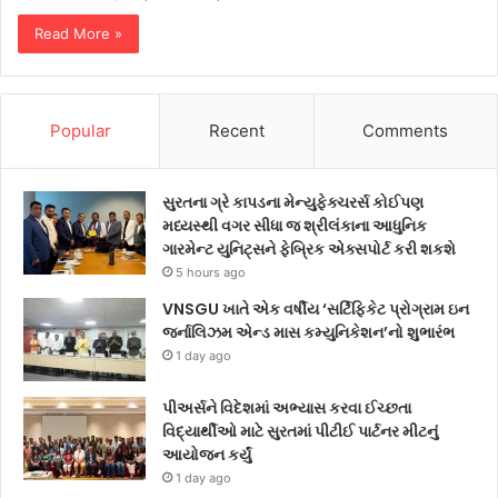
Read More »
Popular
Recent
Comments
સુરતના ગ્રે કાપડના મેન્યુફેક્ચરર્સ કોઈપણ
મધ્યસ્થી વગર સીધા જ શ્રીલંકાના આધુનિક
ગારમેન્ટ યુનિટ્સને ફેબ્રિક એક્સપોર્ટ કરી શકશે
5 hours ago
VNSGU ખાતે એક વર્ષીય ‘સર્ટિફિકેટ પ્રોગ્રામ ઇન
જર્નાલિઝમ એન્ડ માસ કમ્યુનિકેશન’નો શુભારંભ
1 day ago
પીઅર્સને વિદેશમાં અભ્યાસ કરવા ઈચ્છતા
વિદ્યાર્થીઓ માટે સુરતમાં પીટીઈ પાર્ટનર મીટનું
આયોજન કર્યું
1 day ago