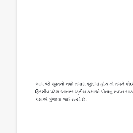
આમ જો જીતનો નશો તમારા જીદમાં હોય તો તમને કોઈ 
ક્રિશીવ પટેલ આંતરરાષ્ટ્રીય કક્ષાએ પોતાનું સ્વપ્ન સા
કક્ષાએ ગુંજાવા જઈ રહ્યો છે.