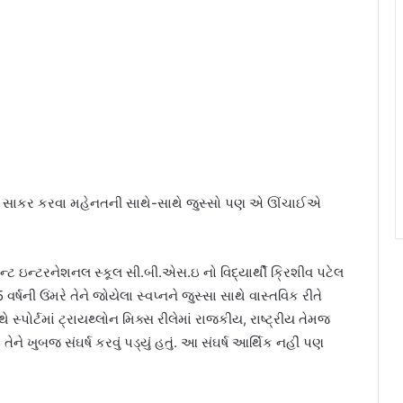
તેને સાકર કરવા મહેનતની સાથે-સાથે જુસ્સો પણ એ ઊંચાઈએ
્ટ ઇન્ટરનેશનલ સ્કૂલ સી.બી.એસ.ઇ નો વિદ્યાર્થી ક્રિશીવ પટેલ
ર્ષની ઉંમરે તેને જોયેલા સ્વપ્નને જુસ્સા સાથે વાસ્તવિક રીતે
સ્પોર્ટમાં ટ્રાયથ્લોન મિક્સ રીલેમાં રાજકીય, રાષ્ટ્રીય તેમજ
ેને ખુબજ સંઘર્ષ કરવું પડ્યું હતું. આ સંઘર્ષ આર્થિક નહીં પણ