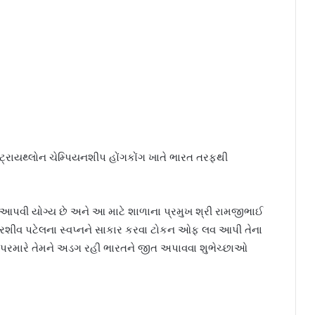
્રાયથ્લોન ચેમ્પિયનશીપ હોંગકોંગ ખાતે ભારત તરફથી
વી યોગ્ય છે અને આ માટે શાળાના પ્રમુખ શ્રી રામજીભાઈ
 ક્રિશીવ પટેલના સ્વપ્નને સાકાર કરવા ટોકન ઓફ લવ આપી તેના
ાર પરમારે તેમને અડગ રહી ભારતને જીત અપાવવા શુભેચ્છાઓ