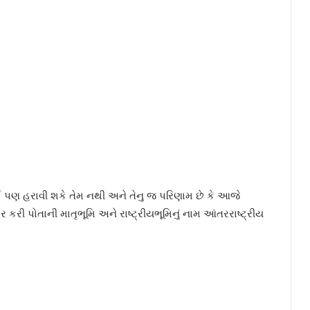
પણ હરાવી શકે તેમ નથી અને તેનુ જ પરિણામ છે કે આજે
કર કરી પોતાની માતૃભૂમિ અને રાષ્ટ્રીયભૂમિનું નામ આંતરરાષ્ટ્રીય