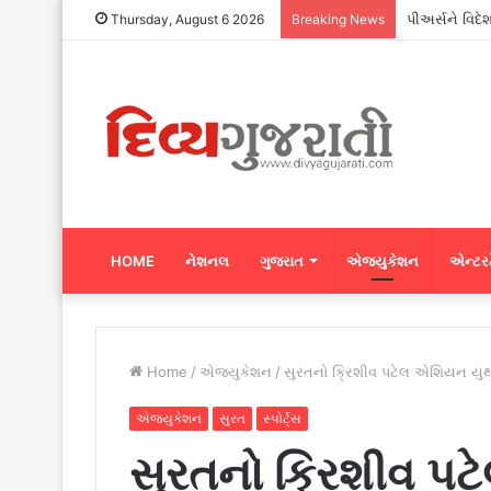
પીઅર્સને વિદે
Thursday, August 6 2026
Breaking News
HOME
નેશનલ
ગુજરાત
એજ્યુકેશન
એન્ટરટ
Home
/
એજ્યુકેશન
/
સુરતનો ક્રિશીવ પટેલ એશિયન યુથ ટ
એજ્યુકેશન
સુરત
સ્પોર્ટ્સ
સુરતનો ક્રિશીવ પ