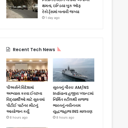
ક્ષમતા, ઇન્ડિયા બુક ઑફ
રેકોર્ડ્સમાં બનાવી જગ્યા
1 day ago
Recent Tech News
પીઅર્સને વિદેશમાં
સુરતનું ગૌરવઃ AM/NS
અભ્યાસ કરવા ઈચ્છતા
Indiaના હજીરા પ્લાન્ટમાં
વિદ્યાર્થીઓ માટે સુરતમાં
નિર્મિત સ્ટીલથી સજ્જ
પીટીઈ પાર્ટનર મીટનું
ભારતનું નવીનત્તમ
આયોજન કર્યું
યુદ્ધજહાજ INS માલવણ
8 hours ago
8 hours ago