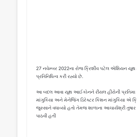
27 નવેમ્બર 2022ના રોજ ક્રિશીવ પટેલ એશિયન યૂથ ટ
પ્રતિનિધિત્વ કરી રહ્યો છે.
આ બદલ આવા યૂથ આઈકોનને રીયલ હીરોની પ્રતિમા આપ
માંગુકિયા અને મેનેજિંગ ડિરેક્ટર કિશન માંગુકિયા એ
જુસ્સાને વધાવ્યો હતો તેમજ શાળાના આચાર્યશ્રી તુષ
પાઠવી હતી