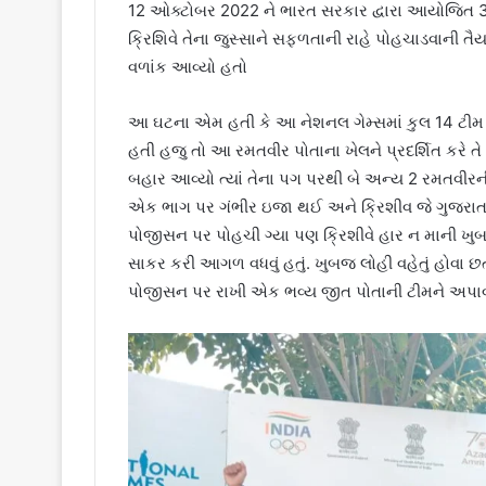
12 ઓક્ટોબર 2022 ને ભારત સરકાર દ્વારા આયોજિત 36 
ક્રિશિવે તેના જુસ્સાને સફળતાની રાહે પોહચાડવાની 
વળાંક આવ્યો હતો
આ ઘટના એમ હતી કે આ નેશનલ ગેમ્સમાં કુલ 14 ટીમ દ
હતી હજુ તો આ રમતવીર પોતાના ખેલને પ્રદર્શિત કરે તે પ
બહાર આવ્યો ત્યાં તેના પગ પરથી બે અન્ય 2 રમતવી
એક ભાગ પર ગંભીર ઇજા થઈ અને ક્રિશીવ જે ગુજરાતની
પોજીસન પર પોહચી ગ્યા પણ ક્રિશીવે હાર ન માની ખુ
સાકર કરી આગળ વધવું હતું. ખુબજ લોહી વહેતું હોવા છ
પોજીસન પર રાખી એક ભવ્ય જીત પોતાની ટીમને અપાવ