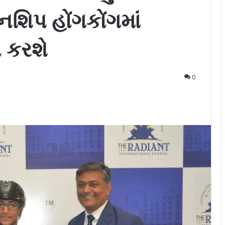
નશિપ હોંગકોંગમાં
વ કરશે
0