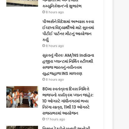
જર્નાલિઝમ એન્ડ માસ
કમ્યુનિકેશન’નો શુભારંભ
8 hours ago
પીઅર્સને વિદેશમાં અભ્યાસ કરવા
ઈચ્છતા વિદ્યાર્થીઓ માટે સુરતમાં
પીટીઈ પાર્ટનર મીટનું આયોજન
કર્યું
8 hours ago
સુરતનું ગૌરવઃ AM/NS Indiaના
હજીરા પ્લાન્ટમાં નિર્મિત સ્ટીલથી
સજ્જ ભારતનું નવીનત્તમ
યુદ્ધજહાજ INS માલવણ
8 hours ago
80મા સ્વતંત્રતા દિવસ નિમિત્તે
ભાજપનો કાર્યક્રમ પ્લાન જાહેર:
10 ઓગસ્ટે ગાંધીનગરમાં ભવ્ય
તિરંગા યાત્રા, 11થી 13 ઓગસ્ટે
રાજ્યભરમાં આયોજન
17 hours ago
નિસાન ટેક્ટોને બતાવી અનોખી