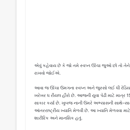
એવું કહેવાય છે કે જો તમે સ્વપ્ન ઊંચા જુઓ છો તો 
રાખવો જોઈએ.
આવા જ ઊંચા ઉંમગના સ્વપ્ન અને જુસ્સો લઈ ધી રેડિયન
ખરેખર ધ રીયલ હીરો છે. આજની યુવા પેઢી માટે માત્ર 15 વ
સાકાર કર્યા છે. ખુબજ નાની ઉંમરે અભ્યાસની સાથે–સાથે 
આંતરરાષ્ટ્રીય ખ્યાતિ મેળવી છે. આ ખ્યાતિ મેળવવા માટે ત
શારીરિક અને માનસિક હતું.