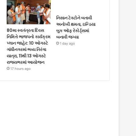
નિસાન ટેક્ટોને બતાવી
અનોખી ક્ષમતા, ઇન્ડિયા
80મા સ્વતંત્રતા દિવસ
બુક ઑફ રેકોર્ડ્સમાં
નિમિત્તે ભાજપનો કાર્યક્રમ
બનાવી જગ્યા
પ્લાન જાહેર: 10 ઓગસ્ટે
1 day ago
ગાંધીનગરમાં ભવ્ય તિરંગા
યાત્રા, 11થી 13 ઓગસ્ટે
રાજ્યભરમાં આયોજન
17 hours ago