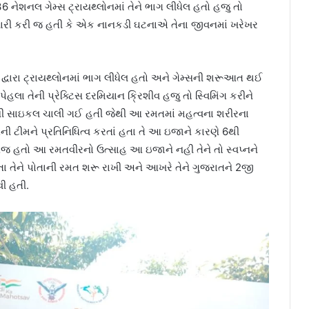
નેશનલ ગેમ્સ ટ્રાયથ્લોનમાં તેને ભાગ લીધેલ હતો હજુ તો
તૈયારી કરી જ હતી કે એક નાનકડી ઘટનાએ તેના જીવનમાં ખરેખર
્વારા ટ્રાયથ્લોનમાં ભાગ લીધેલ હતો અને ગેમ્સની શરૂઆત થઈ
ેહલા તેની પ્રેક્ટિસ દરમિયાન ક્રિશીવ હજુ તો સ્વિમિંગ કરીને
રની સાઇકલ ચાલી ગઈ હતી જેથી આ રમતમાં મહત્વના શરીરના
 ટીમને પ્રતિનિધિત્વ કરતાં હતા તે આ ઇજાને કારણે 6થી
બજ હતો આ રમતવીરનો ઉત્સાહ આ ઇજાને નહી તેને તો સ્વપ્નને
તા તેને પોતાની રમત શરૂ રાખી અને આખરે તેને ગુજરાતને 2જી
ી હતી.