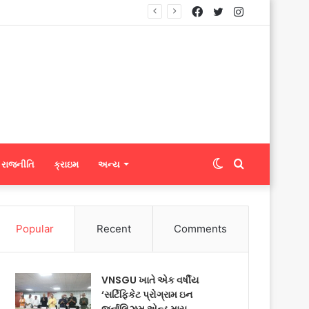
Facebook
Twitter
Instagram
્યું
Switch
Search
રાજનીતિ
ક્રાઇમ
અન્ય
skin
for
Popular
Recent
Comments
VNSGU ખાતે એક વર્ષીય
‘સર્ટિફિકેટ પ્રોગ્રામ ઇન