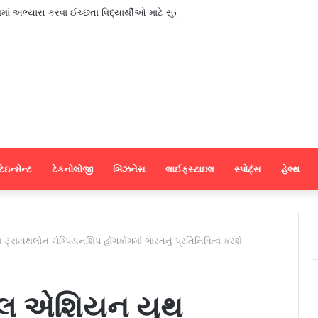
શમાં અભ્યાસ કરવા ઈચ્છતા વિદ્યાર્થીઓ માટે સુરતમાં પીટીઈ પાર્ટનર મીટનું આયોજન કર
ેઇન્મેન્ટ
ટેકનોલોજી
બિઝનેસ
લાઈફસ્ટાઇલ
સ્પોર્ટ્સ
હેલ્થ
્રાયથલોન ચેમ્પિયનશિપ હોંગકોંગમાં ભારતનું પ્રતિનિધિત્વ કરશે
ટેલ એશિયન યુથ