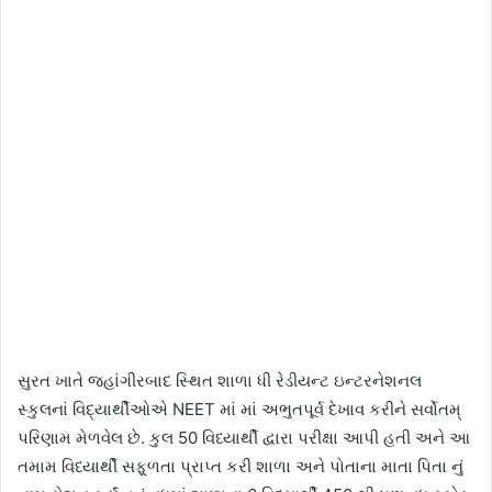
સુરત ખાતે જહાંગીરબાદ સ્થિત શાળા ધી રેડીયન્ટ ઇન્ટરનેશનલ
સ્કુલનાં વિદ્યાર્થીઓએ NEET માં માં અભુતપૂર્વ દેખાવ કરીને સર્વોતમ્
પરિણામ મેળવેલ છે. કુલ 50 વિધ્યાર્થી દ્વારા પરીક્ષા આપી હતી અને આ
તમામ વિધ્યાર્થી સફ્ર્ળતા પ્રાપ્ત કરી શાળા અને પોતાના માતા પિતા નું