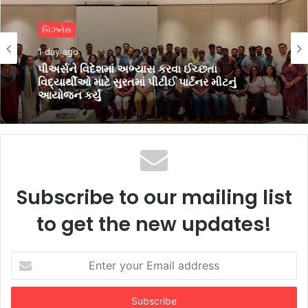
એજ્યુકેશન
બિઝનેસ
2 days ago
1 day ago
વિદ્યાર્થીઓમાં ભારતીય સંસ્કૃતિ, સાહિત્યિક
અભિવ્યક્તિ, સર્જનાત્મકતા ઉજાગર કરવા VNSGU
ખાતે વિવિધ સ્પર્ધાઓ યોજાઈ
પીઅર્સને વિદેશમાં અભ્યાસ કરવા ઈચ્છતા
વિદ્યાર્થીઓ માટે સુરતમાં પીટીઈ પાર્ટનર મીટનું
આયોજન કર્યું
Subscribe to our mailing list
to get the new updates!
Enter
your
Email
address