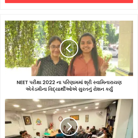
NEET પરીક્ષા 2022 ના પરિણામમાં શ્રી સ્વામિનારાયણ
એકેડમીના વિદ્યાર્થીઓએ સુરતનું રોશન કર્યું