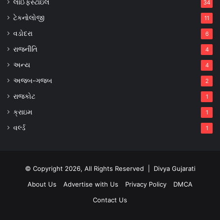
લાઈફસ્ટાઇલ
34
ટેકનોલોજી
11
વડોદરા
6
રાજનીતિ
4
અન્ય
4
અજબ-ગજબ
2
રાજકોટ
1
ક્રાઇમ
1
વર્લ્ડ
1
© Copyright 2026, All Rights Reserved |
Divya Gujarati
About Us
Advertise with Us
Privacy Policy
DMCA
Contact Us