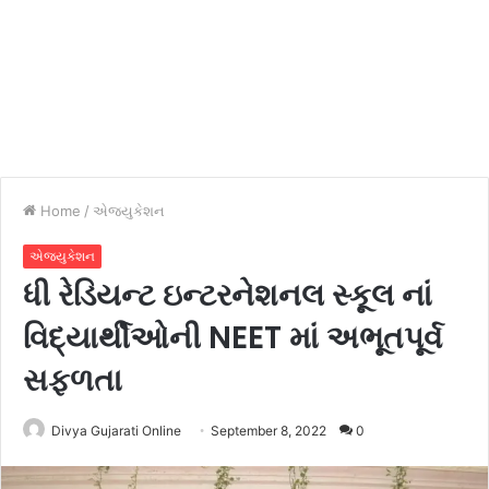
Home
/
એજ્યુકેશન
એજ્યુકેશન
ધી રેડિયન્ટ ઇન્ટરનેશનલ સ્કૂલ નાં
વિદ્યાર્થીઓની NEET માં અભૂતપૂર્વ
સફળતા
Divya Gujarati Online
September 8, 2022
0