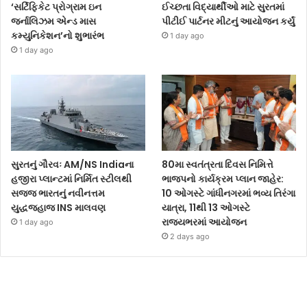
‘સર્ટિફિકેટ પ્રોગ્રામ ઇન
ઈચ્છતા વિદ્યાર્થીઓ માટે સુરતમાં
જર્નાલિઝમ એન્ડ માસ
પીટીઈ પાર્ટનર મીટનું આયોજન કર્યું
કમ્યુનિકેશન’નો શુભારંભ
1 day ago
1 day ago
સુરતનું ગૌરવઃ AM/NS Indiaના
80મા સ્વતંત્રતા દિવસ નિમિત્તે
હજીરા પ્લાન્ટમાં નિર્મિત સ્ટીલથી
ભાજપનો કાર્યક્રમ પ્લાન જાહેર:
સજ્જ ભારતનું નવીનત્તમ
10 ઓગસ્ટે ગાંધીનગરમાં ભવ્ય તિરંગા
યુદ્ધજહાજ INS માલવણ
યાત્રા, 11થી 13 ઓગસ્ટે
રાજ્યભરમાં આયોજન
1 day ago
2 days ago