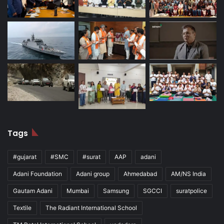
Tags
#gujarat
#SMC
#surat
AAP
adani
Adani Foundation
Adani group
Ahmedabad
AM/NS India
Gautam Adani
Mumbai
Samsung
SGCCI
suratpolice
Textile
The Radiant International School