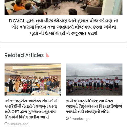
DGVCL દ્વારા નવા વીજ જોડાણ અને હયાત વીજ જોડાણ ના
લોડ વધારામાં વિલંબ તથા અણધાર્યા વીજ કાપ કરવા અંગેના
પ્રશ્નો ની ઉર્જા મંત્રી ને રજુઆત કરાશે
Related Articles
આંતરરાષ્ટ્રીય આરોગ્ય સેવાઓમાં
તાપી પ્રાગટ્ય દિવસ: નવચેતન
કારકિર્દીની તૈયારીને મજબૂત કરવા
અદાણી વિદ્યાલયના વિદ્યાર્થીઓએ
માટે OET દ્વારા ગુજરાતના સુરતમાં
આપ્યો નદી સંરક્ષણનો સંદેશ
શિક્ષકોને વિશેષ તાલીમ આપી
2 weeks ago
2 weeks ago