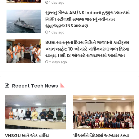
1 day ago
સુરતનું ગૌરવઃ AM/NS Indiaના હજીરા પ્લાન્ટમાં
નિર્મિત સ્ટીલથી સજ્જ ભારતનું નવીનત્તમ
યુદ્ધજહાજ INS માલવણ
1 day ago
80મા સ્વતંત્રતા દિવસ નિમિત્તે ભાજપનો કાર્યક્રમ
પ્લાન જાહેર: 10 ઓગસ્ટે ગાંધીનગરમાં ભવ્ય તિરંગા
યાત્રા, 11થી 13 ઓગસ્ટે રાજ્યભરમાં આયોજન
2 days ago
Recent Tech News
VNSGU ખાતે એક વર્ષીય
પીઅર્સને વિદેશમાં અભ્યાસ કરવા