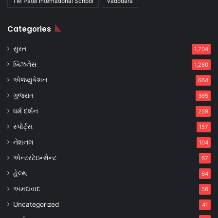
TM Patel International School
vadodara
Categories
સુરત
1,704
બિઝનેસ
1,280
એજ્યુકેશન
664
ગુજરાત
365
ધર્મ દર્શન
259
સ્પોર્ટ્સ
157
નેશનલ
104
એન્ટરટેઇન્મેન્ટ
67
હેલ્થ
64
અમદાવાદ
56
Uncategorized
41