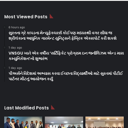
Most Viewed Posts
6 hours ago
સુરતના ગ્રે કાપડના મેન્યુફેક્ચરર્સ કોઈપણ મધ્યસ્થી વગર સીધા જ
શ્રીલંકાના આધુનિક ગારમેન્ટ યુનિટ્સને ફેબ્રિક એક્સપોર્ટ કરી શકશે
1 day ago
VNSGU ખાતે એક વર્ષીય ‘સર્ટિફિકેટ પ્રોગ્રામ ઇન જર્નાલિઝમ એન્ડ માસ
કમ્યુનિકેશન’નો શુભારંભ
1 day ago
પીઅર્સને વિદેશમાં અભ્યાસ કરવા ઈચ્છતા વિદ્યાર્થીઓ માટે સુરતમાં પીટીઈ
પાર્ટનર મીટનું આયોજન કર્યું
Last Modified Posts