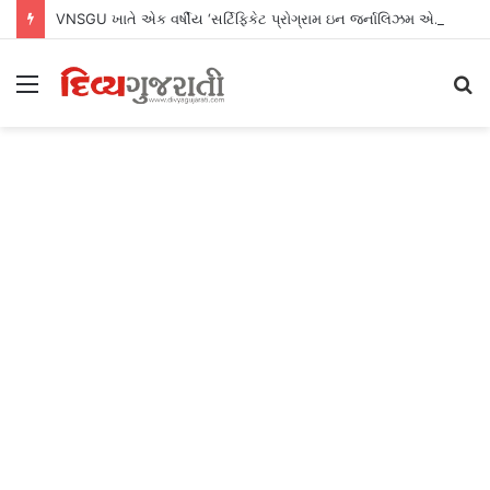
VNSGU ખાતે એક વર્ષીય ‘સર્ટિફિકેટ પ્રોગ્રામ ઇન જર્નાલિઝમ એન્ડ માસ કમ્યુનિકેશન’નો શુભારંભ
Menu
S
fo