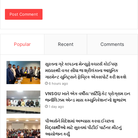
Popular
Recent
Comments
સુરતના ગ્રે કાપડના મેન્યુફેક્ચરર્સ કોઈપણ
મધ્યસ્થી વગર સીધા જ શ્રીલંકાના આધુનિક
ગારમેન્ટ યુનિટ્સને ફેબ્રિક એક્સપોર્ટ કરી શકશે
6 hours ago
VNSGU ખાતે એક વર્ષીય ‘સર્ટિફિકેટ પ્રોગ્રામ ઇન
જર્નાલિઝમ એન્ડ માસ કમ્યુનિકેશન’નો શુભારંભ
1 day ago
પીઅર્સને વિદેશમાં અભ્યાસ કરવા ઈચ્છતા
વિદ્યાર્થીઓ માટે સુરતમાં પીટીઈ પાર્ટનર મીટનું
આયોજન કર્યું