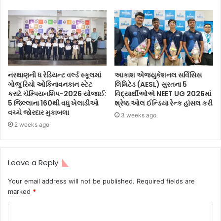
નરથાણની ધ રેડિયન્ટ વર્લ્ડ સ્કૂલમાં
આકાશ એજ્યુકેશનલ સર્વિસિસ
ગોજુ રિયો ઓકિનાવનકાન સ્ટેટ
લિમિટેડ (AESL) સુરતના 5
કરાટે ચેમ્પિયનશિપ-2026 યોજાઈ:
વિદ્યાર્થીઓએ NEET UG 2026માં
5 જિલ્લાના 160થી વધુ ખેલાડીઓ
શ્રેષ્ઠ ઓલ ઈન્ડિયા રેન્ક હાંસલ કરી
વચ્ચે જોરદાર મુકાબલા
3 weeks ago
2 weeks ago
Leave a Reply
Your email address will not be published.
Required fields are
marked
*