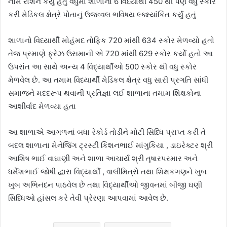
નામ રોશન કર્યું હતું વધુમાં શાળાના 6 વિધ્યાર્થી 450 થી પણ વધુ સ્કોર
કરી મેડિકલ ક્ષેત્રે પોતાનું ઉજવ્વલ ભવિષય લ્ક્ક્ષ્યાંકિત કર્યું હતું
શાળાનો વિધ્યાર્થી મોહંમદ તોફિક 720 માંથી 634 સ્કોર મેળવ્યો હતો
તેજ પ્રમાણે ફ્રેઝ ઉસમાની એ 720 માંથી 629 સ્કોર કર્યો હતો આ
ઉપરાંત આ સાથે અન્ય 4 વિદ્યાર્થીઓ 500 સ્કોર થી વધુ સ્કોર
મેળવેલ છે. આ તમામ વિધ્યાર્થી મેડિકલ ક્ષેત્ર વધુ સારી પ્રગતિ સાંધી
સમાજને મદદરૂપ થવાની પ્રતિજ્ઞા લઈ શાળાના તમામ શિક્ષકોના
આશીર્વાદ મેળવ્યા હતા
આ શાળાએ આગળનાં બધા રેકોર્ડ તોડીને મોટી સિધ્ધિ પ્રાપ્ત કરી તે
બદલ શાળાના મેનેજિંગ ટ્રસ્ટી કિશનભાઈ માંગુકિયા , ડાઇરેક્ટર શ્રી
આશિષ ભાઈ વાઘાણી અને શાળા આચાર્ય શ્રી તૃષારપરમાર અને
ધર્મેશભાઈ જોષી દ્વારા વિદ્યાર્થી , વાલીમિત્રો તથા શિક્ષકગણને ખુબ
ખુબ અભિનંદન પાઠવેલ છે તથા વિદ્યાર્થીઓ જીવનમાં બીજી ઘણી
સિધ્ધિઓ હાંસલ કરે તેવી પ્રેરણા આપવામાં આવેલ છે.