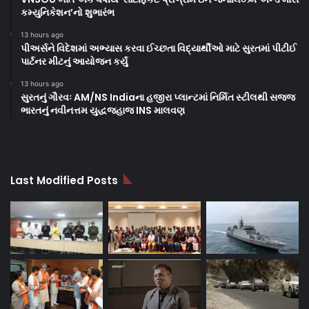
કમ્યુનિકેશન’નો શુભારંભ
13 hours ago
પીઅર્સને વિદેશમાં અભ્યાસ કરવા ઈચ્છતા વિદ્યાર્થીઓ માટે સુરતમાં પીટીઈ
પાર્ટનર મીટનું આયોજન કર્યું
13 hours ago
સુરતનું ગૌરવઃ AM/NS Indiaના હજીરા પ્લાન્ટમાં નિર્મિત સ્ટીલથી સજ્જ
ભારતનું નવીનત્તમ યુદ્ધજહાજ INS માલવણ
Last Modified Posts