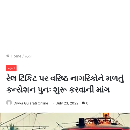
Home
/
સુરત
સુરત
રેલ ટિકિટ પર વરિષ્ઠ નાગરિકોને મળતું
કન્સેશન પુનઃ શુરૂ કરવાની માંગ
Divya Gujarati Online
July 23, 2022
0