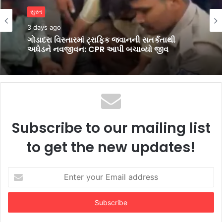
સુરત
3 days ago
સુરત
શ્રી માધવ ગૌશાળાના ભવ્ય રક્તદાન શિબિરમાં 1,230
3 days ago
બ્લડ યુનિટનું ઐતિહાસિક સંગ્રહ
ગોડાદરા વિસ્તારમાં ટ્રાફિક જવાનની સતર્કતાથી
અધેડને નવજીવન: CPR આપી બચાવ્યો જીવ
Subscribe to our mailing list
to get the new updates!
Enter
your
Email
address