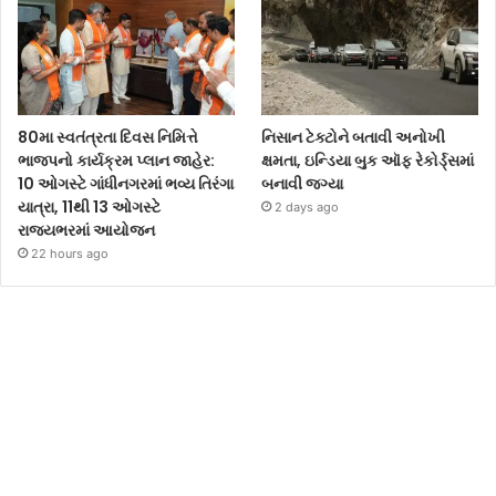
80મા સ્વતંત્રતા દિવસ નિમિત્તે
નિસાન ટેક્ટોને બતાવી અનોખી
ભાજપનો કાર્યક્રમ પ્લાન જાહેર:
ક્ષમતા, ઇન્ડિયા બુક ઑફ રેકોર્ડ્સમાં
10 ઓગસ્ટે ગાંધીનગરમાં ભવ્ય તિરંગા
બનાવી જગ્યા
યાત્રા, 11થી 13 ઓગસ્ટે
2 days ago
રાજ્યભરમાં આયોજન
22 hours ago