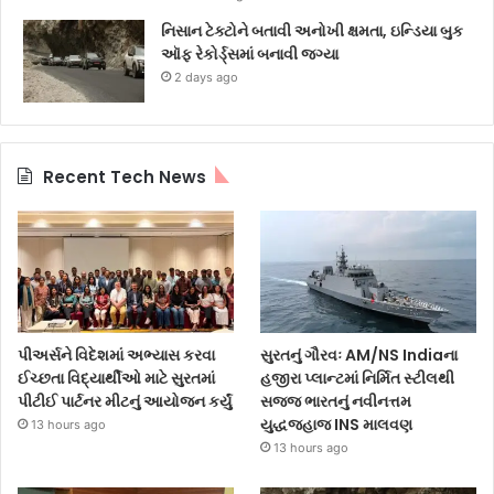
નિસાન ટેક્ટોને બતાવી અનોખી ક્ષમતા, ઇન્ડિયા બુક
ઑફ રેકોર્ડ્સમાં બનાવી જગ્યા
2 days ago
Recent Tech News
પીઅર્સને વિદેશમાં અભ્યાસ કરવા
સુરતનું ગૌરવઃ AM/NS Indiaના
ઈચ્છતા વિદ્યાર્થીઓ માટે સુરતમાં
હજીરા પ્લાન્ટમાં નિર્મિત સ્ટીલથી
પીટીઈ પાર્ટનર મીટનું આયોજન કર્યું
સજ્જ ભારતનું નવીનત્તમ
યુદ્ધજહાજ INS માલવણ
13 hours ago
13 hours ago