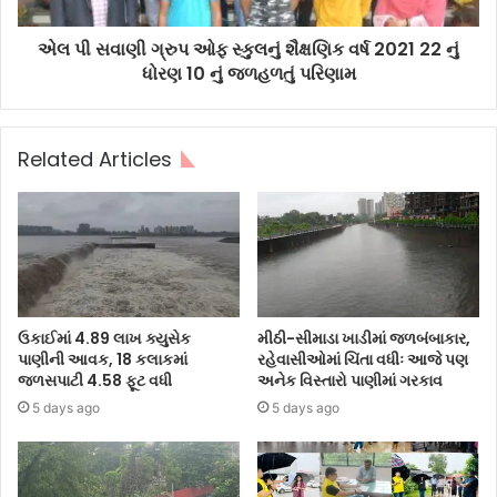
એલ પી સવાણી ગ્રુપ ઓફ સ્કુલનું શૈક્ષણિક વર્ષ 2021 22 નું
ધોરણ 10 નું જળહળતું પરિણામ
Related Articles
ઉકાઈમાં 4.89 લાખ ક્યુસેક
મીઠી-સીમાડા ખાડીમાં જળબંબાકાર,
પાણીની આવક, 18 કલાકમાં
રહેવાસીઓમાં ચિંતા વધીઃ આજે પણ
જળસપાટી 4.58 ફૂટ વધી
અનેક વિસ્તારો પાણીમાં ગરકાવ
5 days ago
5 days ago