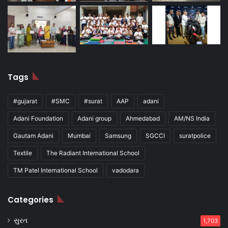
Tags
#gujarat
#SMC
#surat
AAP
adani
Adani Foundation
Adani group
Ahmedabad
AM/NS India
Gautam Adani
Mumbai
Samsung
SGCCI
suratpolice
Textile
The Radiant International School
TM Patel International School
vadodara
Categories
સુરત
1,703