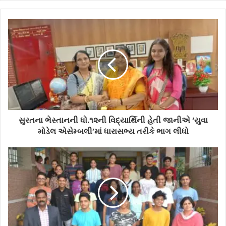
સુરતના ભેસ્તાનની ધો.૧૨ની વિદ્યાર્થિની હેતી જાનીએ ‘યુવા
મોડેલ એસેમ્બલી’માં ધારાસભ્ય તરીકે ભાગ લીધો