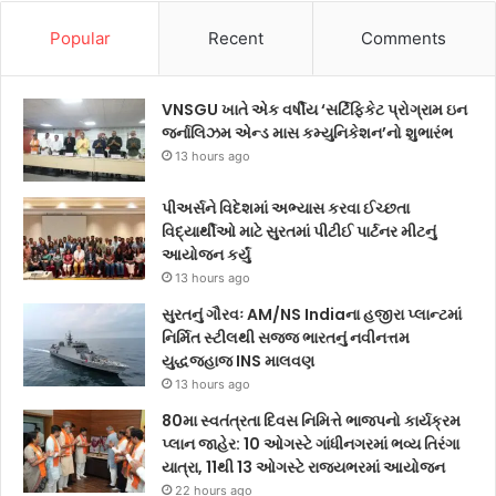
Popular
Recent
Comments
VNSGU ખાતે એક વર્ષીય ‘સર્ટિફિકેટ પ્રોગ્રામ ઇન
જર્નાલિઝમ એન્ડ માસ કમ્યુનિકેશન’નો શુભારંભ
13 hours ago
પીઅર્સને વિદેશમાં અભ્યાસ કરવા ઈચ્છતા
વિદ્યાર્થીઓ માટે સુરતમાં પીટીઈ પાર્ટનર મીટનું
આયોજન કર્યું
13 hours ago
સુરતનું ગૌરવઃ AM/NS Indiaના હજીરા પ્લાન્ટમાં
નિર્મિત સ્ટીલથી સજ્જ ભારતનું નવીનત્તમ
યુદ્ધજહાજ INS માલવણ
13 hours ago
80મા સ્વતંત્રતા દિવસ નિમિત્તે ભાજપનો કાર્યક્રમ
પ્લાન જાહેર: 10 ઓગસ્ટે ગાંધીનગરમાં ભવ્ય તિરંગા
યાત્રા, 11થી 13 ઓગસ્ટે રાજ્યભરમાં આયોજન
22 hours ago