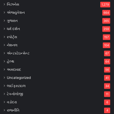
બિઝનેસ
1,279
એજ્યુકેશન
664
ગુજરાત
365
ધર્મ દર્શન
259
સ્પોર્ટ્સ
157
નેશનલ
104
એન્ટરટેઇન્મેન્ટ
67
હેલ્થ
64
અમદાવાદ
56
Uncategorized
41
લાઈફસ્ટાઇલ
34
ટેકનોલોજી
11
વડોદરા
6
રાજનીતિ
4