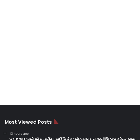
Most Viewed Posts
13 hours ago
VNSGU ખાતે એક વર્ષીય ‘સર્ટિફિકેટ પ્રોગ્રામ ઇન જર્નાલિઝમ એન્ડ માસ