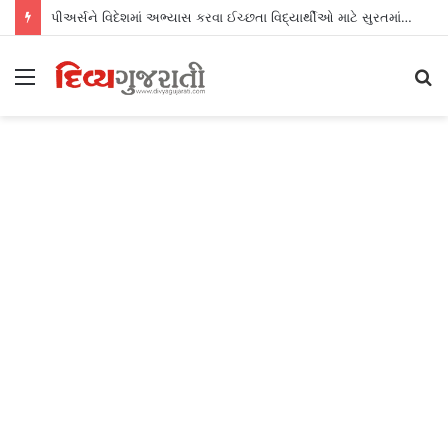
પીઅર્સને વિદેશમાં અભ્યાસ કરવા ઈચ્છતા વિદ્યાર્થીઓ માટે સુરતમાં પીટીઈ પાર્ટનર મીટનું આયોજન કર્યું
Menu
S
fo