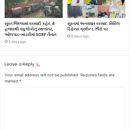
સુરત જિલ્લામાં વરસાદી કહેર: 4
સુરતમાં અનરાધાર વરસાદ: સિવિલ
હજારથી વધુ લોકોનું સ્થળાંતર,
ડિફેન્સ ગ્રાઉન્ડ ઝીરો પર
ઓલપાડ-માંડવીમાં SDRF તૈનાત
5 days ago
5 days ago
Leave a Reply
Your email address will not be published.
Required fields are
marked
*