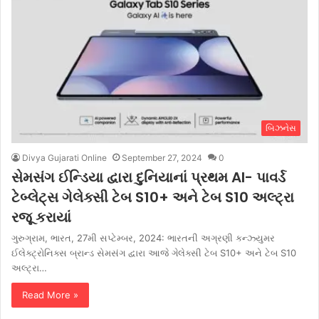
બિઝનેસ
Divya Gujarati Online
September 27, 2024
0
સેમસંગ ઈન્ડિયા દ્વારા દુનિયાનાં પ્રથમ AI- પાવર્ડ
ટેબ્લેટ્સ ગેલેક્સી ટેબ S10+ અને ટેબ S10 અલ્ટ્રા
રજૂ કરાયાં
ગુરુગ્રામ, ભારત, 27મી સપ્ટેમ્બર, 2024: ભારતની અગ્રણી કન્ઝ્યુમર
ઈલેક્ટ્રોનિક્સ બ્રાન્ડ સેમસંગ દ્વારા આજે ગેલેક્સી ટેબ S10+ અને ટેબ S10
અલ્ટ્રા…
Read More »