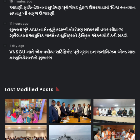
19 minutes ago
અદાણી ફાઉન્ડેશનના સુપોષણ પ્રોજેક્ટ હેઠળ ઉમરપાડામાં ‘વિશ્વ સ્તનપાન
સપ્તાહ’ની સફળ ઉજવણી
11 hours ago
સુરતના ગ્રે કાપડના મેન્યુફેક્ચરર્સ કોઈપણ મધ્યસ્થી વગર સીધા જ
શ્રીલંકાના આધુનિક ગારમેન્ટ યુનિટ્સને ફેબ્રિક એક્સપોર્ટ કરી શકશે
1 day ago
VNSGU ખાતે એક વર્ષીય ‘સર્ટિફિકેટ પ્રોગ્રામ ઇન જર્નાલિઝમ એન્ડ માસ
કમ્યુનિકેશન’નો શુભારંભ
Last Modified Posts