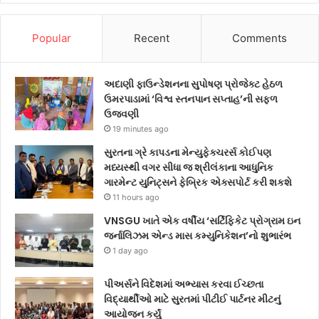
Popular
Recent
Comments
અદાણી ફાઉન્ડેશનના સુપોષણ પ્રોજેક્ટ હેઠળ
ઉમરપાડામાં ‘વિશ્વ સ્તનપાન સપ્તાહ’ની સફળ
ઉજવણી
19 minutes ago
સુરતના ગ્રે કાપડના મેન્યુફેક્ચરર્સ કોઈપણ
મધ્યસ્થી વગર સીધા જ શ્રીલંકાના આધુનિક
ગારમેન્ટ યુનિટ્સને ફેબ્રિક એક્સપોર્ટ કરી શકશે
11 hours ago
VNSGU ખાતે એક વર્ષીય ‘સર્ટિફિકેટ પ્રોગ્રામ ઇન
જર્નાલિઝમ એન્ડ માસ કમ્યુનિકેશન’નો શુભારંભ
1 day ago
પીઅર્સને વિદેશમાં અભ્યાસ કરવા ઈચ્છતા
વિદ્યાર્થીઓ માટે સુરતમાં પીટીઈ પાર્ટનર મીટનું
આયોજન કર્યું