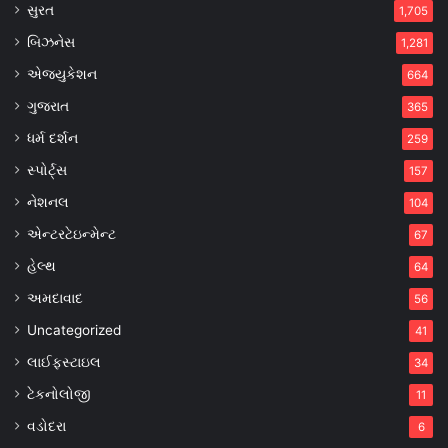
સુરત
1,705
બિઝનેસ
1,281
એજ્યુકેશન
664
ગુજરાત
365
ધર્મ દર્શન
259
સ્પોર્ટ્સ
157
નેશનલ
104
એન્ટરટેઇન્મેન્ટ
67
હેલ્થ
64
અમદાવાદ
56
Uncategorized
41
લાઈફસ્ટાઇલ
34
ટેકનોલોજી
11
વડોદરા
6