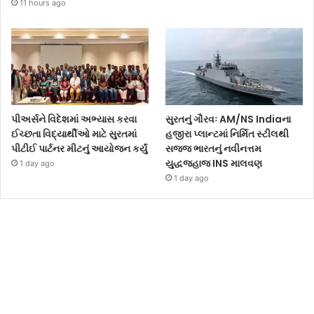
11 hours ago
પીઅર્સને વિદેશમાં અભ્યાસ કરવા
સુરતનું ગૌરવઃ AM/NS Indiaના
ઈચ્છતા વિદ્યાર્થીઓ માટે સુરતમાં
હજીરા પ્લાન્ટમાં નિર્મિત સ્ટીલથી
પીટીઈ પાર્ટનર મીટનું આયોજન કર્યું
સજ્જ ભારતનું નવીનત્તમ
યુદ્ધજહાજ INS માલવણ
1 day ago
1 day ago