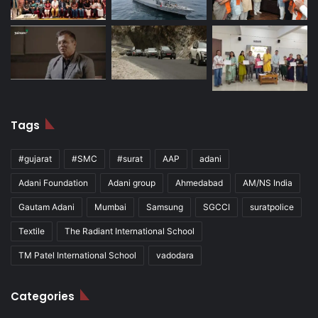
Tags
#gujarat
#SMC
#surat
AAP
adani
Adani Foundation
Adani group
Ahmedabad
AM/NS India
Gautam Adani
Mumbai
Samsung
SGCCI
suratpolice
Textile
The Radiant International School
TM Patel International School
vadodara
Categories