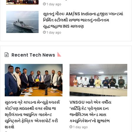
1 day ago
સુરતનું ગૌરવઃ AM/NS Indiaના હજીરા પ્લાન્ટમાં
નિર્મિત સ્ટીલથી સજ્જ ભારતનું નવીનત્તમ
યુદ્ધજહાજ INS માલવણ
1 day ago
Recent Tech News
સુરતના ગ્રે કાપડના મેન્યુફેક્ચરર્સ
VNSGU ખાતે એક વર્ષીય
કોઈપણ મધ્યસ્થી વગર સીધા જ
‘સર્ટિફિકેટ પ્રોગ્રામ ઇન
શ્રીલંકાના આધુનિક ગારમેન્ટ
જર્નાલિઝમ એન્ડ માસ
યુનિટ્સને ફેબ્રિક એક્સપોર્ટ કરી
કમ્યુનિકેશન’નો શુભારંભ
શકશે
1 day ago